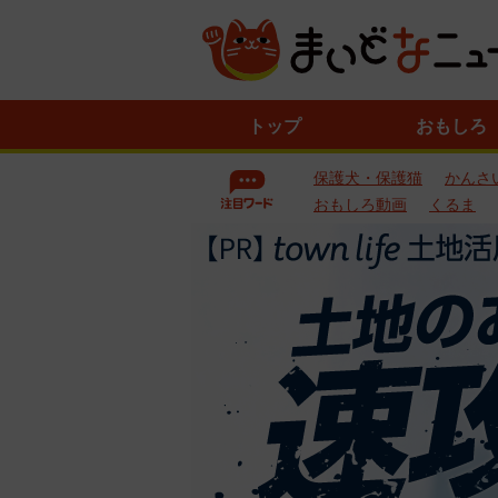
ニ
トップ
おもしろ
ュ
ー
保護犬・保護猫
かんさ
ス
一
おもしろ動画
くるま
覧