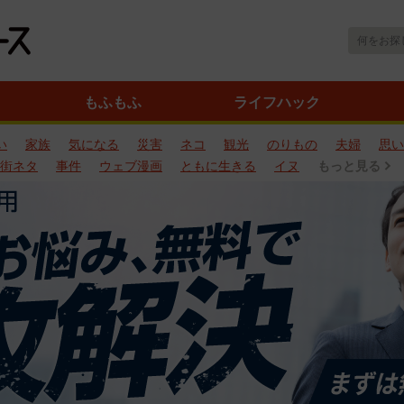
もふもふ
ライフハック
い
家族
気になる
災害
ネコ
観光
のりもの
夫婦
思い
街ネタ
事件
ウェブ漫画
ともに生きる
イヌ
もっと見る