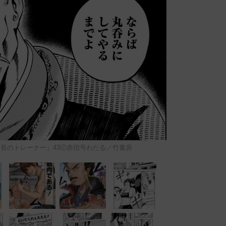
信長のトレーナー』43Ⓒ赤信号わたる／竹書房