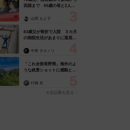
四国まで 65歳の母と2人で
3泊4日の旅 パーキングの休
憩まで分刻み… 「大学生で
山岡 もと子
も組まねえよ！」
83歳父が骨折で入院 ３カ月
の病院生活があまりに退屈で
「画用紙と色鉛筆持ってこ
い！」→スケッチブックを見
中将 タカノリ
た家族が仰天「これ、売れま
すよ…」
「これ全部長野県」海外のよ
うな絶景ショットに感動と反
響「離れてからいいところだ
ったんだって気づいた」
行橋 友
６位以降を見る