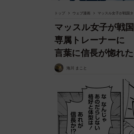
トップ
ウェブ漫画
マッスル女子が戦国タ
マッスル女子が戦
専属トレーナーに 
言葉に信長が惚れた
海川 まこと