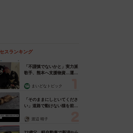
セスランキング
「不謹慎でないかと」実力派
歌手、熊本へ支援物資…運搬
トラックの車体デザインにた
めらい 「痛いほど伝わる」
まいどなトピック
「行動され立派」
「そのままにしといてくださ
い」道路で動けない猫を前に
返された一言… 懸命に生き
ようとした4日間 「命の重
渡辺 晴子
さはみんな同じ」保護団体代
表の訴え
72歳父、軽自動車で新潟から