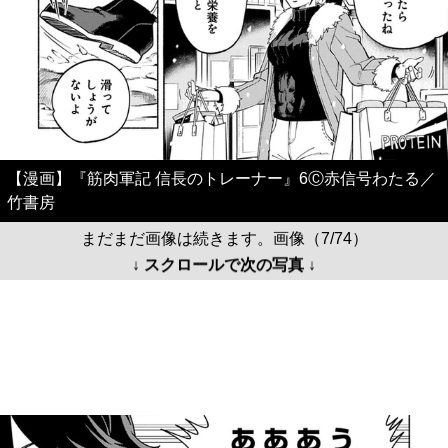
【漫画】『筋肉軍記 信長のトレーナー』6Ⓒ赤信号わたる／
竹書房
まだまだ画像は続きます。画像（7/74）
↓ スクロールで次の写真 ↓