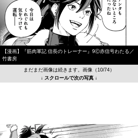
【漫画】『筋肉軍記 信長のトレーナー』9Ⓒ赤信号わたる／
竹書房
まだまだ画像は続きます。画像（10/74）
↓ スクロールで次の写真 ↓