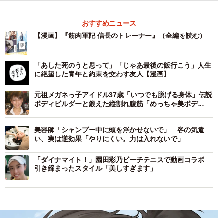
おすすめニュース
【漫画】『筋肉軍記 信長のトレーナー』（全編を読む）
「あした死のうと思って」「じゃあ最後の飯行こう」人生
に絶望した青年と約束を交わす友人【漫画】
元祖メガネっ子アイドル37歳「いつでも脱げる身体」伝説
ボディビルダーと鍛えた縦割れ腹筋「めっちゃ美ボデ
ィ！」「腹筋パキパキ」
美容師「シャンプー中に頭を浮かせないで」 客の気遣
い、実は逆効果「やりにくい。力は入れないで」
「ダイナマイト！」園田彩乃ビーチテニスで動画コラボ
引き締まったスタイル「美しすぎます」