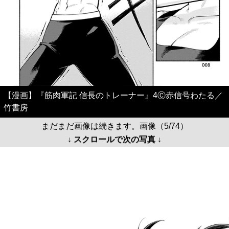
【漫画】『筋肉軍記 信長のトレーナー』4Ⓒ赤信号わたる／
竹書房
まだまだ画像は続きます。画像（5/74）
↓ スクロールで次の写真 ↓