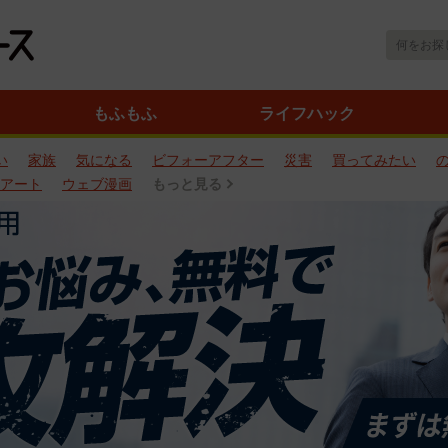
もふもふ
ライフハック
い
家族
気になる
ビフォーアフター
災害
買ってみたい
アート
ウェブ漫画
もっと見る