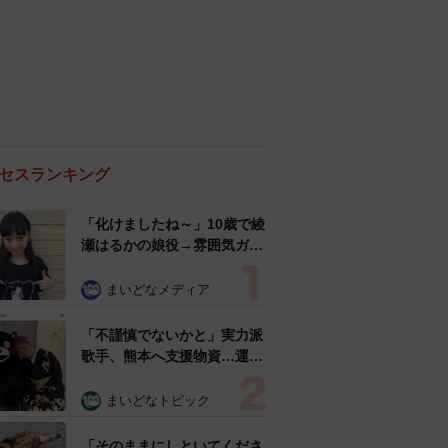
セスランキング
「化けましたね～」10歳で綾
瀬はるかの娘役→雰囲気ガラ
リの18歳に成長 「メイクで
雰囲気が」「宝塚に入れそ
まいどなメディア
う」
「不謹慎でないかと」実力派
歌手、熊本へ支援物資…運搬
トラックの車体デザインにた
めらい 「痛いほど伝わる」
まいどなトピック
「行動され立派」
「そのままにしといてくださ