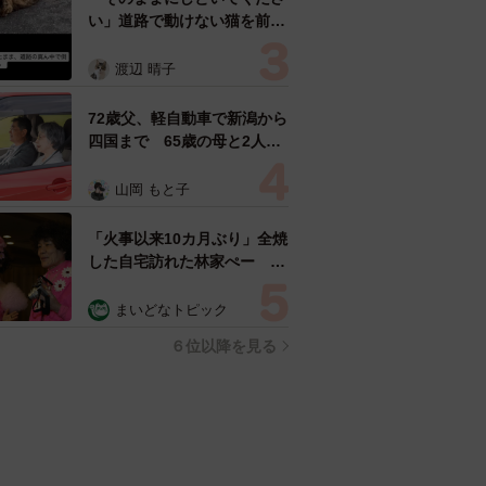
い」道路で動けない猫を前に
返された一言… 懸命に生き
ようとした4日間 「命の重
渡辺 晴子
さはみんな同じ」保護団体代
表の訴え
72歳父、軽自動車で新潟から
四国まで 65歳の母と2人で
3泊4日の旅 パーキングの休
憩まで分刻み… 「大学生で
山岡 もと子
も組まねえよ！」
「火事以来10カ月ぶり」全焼
した自宅訪れた林家ぺー 内
装も壁も取り払われスケルト
ン状態の部屋に呆然
まいどなトピック
６位以降を見る