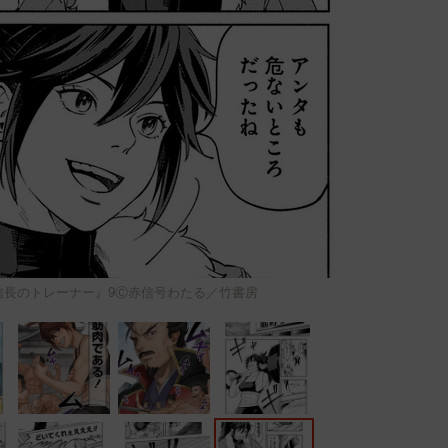
信長のトレーナー』9Ⓒ赤信号わたる／竹書房