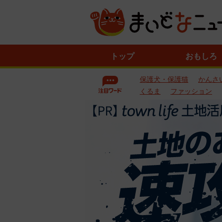
ニ
トップ
おもしろ
ュ
ー
保護犬・保護猫
かんさ
ス
一
くるま
ファッション
覧