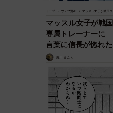
トップ
ウェブ漫画
マッスル女子が戦国タ
マッスル女子が戦
専属トレーナーに 
言葉に信長が惚れた
海川 まこと