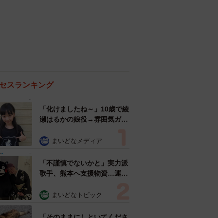
セスランキング
「化けましたね～」10歳で綾
瀬はるかの娘役→雰囲気ガラ
リの18歳に成長 「メイクで
雰囲気が」「宝塚に入れそ
まいどなメディア
う」
「不謹慎でないかと」実力派
歌手、熊本へ支援物資…運搬
トラックの車体デザインにた
めらい 「痛いほど伝わる」
まいどなトピック
「行動され立派」
「そのままにしといてくださ