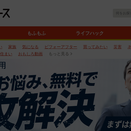
もふもふ
ライフハック
い
家族
気になる
ビフォーアフター
買ってみたい
災害
住まい
おもしろ動画
もっと見る