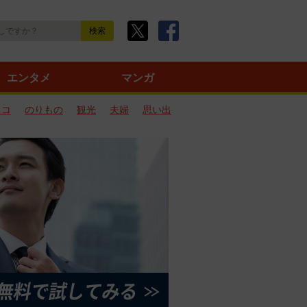
エンタメ
マンガ
ネコ
のりもの
観光
夫婦
思い出