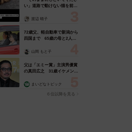
い」道路で動けない猫を前に
返された一言… 懸命に生き
ようとした4日間 「命の重
渡辺 晴子
さはみんな同じ」保護団体代
表の訴え
72歳父、軽自動車で新潟から
四国まで 65歳の母と2人で
3泊4日の旅 パーキングの休
憩まで分刻み… 「大学生で
山岡 もと子
も組まねえよ！」
父は「エミー賞」主演男優賞
の真田広之 31歳イケメン俳
優が長髪ヒゲのワイルド近影
「ガチヒロさんそっくり」
まいどなトピック
「新たな一面もステキ」
６位以降を見る