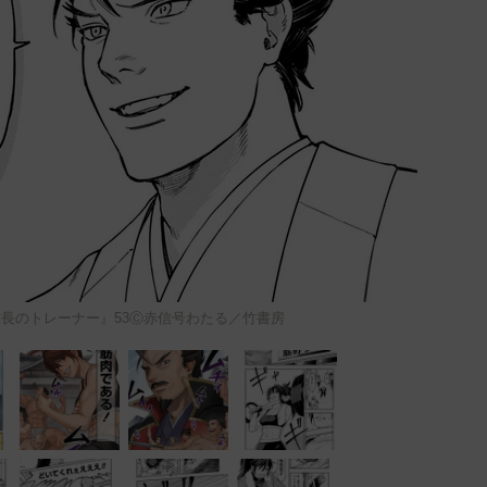
信長のトレーナー』53Ⓒ赤信号わたる／竹書房