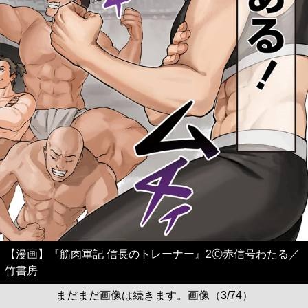
【漫画】『筋肉軍記 信長のトレーナー』2Ⓒ赤信号わたる／
竹書房
まだまだ画像は続きます。画像（3/74）