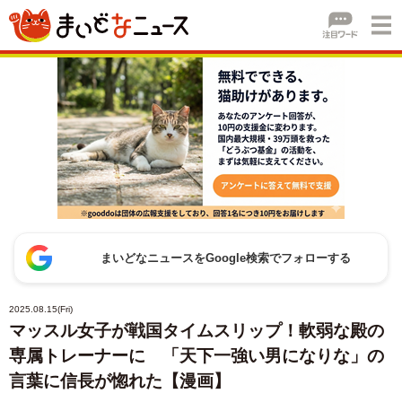
まいどなニュースをGoogle検索でフォローする
2025.08.15(Fri)
マッスル女子が戦国タイムスリップ！軟弱な殿の
専属トレーナーに 「天下一強い男になりな」の
言葉に信長が惚れた【漫画】