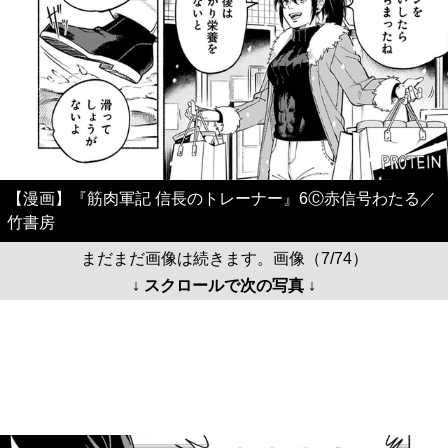
【漫画】『筋肉軍記 信長のトレーナー』6Ⓒ赤信号わたる／
竹書房
まだまだ画像は続きます。画像（7/74）
↓ スクロールで次の写真 ↓