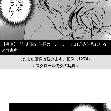
【漫画】『筋肉軍記 信長のトレーナー』11Ⓒ赤信号わたる
／竹書房
まだまだ画像は続きます。画像（12/74）
↓ スクロールで次の写真 ↓