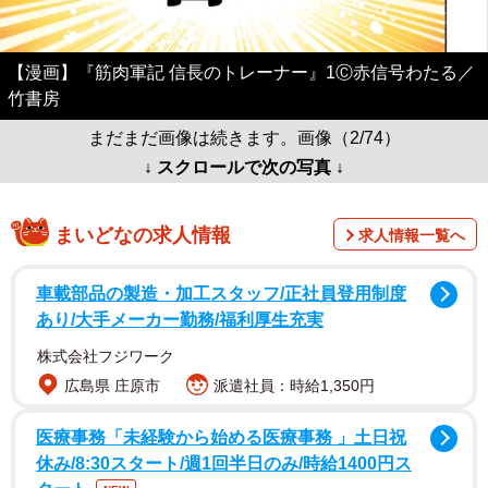
【漫画】『筋肉軍記 信長のトレーナー』1Ⓒ赤信号わたる／
竹書房
まだまだ画像は続きます。画像（2/74）
↓ スクロールで次の写真 ↓
まいどなの求人情報
求人情報一覧へ
車載部品の製造・加工スタッフ/正社員登用制度
あり/大手メーカー勤務/福利厚生充実
株式会社フジワーク
広島県 庄原市
派遣社員：時給1,350円
医療事務「未経験から始める医療事務 」土日祝
休み/8:30スタート/週1回半日のみ/時給1400円ス