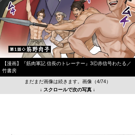
【漫画】『筋肉軍記 信長のトレーナー』3Ⓒ赤信号わたる／
竹書房
まだまだ画像は続きます。画像（4/74）
↓ スクロールで次の写真 ↓