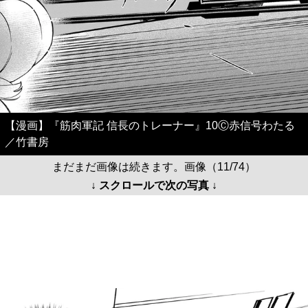
【漫画】『筋肉軍記 信長のトレーナー』10Ⓒ赤信号わたる
／竹書房
まだまだ画像は続きます。画像（11/74）
↓ スクロールで次の写真 ↓