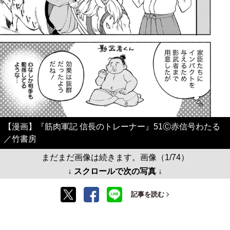
【漫画】『筋肉軍記 信長のトレーナー』51Ⓒ赤信号わたる
／竹書房
まだまだ画像は続きます。画像（1/74）
↓ スクロールで次の写真 ↓
記事を読む