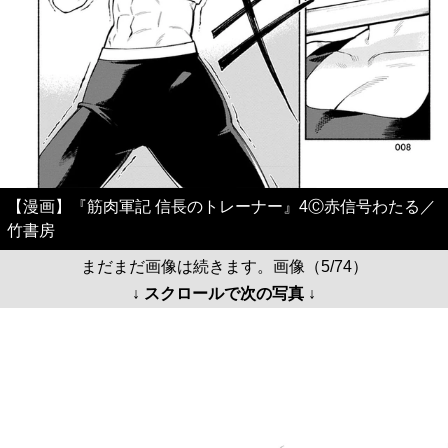
【漫画】『筋肉軍記 信長のトレーナー』4Ⓒ赤信号わたる／
竹書房
まだまだ画像は続きます。画像（5/74）
↓ スクロールで次の写真 ↓