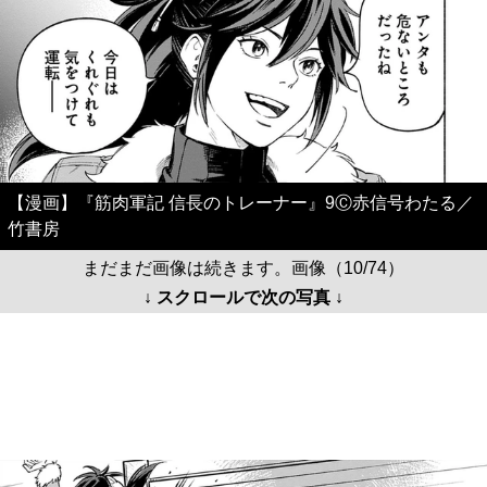
【漫画】『筋肉軍記 信長のトレーナー』9Ⓒ赤信号わたる／
竹書房
まだまだ画像は続きます。画像（10/74）
↓ スクロールで次の写真 ↓