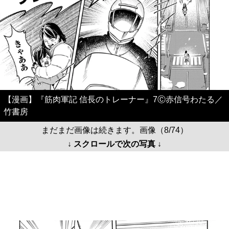
【漫画】『筋肉軍記 信長のトレーナー』7Ⓒ赤信号わたる／
竹書房
まだまだ画像は続きます。画像（8/74）
↓ スクロールで次の写真 ↓