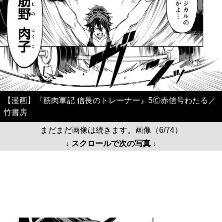
【漫画】『筋肉軍記 信長のトレーナー』5Ⓒ赤信号わたる／
竹書房
まだまだ画像は続きます。画像（6/74）
↓ スクロールで次の写真 ↓