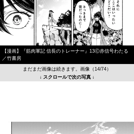
【漫画】『筋肉軍記 信長のトレーナー』13Ⓒ赤信号わたる
／竹書房
まだまだ画像は続きます。画像（14/74）
↓ スクロールで次の写真 ↓