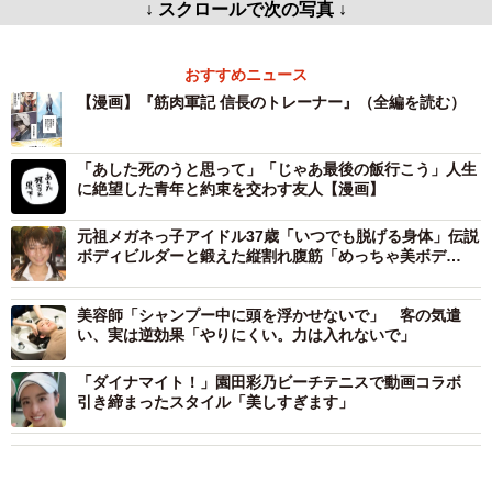
↓ スクロールで次の写真 ↓
おすすめニュース
【漫画】『筋肉軍記 信長のトレーナー』（全編を読む）
「あした死のうと思って」「じゃあ最後の飯行こう」人生
に絶望した青年と約束を交わす友人【漫画】
元祖メガネっ子アイドル37歳「いつでも脱げる身体」伝説
ボディビルダーと鍛えた縦割れ腹筋「めっちゃ美ボデ
ィ！」「腹筋パキパキ」
美容師「シャンプー中に頭を浮かせないで」 客の気遣
い、実は逆効果「やりにくい。力は入れないで」
「ダイナマイト！」園田彩乃ビーチテニスで動画コラボ
引き締まったスタイル「美しすぎます」