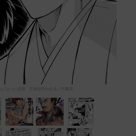
ちになった信長 Ⓒ赤信号わたる／竹書房