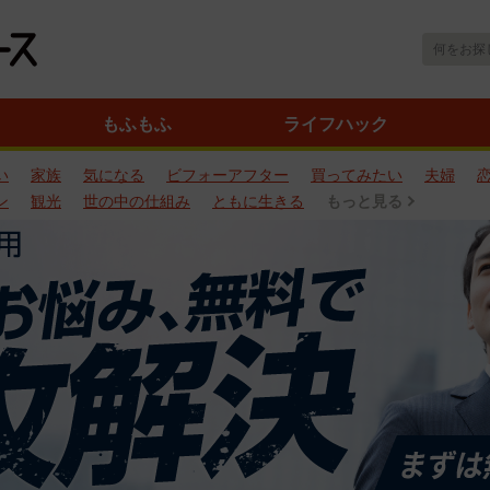
もふもふ
ライフハック
い
家族
気になる
ビフォーアフター
買ってみたい
夫婦
ン
観光
世の中の仕組み
ともに生きる
もっと見る