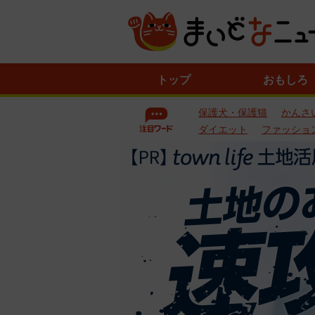
ニ
トップ
おもしろ
ュ
ー
保護犬・保護猫
かんさ
ス
一
ダイエット
ファッショ
覧