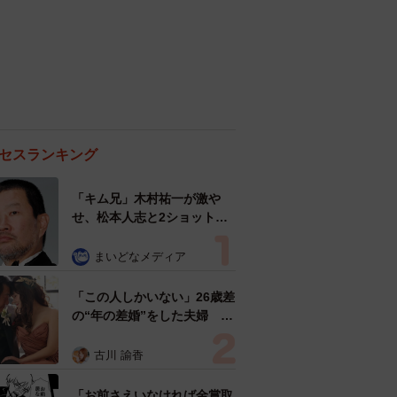
セスランキング
「キム兄」木村祐一が激や
せ、松本人志と2ショット
「一瞬、分からなかったわ」
「テキヤの兄さん」
まいどなメディア
「この人しかいない」26歳差
の“年の差婚”をした夫婦 出
会いは？反対する声はなかっ
た？ 今の思いを聞いた
古川 諭香
「お前さえいなければ金賞取