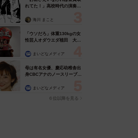
れてた！」高校時代の演奏会
がトラウマ……責められた学
生は楽器修理職人に 10年後
海川 まこと
再会した因縁の相手から思わ
ぬ申し出【漫画】
「ウソだろ」体重130kgの女
性芸人オダウエダ植田 大学
時代のほっそり姿に「マジ
で」
まいどなメディア
母は有名女優、慶応幼稚舎出
身CBCアナのノースリーブ姿
「育ちの良さが表情に表れて
る」「天使の笑顔」
まいどなメディア
６位以降を見る