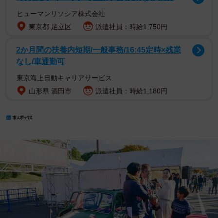
ヒューマンリソシア株式会社
東京都 足立区
派遣社員：時給1,750円
2か月間の扶養内短期/一般事務/16:45定時×残業
なし/車通勤可
東京海上日動キャリアサービス
山形県 酒田市
派遣社員：時給1,180円