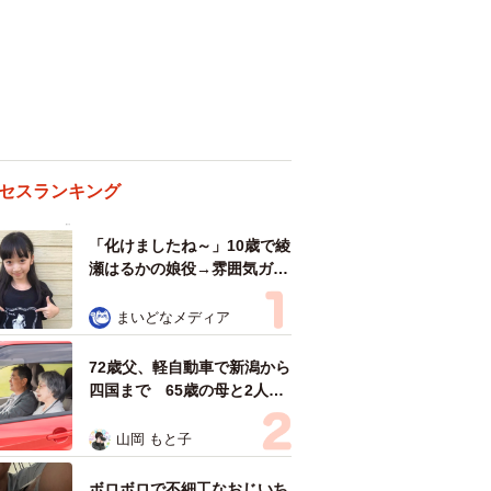
セスランキング
「化けましたね～」10歳で綾
瀬はるかの娘役→雰囲気ガラ
リの18歳に成長 「メイクで
雰囲気が」「宝塚に入れそ
まいどなメディア
う」
72歳父、軽自動車で新潟から
四国まで 65歳の母と2人で
3泊4日の旅 パーキングの休
憩まで分刻み… 「大学生で
山岡 もと子
も組まねえよ！」
ボロボロで不細工なおじいち