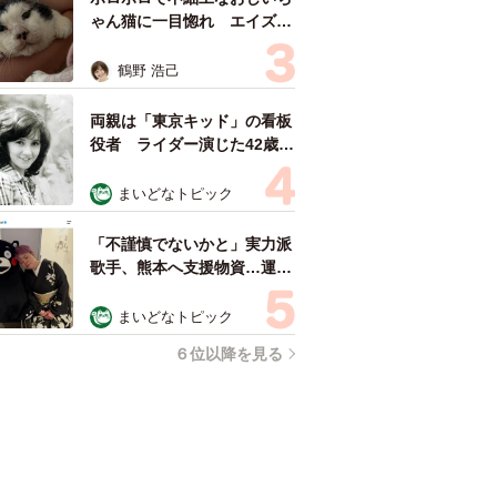
ゃん猫に一目惚れ エイズだ
し手がかかるけど…おうちで
暮らすと「おじ猫」だって可
鶴野 浩己
愛くなったよ！
両親は「東京キッド」の看板
役者 ライダー演じた42歳元
俳優が再婚妻との「ウエディ
ングフォト」計画を明言
まいどなトピック
「センスあるカメラマン求
む」
「不謹慎でないかと」実力派
歌手、熊本へ支援物資…運搬
トラックの車体デザインにた
めらい 「痛いほど伝わる」
まいどなトピック
「行動され立派」
６位以降を見る