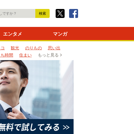
エンタメ
マンガ
ネコ
観光
のりもの
思い出
うち時間
住まい
もっと見る