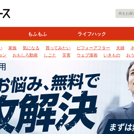
もふもふ
ライフハック
い
家族
気になる
買ってみたい
ビフォーアフター
夫婦
ョン
おもしろ動画
しごと
災害
ウェブ漫画
いきもの
お