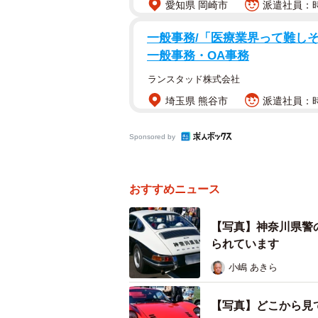
愛知県 岡崎市
派遣社員：時
一般事務/「医療業界って難しそ
一般事務・OA事務
ランスタッド株式会社
埼玉県 熊谷市
派遣社員：時
Sponsored by
おすすめニュース
【写真】神奈川県警
られています
小嶋 あきら
【写真】どこから見