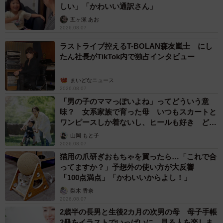
しい」「かわいい通訳さん」
五ヶ瀬 あお
2026.08.07
ラストライブ控えるT-BOLAN森友嵐士 にし
たん社長がTikTok内で独占インタビュー
まいどなニュース
2026.08.07
「男の子のママっぽいよね」ってどういう意
味？ 女系家族で育った母 いつもスカートと
ワンピースしか着ないし、ヒールも好き どの
へんが…
山岡 もと子
2026.08.07
猫用の爪研ぎおもちゃを買ったら…「これで合
ってますか？」予想外の使い方が大反響
「100点満点」「かわいいからよし！」
梨木 香奈
2026.08.07
2歳半の長男と生後2カ月の次男の母 母子手帳
2冊をイラストでいっぱいに 見る人を楽しま