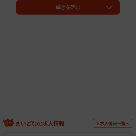
ロシアが戦争の当事者となり、米国などがウクライナを背
続きを読む
後で支援している。中東ではイスラエルによるガザ地区へ
の容赦のない攻撃が続き、米国はネタニヤフ政権に不満を
募らせながらもイスラエル支持に立場を維持している。台
湾では米中が紛争の当事者となる可能性が非常に高い。こ
ういった状況に、ASEANやインド、アフリカや中南米など
グローバルサウスの国々はどう感じているのだろうか。
まいどなの求人情報
求人情報一覧へ