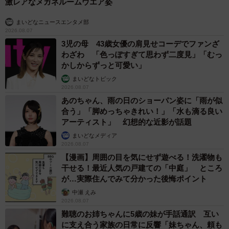
激レアなメガネルームウエア姿
まいどなニュースエンタメ部
2026.08.07
3児の母 43歳女優の肩見せコーデでファンざ
わざわ 「色っぽすぎて思わず二度見」「むっ
かしからずっと可愛い」
まいどなトピック
2026.08.07
あのちゃん、雨の日のショーパン姿に「雨が似
合う」「脚めっちゃきれい！」「水も滴る良い
アーティスト」 幻想的な近影が話題
まいどなメディア
2026.08.07
【漫画】周囲の目を気にせず遊べる！洗濯物も
干せる！最近人気の戸建ての「中庭」 ところ
が…実際住んでみて分かった後悔ポイント
中瀬 えみ
2026.08.07
難聴のお姉ちゃんに5歳の妹が手話通訳 互い
に支え合う家族の日常に反響「妹ちゃん、頼も