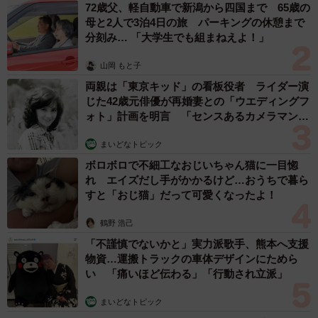
72歳父、軽自動車で新潟から四国まで 65歳の
母と2人で3泊4日の旅 パーキングの休憩まで
分刻み… 「大学生でも組まねえよ！」
山岡 もと子
両親は「東京キッド」の看板役者 ライダー演
じた42歳元俳優が再婚妻との「ウエディングフ
ォト」計画を明言 「センスあるカメラマン求
む」
まいどなトピック
ボロボロで不細工なおじいちゃん猫に一目惚
れ エイズだし手がかかるけど…おうちで暮ら
すと「おじ猫」だって可愛くなったよ！
鶴野 浩己
「不謹慎でないかと」実力派歌手、熊本へ支援
物資…運搬トラックの車体デザインにためら
い 「痛いほど伝わる」「行動され立派」
まいどなトピック