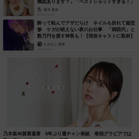
構図あります？」「ベストショットすぎる！」
梨木 香奈
2026.08.08
酔って転んでアザだらけ ネイルも折れて超悲
惨 ケガが絶えない夜のお仕事 「病院代」と
数万円を渡す神客も！【現役キャストに取材】
たかなし 亜妖
2026.08.07
乃木坂46賀喜遥香 5年ぶり週チャン表紙 巻頭グラビアでは