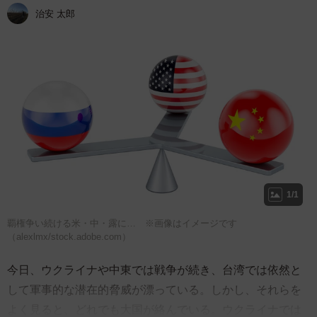
治安 太郎
1/1
覇権争い続ける米・中・露に… ※画像はイメージです
（alexlmx/stock.adobe.com）
今日、ウクライナや中東では戦争が続き、台湾では依然と
して軍事的な潜在的脅威が漂っている。しかし、それらを
よく見ると、どれでも大国が絡んでいる。ウクライナでは