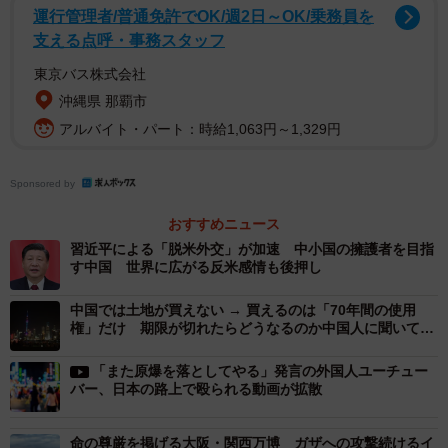
東南アジアの国々だけではない。グローバルサウスの盟主
運行管理者/普通免許でOK/週2日～OK/乗務員を
を自認するインドのモディ首相は2022年9月、ウズベキス
支える点呼・事務スタッフ
タンで開催された上海協力機構の会議に合わせてプーチン
東京バス株式会社
大統領と会談し、今は戦争する時代ではないとウクライナ
沖縄県 那覇市
侵攻を明確に否定した。インドは伝統的に全方位外交を展
アルバイト・パート：時給1,063円～1,329円
開し、どの陣営とも癒着しない非同盟主義を貫くが、モデ
ィ政権もクアッドで日米豪との関係を重視する一方、エネ
Sponsored by
ルギー分野などではロシアとの関係を維持している。これ
おすすめニュース
も大国間競争とは一線を画す、それに不満を覚えるインド
習近平による「脱米外交」が加速 中小国の擁護者を目指
の現状と言えるだろう・
す中国 世界に広がる反米感情も後押し
また、ウクライナのゼレンスキー大統領は昨年9月、国連総
中国では土地が買えない → 買えるのは「70年間の使用
権」だけ 期限が切れたらどうなるのか中国人に聞いてみ
会の一般教書演説で講演し、諸外国が対ロシアで一致団結
た
する重要性を示したが、グローバルサウスの国々の外交官
「また原爆を落としてやる」発言の外国人ユーチュー
バー、日本の路上で殴られる動画が拡散
たちの欠席、空席が目立った。一昨年、ゼレンスキー大統
領はビデオ演説だったが、その時は外交官たちの間でスタ
命の尊厳を掲げる大阪・関西万博 ガザへの攻撃続けるイ
ンディングオベーションが起きたことから、この1年で“ウ