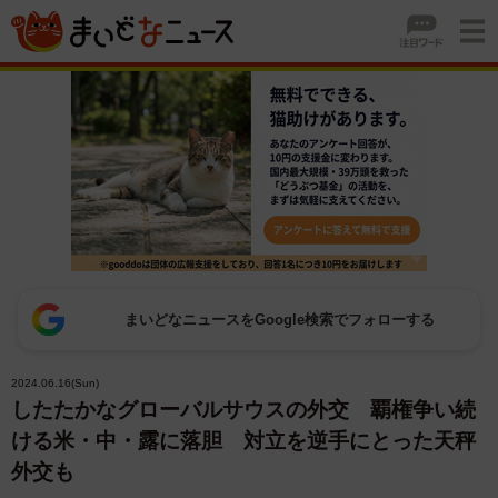
まいどなニュースをGoogle検索でフォローする
2024.06.16(Sun)
したたかなグローバルサウスの外交 覇権争い続
ける米・中・露に落胆 対立を逆手にとった天秤
外交も