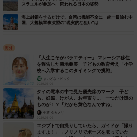
スラエルが参加へ 問われる日本の姿勢
クライナ熱”が大きく冷え込んだことが考えられる。
海上封鎖をするだけで、台湾は機能不全に 統一目論む中
国、大規模軍事演習の“現実的な狙い”は
グローバルサウスが大国の争いに強い不満を抱いているこ
とは確かだが、反対にそれを巧みに利用し、実利を得よう
とする思惑も見え隠れする。今日、米中は如何にグローバ
海外
ルサウスを自らの陣営に引き込むかで競争を展開している
「人生こそがバラエティー」 マレーシア移住
が、グローバルサウスからするとそれを天秤にかけること
を報告した菊地亜美 子どもの教育考え「小学
ができる。要は、中国に接近する姿勢を米国に示すことで
校へ入学するこのタイミングで挑戦」
米国から譲歩や支援を獲得し、反対に米国に接近する姿勢
まいどなトピック
を中国に見せることで見返りを得ようという行動が可能
2026.08.06
タイの電車の中で見た優先席のマーク 子ど
だ。今後、こういった天秤外交を強化するケースがグロー
も、妊娠、けが人、お年寄り… 一つだけ謎の
バルサウスの中から増えてくる可能性がある。
ものが！？「だから黄色なんですね」
中将 タカノリ
2026.08.06
エジプトで自撮りしていたら、ガイドが「撮り
ますよ！」→ノリノリでポーズを取っていた