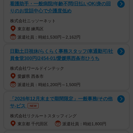
看護助手・一般病院/年齢不問/日払いOK/身の回
りのお世話中心で介護度低め
グローバサウスは、本来世界のあらゆる問題でリーダーシ
株式会社ニッソーネット
ップを発揮すべき大国が争い合い、むしろ途上国の経済成
東京都 練馬区
長の阻害要因になっていることに強い不満を抱いている。
派遣社員：時給1,530円～2,162円
そういった声は相次いで聞かれる。たとえば、最近シンガ
日勤土日祝休/らくらく事務スタッフ/車通勤可/社
ポールで開催されたアジア安全保障会議、通称シャングリ
員食堂300円/2454-01/愛媛県西条市ひうち
ラ・ダイアローグの席で、インドネシア次期大統領である
株式会社ワールドインテック
プラボウォ国防相は、米中対立など地政学的な緊張の高ま
愛媛県 西条市
りにグローバルサウスは幻滅しており、大国は人類の共通
派遣社員：時給1,200円～1,500円
の利益のために責任を持って行動するべきだとの認識を示
した。プラボウォ国防相は昨年の同会議でも、米中対立を
「2026年12月末まで期間限定」一般事務/その他
皮肉交じりに新冷戦と呼び、大国間対立の激化に強い警戒
サ-ビス
NEW
感を滲ませ、フィリピンのガルベス国防相も昨年のシャン
株式会社リクルートスタッフィング
グリラ・ダイアローグで同様の見解を示した。
東京都 千代田区
派遣社員：時給1,800円