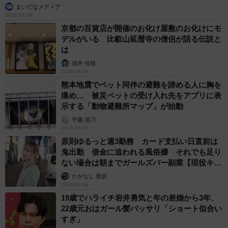
まいどなメディア
2026.08.08
京都の百貨店が開催のお化け屋敷のお化けにモ
デルがいる 比叡山延暦寺の僧侶が語る伝説と
は
浅井 佳穂
2026.08.08
熊本地震でペット同伴の避難を諦める人に胸を
痛め… 被災ペットの受け入れ先をアプリに表
示する「動物避難所マップ」が始動
平藤 清刀
2026.08.08
原則ゆるっと週3勤務 カード支払い日直前は
鬼出勤 借金に追われる風俗嬢 それでも足り
ない場合は朝までガールズバー副業【現役キャ
ストに取材】
たかなし 亜妖
2026.08.08
19歳でハライチ岩井勇気と年の差婚から3年、
22歳元おはガール髪バッサリ「ショート似合い
すぎ」