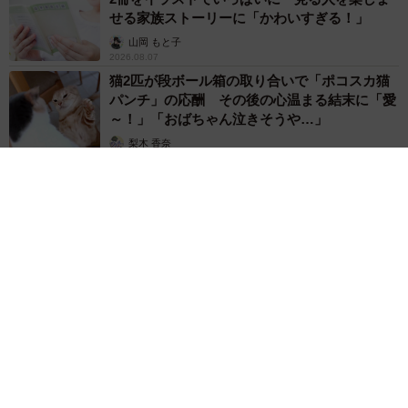
せる家族ストーリーに「かわいすぎる！」
山岡 もと子
2026.08.07
猫2匹が段ボール箱の取り合いで「ポコスカ猫
パンチ」の応酬 その後の心温まる結末に「愛
～！」「おばちゃん泣きそうや…」
梨木 香奈
2026.08.07
「ちょっとババロアみたい」パートナーの誕生日に手作りトー