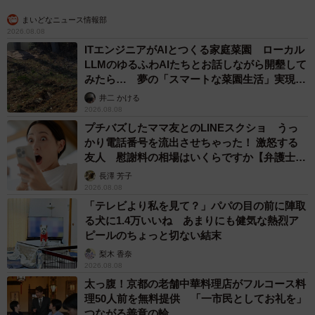
まいどなニュース情報部
2026.08.08
ITエンジニアがAIとつくる家庭菜園 ローカル
LLMのゆるふわAIたちとお話しながら開墾して
みたら… 夢の「スマートな菜園生活」実現な
るか
井二 かける
2026.08.08
プチバズしたママ友とのLINEスクショ うっ
かり電話番号を流出させちゃった！ 激怒する
友人 慰謝料の相場はいくらですか【弁護士が
解説】
長澤 芳子
2026.08.08
「テレビより私を見て？」パパの目の前に陣取
る犬に1.4万いいね あまりにも健気な熱烈ア
ピールのちょっと切ない結末
梨木 香奈
2026.08.08
太っ腹！京都の老舗中華料理店がフルコース料
理50人前を無料提供 「一市民としてお礼を」
つながる善意の輪