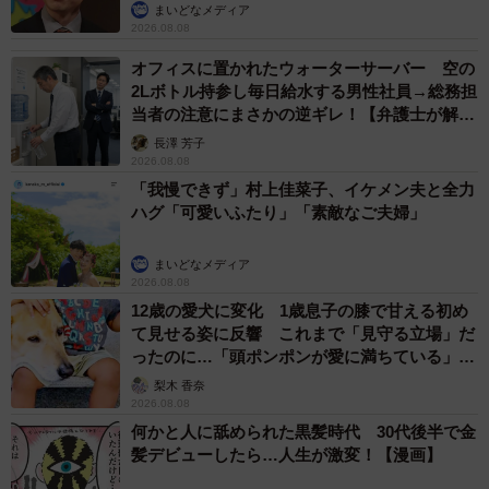
まいどなメディア
2026.08.08
オフィスに置かれたウォーターサーバー 空の
2Lボトル持参し毎日給水する男性社員→総務担
当者の注意にまさかの逆ギレ！【弁護士が解
説】
長澤 芳子
2026.08.08
「我慢できず」村上佳菜子、イケメン夫と全力
ハグ「可愛いふたり」「素敵なご夫婦」
まいどなメディア
2026.08.08
12歳の愛犬に変化 1歳息子の膝で甘える初め
て見せる姿に反響 これまで「見守る立場」だ
ったのに…「頭ポンポンが愛に満ちている」
「尊…」
梨木 香奈
2026.08.08
何かと人に舐められた黒髪時代 30代後半で金
髪デビューしたら…人生が激変！【漫画】