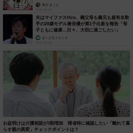
海川 まこと
2026.08.08
夫はマイファスHiro、義父母も義兄も超有名歌
手の28歳モデル兼俳優が第1子出産を報告「母
子ともに健康…日々、大切に過ごしたい」
まいどなトピック
2026.08.08
お盆明けは介護相談が3割増加 帰省時に確認したい「離れて暮
らす親の異変」チェックポイントは？