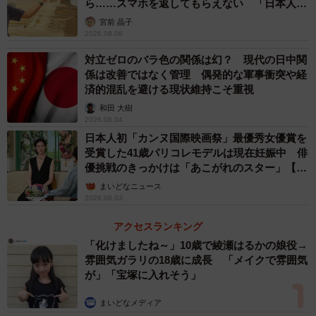
ら……スマホを返してもらえない 「日本人は
カモ代表かも」「私は6時間で3万円払った」
宮前 晶子
2026.08.06
対立ゼロのバラ色の関係は幻？ 現代の日中関
係は改善ではなく管理 偶発的な軍事衝突や経
済的混乱を避ける現状維持こそ重視
和田 大樹
2026.08.04
日本人初「カンヌ国際映画祭」最優秀女優賞を
受賞した41歳パリコレモデルは現在妊娠中 俳
優挑戦のきっかけは「あこがれのスター」【徹
子の部屋】
まいどなニュース
2026.08.03
アクセスランキング
「化けましたね～」10歳で綾瀬はるかの娘役→
雰囲気ガラリの18歳に成長 「メイクで雰囲気
が」「宝塚に入れそう」
まいどなメディア