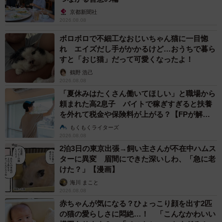
京都新聞社
2026.08.08
ボロボロで不細工なおじいちゃん猫に一目惚
れ エイズだし手がかかるけど…おうちで暮ら
すと「おじ猫」だって可愛くなったよ！
鶴野 浩己
2026.08.08
「夏休みはたくさん働いてほしい」と職場から
頼まれた高2息子 バイトで稼ぎすぎると扶養
を外れて税金や保険料が上がる？【FPが解
説】
もくもくライターズ
2026.08.08
2泊3日の東京出張→飼い主さんが不在中ハムス
ターに異変 眉間にできた深いしわ、「急に老
けた？」【漫画】
海川 まこと
2026.08.08
赤ちゃんが気になる？ひょっこり顔を出す2匹
の猫の愛らしさに悶絶…！ 「こんなかわいい