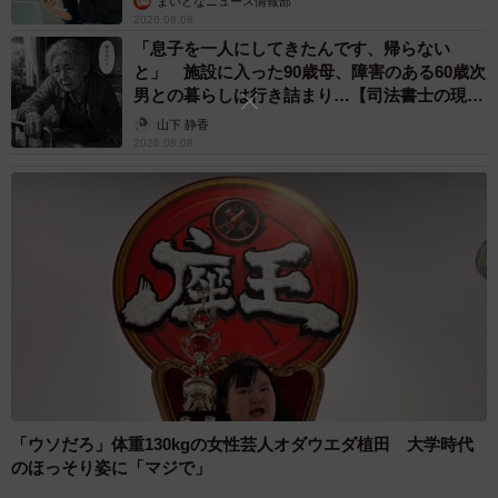
まいどなニュース情報部
2026.08.08
「息子を一人にしてきたんです、帰らない
と」 施設に入った90歳母、障害のある60歳次
男との暮らしは行き詰まり…【司法書士の現場
から】
山下 静香
2026.08.08
「ウソだろ」体重130kgの女性芸人オダウエダ植田 大学時代
のほっそり姿に「マジで」