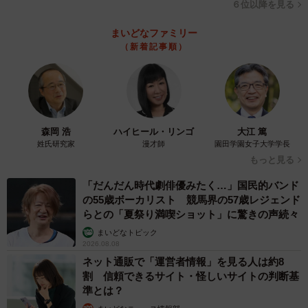
６位以降を見る
まいどなファミリー
（新着記事順）
森岡 浩
ハイヒール・リンゴ
大江 篤
姓氏研究家
漫才師
園田学園女子大学学長
もっと見る
「だんだん時代劇俳優みたく…」国民的バンド
の55歳ボーカリスト 競馬界の57歳レジェンド
らとの「夏祭り満喫ショット」に驚きの声続々
まいどなトピック
2026.08.08
ネット通販で「運営者情報」を見る人は約8
割 信頼できるサイト・怪しいサイトの判断基
準とは？