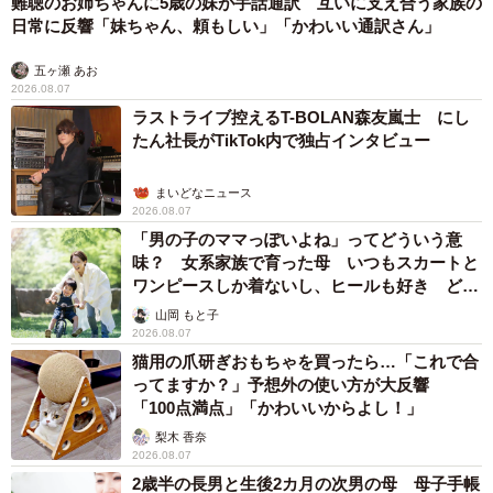
「100点満点」「かわいいからよし！」
梨木 香奈
2026.08.07
2歳半の長男と生後2カ月の次男の母 母子手帳
2冊をイラストでいっぱいに 見る人を楽しま
せる家族ストーリーに「かわいすぎる！」
山岡 もと子
2026.08.07
猫2匹が段ボール箱の取り合いで「ポコスカ猫
パンチ」の応酬 その後の心温まる結末に「愛
～！」「おばちゃん泣きそうや…」
梨木 香奈
2026.08.07
「ちょっとババロアみたい」パートナーの誕生
日に手作りトートバッグ 完成まで1年 淡い
藍染めに漂うクラゲ よく見ると…「センスす
ごい」
山岡 もと子
2026.08.07
【漫画】大学生息子の「頼れる彼氏」っぷりを