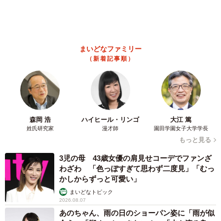
かしからずっと可愛い」
まいどなトピック
2026.08.07
あのちゃん、雨の日のショーパン姿に「雨が似
合う」「脚めっちゃきれい！」「水も滴る良い
アーティスト」 幻想的な近影が話題
まいどなメディア
2026.08.07
【漫画】周囲の目を気にせず遊べる！洗濯物も
干せる！最近人気の戸建ての「中庭」 ところ
が…実際住んでみて分かった後悔ポイント
中瀬 えみ
2026.08.07