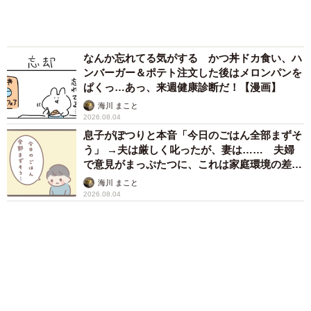
た、オプションも気づかないうちに豪華なものを選んでい
たので、事前に家族でしっかりと話し合っておくことが重
要だったと感じています。
アクセスランキング
「化けましたね～」10歳で綾瀬はるかの娘役→
雰囲気ガラリの18歳に成長 「メイクで雰囲気
が」「宝塚に入れそう」
まいどなメディア
「不謹慎でないかと」実力派歌手、熊本へ支援
物資…運搬トラックの車体デザインにためら
い 「痛いほど伝わる」「行動され立派」
まいどなトピック