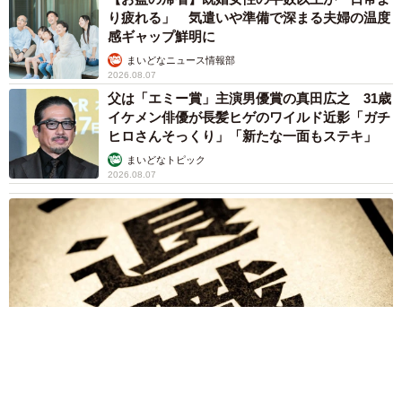
退職金を運用に回せる人は何が違う？ 「退職金額の多さ」より
重要な“ある経験”とは
まいどなニュース情報部
2026.08.07
「火事以来10カ月ぶり」全焼した自宅訪れた林
家ぺー 内装も壁も取り払われスケルトン状態
の部屋に呆然
まいどなトピック
2026.08.07
「こんなかわいい子おるん！？」大阪出身の
UHB26歳アナが話題…父は元プロ野球選手
「アイドルさんよりかわいい」「めちゃ爽や
か」
まいどなメディア
2026.08.07
世界一周中に3度も出会った運命的カップル