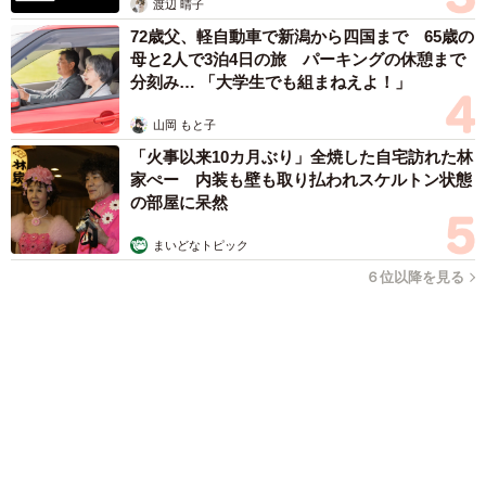
今回の経験を通して、生前の準備の重要性を強く実感しま
した。具体的には、エンディングノートなどを活用して葬
儀の希望を確認しておくことや、複数の葬儀社から見積も
りを取り、比較検討しておくべきだったと思います。そし
て、次回葬儀を行う際には、こうした準備を事前におこな
いたいと思います。
まいどなファミリー
＜カゲワサビ＠漫画さん 関連情報＞
（新着記事順）
▽X（旧Twitter）
https://x.com/AoiKageyama
▽カゲワサビ＠漫画さん関連情報まとめサイト
https://potofu.me/kagewasabi
森岡 浩
ハイヒール・リンゴ
大江 篤
姓氏研究家
漫才師
園田学園女子大学学長
もっと見る
3児の母 43歳女優の肩見せコーデでファンざ
わざわ 「色っぽすぎて思わず二度見」「むっ