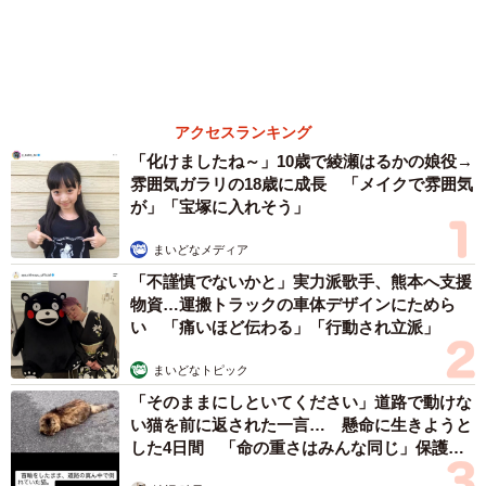
「そのままにしといてください」道路で動けな
い猫を前に返された一言… 懸命に生きようと
した4日間 「命の重さはみんな同じ」保護団
体代表の訴え
渡辺 晴子
72歳父、軽自動車で新潟から四国まで 65歳の
母と2人で3泊4日の旅 パーキングの休憩まで
分刻み… 「大学生でも組まねえよ！」
4/16
山岡 もと子
「火事以来10カ月ぶり」全焼した自宅訪れた林
家族葬なのに総額200万円…（カゲワサビ＠漫画さん提供）
家ぺー 内装も壁も取り払われスケルトン状態
の部屋に呆然
ー作中、葬儀場について「生きているうちに決めるのも不
謹慎かと思って…。」とお話されている場面がありまし
まいどなトピック
た。同じように不謹慎と感じる人も大勢いらっしゃるかと
６位以降を見る
存じますが、生前に葬儀の準備をしておくことについて、
お考えに変化はありましたか？