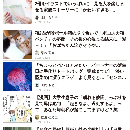
見て母は絶句 「起きなよ、遅刻するよ」っ
て…あなた毎朝私が起こしてますけど？笑
松波 穂乃圭
2026.08.07
【お盆の帰省】既婚女性の半数以上が「日常よ
り疲れる」 気遣いや準備で深まる夫婦の温度
感ギャップ鮮明に
まいどなニュース情報部
2026.08.07
父は「エミー賞」主演男優賞の真田広之 31歳
イケメン俳優が長髪ヒゲのワイルド近影「ガチ
ヒロさんそっくり」「新たな一面もステキ」
まいどなトピック
2026.08.07