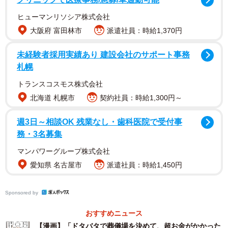
ヒューマンリソシア株式会社
そんな葬儀にまつわる自身の経験談を描いた「ドタバタで
大阪府 富田林市
派遣社員：時給1,370円
葬儀場を決めて超お金がかかった話」という漫画が、X（旧
Twitter）で234万件以上のインプレッションを獲得し注目を
未経験者採用実績あり 建設会社のサポート事務
集めました。
札幌
トランスコスモス株式会社
同作は作者であるカゲワサビ＠漫画さんのお祖父様が亡く
北海道 札幌市
契約社員：時給1,300円～
なられた際、急いで葬儀場を決めた結果、高額な費用を支
払うことになってしまったという実体験が元になっていま
週3日～相談OK 残業なし・歯科医院で受付事
務・3名募集
す。普段知る機会の少ない葬儀屋との打ち合わせの様子
や、ご家族の心情などが詳細に描かれた同作について、作
マンパワーグループ株式会社
者のカゲワサビ＠漫画さんに話を伺いました。
愛知県 名古屋市
派遣社員：時給1,450円
Sponsored by
おすすめニュース
【漫画】「ドタバタで葬儀場を決めて、超お金がかかった