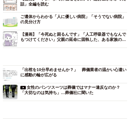
話」全編を読む
ご遺体からわかる「人に優しい病院」「そうでない病院」
の見分け方
【漫画】「今死ぬと困るんです」「人工呼吸器でもなんで
もつけてください」父親の延命に固執した、ある家族の切
実な理由
「出棺を10分早めませんか？」 葬儀業者の温かい心遣い
に感動の輪が広がる
2/16
3時間以内に葬儀場選びを終わらせないといけない衝撃の事実（カゲワサ
女性のパンツスーツは葬儀ではマナー違反なのか？
ビ＠漫画さん提供）
「大切なのは気持ち」…葬儀社に聞いた
ー 同作を漫画にしようと思ったきっかけは何だったのでし
ょうか？
私たちのように葬儀が高額になってしまう人を減らしたい
という思いから、この失敗談を多くの人に伝えるために漫