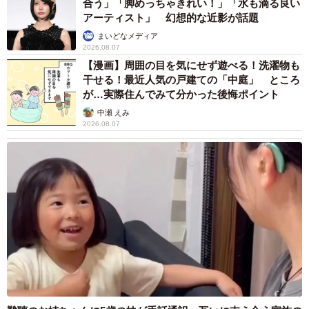
難聴のお姉ちゃんに5歳の妹が手話通訳 互いに支え合う家族の
日常に反響「妹ちゃん、頼もしい」「かわいい通訳さん」
五ヶ瀬 あお
2026.08.07
ラストライブ控えるT-BOLAN森友嵐士 にし
たん社長がTikTok内で独占インタビュー
まいどなニュース
2026.08.07
「男の子のママっぽいよね」ってどういう意
味？ 女系家族で育った母 いつもスカートと
ワンピースしか着ないし、ヒールも好き どの
へんが…
山岡 もと子
2026.08.07
猫用の爪研ぎおもちゃを買ったら…「これで合
ってますか？」予想外の使い方が大反響