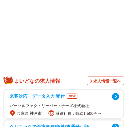
1/16
祖父の死の直後から始まるタイムアタックのような葬儀場選び（カゲワ
サビ＠漫画さん提供）
まいどなの求人情報
求人情報一覧へ
来客対応・データ入力 受付
NEW
パーソルファクトリーパートナーズ株式会社
兵庫県 神戸市
派遣社員：時給1,500円～
クリニックで医療事務/急募/車通勤可能