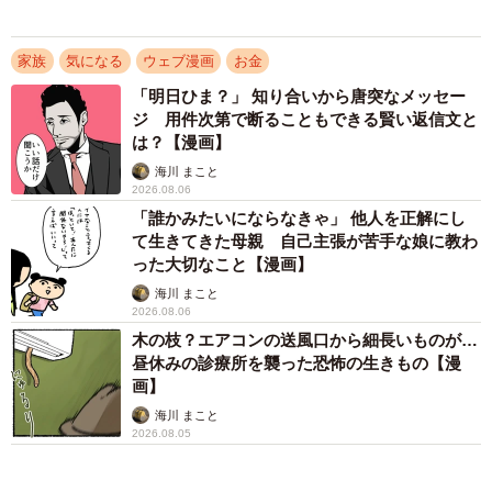
画】
海川 まこと
2026.08.05
3/16
家族葬の営業から告げられる罠の数々（カゲワサビ＠漫画さん提供）
なんか忘れてる気がする かつ丼ドカ食い、ハ
ンバーガー＆ポテト注文した後はメロンパンを
ー今回はお祖父様の葬儀費用に200万円をお支払いされたと
ぱくっ…あっ、来週健康診断だ！【漫画】
のことでしたが、家族葬の相場は100万円前後が一般的なよ
海川 まこと
2026.08.04
うです。実際にお祖父様の葬儀を執り行ってみて、ここは
息子がぽつりと本音「今日のごはん全部まずそ
もう少し費用を抑えられたのではないか？と思うところが
う」 →夫は厳しく叱ったが、妻は…… 夫婦
ありましたら教えてください。
で意見がまっぷたつに、これは家庭環境の差？
【漫画】
海川 まこと
2026.08.04
祭壇が最も費用がかかった要因だと考えています。私たち
は家族葬を希望していましたが、豪華な祭壇を選んでしま
ったため、結果的に費用が高くなってしまいました。ま