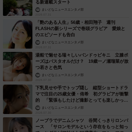
る新連載スタート
まいどなニュースエンタメ部
2026.07.31
「艶のある人生」56歳・相田翔子 週刊
FLASHの新シリーズで巻頭グラビア 愛娘と
のエピソードも告白
まいどなニュースエンタメ部
2026.07.31
湯船で魅せる瑞々しいバンドゥビキニ 立膝ポ
ーズはバスタオルだけ？ 19歳一ノ瀬瑠菜が放
つ若さと色気
まいどなニュースエンタメ部
2026.07.30
下乳見せや手でトップ隠し 縦型ショートドラ
マで注目の25歳女優・侑希 初グラビアが衝撃
的 「緊張もしたけど撮影とっても楽しかっ
た」
まいどなニュースエンタメ部
2026.07.30
ノーブラでデニムシャツ 谷間くっきりロンパ
ース 「サロンモデルという存在をもっと知っ