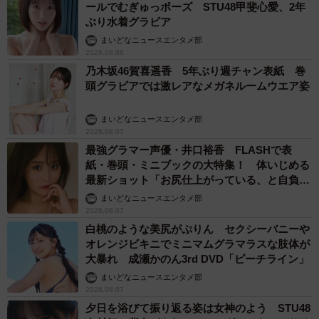
ールでむぎゅっポーズ STU48甲斐心愛、2年
ぶり水着グラビア
まいどなニュースエンタメ部
2026.08.08
乃木坂46賀喜遥香 5年ぶり週チャン表紙 巻
頭グラビアでは激レアなメガネルームウエア姿
まいどなニュースエンタメ部
2026.08.07
最強グラマー声優・井口裕香 FLASHで表
紙・巻頭・ミニブックの大特集！ 体いじめる
最新ショット「お尻仕上がっている、と自負し
ています」「いくつになっても理想の身体でい
まいどなニュースエンタメ部
たい」
2026.08.07
白桃のような美尻がぷりん セクシーバニーや
オレンジビキニでミニマムグラマラスな肢体が
大暴れ 成瀬かのん3rd DVD「ピーチライン」
まいどなニュースエンタメ部
2026.08.07
夕日を浴びて振り返る姿は女神のよう STU48