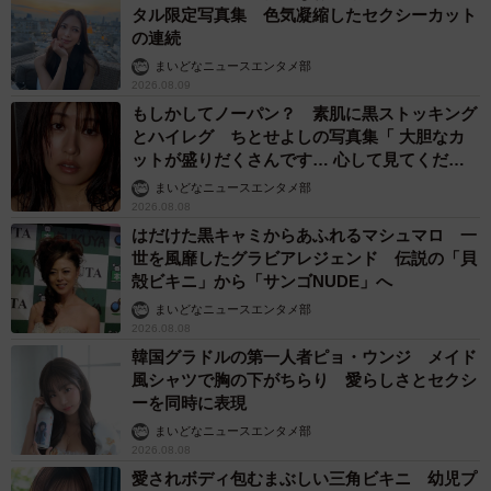
タル限定写真集 色気凝縮したセクシーカット
の連続
まいどなニュースエンタメ部
2026.08.09
もしかしてノーパン？ 素肌に黒ストッキング
とハイレグ ちとせよしの写真集「 大胆なカ
ットが盛りだくさんです… 心して見てくださ
い」
まいどなニュースエンタメ部
2026.08.08
はだけた黒キャミからあふれるマシュマロ 一
世を風靡したグラビアレジェンド 伝説の「貝
殻ビキニ」から「サンゴNUDE」へ
まいどなニュースエンタメ部
2026.08.08
韓国グラドルの第一人者ピョ・ウンジ メイド
風シャツで胸の下がちらり 愛らしさとセクシ
ーを同時に表現
まいどなニュースエンタメ部
2026.08.08
愛されボディ包むまぶしい三角ビキニ 幼児プ