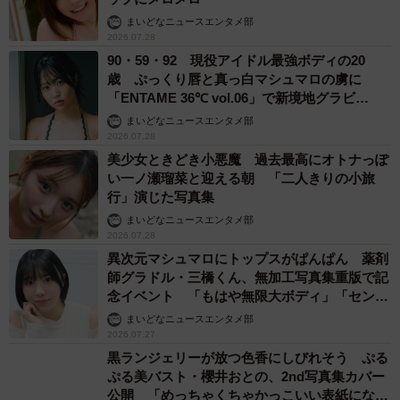
まいどなニュースエンタメ部
2026.07.28
90・59・92 現役アイドル最強ボディの20
歳 ぷっくり唇と真っ白マシュマロの虜に
「ENTAME 36℃ vol.06」で新境地グラビ
ア
まいどなニュースエンタメ部
2026.07.28
美少女ときどき小悪魔 過去最高にオトナっぽ
い一ノ瀬瑠菜と迎える朝 「二人きりの小旅
行」演じた写真集
まいどなニュースエンタメ部
2026.07.28
異次元マシュマロにトップスがぱんぱん 薬剤
師グラドル・三橋くん、無加工写真集重版で記
念イベント 「もはや無限大ボディ」「センシ
ティブにならない程度で…」
まいどなニュースエンタメ部
2026.07.27
黒ランジェリーが放つ色香にしびれそう ぷる
ぷる美バスト・櫻井おとの、2nd写真集カバー
公開 「めっちゃくちゃかっこいい表紙になっ