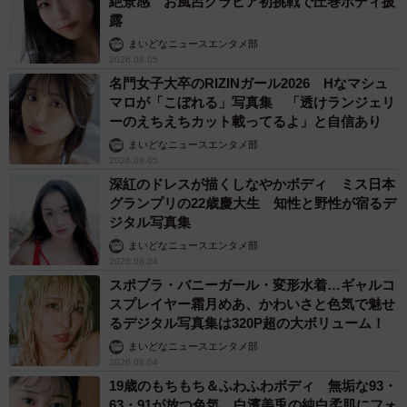
絶景感 お風呂グラビア初挑戦で圧巻ボディ披
露
まいどなニュースエンタメ部
2026.08.05
名門女子大卒のRIZINガール2026 Hなマシュ
マロが「こぼれる」写真集 「透けランジェリ
ーのえちえちカット載ってるよ」と自信あり
まいどなニュースエンタメ部
2026.08.05
深紅のドレスが描くしなやかボディ ミス日本
グランプリの22歳慶大生 知性と野性が宿るデ
ジタル写真集
まいどなニュースエンタメ部
2026.08.04
スポブラ・バニーガール・変形水着…ギャルコ
スプレイヤー霜月めあ、かわいさと色気で魅せ
るデジタル写真集は320P超の大ボリューム！
まいどなニュースエンタメ部
2026.08.04
19歳のもちもち＆ふわふわボディ 無垢な93・
63・91が放つ色気 白濱美兎の純白柔肌にフォ