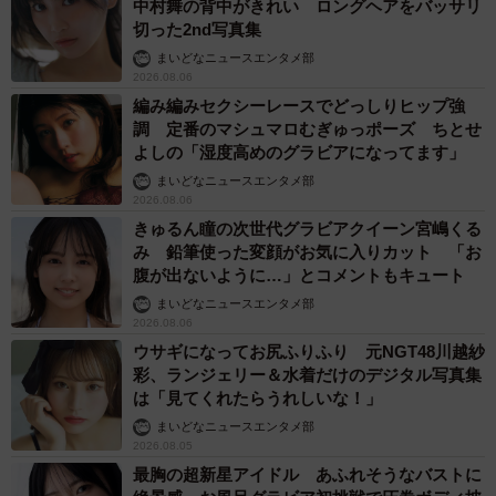
中村舞の背中がきれい ロングヘアをバッサリ
切った2nd写真集
まいどなニュースエンタメ部
2026.08.06
編み編みセクシーレースでどっしりヒップ強
調 定番のマシュマロむぎゅっポーズ ちとせ
よしの「湿度高めのグラビアになってます」
まいどなニュースエンタメ部
2026.08.06
きゅるん瞳の次世代グラビアクイーン宮嶋くる
み 鉛筆使った変顔がお気に入りカット 「お
腹が出ないように…」とコメントもキュート
まいどなニュースエンタメ部
2026.08.06
ウサギになってお尻ふりふり 元NGT48川越紗
彩、ランジェリー＆水着だけのデジタル写真集
は「見てくれたらうれしいな！」
まいどなニュースエンタメ部
2026.08.05
最胸の超新星アイドル あふれそうなバストに