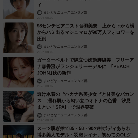
ィ
まいどなニュースエンタメ部
2026.08.02
98センチピアニスト音羽美奈 上から下から横
からハミ出るマシュマロが90万人フォロワーを
圧倒
まいどなニュースエンタメ部
2026.08.02
ガーターベルトで際立つ妖艶脚線美 フリーア
ナ森香澄がランジェリーモデルに ｢PEACH
JOHN｣秋の新作
まいどなニュースエンタメ部
2026.08.02
透け水着の〝ハカナ系美少女〞と甘美なバカン
ス 濡れ肌から匂い立つオトナの色香 汐見
まとい「SPA!」で限界突破
まいどなニュースエンタメ部
2026.08.01
スーツ脱ぎ捨て85・58・90の神ボディあらわ
博多美人モデル・羽瀬レイナ、初めてのOLグ