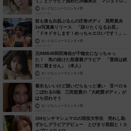
て」とグラビア始めた28歳美女 マシュマロボ
ディを大胆解放
まいどなニュースエンタメ部
2026.07.30
前も後も白肌ぷるんの圧巻ボディ 髙野真央
1st写真集リリース 「語りたくなるお尻」
「ドキドキします！めっちゃエロいです！」
「嫁バレするから電子版買う」
まいどなニュースエンタメ部
2026.07.29
元NMB48和田海佑が干物女になっちゃっ
た！ 気の抜けた部屋着グラビア 「普段は絶
対に着ません」（本人）
まいどなニュースエンタメ部
2026.07.29
着衣もいいけど脱いだらもっと凄い 舌ペロ＆
こぼれるG砲 三田悠貴の「大絶賛ボディ」が
はち切れそう
まいどなニュースエンタメ部
2026.07.29
104センチマシュマロの現役大学生 売れし恥
ずかしグラビアデビュー とびきり笑顔とＩカ
ップにメロメロ