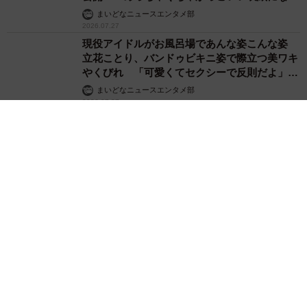
てます」
まいどなニュースエンタメ部
2026.07.27
現役アイドルがお風呂場であんな姿こんな姿
立花ことり、バンドゥビキニ姿で際立つ美ワキ
やくびれ 「可愛くてセクシーで反則だよ」
「ムチムチボディのこったん」ファン歓喜
まいどなニュースエンタメ部
2026.07.27
ふんどしみたい？ 武田久美子、大胆ビキニシ
ョットに反響 「現役感ハンパない美ボディ」
「女神の神々しさ」
まいどなニュースエンタメ部
2026.07.26
露出度MAXの黄金コスチューム＆Iカップに食
い込む革バンド 山田あい「どの衣装も見応え
しかありません」
まいどなニュースエンタメ部
2026.07.26
保育士からアイドルへ 佐々木ちょこ、チョコ
のビキニからのぞくまん丸マシュマロ お家デ
ートで甘～いグラビア