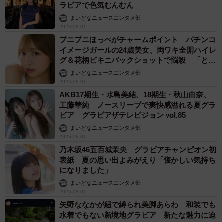
ラビアで色気むんむん
まいどなニュースエンタメ部
2026.08.01
プニプニほっぺがチャームポイント パチンコ
イメージガールの24歳美女、両ワキ全開ハイレ
グ＆花柄ビキニバックショットで悩殺 「とっ
ても楽しい撮影でした」
まいどなニュースエンタメ部
2026.08.01
AKB17期生・水島美結、18期生・秋山由奈、
工藤華純 ノースリーブで爽快感溢れる夏グラ
ビア グラビアザテレビジョン vol.85
まいどなニュースエンタメ部
2026.08.01
乃木坂46五百城茉央 グラビアチャンピオン初
表紙 夏の思い出よみがえり「懐かしい気持ち
になりました」
まいどなニュースエンタメ部
2026.08.01
矢野ななかが紐で縛られ美脚あらわ 和装でも
水着でもない新境地グラビア 新たな魅力に迫