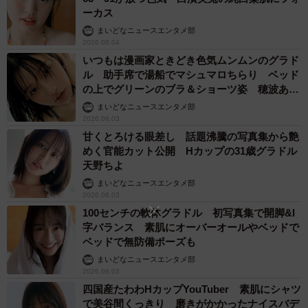
ーカス
まいどなニュースエンタメ部
2026.08.04
いつもは漫画家ときどき色気ムンムンのグラド
ル 助手席で湯船でマシュマロちらり ベッド
の上でグリーンのブラ＆ショーツ姿 穂波あみ
「週刊SPA!」で魅力開放
まいどなニュースエンタメ部
2026.08.03
甘くとろける眼差し 話題沸騰の写真集から艶
めく官能カット公開 Hカップの31歳グラドル
天野ちよ
まいどなニュースエンタメ部
2026.08.03
100センチの軟体グラドル 初写真集で開脚&I
字バランス 素肌にオーバーオールやベッドで
ベッドで無防備ポーズも
まいどなニュースエンタメ部
2026.08.03
四国産たわわHカップYouTuber 素肌にシャツ
で美谷間くっきり 磨きがかかったナイスバデ