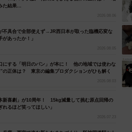
みた結果…
2026.08.06
が不具合で全部使えず→JR西日本が取った臨機応変な
手があったか！」
2026.08.05
口にする「明日のパン」が本に！ 他の地域では使わな
つ”の正体は？ 東京の編集プロダクションがひも解く
3/3
2026.08.03
が野村町のまちづくり活動「NEOのむら」の幹部も務める
新喜劇」が10周年！ 15kg減量して挑む原点回帰の
丹空港）で開催の「ITAMI空の市」で、復興支援酒とし
ぎれるほど笑ってほしい」
保安検査場内のJALショップ「SORA DELI」で販売
2026.07.23
村町の復興支援に当てられるそうだ。