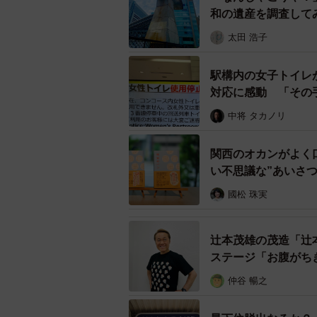
和の遺産を調査して
太田 浩子
駅構内の女子トイレ
対応に感動 「その
中将 タカノリ
関西のオカンがよく
い不思議な”あいさ
國松 珠実
大阪大学の学生の皆さん。大学生
辻本茂雄の茂造「辻本
7月9日、10日には大阪国際空港（伊
ステージ「お腹がち
て「緒方洪庵」を販売。7月中は同空港
仲谷 暢之
される。阪大の利益分はすべて、野