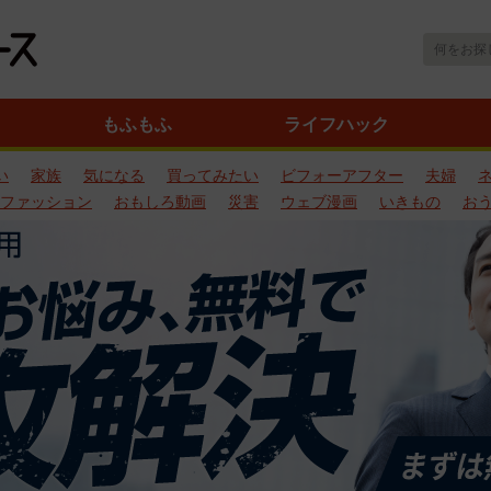
もふもふ
ライフハック
い
家族
気になる
買ってみたい
ビフォーアフター
夫婦
ファッション
おもしろ動画
災害
ウェブ漫画
いきもの
お