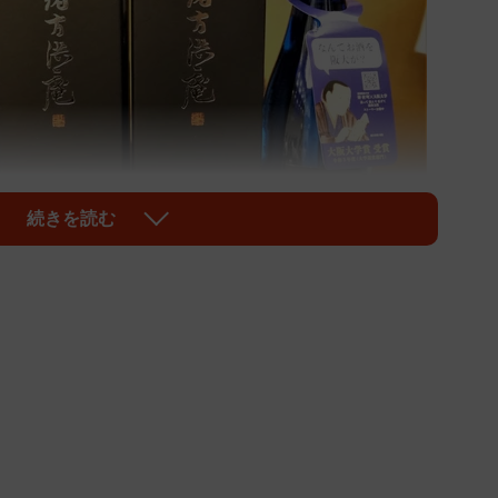
続きを読む
1/3
特別純米酒「緒方洪庵」
した緒方洪庵は、大阪に「適塾」を設立。そこで学んだ
い手となり、現在の大阪大学医学部の礎を築いた。