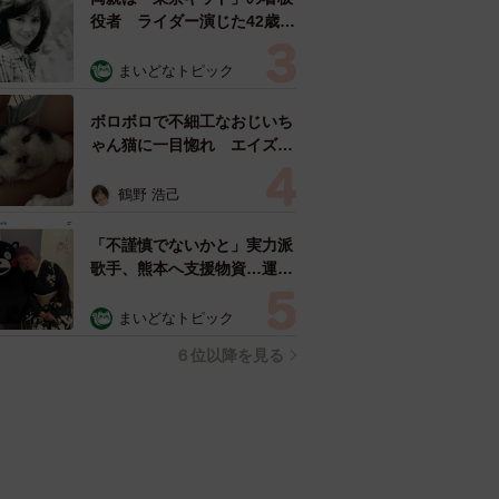
役者 ライダー演じた42歳元
俳優が再婚妻との「ウエディ
ングフォト」計画を明言
まいどなトピック
「センスあるカメラマン求
む」
ボロボロで不細工なおじいち
ゃん猫に一目惚れ エイズだ
し手がかかるけど…おうちで
暮らすと「おじ猫」だって可
鶴野 浩己
愛くなったよ！
「不謹慎でないかと」実力派
歌手、熊本へ支援物資…運搬
トラックの車体デザインにた
めらい 「痛いほど伝わる」
まいどなトピック
「行動され立派」
６位以降を見る