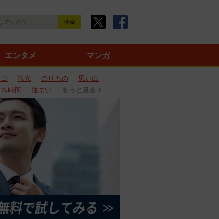
エンタメ
マンガ
ネコ
観光
のりもの
思い出
うち時間
住まい
もっと見る