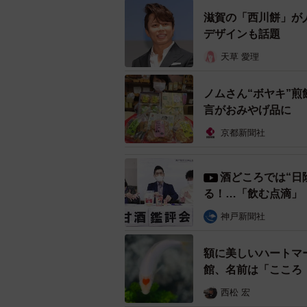
滋賀の「西川餅」が
デザインも話題
天草 愛理
ノムさん“ボヤキ”
言がおみやげ品に
京都新聞社
酒どころでは“日
落語家の笑福亭笑利さんが
る！…「飲む点滴」
大阪大学のお酒、そして野村
神戸新聞社
「ようやく、お披露目が実現しまし
額に美しいハートマ
尽力した一人、大阪大学人間科学研
館、名前は「こころ
西松 宏
「緒方洪庵」は、阪大にゆかりのあ