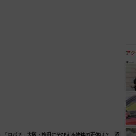
酒米は兵庫錦を使ったが、来年は野村町のある西予市で
た『緒方洪庵』を計画中だそう。
学と愛媛の野村とが結びついたお酒『緒方洪庵』が完成
に寄り添う姿勢が印象的だ。
緒方レンさんも喜んでいる。「大阪大学に商標をお譲り
アク
になればと思っていました。希望が叶い、本当にうれし
」「ロボ？」大阪・梅田にそびえる物体の正体は？ 昭