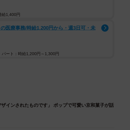
後はホテル日航大阪で、洪庵にちなんだ落語とお酒の会
給1,400円
上が参加。
医療事務/時給1,200円から・週3日可・未
種を飲み比べた客からは「とてもフルーティ」、「私は
聞かれた。この日用意していた持ち帰り用と販売用の65
売も受け付けたという。
パート：時給1,200円～1,300円
デザインされたものです」 ポップで可愛い京和菓子が話