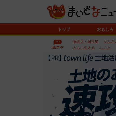
ニ
トップ
おもしろ
ュ
ー
保護犬・保護猫
かんさ
ス
一
ともに生きる
しごと
覧