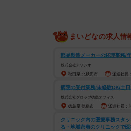
「大阪大学の精神的源流」とされる
阪大学が作ったのか。先月大阪市内
災害がきっかけで引き継がれ
まいどなの求人情
実は大阪大学が「緒方洪庵」を作り、
西日本豪雨だ。当時、水害に見舞わ
部品製造メーカーの経理事務/年間
た。かの地で250年以上お酒を作っ
株式会社アソシオ
た。
秋田県 北秋田市
派遣社員：
しかし悪いことばかりではなかった
病院の受付業務/未経験OK/土日
員が、日本酒「緒方洪庵」を販売し
株式会社グロップ徳島オフィス
縁ができたのだ。
徳島県 徳島市
派遣社員：時給
「このままでは日本酒『緒方洪庵』
クリニック内の医療事務スタッ
昨年第1弾として日本酒「緒方洪庵
る・地域密着のクリニックで医
グッズ」として、大阪大学のお酒と