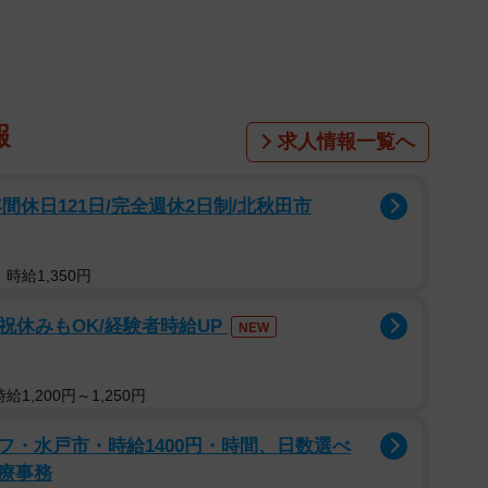
、洪庵の名を冠した銘酒「緒方洪庵」だが、なぜ今、大
で開催の、試飲会を兼ねたイベントをのぞいてみた。
た「緒方洪庵」
報
求人情報一覧へ
販売を開始したのは昨年から。きっかけは、2018年の
れた愛媛県西予市野村町では、死者まで出る惨事となっ
休日121日/完全週休2日制/北秋田市
てきた「緒方酒造」も大きな被害を受け、酒蔵を閉じ
時給1,350円
。災害復旧ボランティアで野村町を訪れた大阪大学の教
祝休みもOK/経験者時給UP
NEW
ていた緒方酒造を訪問し、阪大と緒方酒造とのあいだに
1,200円～1,250円
がなくなってしまう」と、大阪大学は商標を受け継ぎ、
フ・水戸市・時給1400円・時間、日数選べ
」を復活させた。さらに今年になり、「阪大オリジナル
療事務
して認められた。