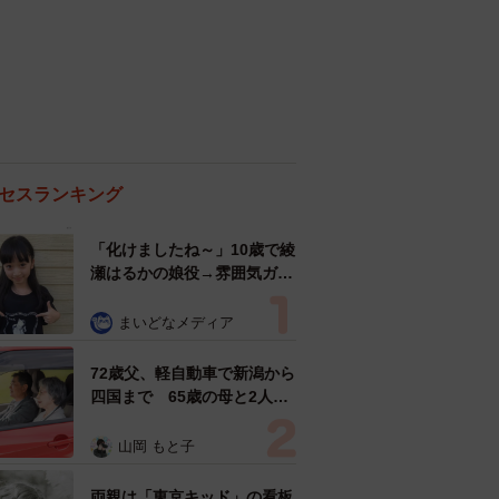
セスランキング
「化けましたね～」10歳で綾
瀬はるかの娘役→雰囲気ガラ
リの18歳に成長 「メイクで
雰囲気が」「宝塚に入れそ
まいどなメディア
う」
72歳父、軽自動車で新潟から
四国まで 65歳の母と2人で
3泊4日の旅 パーキングの休
憩まで分刻み… 「大学生で
山岡 もと子
も組まねえよ！」
両親は「東京キッド」の看板