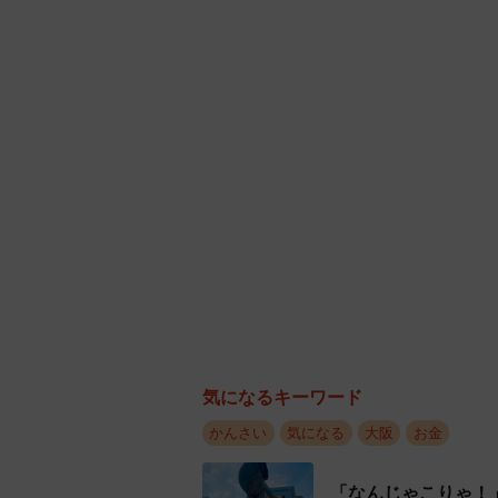
朝来市）で醸造されている。今年の
作られる酒米「しずく媛」を使用し
「実現すれば本当の意味で、大阪大
しますから」と意欲をみせる。野村
愛媛に住む、緒方酒造の社長だった
したあとは、大阪大学の正式な商品
い」。
気になるキーワード
かんさい
気になる
大阪
お金
「なんじゃこりゃ！