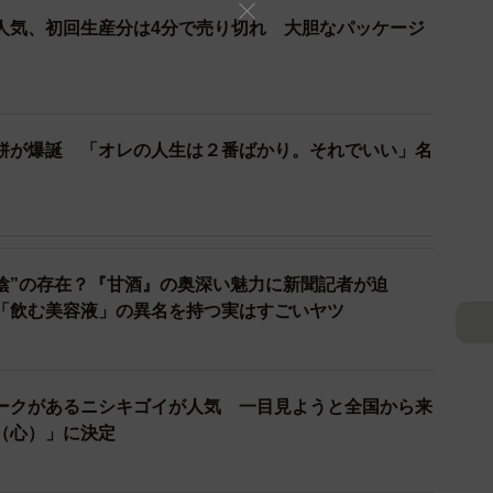
人気、初回生産分は4分で売り切れ 大胆なパッケージ
煎餅が爆誕 「オレの人生は２番ばかり。それでいい」名
2/3
陰”の存在？『甘酒』の奥深い魅力に新聞記者が迫
、緒方洪庵をテーマにした落語で会場を盛り上げた
「飲む美容液」の異名を持つ実はすごいヤツ
のお酒として
た」と語ってくれたのは、日本酒「緒方洪庵」の実現に
ークがあるニシキゴイが人気 一目見ようと全国から来
究科の川端亮教授だ。
（心）」に決定
る「きょうかい6号」酵母を使い、此の友酒造（兵庫県