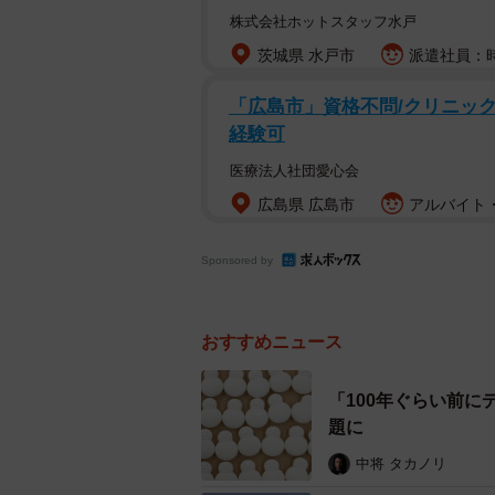
株式会社ホットスタッフ水戸
6月26日は午前中に適塾の見学、午
茨城県 水戸市
派遣社員：時
が催された。ホテル会場には50名以
「広島市」資格不問/クリニックの
経験可
加熱処理を施した火入れと生酒の2
火入れの方が好き」といった感想が
医療法人社団愛心会
本はたちまちなくなり、急遽予約販
広島県 広島市
アルバイト・
Sponsored by
おすすめニュース
「100年ぐらい前に
題に
中将 タカノリ