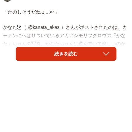
「たのしそうだねぇ…👀」
かなた🦉（
@kanata_akas
）さんがポストされたのは、カ
ーテンにへばりついているアカアシモリフクロウの「かな
た」ちゃんの写真。かなたちゃんは遊んでいて楽しいのか
もしれませんが、人間の反応は全く違ったようで「蛾のよ
続きを読む
うに見える」など驚く方が続出しました。
「友達の家おじゃましてこれ見たら発狂しちゃうかもです
ごめんなさい🦉」
「蛾のふり？」
「でっかい蛾の時は楽しい気分なのか〜」
「びっくりした蛾かと思ったテロだろこれかわいい」
届いたコメントの通り、一見すると大きな蛾が止まってい