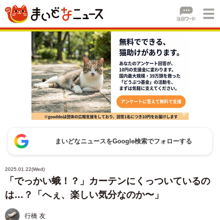
まいどなニュースをGoogle検索でフォローする
2025.01.22(Wed)
「でっかい蛾！？」カーテンにくっついているの
は…？「へぇ、楽しい気分なのか〜」
行橋 友