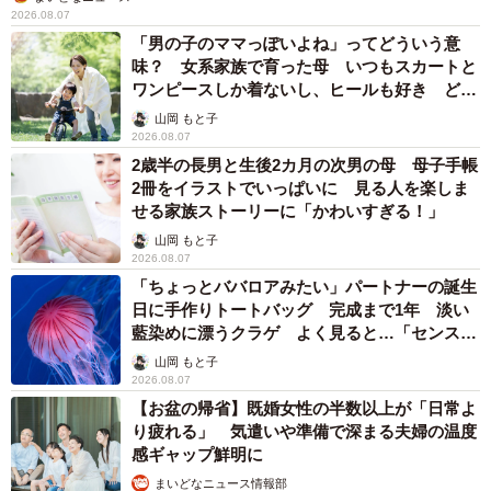
たのしそうだねぇ…👀
pic.twitter.com/HEBraLPHLA
— かなた🦉 (@kanata_akas)
January 7, 2025
「国産マッチでもバズりたい」願いかなった！老舗メーカーの
投稿が4100万再生 他業種も続々相乗りでミーム化へ発展
まいどなニュース調査部
2026.08.07
「即座に案内することが不可能です」レストラ
ンの入り口に大きな注意書き オートリザーブ
からの予約を拒否するお断りに賛同者続々
中将 タカノリ
2026.08.07
「本は買うだけでいい」京極夏彦さんの言葉に
共感した女性→リビングの本棚に140冊を積
読 「家に自分だけの本屋さん」
山岡 もと子
2026.08.07
友人のマンション敷地内に度々車を停めていた
ら…注意の貼り紙でナンバーをさらされました