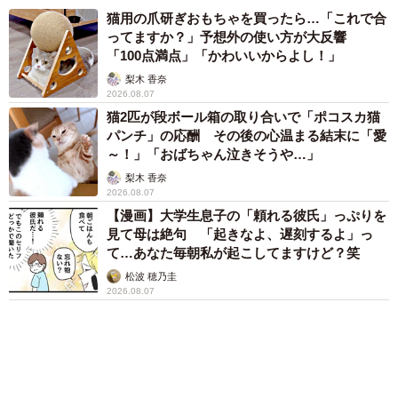
アクセスランキング
「化けましたね～」10歳で綾瀬はるかの娘役→
雰囲気ガラリの18歳に成長 「メイクで雰囲気
が」「宝塚に入れそう」
まいどなメディア
「不謹慎でないかと」実力派歌手、熊本へ支援
物資…運搬トラックの車体デザインにためら
い 「痛いほど伝わる」「行動され立派」
2/6
まいどなトピック
「そのままにしといてください」道路で動けな
「丸々とした黒目がとても綺麗です✨」（提供：かなた🦉さん）
い猫を前に返された一言… 懸命に生きようと
した4日間 「命の重さはみんな同じ」保護団
ーーかなたちゃんの一番好きなところは？
体代表の訴え
渡辺 晴子
「寝ている時も起きている時もごはんを食べている時も全
72歳父、軽自動車で新潟から四国まで 65歳の
部全部可愛いので、一番好きなところ…選べないので全部
母と2人で3泊4日の旅 パーキングの休憩まで
分刻み… 「大学生でも組まねえよ！」
です（笑）」
山岡 もと子