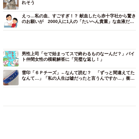
れそう
えっ…私の血、すごすぎ！？ 献血したら赤十字社から驚き
のお願いが 2000人に1人の「たいへん貴重」な血液だと
判明→何がすごかった？
ーーこの写真を撮影されたときは？
男性上司「セで始まってスで終わるものなーんだ？」バイ
ト仲間女性の模範解答に「完璧な返し！」
「夜の放鳥中にカーテンに飛びかかる事があるのですが、
雪印「６Ｐチーズ」←なんて読む？ 「ずっと間違えてた
この日も見事にカーテンにくっついていたのでその瞬間を
なんて…」「私の人生は嘘だったと言うんですか…」衝撃
写真に撮りました」
広がる
ーーこれを見たときは？
おもしろ
いきもの
猫用の爪研ぎおもちゃを買ったら…「これで合
「Xのコメントでもたくさんいただいていたのですが、『蛾
ってますか？」予想外の使い方が大反響
みたい』と思いました」
「100点満点」「かわいいからよし！」
梨木 香奈
ーーこの行動は、よくあることでしょうか？
2026.08.07
猫2匹が段ボール箱の取り合いで「ポコスカ猫