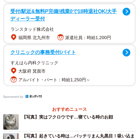
受付/駅近&無料P完備!残業0で18時退社OK/大手
ディーラー受付
ランスタッド株式会社
福岡県 北九州市
派遣社員：時給1,200円
クリニックの事務受付/バイト
1/6
すえはら内科クリニック
大阪府 箕面市
羽を広げてカーテンにへばりつくかなたちゃん（提供：かなた🦉さん）
アルバイト・パート：時給1,250円～
Sponsored by
おすすめニュース
【写真】実はフクロウです…寝ている時のお顔
【写真】起きている時は…パッチリまん丸黒目！吸い込ま