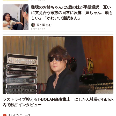
の部屋に呆然
まいどなトピック
「大好きな冷蔵庫の上で大好きなパンのぬいぐるみを抱えてまったりし
2026.08.07
ています」（提供：かなた🦉さん）
「こんなかわいい子おるん！？」大阪出身の
UHB26歳アナが話題…父は元プロ野球選手
ーーかなたちゃんをお迎えした決め手は？
「アイドルさんよりかわいい」「めちゃ爽や
か」
まいどなメディア
「フクロウカフェを利用した際、そのお店にいたアカアシ
2026.08.07
モリフクロウの可愛さに心を打ち抜かれました。その時か
世界一周中に3度も出会った運命的カップル
口では言えない「ジョージアの熱い夜」に「も
らずっとアカアシモリフクロウをお迎えしたいと思ってい
うやめぇや！」藤井が猛ツッコミ連発【新婚さ
たので、新居を建てるタイミングで猛禽類を扱うお店から
ん】
まいどなニュース
かなたをお迎えしました」
2026.08.07
かなた🦉さんは「Xではかなたの日常を不定期にアップして
います。フクロウの中でもアカアシモリフクロウはわりと
認知度が低いと思うのですが、アカアシモリフクロウの可
愛さがたくさんの方に知ってもらえたら嬉しいです！」と
話してくれました。