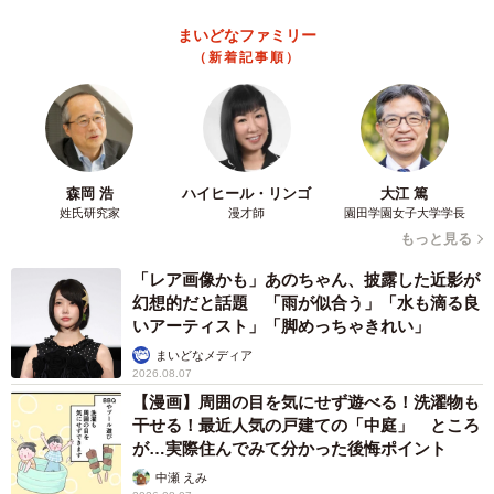
ごい」
山岡 もと子
2026.08.07
【お盆の帰省】既婚女性の半数以上が「日常よ
り疲れる」 気遣いや準備で深まる夫婦の温度
感ギャップ鮮明に
まいどなニュース情報部
2026.08.07
父は「エミー賞」主演男優賞の真田広之 31歳
イケメン俳優が長髪ヒゲのワイルド近影「ガチ
ヒロさんそっくり」「新たな一面もステキ」
まいどなトピック
2026.08.07
退職金を運用に回せる人は何が違う？ 「退職
金額の多さ」より重要な“ある経験”とは
まいどなニュース情報部
2026.08.07
「火事以来10カ月ぶり」全焼した自宅訪れた林
家ぺー 内装も壁も取り払われスケルトン状態
5/6