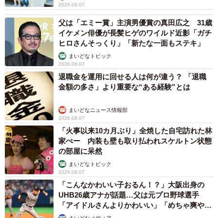
【弁護士が解説】
長澤 芳子
2026.08.07
愛車は総走行距離17万キロのホンダレジェン
ド 「どなたか欲しい方が居たら」 大御所漫
才師が譲渡の意向
まいどなトピック
2026.08.06
【漫画】「高い家賃を払えるのに、まだ欲し
い？」高級レジデンスの七夕飾り、書かれた願
い事にびっくり 人の欲には終わりがないのか
松波 穂乃圭
2026.08.06
大河出演の39歳俳優 真夏の海で赤銅色の肉体
美を連投 「バッキバキだな」「ばり渋いで
す」
まいどなトピック
2026.08.06
「人生こそがバラエティー」 マレーシア移住