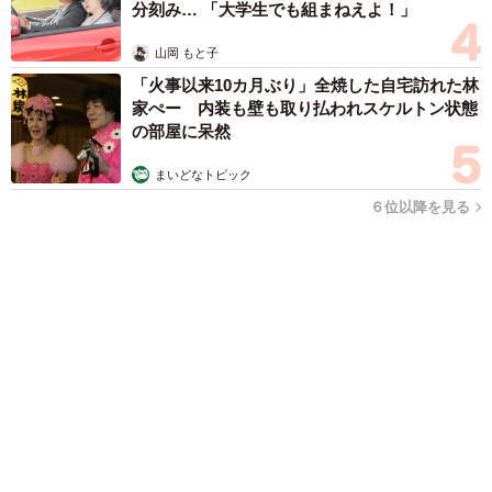
ラストライブ控えるT-BOLAN森友嵐士 にしたん社長がTikTok
内で独占インタビュー
まいどなニュース
2026.08.07
「男の子のママっぽいよね」ってどういう意
味？ 女系家族で育った母 いつもスカートと
4/6
ワンピースしか着ないし、ヒールも好き どの
へんが…
山岡 もと子
「寝ている時は笑っているかのようなにっこり顔になります」（提供：
2026.08.07
かなた🦉さん）
2歳半の長男と生後2カ月の次男の母 母子手帳
2冊をイラストでいっぱいに 見る人を楽しま
ーー普段のかなたちゃんは、どんな性格？
せる家族ストーリーに「かわいすぎる！」
山岡 もと子
「ごはんを食べる事と冷蔵庫の上で寝ることが大好きなマ
2026.08.07
「ちょっとババロアみたい」パートナーの誕生
イペースさんです」
日に手作りトートバッグ 完成まで1年 淡い
藍染めに漂うクラゲ よく見ると…「センスす