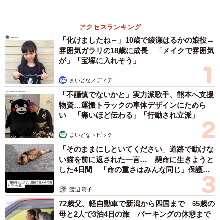
まいどなメディア
3/6
2026.08.07
【漫画】周囲の目を気にせず遊べる！洗濯物も
「テーブルの上でもすやすや寝ていたり…フクロウとは思えぬ無防備さ
干せる！最近人気の戸建ての「中庭」 ところ
が可愛いです」（提供：かなた🦉さん）
が…実際住んでみて分かった後悔ポイント
中瀬 えみ
2026.08.07
難聴のお姉ちゃんに5歳の妹が手話通訳 互い
に支え合う家族の日常に反響「妹ちゃん、頼も
しい」「かわいい通訳さん」
五ヶ瀬 あお
2026.08.07