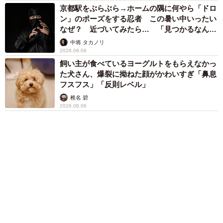
「火事以来10カ月ぶり」全焼した自宅訪れた林
家ぺー 内装も壁も取り払われスケルトン状態
の部屋に呆然
まいどなトピック
６位以降を見る
まいどなファミリー
（新着記事順）
森岡 浩
ハイヒール・リンゴ
大江 篤
姓氏研究家
漫才師
園田学園女子大学学長
もっと見る
「レア画像かも」あのちゃん、披露した近影が
幻想的だと話題 「雨が似合う」「水も滴る良
いアーティスト」「脚めっちゃきれい」