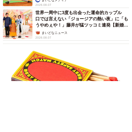
を報告した菊地亜美 子どもの教育考え「小学
校へ入学するこのタイミングで挑戦」
まいどなトピック
2026.08.06
「明日ひま？」 知り合いから唐突なメッセー
ジ 用件次第で断ることもできる賢い返信文と
は？【漫画】
海川 まこと
2026.08.06
コガネムシを見つめる猫とパパ、偶然生まれた
神々しい構図が「宗教画のよう」と話題 「尊
い」「ていうかライオンキング」
梨木 香奈
2026.08.06