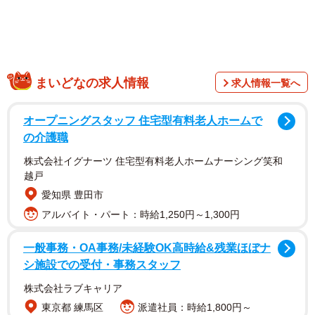
るように見えてしまいます。家の中に入ってこの光景が広
がっていたら腰を抜かす人も多いのではないでしょうか。
詳しいお話を、飼い主のかなた🦉さんに聞きました。
まいどなの求人情報
求人情報一覧へ
オープニングスタッフ 住宅型有料老人ホームで
の介護職
株式会社イグナーツ 住宅型有料老人ホームナーシング笑和
越戸
愛知県 豊田市
アルバイト・パート：時給1,250円～1,300円
一般事務・OA事務/未経験OK高時給&残業ほぼナ
シ施設での受付・事務スタッフ
株式会社ラブキャリア
東京都 練馬区
派遣社員：時給1,800円～