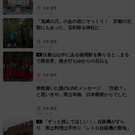
天草 愛理
2020.12.19
「鬼滅の刃」のあの岩にそっくり！ 京都の北
部にもあった、宝剣祭る神社に
天草 愛理
2020.12.02
比叡山山中にある秘境駅を降りると…まる
で異世界、焼き打ちゆかりの石仏も
天草 愛理
2020.11.17
突然届いた謎のLINEメッセージ 「詐欺？」
と思いきや…実は本物、日本郵便からでした
天草 愛理
2020.10.23
「ずっと残してほしい！」自販機がずら
り 実は料理は手作り「レトロ自販機の聖地」