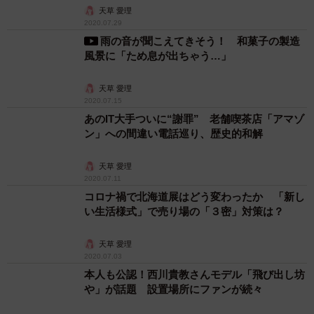
天草 愛理
2020.07.29
雨の音が聞こえてきそう！ 和菓子の製造
風景に「ため息が出ちゃう…」
天草 愛理
2020.07.15
あのIT大手ついに“謝罪” 老舗喫茶店「アマゾ
ン」への間違い電話巡り、歴史的和解
天草 愛理
2020.07.11
コロナ禍で北海道展はどう変わったか 「新し
い生活様式」で売り場の「３密」対策は？
天草 愛理
2020.07.03
本人も公認！西川貴教さんモデル「飛び出し坊
や」が話題 設置場所にファンが続々