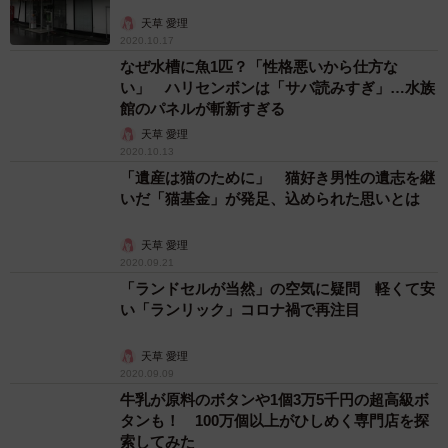
天草 愛理
2020.10.17
なぜ水槽に魚1匹？「性格悪いから仕方な
い」 ハリセンボンは「サバ読みすぎ」…水族
館のパネルが斬新すぎる
天草 愛理
2020.10.13
「遺産は猫のために」 猫好き男性の遺志を継
いだ「猫基金」が発足、込められた思いとは
天草 愛理
2020.09.21
「ランドセルが当然」の空気に疑問 軽くて安
い「ランリック」コロナ禍で再注目
天草 愛理
2020.09.09
牛乳が原料のボタンや1個3万5千円の超高級ボ
タンも！ 100万個以上がひしめく専門店を探
索してみた