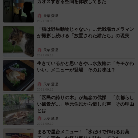
カオスすぎる空間を体験してきた
天草 愛理
2021.10.30
「猫は野生動物じゃない」…元戦場カメラマン
が撮影し続ける「放置された猫たち」の現実
天草 愛理
2021.09.18
生きているかと思いきや…水族館に「キモかわ
いい」メニューが登場 そのお味は？
天草 愛理
2021.09.12
「区民の誇りの木」が無念の伐採 「京都らし
い風景が…」地元住民から惜しむ声 その理由
とは
天草 愛理
2021.09.10
まるで屋台メニュー！「水だけで作れるお菓