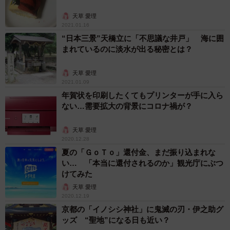
天草 愛理
2021.01.16
“日本三景”天橋立に「不思議な井戸」 海に囲
まれているのに淡水が出る秘密とは？
天草 愛理
2021.01.09
年賀状を印刷したくてもプリンターが手に入ら
ない…需要拡大の背景にコロナ禍が？
天草 愛理
2020.12.28
夏の「ＧｏＴｏ」還付金、まだ振り込まれな
い… 「本当に還付されるのか」観光庁にぶつ
けてみた
天草 愛理
2020.12.19
京都の「イノシシ神社」に鬼滅の刃・伊之助グ
ッズ “聖地”になる日も近い？