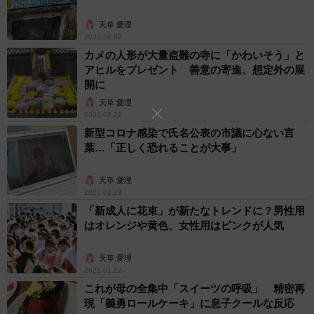
天草 愛理
2021.04.02
カメの人形が大量盗難の寺に「かわいそう」と
アヒルをプレゼント 善意の寄進、想定外の展
開に
天草 愛理
2021.03.22
新型コロナ感染で氏名公表の市議に心ない言
葉…「正しく恐れることが大事」
天草 愛理
2021.02.23
「新成人に花束」が新たなトレンドに？男性用
はオレンジや黄色、女性用はピンクが人気
天草 愛理
2021.01.22
これが母の全集中「スイーツの呼吸」 精密再
現「義勇ロールケーキ」に息子クールな反応