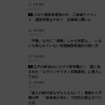
天草 愛理
2020.08.23
コロナ感染者増加の今、二条城でイベン
ト 感染対策は十分？ 主催者に聞いた
天草 愛理
2020.08.18
「平熱」なのに「発熱」しかも何度も… いま
いち知られていない非接触型体温計の使い方
天草 愛理
2020.08.13
江戸の町並みにエヴァ初号機が！ 謎に包
まれた「エヴァンゲリオン京都基地」に潜入し
てみた
天草 愛理
2020.07.30
「故人の給付金なぜもらえない？」遺族から不
満の声 「単身者か否か」で対応が異なるワケ
とは