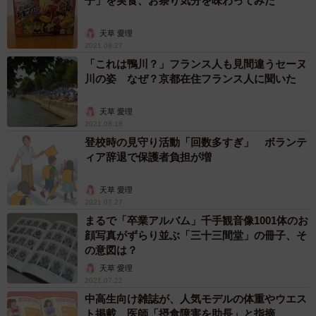
子」を実食、お祭り気分を味わってみた
天草 愛理
2021.08.27
「これは鴨川？」フランス人も見間違うセーヌ
川の姿 なぜ？京都在住フランス人に聞いた
天草 愛理
2021.08.18
登校時の見守り活動「回数多すぎ」 ボランテ
ィア辞退で保護者負担が増
天草 愛理
2021.07.27
まるで「卒業アルバム」千手観音像1001体のお
顔写真がずらり並ぶ「三十三間堂」の冊子、そ
の意図は？
天草 愛理
2021.07.22
中高生向け雑誌が、人気モデルの体重やウエス
ト掲載 医師「摂食障害を助長」と指摘