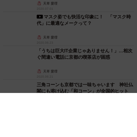
天草 愛理
2020.07.01
マスク姿でも快活な印象に！ 「マスク時
代」に最適なメークって？
天草 愛理
2020.06.23
「うちは巨大IT企業じゃありません！」…相次
ぐ間違い電話に京都の喫茶店が困惑
天草 愛理
2020.06.21
三角コーンも京都では一味ちゃいます 神社仏
閣にも溶け込む「和コーン」が全国的ヒット
天草 愛理
2020.06.09
これぞ「テレワークの正装？」上半身はジャケ
ット、下半身は... 「洋服の青山」の新提案が
話題