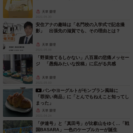
天草 愛理
2021.05.30
安住アナの趣味は「名門校の入学式で記念撮
影」 出張先の滋賀でも、その理由とは？
天草 愛理
2021.05.08
「野菜捨てるしかない」八百屋の悲痛メッセー
ジ 「愚痴みたいな投稿」に広がる共感
天草 愛理
2021.05.03
パンやヨーグルトがモンブラン風味に
「罪深い商品」に「とんでもねえこと知ってし
まった」
天草 愛理
2021.04.24
「伊達号」と「真田号」が比叡山をゆく…「戦
国BASARA」一色のケーブルカーが誕生