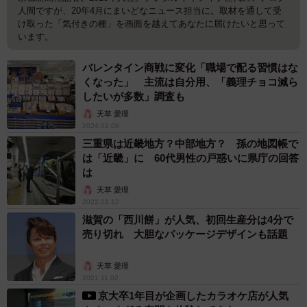
人間ですが、20年4月にまいどなニュース担当に。取材を通して受
け取った「気付きの種」を画面を越えてあなたに届けたいと思って
います。
バレンタイン商戦に変化「職場で配る習慣はな
くなった」 主流は自分用、「義理チョコ減ら
したいが多数」調査も
天草 愛理
2024.02.08
三重県は近畿地方？中部地方？ 孫の地図帳で
は「近畿」に 60代男性の戸惑いに県庁の回答
は
天草 愛理
2022.01.12
滋賀の「西川餅」が人気、初回生産分は4分で
売り切れ 大胆なパッケージデザインも話題
天草 愛理
2021.11.02
京大卒1年目が企画したカラオケ店が人気