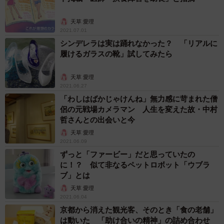
天草 愛理
2021.07.01
シンデレラは実は踊れなかった？ 「リアルに
履けるガラスの靴」試してみたら
天草 愛理
2021.06.27
「わしはばかじゃけんね」無力感に苛まれた僧
侶の元戦場カメラマン 人生を変えた故・中村
哲さんとの出会いと今
天草 愛理
2021.06.09
ずっと「ファービー」だと思っていたの
に！？ 似て非なるペットロボット「ウブラ
ブ」とは
天草 愛理
2021.06.04
京都から消えた観光客、そのとき「食の老舗」
は動いた 「助け合いの精神」の詰め合わせ