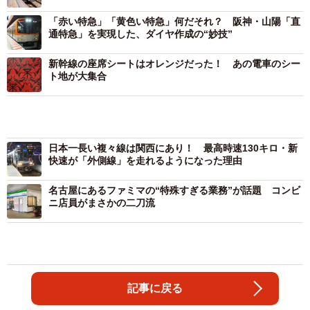
「赤い特急」「黄色い特急」何だそれ？ 阪神・山陽「直
通特急」を実現した、ダイヤ作成の“妙技”
新幹線の座席シートはオレンジだった！ あの電車のシー
ト地が大集合
日本一長い複々線は関西にあり！ 最高時速130キロ・新
快速が「外側線」を走れるようになった理由
名古屋にあるファミマの“特殊すぎる業務”が話題 コンビ
ニ店員がまさかの二刀流
記事に戻る