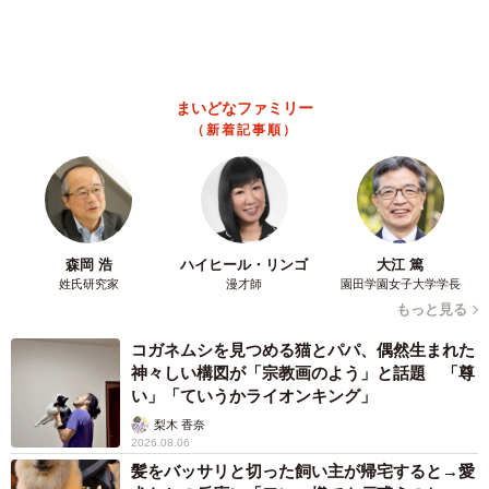
「かわいいストーカーに追われています」甘えん坊な元保護
猫 最後は飼い主にダイブする姿に「間違いなく犬」「完全に
親子」と反響
梨木 香奈
2026.08.06
がんと片目の失明、3時間おきの壮絶な介護を
乗り越えた猫 「叶わないかもしれない」と覚
悟した19歳の誕生日を迎えて感動
古川 諭香
2026.08.06
「カニにアジをあげると青くなる」ほんと
に！？ 「自然の染色技術が凄い」と話題に