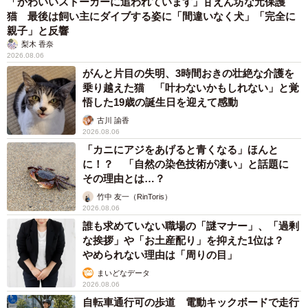
まいどなニュース情報部
2026.08.06
1歳息子が腕を亜脱臼 「奥さん、専業主婦な
のに」と夫の後輩から一言 母は泣きながら対
応し必死だった 何年もたった今もたまに思い
出し…
山岡 もと子
2026.08.06
子どもの学校外の学習時間が11年で2割減少
「家庭学習0分層」が約半数に達する深刻な実
態と広がる学習格差
まいどなニュース情報部
2026.08.06
「事故物件」という言葉のイメージにとらわれ
ていませんか？ 不動産業者が語る「物件の可
能性」を閉ざさないために必要なこと
平藤 清刀
2026.08.06