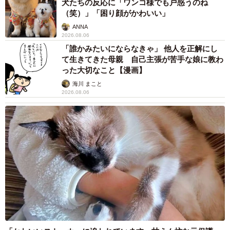
その理由とは…？
竹中 友一（RinToris）
2026.08.06
誰も求めていない職場の「謎マナー」、「過剰
な挨拶」や「お土産配り」を抑えた1位は？
やめられない理由は「周りの目」
まいどなデータ
2026.08.06
自転車通行可の歩道 電動キックボードで走行
中、小学生とあわや衝突！ 「歩道走行は道交
法違反でしょ」と指摘されました【弁護士が解
説】
長澤 芳子
2026.08.06
タイの電車の中で見た優先席のマーク 子ど
も、妊娠、けが人、お年寄り… 一つだけ謎の
ものが！？「だから黄色なんですね」
中将 タカノリ
2026.08.06
【物価高が直撃】お盆帰省「予定なし」が約半
数 新幹線・高速バスの「使い分け」が鮮明に