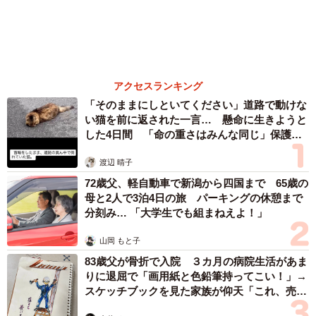
６位以降を見る
まいどなファミリー
（新着記事順）
森岡 浩
ハイヒール・リンゴ
大江 篤