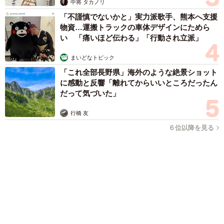
姓氏研究家
漫才師
園田学園女子大学学長
もっと見る
コガネムシを見つめる猫とパパ、偶然生まれた
神々しい構図が「宗教画のよう」と話題 「尊
い」「ていうかライオンキング」
梨木 香奈
2026.08.06
髪をバッサリと切った飼い主が帰宅すると→愛
犬たちの反応に「ワンコ様でも戸惑うのね
（笑）」「困り顔がかわいい」
ANNA
2026.08.06
「誰かみたいにならなきゃ」 他人を正解にし
て生きてきた母親 自己主張が苦手な娘に教わ
った大切なこと【漫画】
海川 まこと
2026.08.06