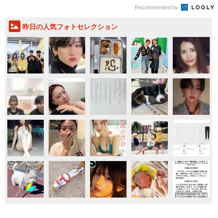
気になる
かんさい
鉄道
もしかすると「下山ダッシュ」 リニア中央新
幹線の長野県駅 在来線との乗り継ぎなし→な
ら走れば間に合うんじゃない？ 惜しい位置関
係が反響