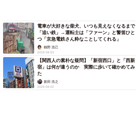
72歳父、軽自動車で新潟から四国まで 65歳の
母と2人で3泊4日の旅 パーキングの休憩まで
分刻み… 「大学生でも組まねえよ！」
山岡 もと子
83歳父が骨折で入院 ３カ月の病院生活があま
りに退屈で「画用紙と色鉛筆持ってこい！」→
スケッチブックを見た家族が仰天「これ、売れ
ますよ…」
中将 タカノリ
「不謹慎でないかと」実力派歌手、熊本へ支援
物資…運搬トラックの車体デザインにためら
い 「痛いほど伝わる」「行動され立派」
まいどなトピック
「これ全部長野県」海外のような絶景ショット
に感動と反響「離れてからいいところだったん
だって気づいた」
行橋 友