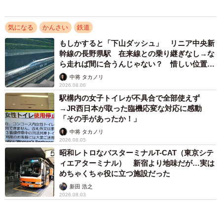
新田 浩之
2026.08.02
アクセスランキング
「そのままにしといてください」道路で動けな
い猫を前に返された一言… 懸命に生きようと
した4日間 「命の重さはみんな同じ」保護団
体代表の訴え
渡辺 晴子