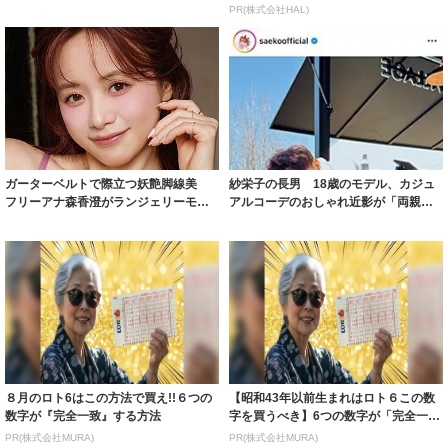
ガーターベルトで際立つ妖艶脚線美
紗栄子の長男 18歳のモデル、カジュ
フリーアナ森香澄がランジェリーモデ
アルコーデのおしゃれ近影が「両親の
ルに ｢PE...
いいとこ取...
８月のロト6はこの方法で買え!!６つの
【昭和43年以前生まれはロト６この数
数字が『完全一致』する方法
字を買うべき】6つの数字が「完全一
致」する方...
PR(株式会社MURA)
PR(株式会社MURA)
Recommended by
昨日の人気フォトセレクション