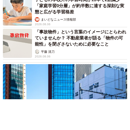
ますよ！」→ノリノリでポーズを取っていた
ら……スマホを返してもらえない 「日本人は
カモ代表かも」「私は6時間で3万円払った」
宮前 晶子
2026.08.06
「LINEのQRコードを添付して」社長をかたる
詐欺メール続々 社員を個人アカウントへ誘導
→最後は不正送金…求められる「だまされる前
提」の対策
井二 かける
2026.08.06
重みも歴史もズッシリ…出雲大社の日本最大級
「大しめ縄」が8年ぶり掛けかえ 伝統の「大
撚り合わせ」が28万回超再生「ほんとに圧巻」
まいどなニュース調査部
2026.08.06
「これ全部長野県」海外のような絶景ショット
に感動と反響「離れてからいいところだったん
だって気づいた」
行橋 友
2026.08.06
「ミステリーの女王」と呼ばれた作家の娘は