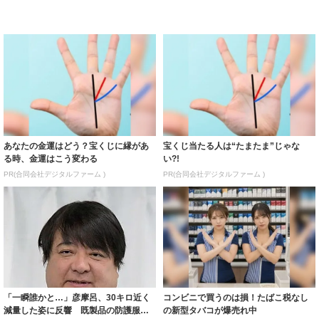
あなたの金運はどう？宝くじに縁があ
宝くじ当たる人は“たまたま”じゃな
る時、金運はこう変わる
い?!
PR(合同会社デジタルファーム )
PR(合同会社デジタルファーム )
「一瞬誰かと…」彦摩呂、30キロ近く
コンビニで買うのは損！たばこ税なし
減量した姿に反響 既製品の防護服が
の新型タバコが爆売れ中
着られると...
PR(株式会社HAL)