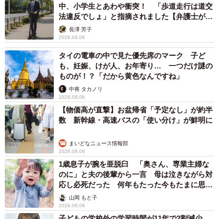
東京・千代田区の中央線高架に心ない落書き 歴史ある昌平橋
架道橋の被害に怒りの声 「何も分かってないし、センスも古
い」「罰則強化して」
中将 タカノリ
2026.08.06
「なんじゃこりゃ！」「ロボ？」大阪・梅田に
そびえる物体の正体は？ 昭和の遺産を調査し
てみた結果…
太田 浩子
2026.08.06
エジプトで自撮りしていたら、ガイドが「撮り