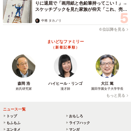
りに退屈で「画用紙と色鉛筆持ってこい！」→
スケッチブックを見た家族が仰天「これ、売れ
ますよ…」
中将 タカノリ
６位以降を見る
まいどなファミリー
（新着記事順）
森岡 浩
ハイヒール・リンゴ
大江 篤
姓氏研究家
漫才師
園田学園女子大学学長
もっと見る
ニュース一覧
トップ
おもしろ
もふもふ
ライフハック
エンタメ
マンガ