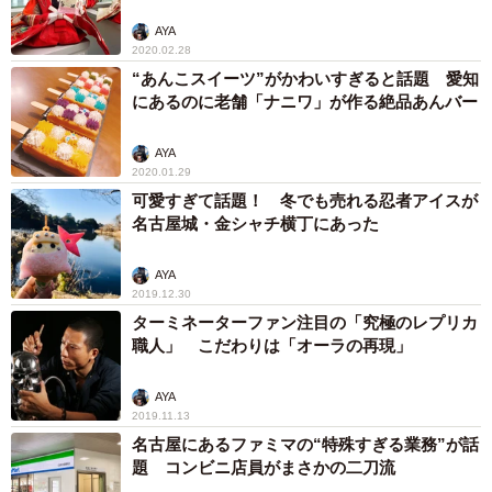
AYA
2020.02.28
“あんこスイーツ”がかわいすぎると話題 愛知
にあるのに老舗「ナニワ」が作る絶品あんバー
AYA
2020.01.29
可愛すぎて話題！ 冬でも売れる忍者アイスが
名古屋城・金シャチ横丁にあった
AYA
2019.12.30
ターミネーターファン注目の「究極のレプリカ
職人」 こだわりは「オーラの再現」
AYA
2019.11.13
名古屋にあるファミマの“特殊すぎる業務”が話
題 コンビニ店員がまさかの二刀流