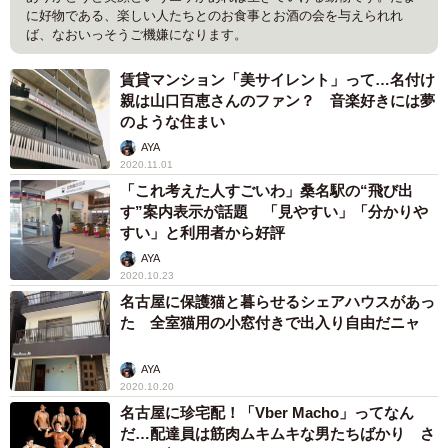
に好物である、楽しい人たちとのお食事とお酒の会を与えられれ
ば、なおいっそうご機嫌になります。
賃貸マンション「美サイレント」って…名付け
親は山口百恵さんのファン？ 音楽好きには夢
のような住まい
AYA
2020.11.01
「これ考えた人すごいわ」桑名駅の“飛び出
す”案内表示が話題 「見やすい」「分かりや
すい」と利用者から好評
AYA
2020.10.23
名古屋に保護猫と暮らせるシェアハウスがあっ
た 全室猫用の小窓付きで出入り自由だニャ
AYA
2020.10.20
名古屋に珍宅配！「Vber Macho」ってなん
だ…配達員は筋肉ムキムキな男たちばかり さ