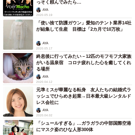
っそく頼んでみたら…
AYA
2020.05.19
「使い捨て防護ガウン」愛知のテント業界14社
が結集して生産 目標は「2カ月で10万枚」
AYA
2020.05.17
終息後に行ってみたい－12匹のモフモフ大家族
がいる温泉宿 コロナ疲れした心を癒してくれ
る場所
AYA
2020.04.12
元準ミスが華麗なる転身 友人たちの結婚式ラ
ッシュでひらめき起業→日本最大級レンタルド
レス会社に
AYA
2020.04.02
「シュールすぎる」…ガラガラの中部国際空港
にマスク姿のひな人形300体