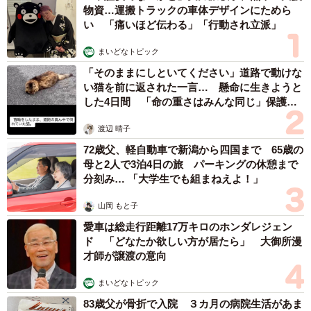
物資…運搬トラックの車体デザインにためら
い 「痛いほど伝わる」「行動され立派」
まいどなトピック
「そのままにしといてください」道路で動けな
い猫を前に返された一言… 懸命に生きようと
した4日間 「命の重さはみんな同じ」保護団
体代表の訴え
渡辺 晴子
72歳父、軽自動車で新潟から四国まで 65歳の
母と2人で3泊4日の旅 パーキングの休憩まで
分刻み… 「大学生でも組まねえよ！」
山岡 もと子
愛車は総走行距離17万キロのホンダレジェン
ド 「どなたか欲しい方が居たら」 大御所漫
才師が譲渡の意向
まいどなトピック
83歳父が骨折で入院 ３カ月の病院生活があま