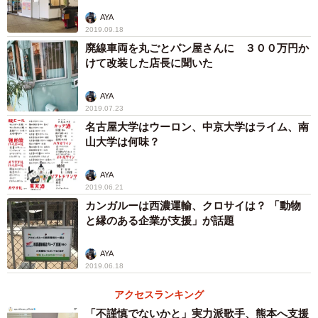
AYA
2019.09.18
廃線車両を丸ごとパン屋さんに ３００万円か
けて改装した店長に聞いた
AYA
2019.07.23
名古屋大学はウーロン、中京大学はライム、南
山大学は何味？
AYA
2019.06.21
カンガルーは西濃運輸、クロサイは？ 「動物
と縁のある企業が支援」が話題
AYA
2019.06.18
アクセスランキング
「不謹慎でないかと」実力派歌手、熊本へ支援