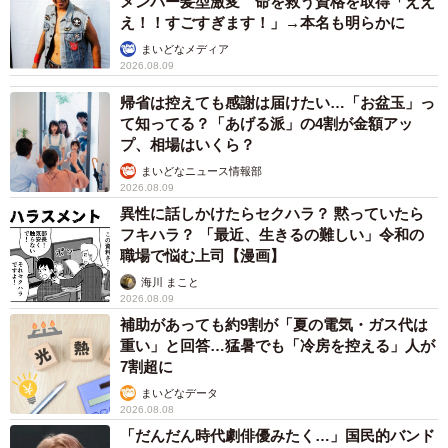
メンバー髪型激変 命を救う資格を取得「ええ
え！！すごすぎます！」→本名も明らかに
えて3杯目のとんこつラーメンを食べる。何を隠そう私はと
まいどなメディア
んこつラーメンが大好きなのだ。
2026.08.09
帰省は控えても感謝は届けたい…「お盆玉」っ
て知ってる？「あげる派」の4割が金額アッ
プ、相場はいくら？
まいどなニュース情報部
2026.08.09
異性に話しかけたらセクハラ？ 黙っていたら
フキハラ？ 「最近、生きるの難しい」令和の
職場で悩む上司【漫画】
海川 まこと
2026.08.09
補助があっても約9割が「夏の電気・ガス代は
重い」と回答…猛暑でも「冷房を控える」人が
7割超に
10/19
まいどなデータ
2026.08.08
博多南駅前の様子。マンションやスーパー、飲食店が点在していまし
「だんだん時代劇俳優みたく…」国民的バンド
た。あと、飛行機が意外と近くを飛んでいました