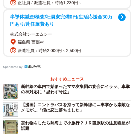
博多駅の券売機。300円ですが歴とした新幹線です
正社員 / 派遣社員：時給1,230円～
博多駅の券売機で切符を買い、意気揚々と新幹線の改札を
半導体製造/検査/社員寮完備0円/生活応援金30万
円あり/赴任旅費あり
抜ける。周りの旅行者らしき人たちに「皆さんの切符、何
千円？何万円？ワタシ300円」と心の中で話し掛けながらホ
株式会社シーエムシー
ームに上がり、待つことしばし。はい、来ました！ひかり
福島県 西郷村
レールスター！
派遣社員：時給2,000円～2,500円
Sponsored by
おすすめニュース
新幹線の車内で始まったママ友集団の宴会にイラッ、車掌
の神対応に「思わず号泣」
【漫画】コントラバスを持って新幹線に→車掌から素敵な
メモが…「僕は恋に落ちました」
忘れ物をしたら熱海まで小旅行？ＪＲ籠原駅の注意喚起が
話題