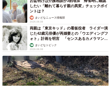
お盆明けは介護相談が3割増加 帰省時に確認
したい「離れて暮らす親の異変」チェックポイ
ントは？
まいどなニュース情報部
2026.08.08
両親は「東京キッド」の看板役者 ライダー演
じた42歳元俳優が再婚妻との「ウエディングフ
ォト」計画を明言 「センスあるカメラマン求
む」
まいどなトピック
2026.08.08