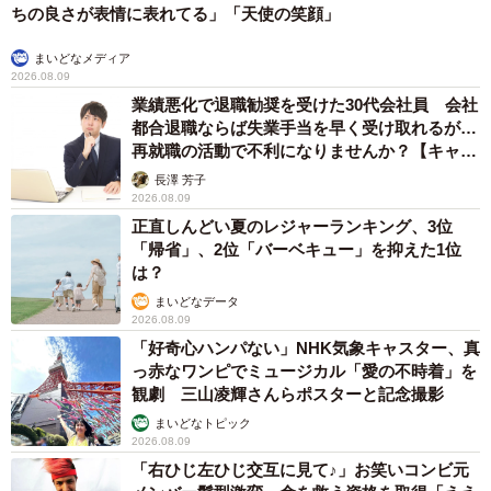
ちの良さが表情に表れてる」「天使の笑顔」
まいどなメディア
2026.08.09
業績悪化で退職勧奨を受けた30代会社員 会社
都合退職ならば失業手当を早く受け取れるが…
再就職の活動で不利になりませんか？【キャリ
アカウンセラーが解説】
長澤 芳子
2026.08.09
正直しんどい夏のレジャーランキング、3位
「帰省」、2位「バーベキュー」を抑えた1位
9/19
は？
まいどなデータ
改札を出ると、そこは福岡県春日市と那珂川市の市境
2026.08.09
「好奇心ハンパない」NHK気象キャスター、真
新幹線用とは思えない簡素なホームと改札を抜けると、そ
っ赤なワンピでミュージカル「愛の不時着」を
観劇 三山凌輝さんらポスターと記念撮影
こは那珂川市だった。駅周辺にはマンションや大きなスー
まいどなトピック
パー、歯医者、居酒屋などが点在しており、どことなく小
2026.08.09
綺麗な雰囲気。ちょうどお昼どきだったので、少し歩いて
「右ひじ左ひじ交互に見て♪」お笑いコンビ元
目についたラーメン屋へ。出張で博多入りした前日から数