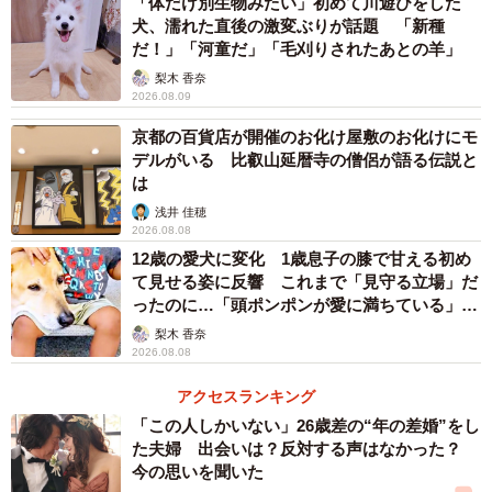
「体だけ別生物みたい」初めて川遊びをした
車内はほぼ貸し切り状態でした
犬、濡れた直後の激変ぶりが話題 「新種
だ！」「河童だ」「毛刈りされたあとの羊」
驚くほど乗客は少なく、しかも皆さん、「ちょっと外に出
梨木 香奈
てきました」程度のテンションで、やけに身軽。明らかに
2026.08.09
新幹線に乗る雰囲気ではないところが面白い。
京都の百貨店が開催のお化け屋敷のお化けにモ
デルがいる 比叡山延暦寺の僧侶が語る伝説と
は
浅井 佳穂
2026.08.08
12歳の愛犬に変化 1歳息子の膝で甘える初め
て見せる姿に反響 これまで「見守る立場」だ
ったのに…「頭ポンポンが愛に満ちている」
「尊…」
梨木 香奈
2026.08.08
アクセスランキング
「この人しかいない」26歳差の“年の差婚”をし
た夫婦 出会いは？反対する声はなかった？
今の思いを聞いた