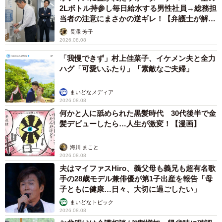
2Lボトル持参し毎日給水する男性社員→総務担
当者の注意にまさかの逆ギレ！【弁護士が解
説】
長澤 芳子
2026.08.08
「我慢できず」村上佳菜子、イケメン夫と全力
ハグ「可愛いふたり」「素敵なご夫婦」
まいどなメディア
2026.08.08
何かと人に舐められた黒髪時代 30代後半で金
髪デビューしたら…人生が激変！【漫画】
海川 まこと
2026.08.08
夫はマイファスHiro、義父母も義兄も超有名歌
手の28歳モデル兼俳優が第1子出産を報告「母
子ともに健康…日々、大切に過ごしたい」
まいどなトピック
2026.08.08