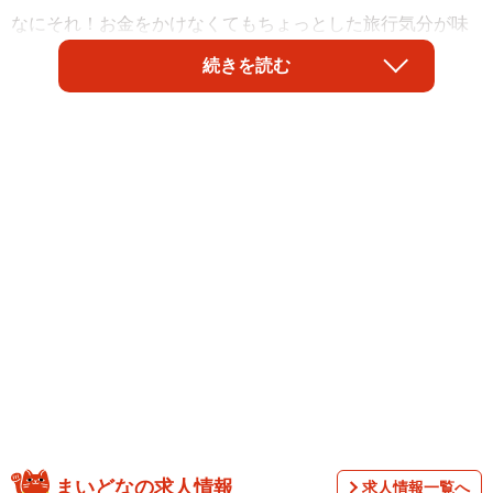
なにそれ！お金をかけなくてもちょっとした旅行気分が味
わえるやんけ！ということで先日、博多出張のついでに利
続きを読む
用してみた。
その区間とは、山陽新幹線の博多駅から、南に約9kmのと
ころにある車両基地「博多総合車両所」までの回送線を旅
客線化した「博多南線」。1990年に開業した博多南駅まで
を新幹線用の設備で結んでおり、運賃200円と特定特急券
100円の計300円で新幹線車両に乗れてしまうのだ。
まいどなの求人情報
求人情報一覧へ