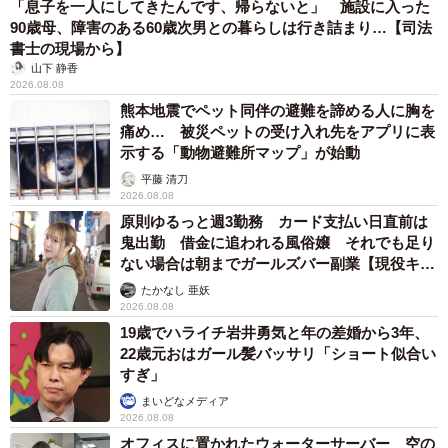
「息子を一人にしてきたんです、帰らないと」 施設に入った
90歳母、障害のある60歳次男との暮らしは行き詰まり…【司法
書士の現場から】
山下 静香
2026.08.08
熊本地震でペット同伴の避難を諦める人に胸を
痛め… 被災ペットの受け入れ先をアプリに表
示する「動物避難所マップ」が始動
平藤 清刀
2026.08.08
原則ゆるっと週3勤務 カード支払い日直前は
鬼出勤 借金に追われる風俗嬢 それでも足り
ない場合は朝までガールズバー副業【現役キャ
ストに取材】
たかなし 亜妖
2026.08.08
19歳でハライチ岩井勇気と年の差婚から3年、
22歳元おはガール髪バッサリ「ショート似合い
すぎ」
まいどなメディア
2026.08.08
オフィスに置かれたウォーターサーバー 空の