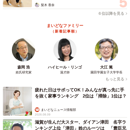
きた。なるほどこれが車両基地か、と夢中で写真を撮って
梨木 香奈
いるうちに、あっという間に到着。さすが新幹線！ちなみ
６位以降を見る
に博多―博多南の所要時間は8分ほどです。
まいどなファミリー
（新着記事順）
森岡 浩
ハイヒール・リンゴ
大江 篤
姓氏研究家
漫才師
園田学園女子大学学長
もっと見る
疲れた日はサボってOK！みんなが真っ先に手
を抜く家事ランキング 2位は「掃除」1位は？
まいどなニュース情報部
2026.08.09
7/19
滋賀が生んだ大スター、ダイアン津田 名字ラ
ンキング上位「津田」姓のルーツは 「豊臣兄
新幹線のホームとは思えない雰囲気（博多南駅にて）