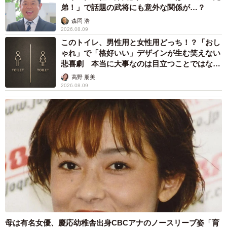
弟！」で話題の武将にも意外な関係が…？
森岡 浩
2026.08.09
このトイレ、男性用と女性用どっち！？「おし
ゃれ」で「格好いい」デザインが生む笑えない
悲喜劇 本当に大事なのは目立つことではな
く…
高野 朋美
2026.08.09
8/19
改札口はこんな感じ。ICカードは使えません（博多南駅にて）
母は有名女優、慶応幼稚舎出身CBCアナのノースリーブ姿「育