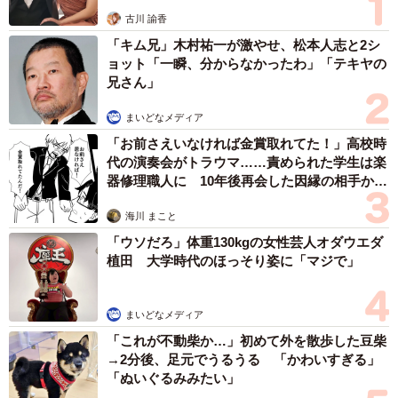
5/19
古川 諭香
ありふれた窓からの景色もこれが新幹線だと思うと違って見えるから不
「キム兄」木村祐一が激やせ、松本人志と2シ
思議です
ョット「一瞬、分からなかったわ」「テキヤの
兄さん」
まいどなメディア
「お前さえいなければ金賞取れてた！」高校時
代の演奏会がトラウマ……責められた学生は楽
器修理職人に 10年後再会した因縁の相手から
思わぬ申し出【漫画】
海川 まこと
「ウソだろ」体重130kgの女性芸人オダウエダ
植田 大学時代のほっそり姿に「マジで」
6/19
博多南駅近く、車窓からずらりと並んだ新幹線の車両たちが見えました
まいどなメディア
車内は全席自由。「さあ行くぞ！博多南へ！」と独りで旅
「これが不動柴か…」初めて外を散歩した豆柴
→2分後、足元でうるうる 「かわいすぎる」
行気分を盛り上げつつ、車窓からの眺めを楽しんでいる
「ぬいぐるみみたい」
と、大量の新幹線車両がずらりと並んでいる光景が見えて