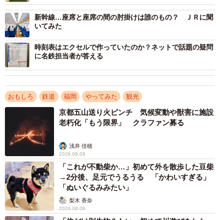
新幹線…座席と座席の間の肘掛けは誰のもの？ ＪＲに聞
3/19
いてみた
お待たせしました！と博多駅のホームに滑り込むひかりレールスター
時刻表はエクセルで作っていたのか？ネットで話題の疑問
に名鉄担当者が答える
おもしろ
鉄道
福岡
やってみた
観光
京都五山送り火ピンチ 気候変動や獣害に施設
老朽化「もう限界」 クラファン募る
浅井 佳穂
2026.08.09
「これが不動柴か…」初めて外を散歩した豆柴
→2分後、足元でうるうる 「かわいすぎる」
「ぬいぐるみみたい」
梨木 香奈
4/19
2026.08.09