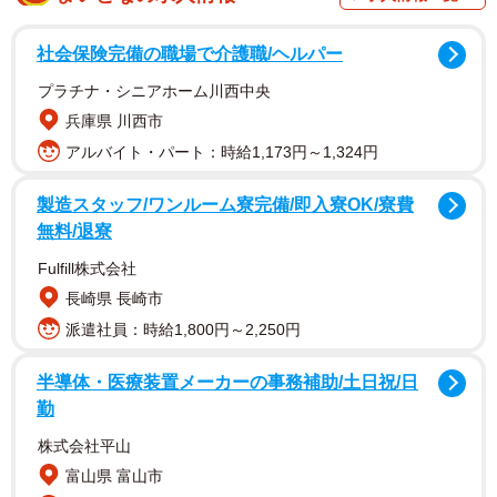
社会保険完備の職場で介護職/ヘルパー
プラチナ・シニアホーム川西中央
兵庫県 川西市
アルバイト・パート：時給1,173円～1,324円
製造スタッフ/ワンルーム寮完備/即入寮OK/寮費
無料/退寮
Fulfill株式会社
長崎県 長崎市
派遣社員：時給1,800円～2,250円
半導体・医療装置メーカーの事務補助/土日祝/日
勤
株式会社平山
2/19
富山県 富山市