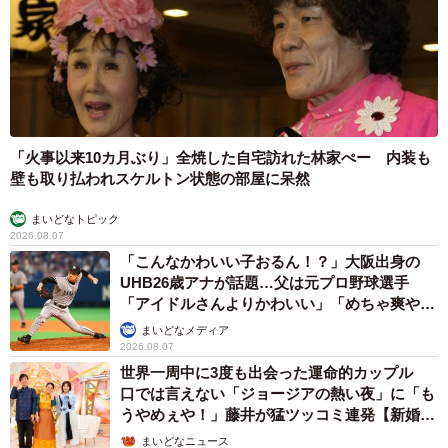
「火事以来10カ月ぶり」全焼した自宅訪れた林家ぺー 内装も
壁も取り払われスケルトン状態の部屋に呆然
まいどなトピック
2026.08.07
「こんなかわいい子おるん！？」大阪出身の
UHB26歳アナが話題…父は元プロ野球選手
「アイドルさんよりかわいい」「めちゃ爽や
か」
まいどなメディア
2026.08.07
世界一周中に3度も出会った運命的カップル
口では言えない「ジョージアの熱い夜」に「も
うやめぇや！」藤井が猛ツッコミ連発【新婚さ
ん】
まいどなニュース