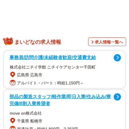
「うちにも来てほしい」
お間抜けな犬さんが「可愛い」という声がたくさん寄せら
れました。ポメリーくんは3歳、性格は甘えん坊で人が好
き。抱っこや撫でられるのが大好きで、いつも誰かにくっ
まいどなの求人情報
求人情報一覧へ
ついているといいます。ポストされたポメラニアンのポメ
リーさんにお話を伺いました。
事務員/訪問介護/未経験者歓迎/交通費支給
株式会社ニチイ学館 ニチイケアセンター千田町
広島県 広島市
アルバイト・パート：時給1,150円～
部品の製造スタッフ/軽作業/即日入寮/住み込み/寮
完備/8割入寮希望者
move on株式会社
千葉県 船橋市