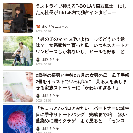
ラストライブ控えるT-BOLAN森友嵐士 にし
たん社長がTikTok内で独占インタビュー
まいどなニュース
2026.08.07
「男の子のママっぽいよね」ってどういう意
味？ 女系家族で育った母 いつもスカートと
4/7
ワンピースしか着ないし、ヒールも好き どの
へんが…
虚無な表情で無防備な姿のポメリーくん（提供：ポメラニアンのポメリ
山岡 もと子
ーさん）
2026.08.07
2歳半の長男と生後2カ月の次男の母 母子手帳
2冊をイラストでいっぱいに 見る人を楽しま
せる家族ストーリーに「かわいすぎる！」
山岡 もと子
2026.08.07
「ちょっとババロアみたい」パートナーの誕生
日に手作りトートバッグ 完成まで1年 淡い
藍染めに漂うクラゲ よく見ると…「センスす
ごい」
山岡 もと子