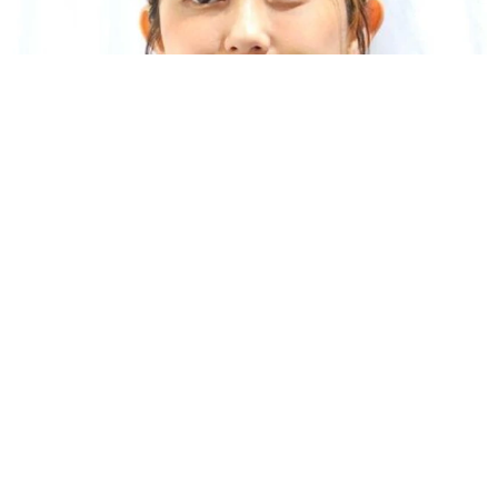
で、ぜひ温かく見守っていただけると嬉しいです！」と話
してくれました。
おもちゃで前が見えず動けないポメ
#ポメラニアン
#犬
のいる暮らし
pic.twitter.com/pzjGVB3aa2
「人生こそがバラエティー」 マレーシア移住を報告した菊地亜
— ポメラニアンのポメリー (@pome_pommery)
May 20,
美 子どもの教育考え「小学校へ入学するこのタイミングで挑
2026
戦」
まいどなトピック
2026.08.06
「明日ひま？」 知り合いから唐突なメッセー
ジ 用件次第で断ることもできる賢い返信文と
は？【漫画】
海川 まこと
2026.08.06
コガネムシを見つめる猫とパパ、偶然生まれた
神々しい構図が「宗教画のよう」と話題 「尊
い」「ていうかライオンキング」