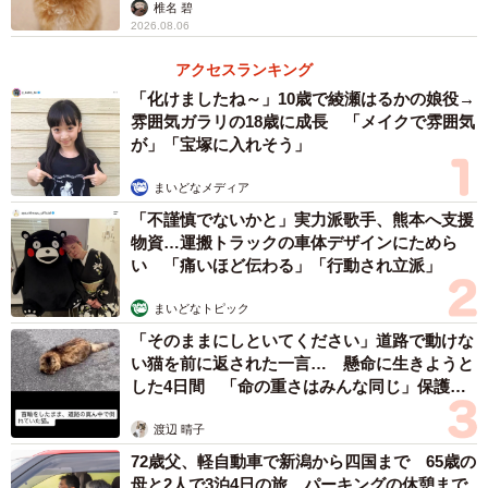
椎名 碧
2026.08.06
アクセスランキング
「化けましたね～」10歳で綾瀬はるかの娘役→
雰囲気ガラリの18歳に成長 「メイクで雰囲気
が」「宝塚に入れそう」
2/7
まいどなメディア
特にお気に入りのにんじんのおもちゃとポメリーくん（提供：ポメラニ
「不謹慎でないかと」実力派歌手、熊本へ支援
アンのポメリーさん）
物資…運搬トラックの車体デザインにためら
い 「痛いほど伝わる」「行動され立派」
――ポメリーくんはおもちゃで遊ぶのが好きなんですね。
まいどなトピック
「そのままにしといてください」道路で動けな
「おもちゃで遊ぶのが好きで、特ににんじんのおもちゃが
い猫を前に返された一言… 懸命に生きようと
大好きです。お迎えした時から家にあったので愛着がある
した4日間 「命の重さはみんな同じ」保護団
のか、投げて遊んだり、枕にして寝ていたりします」
体代表の訴え
渡辺 晴子
――顔におもちゃが引っかかった後、どのような様子でし
72歳父、軽自動車で新潟から四国まで 65歳の
母と2人で3泊4日の旅 パーキングの休憩まで