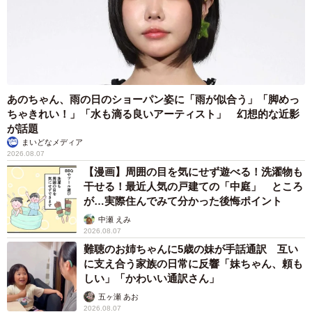
正面からのポメリーくん（提供：ポメラニアンのポメリーさん）
あのちゃん、雨の日のショーパン姿に「雨が似合う」「脚めっ
ちゃきれい！」「水も滴る良いアーティスト」 幻想的な近影
が話題
まいどなメディア
2026.08.07
【漫画】周囲の目を気にせず遊べる！洗濯物も
干せる！最近人気の戸建ての「中庭」 ところ
が…実際住んでみて分かった後悔ポイント
中瀬 えみ
2026.08.07
難聴のお姉ちゃんに5歳の妹が手話通訳 互い
に支え合う家族の日常に反響「妹ちゃん、頼も
しい」「かわいい通訳さん」
五ヶ瀬 あお
2026.08.07