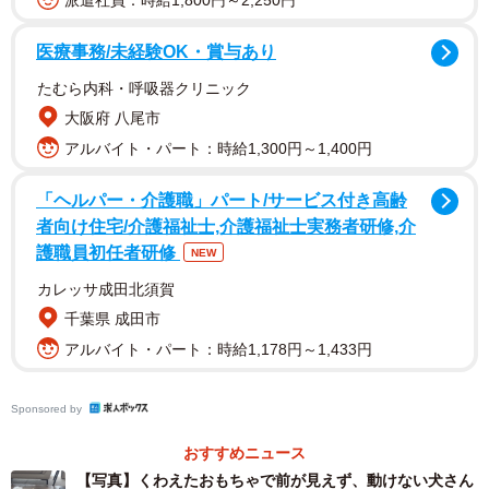
派遣社員：時給1,800円～2,250円
医療事務/未経験OK・賞与あり
たむら内科・呼吸器クリニック
大阪府 八尾市
アルバイト・パート：時給1,300円～1,400円
「ヘルパー・介護職」パート/サービス付き高齢
者向け住宅/介護福祉士,介護福祉士実務者研修,介
護職員初任者研修
NEW
カレッサ成田北須賀
千葉県 成田市
アルバイト・パート：時給1,178円～1,433円
1/7
おもちゃで前がみえず身動きが取れないポメリーくん（提供：ポメラニ
Sponsored by
アンのポメリーさん）
おすすめニュース
【写真】くわえたおもちゃで前が見えず、動けない犬さん