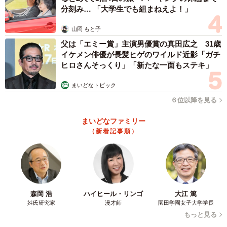
たか？
分刻み… 「大学生でも組まねえよ！」
「しばらくどうしようか悩んでいる様子で固まっていまし
山岡 もと子
た。その後、勇気を出して自ら一歩踏み出したときにおも
父は「エミー賞」主演男優賞の真田広之 31歳
イケメン俳優が長髪ヒゲのワイルド近影「ガチ
ちゃがズレて、その後は嬉しそうに遊んでいました」
ヒロさんそっくり」「新たな一面もステキ」
――ポメリーくんが可愛いと感じる時は、ほかにもありま
まいどなトピック
すか？
６位以降を見る
まいどなファミリー
「膝に乗ると何時間も座りっぱなしなところが可愛いなと
（新着記事順）
思います。自分からは絶対に下りようとしません。なので
太ももに肉球の跡がよくつきます」
森岡 浩
ハイヒール・リンゴ
大江 篤
姓氏研究家
漫才師
園田学園女子大学学長
もっと見る