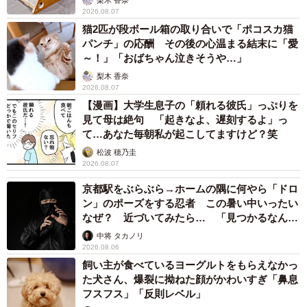
2026.08.07
いました」
猫2匹が段ボール箱の取り合いで「ポコスカ猫
パンチ」の応酬 その後の心温まる結末に「愛
～！」「おばちゃん泣きそうや…」
梨木 香奈
2026.08.07
【漫画】大学生息子の「頼れる彼氏」っぷりを
見て母は絶句 「起きなよ、遅刻するよ」っ
て…あなた毎朝私が起こしてますけど？笑
松波 穂乃圭
2026.08.07
京都駅をぶらぶら→ホームの隅に何やら「ドロ
ン」のポーズをする忍者 この暑い中いったい
なぜ？ 近づいてみたら… 「見つかるなんて
未熟」
中将 タカノリ
2026.08.06
飼い主が食べているヨーグルトをもらえなかっ
た犬さん、爆裂に拗ねた顔がかわいすぎ「鼻息
フスフス」「反則レベル」