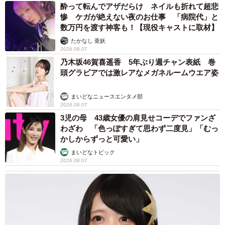
酔って転んでアザだらけ ネイルも折れて超悲
惨 ケガが絶えない夜のお仕事 「病院代」と
数万円を渡す神客も！【現役キャストに取材】
たかなし 亜妖
2026.08.07
乃木坂46賀喜遥香 5年ぶり週チャン表紙 巻
頭グラビアでは激レアなメガネルームウエア姿
まいどなニュースエンタメ部
2026.08.07
3児の母 43歳女優の肩見せコーデでファンざ
わざわ 「色っぽすぎて思わず二度見」「むっ
かしからずっと可愛い」
まいどなトピック
2026.08.07
3/7