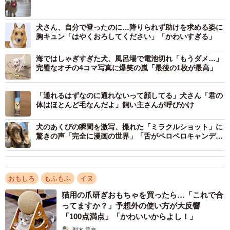
犬さん、自分で登ったのに…降りられず助けを求める姿に
胸キュン「はやくおろしてください」「かわいすぎる」
海ではしゃぎすぎた犬、風呂場で電池切れ「もうダメ…」
完璧なオチの4コマ写真に爆笑の嵐「最後の1枚が最高」
「通れるはずなのに通れないって顔してる」犬さん「君の
体はほとんど毛なんだよ」飼い主さんが呼びかけ
犬のあくびの瞬間を激写、撮れた「ミラクルショット」に
――どのような状況だったのでしょうか？
驚きの声「完全に漫画の世界」「舌がペロペロキャンデ
ィ」
「娘のおもちゃをくわえてみたところ、顔に引っかかって
前が見えなくなってしまったようです」
おもしろ
もふもふ
イヌ
猫用の爪研ぎおもちゃを買ったら…「これで合
――この状況を見たときは？
ってますか？」予想外の使い方が大反響
「100点満点」「かわいいからよし！」
「間抜けな姿に可愛いと思い、思わずカメラを向けてしま
梨木 香奈