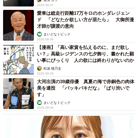
2026.08.07
愛車は総走行距離17万キロのホンダレジェン
ド 「どなたか欲しい方が居たら」 大御所漫
才師が譲渡の意向
まいどなトピック
2026.08.06
【漫画】「高い家賃を払えるのに、まだ欲し
い？」高級レジデンスの七夕飾り、書かれた願
い事にびっくり 人の欲には終わりがないのか
松波 穂乃圭
2026.08.06
大河出演の39歳俳優 真夏の海で赤銅色の肉体
7/7
美を連投 「バッキバキだな」「ばり渋いで
す」
綺麗な腕組で待ち構えるポメリーくん（提供：ポメラニアンのポメリー
さん）
まいどなトピック
2026.08.06
ポメラニアンのポメリーさんは、「たくさんの方にポメリ
ーを見ていただけて、とても嬉しいです。これからもクス
っと笑えるポメリーの可愛い姿をお届けしていきますの