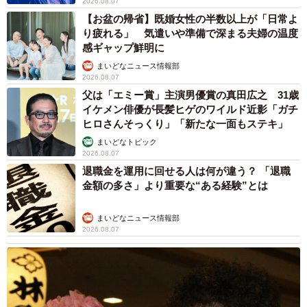
2026.08.07
【お盆の帰省】既婚女性の半数以上が「日常よ
り疲れる」 気遣いや準備で深まる夫婦の温度
感ギャップ鮮明に
まいどなニュース情報部
2026.08.07
父は「エミー賞」主演男優賞の真田広之 31歳
イケメン俳優が長髪ヒゲのワイルド近影「ガチ
ヒロさんそっくり」「新たな一面もステキ」
まいどなトピック
2026.08.07
退職金を運用に回せる人は何が違う？ 「退職
金額の多さ」より重要な“ある経験”とは
まいどなニュース情報部
2026.08.07
5/7
お手手をそろえてくつろぐポメリーくん（提供：ポメラニアンのポメリ
ーさん）