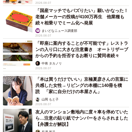
2026.08.07
「国産マッチでもバズりたい」願いかなった！
老舗メーカーの投稿が4100万再生 他業種も
続々相乗りでミーム化へ発展
6/7
まいどなニュース調査部
2026.08.07
お家のコーナーに待機するポメリーくん（提供：ポメラニアンのポメリ
ーさん）
「即座に案内することが不可能です」レストラ
ンの入り口に大きな注意書き オートリザーブ
からの予約を拒否するお断りに賛同者続々
中将 タカノリ
2026.08.07
「本は買うだけでいい」京極夏彦さんの言葉に
共感した女性→リビングの本棚に140冊を積
読 「家に自分だけの本屋さん」
山岡 もと子
2026.08.07
友人のマンション敷地内に度々車を停めていた
ら…注意の貼り紙でナンバーをさらされました
【弁護士が解説】
長澤 芳子