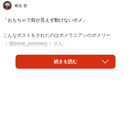
椎名 碧
「おもちゃで前が見えず動けないポメ」
こんなポストをされたのはポメラニアンのポメリー
（
@pome_pommery
）さん。
おもちゃをくわえてみたところ、前が見えなくなってしま
続きを読む
い、しばらく固まったまま動けなくなってしまったポメラ
ニアンのポメリーくんの様子が撮影されました。
どうしようか悩みながらもおもちゃを頭に乗せたまま固ま
るその姿に、思わず笑ってしまいますね。
「間抜けなのにかわいいのずるい😂」
「どうしようか悩んでる顔が想像できる」
「勇気を出して一歩踏み出すの好きすぎる」