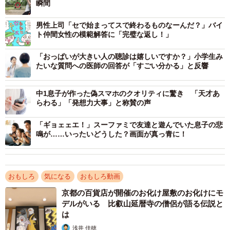
瞬間
男性上司「セで始まってスで終わるものなーんだ？」バイ
ト仲間女性の模範解答に「完璧な返し！」
「おっぱいが大きい人の聴診は嬉しいですか？」小学生み
たいな質問への医師の回答が「すごい分かる」と反響
3/7
何やら黒いものが飛来！（赤丸の部分） ※人生いちかパチかさんのX動
中1息子が作った偽スマホのクオリティに驚き 「天才あ
画より抜粋
らわる」「発想力大事」と称賛の声
「ギョェェエ！」スーファミで友達と遊んでいた息子の悲
すると、画面左方から、何やら黒い物体（画像の赤丸の部
鳴が……いったいどうした？画面が真っ青に！
分）が飛来してきました。それは一羽のカラス。
ベンチに降り立つと、ドリンクをクチバシでひょいと持ち
おもしろ
気になる
おもしろ動画
上げ（画像赤丸の部分）、そのまま飛び去ってしまいまし
京都の百貨店が開催のお化け屋敷のお化けにモ
た。
デルがいる 比叡山延暦寺の僧侶が語る伝説と
は
浅井 佳穂