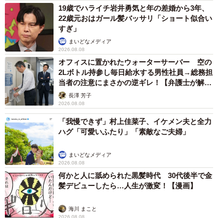
19歳でハライチ岩井勇気と年の差婚から3年、
――動画を撮っていた理由は？
22歳元おはガール髪バッサリ「ショート似合い
すぎ」
人生いちかパチかさん：YouTubeでVlog（Video Blog）風
まいどなメディア
のパチンコチャンネルを運営しており、動画のオープニン
2026.08.08
オフィスに置かれたウォーターサーバー 空の
グに使用する何気ない日常の１コマを撮影していました。
2Lボトル持参し毎日給水する男性社員→総務担
当者の注意にまさかの逆ギレ！【弁護士が解
――この時持っていたドリンクは？
説】
長澤 芳子
2026.08.08
人生いちかパチかさん：スターバックスの期間限定のメロ
「我慢できず」村上佳菜子、イケメン夫と全力
ンフラペチーノです。鳥がパンやおにぎり奪っていく話は
ハグ「可愛いふたり」「素敵なご夫婦」
聞いた事があるけれど、まさかフラペチーノを奪っていく
なんて…。流行り物に敏感なカラスだったんでしょうか
まいどなメディア
2026.08.08
ね…。
何かと人に舐められた黒髪時代 30代後半で金
髪デビューしたら…人生が激変！【漫画】
――この公園に、カラスはよくいるのでしょうか？
海川 まこと
2026.08.08