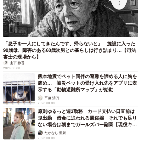
確かに、近年は生成AIが普及し、フェイク動画も多数発信
される時代になりました。このようなシチュエーションの
動画も、簡単に作成できてしまうものかもしれません。
しかし、もちろんこの動画に収められている内容は、リア
「息子を一人にしてきたんです、帰らないと」 施設に入った
ルに人生いちかパチかさんが体験した出来事とのことで
90歳母、障害のある60歳次男との暮らしは行き詰まり…【司法
す。
書士の現場から】
山下 静香
2026.08.08
映像整理してたら出てきた
pic.twitter.com/stpns4Rzlz
熊本地震でペット同伴の避難を諦める人に胸を
痛め… 被災ペットの受け入れ先をアプリに表
— 人生いちかパチか (@jinsei1or8)
April 29, 2026
示する「動物避難所マップ」が始動
人生いちかパチかさんに聞きました。
平藤 清刀
2026.08.08
原則ゆるっと週3勤務 カード支払い日直前は
――この動画を撮影されたのはいつのことですか？
鬼出勤 借金に追われる風俗嬢 それでも足り
ない場合は朝までガールズバー副業【現役キャ
ストに取材】
人生いちかパチかさん：2022年の6月です。
たかなし 亜妖
2026.08.08