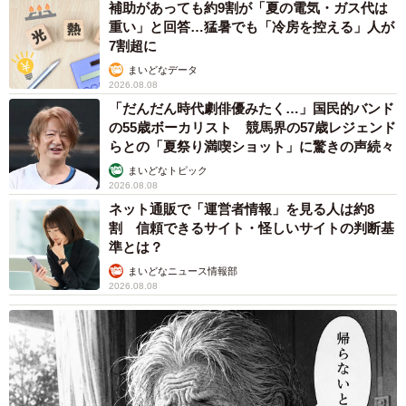
補助があっても約9割が「夏の電気・ガス代は
重い」と回答…猛暑でも「冷房を控える」人が
逃げられてしまいました。 ※人生いちかパチかさんのX動画より抜粋
7割超に
そんなカラスの置き引きの瞬間が収められた動画。以前に
まいどなデータ
2026.08.08
撮影されていた映像でしたが、久しぶりにPC内の映像を整
「だんだん時代劇俳優みたく…」国民的バンド
理していたところ発見しました。改めて投稿したところ大
の55歳ボーカリスト 競馬界の57歳レジェンド
らとの「夏祭り満喫ショット」に驚きの声続々
反響となり、リプ欄にもたくさんのコメントが寄せられて
まいどなトピック
います。
2026.08.08
ネット通販で「運営者情報」を見る人は約8
「狙ってたに違いない」
割 信頼できるサイト・怪しいサイトの判断基
「諦めないで追いかけてくのおもろい笑」
準とは？
「最後の哀愁漂う背中がww」
まいどなニュース情報部
2026.08.08
「これ、神動画ですよね」
また、「AIじゃない？」、「AIに間違われてもおかしくな
い」といった指摘も。