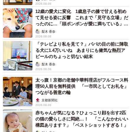
2026.08.08
12歳の愛犬に変化 1歳息子の膝で甘える初め
て見せる姿に反響 これまで「見守る立場」だ
ったのに…「頭ポンポンが愛に満ちている」
「尊…」
梨木 香奈
2026.08.08
「テレビより私を見て？」パパの目の前に陣取
る犬に1.4万いいね あまりにも健気な熱烈ア
4/7
ピールのちょっと切ない結末
梨木 香奈
ドリンクのボトルをひょいと持ち上げて――（赤丸の部分）。 ※人生い
2026.08.08
ちかパチかさんのX動画より抜粋
太っ腹！京都の老舗中華料理店がフルコース料
理50人前を無料提供 「一市民としてお礼を」
つながる善意の輪
京都新聞社
2026.08.08
赤ちゃんが気になる？ひょっこり顔を出す2匹
の猫の愛らしさに悶絶…！ 「こんなかわいい
構図あります？」「ベストショットすぎる！」