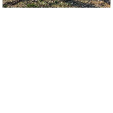
み合わせたチャンネルを運営しています。10万人登録目指
してのんびり続けているので暇な時にでも見てもらえたら
嬉しいです〜♪」（人生いちかパチかさん）
今回のカラスの置き引きの瞬間が撮影された動画も、同チ
ャンネル内で公開中。
ITエンジニアがAIとつくる家庭菜園 ローカルLLMのゆるふわ
AIたちとお話しながら開墾してみたら… 夢の「スマートな菜
園生活」実現なるか
動画では、メインのパチンコ打ちはもちろんのこと、先だ
井二 かける
っての公園での恨みから調理している肉を「カラスの肉」
2026.08.08
と言い張ったり、その肉料理を「カラスの肉って最高！」
プチバズしたママ友とのLINEスクショ うっ
かり電話番号を流出させちゃった！ 激怒する
などと言いながら食する場面もあるなど、人生いちかパチ
友人 慰謝料の相場はいくらですか【弁護士が
かさんの趣味と和やかな日常の風景が楽しめる内容となっ
解説】
長澤 芳子
ています。
2026.08.08
ボロボロで不細工なおじいちゃん猫に一目惚
れ エイズだし手がかかるけど…おうちで暮ら
すと「おじ猫」だって可愛くなったよ！
鶴野 浩己