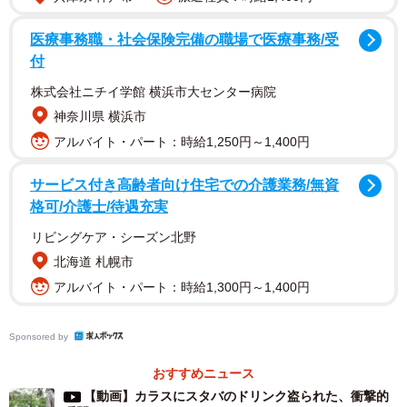
うとします。
医療事務職・社会保険完備の職場で医療事務/受
付
株式会社ニチイ学館 横浜市大センター病院
神奈川県 横浜市
アルバイト・パート：時給1,250円～1,400円
サービス付き高齢者向け住宅での介護業務/無資
格可/介護士/待遇充実
リビングケア・シーズン北野
2/7
北海道 札幌市
アルバイト・パート：時給1,300円～1,400円
童心にかえって遊具で遊びはじめます――。 ※人生いちかパチかさんの
X動画より抜粋
Sponsored by
おすすめニュース
【動画】カラスにスタバのドリンク盗られた、衝撃的