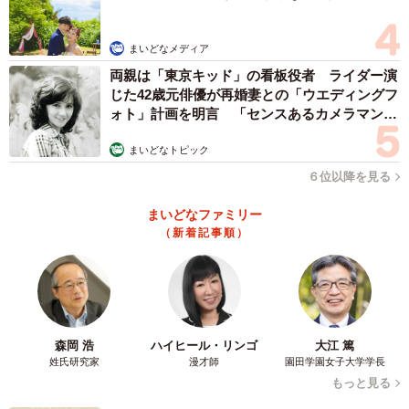
まいどなメディア
6/7
両親は「東京キッド」の看板役者 ライダー演
じた42歳元俳優が再婚妻との「ウエディングフ
追いかけますが…。 ※人生いちかパチかさんのX動画より抜粋
ォト」計画を明言 「センスあるカメラマン求
む」
とにかく追いかけましたが、カラスはいち早く逃げ切り、
まいどなトピック
呆然と立ち尽くした人生いちかパチかさん。
６位以降を見る
まいどなファミリー
（新着記事順）
森岡 浩
ハイヒール・リンゴ
大江 篤
姓氏研究家
漫才師
園田学園女子大学学長
もっと見る
7/7