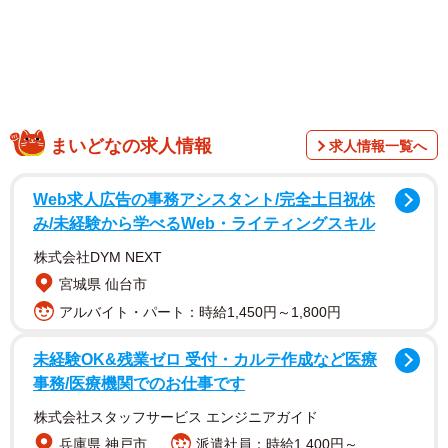
1/7
公園でドリンクをベンチに置く人生いちかパチかさん。 ※人生いちかパ
チかさんのX動画より抜粋
まいどなの求人情報
求人情報一覧へ
Web求人広告の事務アシスタント/完全土日祝休
み/未経験から学べるWeb・ライティングスキル
株式会社DYM NEXT
宮城県 仙台市
アルバイト・パート：時給1,450円～1,800円
未経験OK&残業ゼロ 受付・カルテ作成など医療
事務/医療機関でのお仕事です
ある日のこと。地域の公園にやって来た人生いちかパチか
株式会社スタッフサービス エンジニアガイド
さん。手に持っていたドリンクをベンチに置き、童心にか
兵庫県 神戸市
派遣社員：時給1,400円～
えって、ゾウの形をしたスプリング遊具にまたがって遊ぼ