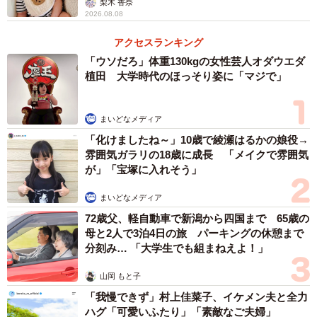
梨木 香奈
2026.08.08
5/7
アクセスランキング
「ウソだろ」体重130kgの女性芸人オダウエダ
飛び去ってしまいます（赤丸の部分）。 ※人生いちかパチかさんのX動
画より抜粋
植田 大学時代のほっそり姿に「マジで」
人生いちかパチかさんはこれに瞬時に反応。反対側を向い
まいどなメディア
ていたにもかかわらず、カラスの存在に気づけたのは「三
「化けましたね～」10歳で綾瀬はるかの娘役→
脚立ててインカメラで自分見ながら撮影してるの。目の前
雰囲気ガラリの18歳に成長 「メイクで雰囲気
の子供達が『あっ！？』ってしたのもあってこのザマよ」
が」「宝塚に入れそう」
（人生いちかパチかさんの投稿より引用）
まいどなメディア
72歳父、軽自動車で新潟から四国まで 65歳の
母と2人で3泊4日の旅 パーキングの休憩まで
分刻み… 「大学生でも組まねえよ！」
山岡 もと子
「我慢できず」村上佳菜子、イケメン夫と全力
ハグ「可愛いふたり」「素敵なご夫婦」