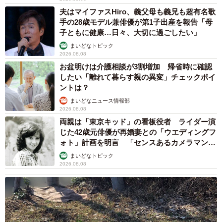
人生いちかパチかさん：カラスではありませんが、トンビ
夫はマイファスHiro、義父母も義兄も超有名歌
に注意という看板が公園内に設置されているそうです。し
手の28歳モデル兼俳優が第1子出産を報告「母
かし、このカラスも、人間との距離感を完全に計算しつく
子ともに健康…日々、大切に過ごしたい」
してササっと奪っていったので、余程の手練れなのは間違
まいどなトピック
2026.08.08
いないです！
お盆明けは介護相談が3割増加 帰省時に確認
したい「離れて暮らす親の異変」チェックポイ
――その他、カラスについて衝撃的な場面を見たことは？
ントは？
まいどなニュース情報部
人生いちかパチかさん：同じ公園で、カラスが巣立ったば
2026.08.08
かりのスズメの雛をくわえて飛んでいったのを見たことが
両親は「東京キッド」の看板役者 ライダー演
じた42歳元俳優が再婚妻との「ウエディングフ
あります。鳥が鳥をくわえる姿を見てびっくりしました。
ォト」計画を明言 「センスあるカメラマン求
都心部のゴミを漁るカラスと違って、田舎のカラスは狩り
む」
まいどなトピック
に積極的なのかも…？
2026.08.08
◇ ◇
「人口3万以下の小さな田舎町の日常と趣味のパチンコを組