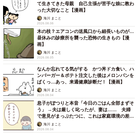
て生きてきた母親 自己主張が苦手な娘に教わ
った大切なこと【漫画】
海川 まこと
2026.08.06
木の枝？エアコンの送風口から細長いものが…
昼休みの診療所を襲った恐怖の生きもの【漫
画】
海川 まこと
2026.08.05
なんか忘れてる気がする かつ丼ドカ食い、ハ
ンバーガー＆ポテト注文した後はメロンパンを
ぱくっ…あっ、来週健康診断だ！【漫画】
海川 まこと
2026.08.04
息子がぽつりと本音「今日のごはん全部まずそ
う」 →夫は厳しく叱ったが、妻は…… 夫婦
で意見がまっぷたつに、これは家庭環境の差？
【漫画】
海川 まこと
2026.08.04
3/52