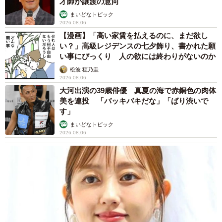
才師が譲渡の意向
まいどなトピック
2026.08.06
【漫画】「高い家賃を払えるのに、まだ欲し
い？」高級レジデンスの七夕飾り、書かれた願
い事にびっくり 人の欲には終わりがないのか
松波 穂乃圭
2026.08.06
大河出演の39歳俳優 真夏の海で赤銅色の肉体
美を連投 「バッキバキだな」「ばり渋いで
す」
まいどなトピック
2026.08.06
5/52
応援していくうちにたまっていく憎しみ ©Torimura/SQUARE ENIX
追い詰められる坂下ですが、ここで明かされるのは彼自身