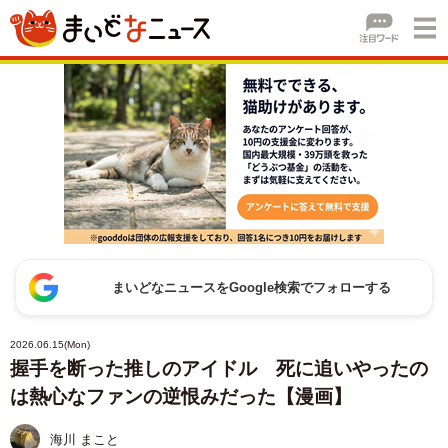
まいどなニュースをGoogle検索でフォローする
2026.06.15(Mon)
握手を断った推しのアイドル 死に追いやったの
は熱心なファンの逆恨みだった【漫画】
海川 まこと