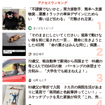
アクセスランキング
「不謹慎でないかと」実力派歌手、熊本へ支援
リリーのファンになったきっかけは手を握ってくれたことだった
©Torimura/SQUARE ENIX
物資…運搬トラックの車体デザインにためら
い 「痛いほど伝わる」「行動され立派」
ふと気付くと、坂下のスマホに「相川リリーさんが動画を
まいどなトピック
投稿しました」という通知が届きます。しかし、それは真
「そのままにしといてください」道路で動けな
っ黒な画面がずっと流れるだけの動画でした。坂下は「事
い猫を前に返された一言… 懸命に生きようと
務所のミスだ」と考え、「炎上しろ。ファンを舐めてるか
した4日間 「命の重さはみんな同じ」保護団
体代表の訴え
らこうなるんだ」と腹いせ半分に動画を拡散してしまいま
渡辺 晴子
す。
72歳父、軽自動車で新潟から四国まで 65歳の
母と2人で3泊4日の旅 パーキングの休憩まで
分刻み… 「大学生でも組まねえよ！」
山岡 もと子
83歳父が骨折で入院 ３カ月の病院生活があま
りに退屈で「画用紙と色鉛筆持ってこい！」→
スケッチブックを見た家族が仰天「これ、売れ
ますよ…」