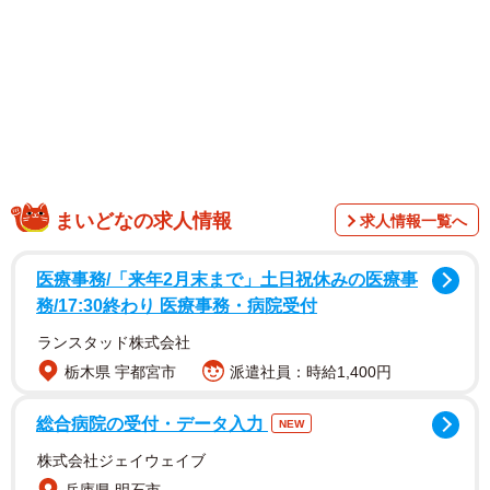
1/52
推していたアイドルの死から始まる物語 ©Torimura/SQUARE ENIX
まいどなの求人情報
求人情報一覧へ
物語は、アイドル・相川リリーがライブ会場で「言霊って
医療事務/「来年2月末まで」土日祝休みの医療事
知ってる？人の言葉には力があるの。みんなの応援の力で
務/17:30終わり 医療事務・病院受付
私たちここまでこれたよ！」とファンへ感謝を語る場面か
ら始まります。しかし次の瞬間、リリーの死を伝えるニュ
ランスタッド株式会社
ースを涙ながらに見つめる男性・坂下の姿が映し出されま
栃木県 宇都宮市
派遣社員：時給1,400円
す。報道では、リリーがSNSで誹謗中傷を受けていたこと
総合病院の受付・データ入力
NEW
が明かされていました。
株式会社ジェイウェイブ