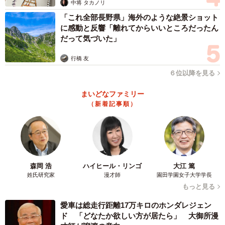
中将 タカノリ
「これ全部長野県」海外のような絶景ショット
に感動と反響「離れてからいいところだったん
だって気づいた」
行橋 友
６位以降を見る
4/52
まいどなファミリー
SNS上に投げつけられる負の感情 ©Torimura/SQUARE ENIX
（新着記事順）
翌日、動画は10万件以上拡散され、「14秒のあたりで出て
くる顔が怖すぎる」「本物じゃん」と不穏なコメントが相
次ぎます。半信半疑で動画を再生した坂下の前には、おぞ
森岡 浩
ハイヒール・リンゴ
大江 篤
ましい異形の存在が現れ、友人や街ゆく人々までもが異形
姓氏研究家
漫才師
園田学園女子大学学長
の姿となって「お前か？」と迫ってくるのでした。
もっと見る
愛車は総走行距離17万キロのホンダレジェン
ド 「どなたか欲しい方が居たら」 大御所漫