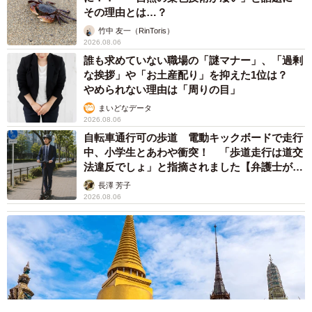
その理由とは…？
竹中 友一（RinToris）
2026.08.06
誰も求めていない職場の「謎マナー」、「過剰
な挨拶」や「お土産配り」を抑えた1位は？
やめられない理由は「周りの目」
まいどなデータ
2026.08.06
自転車通行可の歩道 電動キックボードで走行
中、小学生とあわや衝突！ 「歩道走行は道交
法違反でしょ」と指摘されました【弁護士が解
説】
長澤 芳子
2026.08.06
7/52
これでずっと手を握ってくれる ©Torimura/SQUARE ENIX
読者からは「すごく考えさせられました」や「良い話系か
と思ったらホラーだった…」など徐々に怖さを増す構成に
驚かされた声が多く寄せられています。そんな同作につい