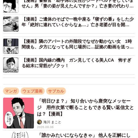
【漫画】警察官「助手席の女性がシートベルトをしていま
せん」男「妻の姿が見えたんですか？」亡き妻の代わりに
座っていた女性…背筋が凍った深夜の検問
【漫画】ご遺体のそばで一晩中座る『寝ずの番』をした少
年「絶対に連れていくからなぁ…」亡き老婆が目を開
き……背筋凍る展開に
【漫画】隣のアパートの外階段でなぜか動かない女 1時
間後も、夕方になっても同じ場所に…証拠の動画を送った
直後「カン……カン……」と足音が迫る
【漫画】国内線の機内 ガン見してくる美人CA 怖すぎ
る結末に背筋がゾクッ！
2/52
呼び込みが上手くいかないチノ ©Torimura/SQUARE ENIX
マンガ
ウェブ漫画
サブカル
坂下はリリーを追って上京したほどの熱心なファン。喪失
「明日ひま？」 知り合いから唐突なメッセー
感を抱えながらアルバイト生活を送る中、「夢ノ世」と書
ジ 用件次第で断ることもできる賢い返信文と
かれた看板を持つ女性・チノと出会います。チノは“願いを
は？【漫画】
叶える店”へ坂下を誘い、坂下は「あの頃みたいにリリーに
海川 まこと
手を握ってほしい」と涙ながらに願いを口にするのでし
2026.08.06
「誰かみたいにならなきゃ」 他人を正解にし
た。