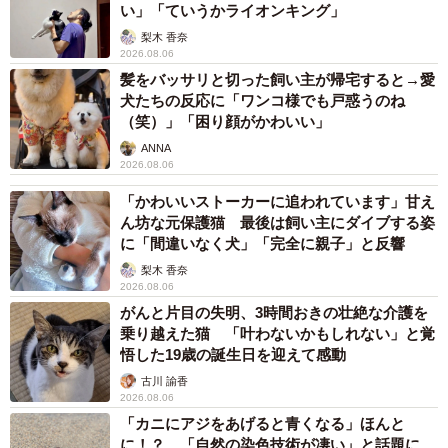
い」「ていうかライオンキング」
梨木 香奈
2026.08.06
髪をバッサリと切った飼い主が帰宅すると→愛
6/52
犬たちの反応に「ワンコ様でも戸惑うのね
（笑）」「困り顔がかわいい」
異形の何かに追われる坂下 ©Torimura/SQUARE ENIX
ANNA
2026.08.06
やがて再び「夢ノ世」にたどり着いた坂下へ、チノは明る
「かわいいストーカーに追われています」甘え
く「その子はリリーさんの怨霊じゃない。あなたが作った
ん坊な元保護猫 最後は飼い主にダイブする姿
言霊です」と言い放ちます。そして坂下の真後ろに迫った
に「間違いなく犬」「完全に親子」と反響
異形の言霊は坂下を自宅に連れ戻し、彼が願ったとおりに
梨木 香奈
2026.08.06
手を握り続けるのでした。
がんと片目の失明、3時間おきの壮絶な介護を
乗り越えた猫 「叶わないかもしれない」と覚
悟した19歳の誕生日を迎えて感動
古川 諭香
2026.08.06
「カニにアジをあげると青くなる」ほんと
に！？ 「自然の染色技術が凄い」と話題に