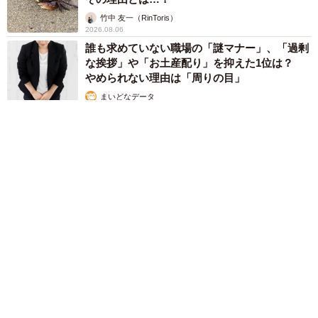
竹中 友一（RinToris）
2026.08.06
誰も求めていない職場の「謎マナー」、「過剰
な挨拶」や「お土産配り」を抑えた1位は？
やめられない理由は「周りの目」
まいどなデータ
2026.08.06
自転車通行可の歩道 電動キックボードで走行中、小学生とあ
わや衝突！ 「歩道走行は道交法違反でしょ」と指摘されまし