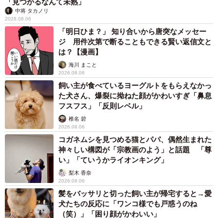
「見つかるなんて未熟」
中将 タカノリ
2026.08.06
「明日ひま？」 知り合いから唐突なメッセー
ジ 用件次第で断ることもできる賢い返信文と
は？【漫画】
海川 まこと
2026.08.06
飼い主が食べているヨーグルトをもらえなかっ
た犬さん、爆裂に拗ねた顔がかわいすぎ「鼻息
フスフス」「反則レベル」
椎名 碧
2026.08.06
コガネムシを見つめる猫とパパ、偶然生まれた
神々しい構図が「宗教画のよう」と話題 「尊
い」「ていうかライオンキング」
梨木 香奈
2026.08.06
髪をバッサリと切った飼い主が帰宅すると→愛
犬たちの反応に「ワンコ様でも戸惑うのね
（笑）」「困り顔がかわいい」