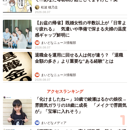
松波 穂乃圭
3/5
2026.08.07
東海道・山陽新幹線700系 B編成の車内。肘掛けの幅は同じく50ミリほど
【お盆の帰省】既婚女性の半数以上が「日常よ
り疲れる」 気遣いや準備で深まる夫婦の温度
感ギャップ鮮明に
ちなみに１列５人掛けの普通車指定席。３人並びの座席
まいどなニュース情報部
で、いちばん肘掛けの扱いに悩んでしまいそうな中央の座
2026.08.07
席の幅は、２０～３０ミリほど大きくなって４６０ミリに
退職金を運用に回せる人は何が違う？ 「退職
なっています。
金額の多さ」より重要な“ある経験”とは
「真ん中にはさまれる場所なので、広めになっていま
まいどなニュース情報部
2026.08.07
す。数字だけ見るとほかの座席との差は小さいように思わ
れるかも知れませんが、座ってみると意外にゆとりを感じ
アクセスランキング
「化けましたね～」10歳で綾瀬はるかの娘役→
ていただけます」
雰囲気ガラリの18歳に成長 「メイクで雰囲気
が」「宝塚に入れそう」
まいどなメディア