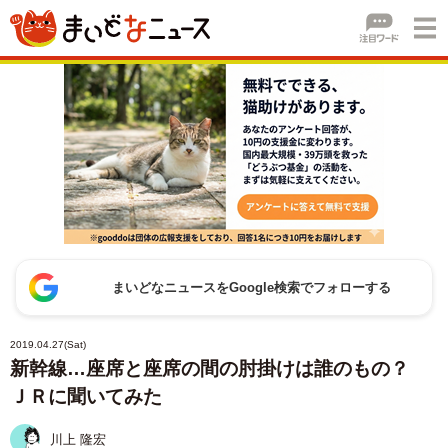
まいどなニュースをGoogle検索でフォローする
2019.04.27(Sat)
新幹線…座席と座席の間の肘掛けは誰のもの？
ＪＲに聞いてみた
川上 隆宏