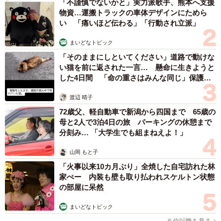
「不謹慎でないかと」実力派歌手、熊本へ支援
物資…運搬トラックの車体デザインにためら
い 「痛いほど伝わる」「行動され立派」
まいどなトピック
「そのままにしといてください」道路で動けな
い猫を前に返された一言… 懸命に生きようと
した4日間 「命の重さはみんな同じ」保護団
体代表の訴え
渡辺 晴子
72歳父、軽自動車で新潟から四国まで 65歳の
母と2人で3泊4日の旅 パーキングの休憩まで
分刻み… 「大学生でも組まねえよ！」
山岡 もと子
「火事以来10カ月ぶり」全焼した自宅訪れた林
家ぺー 内装も壁も取り払われスケルトン状態
の部屋に呆然
まいどなトピック