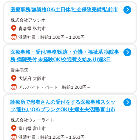
医療事務/無資格OK/土日休/社会保険完備/弘前市
株式会社アソシオ
青森県 弘前市
派遣社員：時給1,100円～1,200円
医療事務・受付/事務/医療・介護・福祉系 病院事
2/5
務·病院受付 未経験OK/交通費支給あり/週3日
新幹線・特急列車 指定席の座席幅と肘掛け幅
貴生病院
大阪府 大阪市
気になっているのは、東海道・山陽新幹線のぞみ・ひか
アルバイト・パート：時給1,200円～
り普通車指定席の座席のこと。最新型Ｎ７００Ａなどの肘
掛け幅は…約５０ミリ。２人分の腕をおける幅ではなさそ
診療所で患者さんの受付をする医療事務スタッ
フ/週払いOK/ブランクOK/主婦主夫活躍/富山市
うですし、どうすればよいのですかね…。
株式会社ウォーライト
「特にどちらの座席のものなどということはありません
富山県 富山市
ので、ゆずりあって使っていただけたらと思います」と回
派遣社員：時給1,250円～1,563円