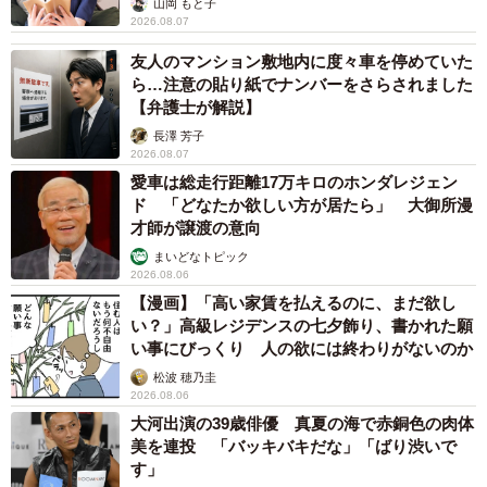
山岡 もと子
2026.08.07
友人のマンション敷地内に度々車を停めていた
ら…注意の貼り紙でナンバーをさらされました
【弁護士が解説】
長澤 芳子
2026.08.07
愛車は総走行距離17万キロのホンダレジェン
ド 「どなたか欲しい方が居たら」 大御所漫
才師が譲渡の意向
まいどなトピック
2026.08.06
【漫画】「高い家賃を払えるのに、まだ欲し
い？」高級レジデンスの七夕飾り、書かれた願
い事にびっくり 人の欲には終わりがないのか
松波 穂乃圭
2026.08.06
大河出演の39歳俳優 真夏の海で赤銅色の肉体
美を連投 「バッキバキだな」「ばり渋いで
す」