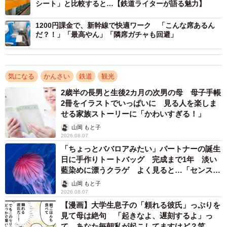
シート」と比較すると…【鉄道ライターが語る魅力】
…というわけで、みなさん。ゆずりあって使いましょう
1200円課金で、新幹線で快適ワーク 「こんな席あるん
だ？！」「最高やん」「隣席ガチャも回避」
ね。
◇ ◇
気になる
かんさい
鉄道
観光
2歳半の長男と生後2カ月の次男の母 母子手帳
2冊をイラストでいっぱいに 見る人を楽しま
せる家族ストーリーに「かわいすぎる！」
山岡 もと子
2026.08.07
「ちょっとババロアみたい」パートナーの誕生
日に手作りトートバッグ 完成まで1年 淡い
藍染めに漂うクラゲ よく見ると…「センスす
ごい」
山岡 もと子
2026.08.07
【漫画】大学生息子の「頼れる彼氏」っぷりを
見て母は絶句 「起きなよ、遅刻するよ」っ
て…あなた毎朝私が起こしてますけど？笑