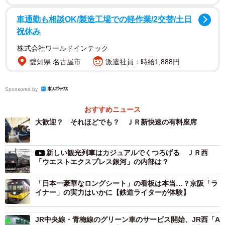
答したのは、ＪＲ西日本の広報担当者。
車通勤も相談OK/製造工場での軽作業/2交替/土日
祝休み
…そうですよね。なんとなくそんな回答が返ってくると
は思っていました。…でも、みんなが知らないだけで、車
株式会社ワールドインテック
両を設計しているときには「こう使ってほしい！」と考え
愛知県 名古屋市
派遣社員：時給1,888円
ていたかもしれないじゃないですか。誰かがあの肘掛けの
かたちをデザインしたのですから！ もう少し調べてもら
Sponsored by
えませんか！？
おすすめニュース
大歓迎？ それほどでも？ ＪＲ新快速の有料座席
そして数日後、帰ってきた返事。
新しい観光列車はカジュアルでくつろげる ＪＲ西
「車両の設計部門にも確認しましたが、特段、どの座席
「ウエストエクスプレス銀河」の内部は？
が左右どちらを使うべき、という思想はないとのことでし
た。ですので、それぞれゆずりあって使っていただきたく
「日本一豪華なロングシート」の看板は本当…？京阪「ラ
イナー」の実力はいかに【鉄道ライターが体験】
思います」
JR中央線・青梅線のグリーン車のサービス開始、JR西「A
うぬぬーっ、やはりそうだったか！