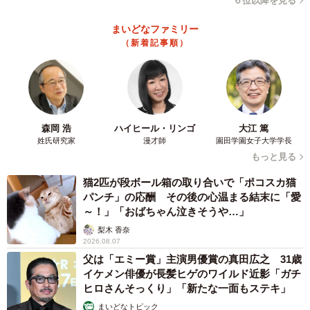
６位以降を見る
まいどなファミリー
（新着記事順）
森岡 浩
ハイヒール・リンゴ
大江 篤
姓氏研究家
漫才師
園田学園女子大学学長
もっと見る
猫2匹が段ボール箱の取り合いで「ポコスカ猫
パンチ」の応酬 その後の心温まる結末に「愛
～！」「おばちゃん泣きそうや…」
梨木 香奈
2026.08.07
父は「エミー賞」主演男優賞の真田広之 31歳
イケメン俳優が長髪ヒゲのワイルド近影「ガチ
ヒロさんそっくり」「新たな一面もステキ」
まいどなトピック