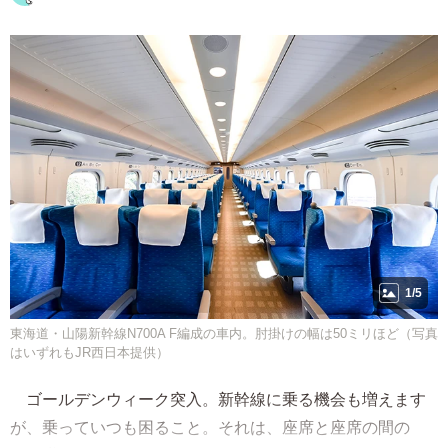
1/5
東海道・山陽新幹線N700A F編成の車内。肘掛けの幅は50ミリほど（写真
はいずれもJR西日本提供）
ゴールデンウィーク突入。新幹線に乗る機会も増えます
が、乗っていつも困ること。それは、座席と座席の間の