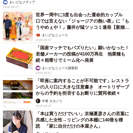
まいどなメディア
2026.08.07
世界一周中に3度も出会った運命的カップル
口では言えない「ジョージアの熱い夜」に「も
うやめぇや！」藤井が猛ツッコミ連発【新婚さ
ん】
まいどなニュース
2026.08.07
「国産マッチでもバズりたい」願いかなった！
老舗メーカーの投稿が4100万再生 他業種も
続々相乗りでミーム化へ発展
まいどなニュース調査部
2026.08.07
「即座に案内することが不可能です」レストラ
ンの入り口に大きな注意書き オートリザーブ
からの予約を拒否するお断りに賛同者続々
中将 タカノリ
2026.08.07
「本は買うだけでいい」京極夏彦さんの言葉に
共感した女性→リビングの本棚に140冊を積
読 「家に自分だけの本屋さん」