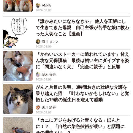
ANNA
2026.08.06
「誰かみたいにならなきゃ」 他人を正解にし
て生きてきた母親 自己主張が苦手な娘に教わ
った大切なこと【漫画】
海川 まこと
2026.08.06
「かわいいストーカーに追われています」甘え
ん坊な元保護猫 最後は飼い主にダイブする姿
に「間違いなく犬」「完全に親子」と反響
梨木 香奈
2026.08.06
がんと片目の失明、3時間おきの壮絶な介護を
乗り越えた猫 「叶わないかもしれない」と覚
悟した19歳の誕生日を迎えて感動
古川 諭香
2026.08.06
「カニにアジをあげると青くなる」ほんと
に！？ 「自然の染色技術が凄い」と話題に
その理由とは…？