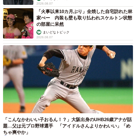
2026.08.07
「火事以来10カ月ぶり」全焼した自宅訪れた林
家ぺー 内装も壁も取り払われスケルトン状態
の部屋に呆然
まいどなトピック
2026.08.07
「こんなかわいい子おるん！？」大阪出身のUHB26歳アナが話
題…父は元プロ野球選手 「アイドルさんよりかわいい」「め
ちゃ爽やか」