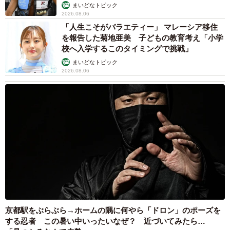
まいどなトピック
2026.08.06
「人生こそがバラエティー」 マレーシア移住
を報告した菊地亜美 子どもの教育考え「小学
校へ入学するこのタイミングで挑戦」
まいどなトピック
2026.08.06
京都駅をぶらぶら→ホームの隅に何やら「ドロン」のポーズを
する忍者 この暑い中いったいなぜ？ 近づいてみたら…