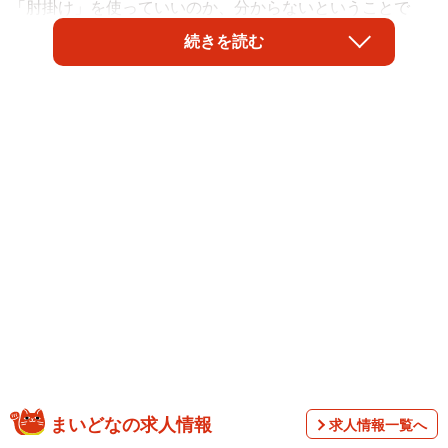
「肘掛け」を使っていいのか、分からないということで
す。隣の人に使われると、少しイラッとしてしまうし、だ
続きを読む
からといって自分が使うほどの豪胆さもない。この境界の
細い棒をめぐって、ささくれだった気持ちになってしま
う、自分の心の小ささがもっと嫌になります。肘掛けはい
ったいどちらの座席の人が使うものなのか、ＪＲ西日本に
聞いてみると…。
まいどなの求人情報
求人情報一覧へ