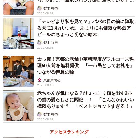
ったのに…「頭ポンポンが愛に満ちている」
「尊…」
梨木 香奈
ーー水入れを忘れてしまったことに気づいたのは、琥珀く
2026.08.08
んの様子を見て？
「テレビより私を見て？」パパの目の前に陣取
る犬に1.4万いいね あまりにも健気な熱烈ア
ピールのちょっと切ない結末
「琥珀を見て気づきました」
梨木 香奈
2026.08.08
ーーお水を待っている間、琥珀くんは？
太っ腹！京都の老舗中華料理店がフルコース料
理50人前を無料提供 「一市民としてお礼を」
「ヌシ（私）を物言いたげな目で見つめていました笑」
つながる善意の輪
京都新聞社
ーー琥珀くんのこの姿についてご感想は？
2026.08.08
赤ちゃんが気になる？ひょっこり顔を出す2匹
「『嘘でしょかわいい😂』と思いました」
の猫の愛らしさに悶絶…！ 「こんなかわいい
構図あります？」「ベストショットすぎる！」
ーー琥珀くんは普段、どんなワンちゃんですか？
梨木 香奈
2026.08.08
「ツンデレかまちょの食いしん坊です。たまには凛々しい
アクセスランキング