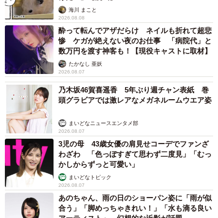
海川 まこと
2026.08.08
酔って転んでアザだらけ ネイルも折れて超悲
惨 ケガが絶えない夜のお仕事 「病院代」と
数万円を渡す神客も！【現役キャストに取材】
たかなし 亜妖
2026.08.07
乃木坂46賀喜遥香 5年ぶり週チャン表紙 巻
頭グラビアでは激レアなメガネルームウエア姿
まいどなニュースエンタメ部
2026.08.07
3児の母 43歳女優の肩見せコーデでファンざ
わざわ 「色っぽすぎて思わず二度見」「むっ
かしからずっと可愛い」
まいどなトピック
2026.08.07
あのちゃん、雨の日のショーパン姿に「雨が似
合う」「脚めっちゃきれい！」「水も滴る良い