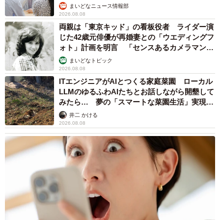
まいどなニュース情報部
2026.08.08
両親は「東京キッド」の看板役者 ライダー演
じた42歳元俳優が再婚妻との「ウエディングフ
ォト」計画を明言 「センスあるカメラマン求
む」
まいどなトピック
2026.08.08
ITエンジニアがAIとつくる家庭菜園 ローカル
LLMのゆるふわAIたちとお話しながら開墾して
みたら… 夢の「スマートな菜園生活」実現な
るか
井二 かける
2026.08.08