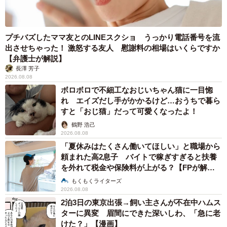
プチバズしたママ友とのLINEスクショ うっかり電話番号を流
出させちゃった！ 激怒する友人 慰謝料の相場はいくらですか
【弁護士が解説】
長澤 芳子
2026.08.08
ボロボロで不細工なおじいちゃん猫に一目惚
れ エイズだし手がかかるけど…おうちで暮ら
すと「おじ猫」だって可愛くなったよ！
鶴野 浩己
2026.08.08
「夏休みはたくさん働いてほしい」と職場から
頼まれた高2息子 バイトで稼ぎすぎると扶養
を外れて税金や保険料が上がる？【FPが解
説】
もくもくライターズ
2026.08.08
2泊3日の東京出張→飼い主さんが不在中ハムス
ターに異変 眉間にできた深いしわ、「急に老
けた？」【漫画】