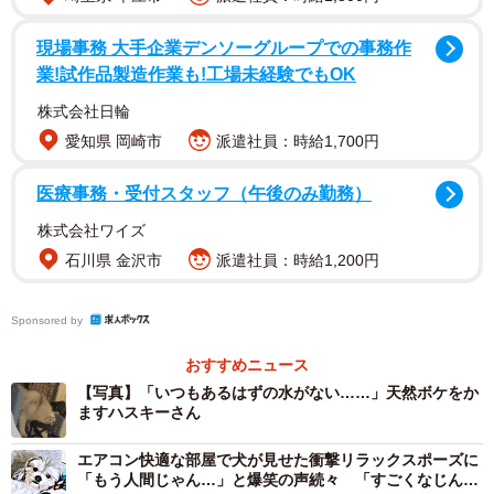
現場事務 大手企業デンソーグループでの事務作
業!試作品製造作業も!工場未経験でもOK
株式会社日輪
愛知県 岡崎市
派遣社員：時給1,700円
医療事務・受付スタッフ（午後のみ勤務）
株式会社ワイズ
石川県 金沢市
派遣社員：時給1,200円
Sponsored by
おすすめニュース
【写真】「いつもあるはずの水がない……」天然ボケをか
ますハスキーさん
エアコン快適な部屋で犬が見せた衝撃リラックスポーズに
「もう人間じゃん…」と爆笑の声続々 「すごくなじんで