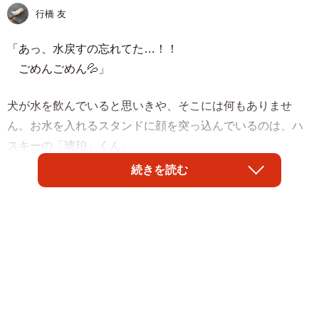
行橋 友
「あっ、水戻すの忘れてた…！！
ごめんごめん💦」
犬が水を飲んでいると思いきや、そこには何もありませ
ん。お水を入れるスタンドに顔を突っ込んでいるのは、ハ
スキーの「琥珀」くん。
続きを読む
本来ならばスタンドにはお水が入ったボウルがあるはずで
すが、飼い主の「コハクヌシ」（
@nikoniko_days
）さん
がお水のセットを失念していたそうです。あるはずのない
お水のありかを必死で探す琥珀くんの姿は、多くの人の笑
顔を誘ったようです。
「無言の訴え🤣🐶」