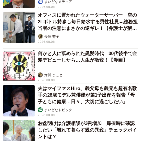
まいどなメディア
2026.08.08
オフィスに置かれたウォーターサーバー 空の
2Lボトル持参し毎日給水する男性社員→総務担
当者の注意にまさかの逆ギレ！【弁護士が解
説】
長澤 芳子
2026.08.08
何かと人に舐められた黒髪時代 30代後半で金
髪デビューしたら…人生が激変！【漫画】
海川 まこと
2026.08.08
夫はマイファスHiro、義父母も義兄も超有名歌
手の28歳モデル兼俳優が第1子出産を報告「母
子ともに健康…日々、大切に過ごしたい」
まいどなトピック
2026.08.08
お盆明けは介護相談が3割増加 帰省時に確認
したい「離れて暮らす親の異変」チェックポイ
ントは？