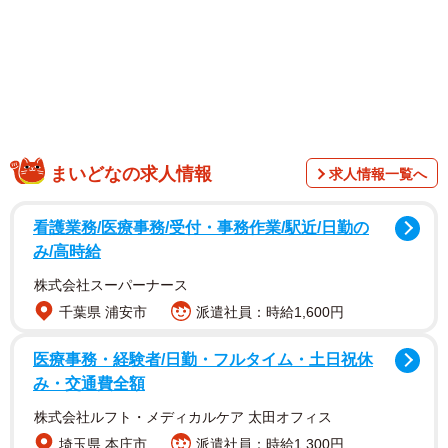
「水がないもっと奥にあるのかな？ってやってるの？」
「これはもしや水入れてないことへの当てつけ！？ｗ」
「とりあえず顔突っ込む所にハスキー味を感じる❤️」
凛々しい見た目と大きな体に反して少し抜けているところ
があり、そのギャップも人気のハスキー。今回の琥珀くん
の姿からもハスキー特有の自由奔放な一面が垣間見え、多
まいどなの求人情報
求人情報一覧へ
くの人から反響がありました。
看護業務/医療事務/受付・事務作業/駅近/日勤の
このシュールな光景が生まれたのは？ また、この後の琥
み/高時給
珀くんのリアクションについて、コハクヌシさんにお話を
株式会社スーパーナース
伺いました。
千葉県 浦安市
派遣社員：時給1,600円
医療事務・経験者/日勤・フルタイム・土日祝休
み・交通費全額
株式会社ルフト・メディカルケア 太田オフィス
埼玉県 本庄市
派遣社員：時給1,300円