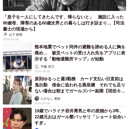
「息子を一人にしてきたんです、帰らないと」 施設に入った
90歳母、障害のある60歳次男との暮らしは行き詰まり…【司法
書士の現場から】
山下 静香
2026.08.08
熊本地震でペット同伴の避難を諦める人に胸を
痛め… 被災ペットの受け入れ先をアプリに表
示する「動物避難所マップ」が始動
平藤 清刀
2026.08.08
原則ゆるっと週3勤務 カード支払い日直前は
鬼出勤 借金に追われる風俗嬢 それでも足り
ない場合は朝までガールズバー副業【現役キャ
ストに取材】
たかなし 亜妖
2026.08.08
19歳でハライチ岩井勇気と年の差婚から3年、
22歳元おはガール髪バッサリ「ショート似合い
すぎ」