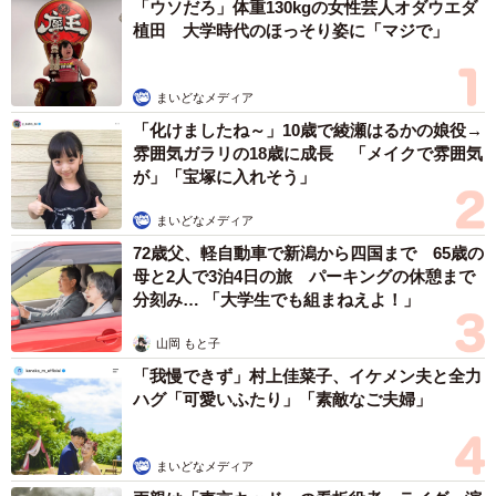
顔もします」
「ウソだろ」体重130kgの女性芸人オダウエダ
植田 大学時代のほっそり姿に「マジで」
まいどなメディア
「化けましたね～」10歳で綾瀬はるかの娘役→
雰囲気ガラリの18歳に成長 「メイクで雰囲気
が」「宝塚に入れそう」
まいどなメディア
72歳父、軽自動車で新潟から四国まで 65歳の
母と2人で3泊4日の旅 パーキングの休憩まで
分刻み… 「大学生でも組まねえよ！」
山岡 もと子
「我慢できず」村上佳菜子、イケメン夫と全力
ハグ「可愛いふたり」「素敵なご夫婦」
まいどなメディア