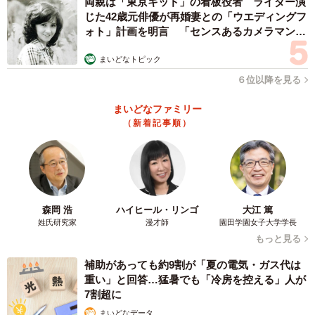
両親は「東京キッド」の看板役者 ライダー演
じた42歳元俳優が再婚妻との「ウエディングフ
ォト」計画を明言 「センスあるカメラマン求
む」
まいどなトピック
６位以降を見る
まいどなファミリー
（新着記事順）
森岡 浩
ハイヒール・リンゴ
大江 篤
姓氏研究家
漫才師
園田学園女子大学学長
2/3
もっと見る
いつもは凛々しい琥珀くん（提供：コハクヌシさん）
補助があっても約9割が「夏の電気・ガス代は
重い」と回答…猛暑でも「冷房を控える」人が
お水がない状況でも怒るどころか物言いたげな瞳でじっと
7割超に
見つめるだけというのが、琥珀くんのツンデレぶりをよく
まいどなデータ