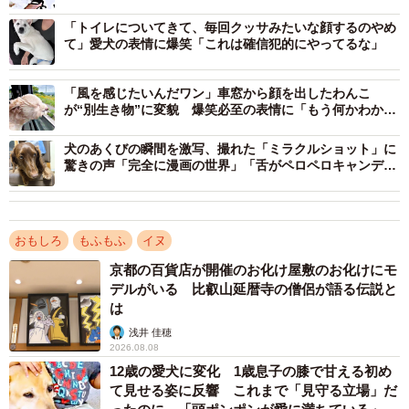
る」「寝方が人間そのもの」
「トイレについてきて、毎回クッサみたいな顔するのやめ
て」愛犬の表情に爆笑「これは確信犯的にやってるな」
「風を感じたいんだワン」車窓から顔を出したわんこ
が“別生き物”に変貌 爆笑必至の表情に「もう何かわから
ない」「カワウソ？」
犬のあくびの瞬間を激写、撮れた「ミラクルショット」に
驚きの声「完全に漫画の世界」「舌がペロペロキャンデ
ィ」
1/3
おもしろ
もふもふ
イヌ
普段はお水があるはずなのに…（提供：コハクヌシさん）
京都の百貨店が開催のお化け屋敷のお化けにモ
デルがいる 比叡山延暦寺の僧侶が語る伝説と
ーーこの時の状況は？
は
浅井 佳穂
「ご飯の後、周辺が汚れていたので台ごと洗って戻した時
2026.08.08
に、うっかり水入れをセットするのを忘れてしまいまし
12歳の愛犬に変化 1歳息子の膝で甘える初め
て見せる姿に反響 これまで「見守る立場」だ
た」