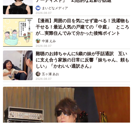
アーティスト」 幻想的な近影が話題
まいどなメディア
2026.08.07
【漫画】周囲の目を気にせず遊べる！洗濯物も
干せる！最近人気の戸建ての「中庭」 ところ
が…実際住んでみて分かった後悔ポイント
中瀬 えみ
2026.08.07
難聴のお姉ちゃんに5歳の妹が手話通訳 互い
に支え合う家族の日常に反響「妹ちゃん、頼も
しい」「かわいい通訳さん」
五ヶ瀬 あお
2026.08.07