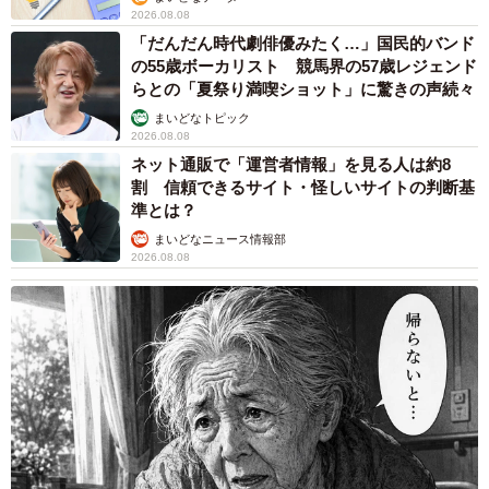
2026.08.08
表しているようです。
「だんだん時代劇俳優みたく…」国民的バンド
の55歳ボーカリスト 競馬界の57歳レジェンド
愛嬌たっぷりで食いしん坊。さらに、コハクヌシさんの投
らとの「夏祭り満喫ショット」に驚きの声続々
稿でも様々な表情を見せてくれる琥珀くん。これからもコ
まいどなトピック
2026.08.08
ハクヌシさんをはじめ、多くの人を笑顔にしてくれること
ネット通販で「運営者情報」を見る人は約8
でしょう。
割 信頼できるサイト・怪しいサイトの判断基
準とは？
コハクヌシさんは「これからもうちの琥珀をよろしくお願
まいどなニュース情報部
2026.08.08
いします☺️」と話してくれました。
あっ、水戻すの忘れてた…！！
ごめんごめん💦
pic.twitter.com/PTVvFTrT5O
— コハクヌシ (@nikoniko_days)
May 13, 2026