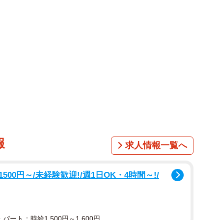
は、驚くべきものでした。２つのグループで、治療効果
れどころか、皮膚だけを切ったある患者さんは手術をさ
え）をついて歩いていたのに、バスケットボールができ
じがたい話ですが、本当に起こったことなのです。
００年の「サイエンス」誌に記載されています。ウイ
ることがあるというのが「細菌説」です。それを確立し
ト・コッホです。しかし、それば間違いだと主張したペ
鴎外のドイツ留学時代の恩師）は弟子とともにコレラ菌
痢のみで脱水症状を起こさなかったというのです。すな
す。
報
求人情報一覧へ
0円～/未経験歓迎!/週1日OK・4時間～!/
パート：時給1,500円～1,600円