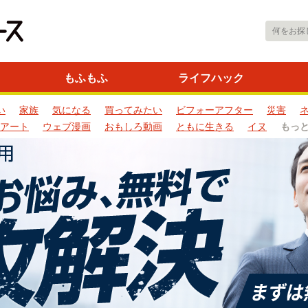
もふもふ
ライフハック
い
家族
気になる
買ってみたい
ビフォーアフター
災害
アート
ウェブ漫画
おもしろ動画
ともに生きる
イヌ
もっ