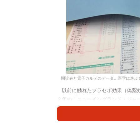
問診表と電子カルテのデータ…医学は進歩
以前に触れたプラセボ効果（偽薬効
２年の「ニューイングランド・ジャ
す。それまでのプラセボ効果は、内
すが、なんと外科手術に対し、なさ
膝が悪い人に「本当の手術をしたグ