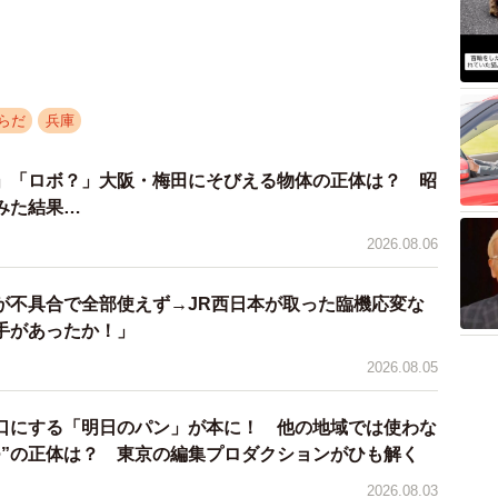
らだ
兵庫
」「ロボ？」大阪・梅田にそびえる物体の正体は？ 昭
みた結果…
2026.08.06
が不具合で全部使えず→JR西日本が取った臨機応変な
手があったか！」
2026.08.05
口にする「明日のパン」が本に！ 他の地域では使わな
つ”の正体は？ 東京の編集プロダクションがひも解く
2026.08.03