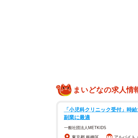
け、その効果を調べたのです。結果
の差は認められなかったのです。そ
れたと信じ込み、それまでは杖（つ
るまで回復されたとか。にわかに信
さらに面白い記事があります。２０
ルスや細菌が、ある疾病の原因とな
たのは、有名なパスツールとロベル
ッテンコーファー（医師であった森
の入った水を飲みほしましたが、下
わち、コレラに罹患しなかったので
まいどなの求人情
「小児科クリニック受付」時給150
副業に最適
一般社団法人METKIDS
東京都 板橋区
アルバイト・