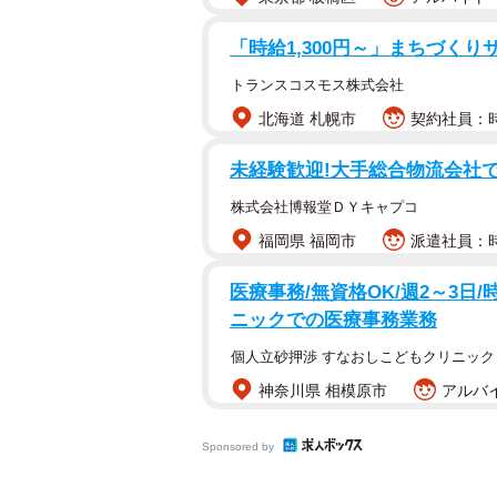
「時給1,300円～」まちづくり
トランスコスモス株式会社
北海道 札幌市
契約社員：時
未経験歓迎!大手総合物流会社で
株式会社博報堂ＤＹキャプコ
福岡県 福岡市
派遣社員：時
医療事務/無資格OK/週2～3日/時
ニックでの医療事務業務
個人立砂押渉 すなおしこどもクリニック
神奈川県 相模原市
アルバイ
Sponsored by