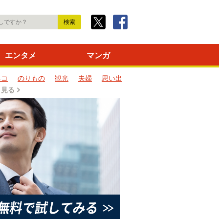
エンタメ
マンガ
ネコ
のりもの
観光
夫婦
思い出
と見る