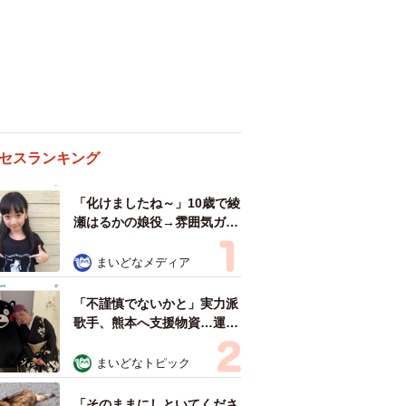
セスランキング
「化けましたね～」10歳で綾
瀬はるかの娘役→雰囲気ガラ
リの18歳に成長 「メイクで
雰囲気が」「宝塚に入れそ
まいどなメディア
う」
「不謹慎でないかと」実力派
歌手、熊本へ支援物資…運搬
トラックの車体デザインにた
めらい 「痛いほど伝わる」
まいどなトピック
「行動され立派」
「そのままにしといてくださ