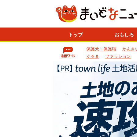
ニ
トップ
おもしろ
ュ
ー
保護犬・保護猫
かんさ
ス
一
くるま
ファッション
覧