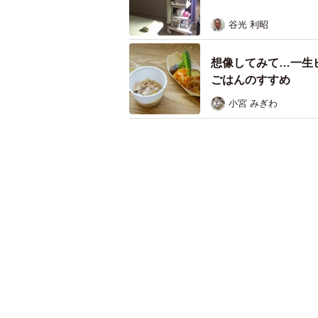
谷光 利昭
想像してみて…一生
ごはんのすすめ
小宮 みぎわ