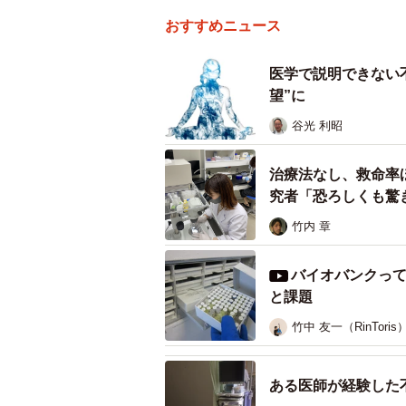
おすすめニュース
医学で説明できない
望”に
谷光 利昭
治療法なし、救命率
究者「恐ろしくも驚
竹内 章
バイオバンクって知ってますか？ 次
と課題
竹中 友一（RinToris
ある医師が経験した不