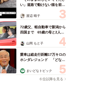
い」道路で動けない猫を前に
返された一言… 懸命に生き
ようとした4日間 「命の重
渡辺 晴子
さはみんな同じ」保護団体代
表の訴え
72歳父、軽自動車で新潟から
四国まで 65歳の母と2人で
3泊4日の旅 パーキングの休
憩まで分刻み… 「大学生で
山岡 もと子
も組まねえよ！」
愛車は総走行距離17万キロの
ホンダレジェンド 「どなた
か欲しい方が居たら」 大御
所漫才師が譲渡の意向
まいどなトピック
６位以降を見る