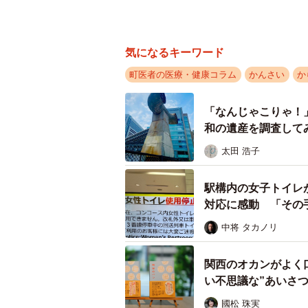
気になるキーワード
町医者の医療・健康コラム
かんさい
か
「なんじゃこりゃ！
和の遺産を調査して
太田 浩子
駅構内の女子トイレ
対応に感動 「その
中将 タカノリ
関西のオカンがよく
い不思議な”あいさ
國松 珠実