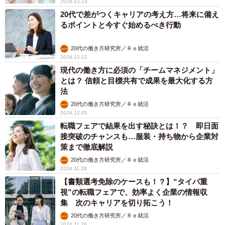
2024.12.13
20代で差がつくキャリアの考え方…将来に備え
るポイントと今すぐ始めるべき行動
20代の働き方研究所／Ｒｅ就活
2024.12.12
現代の働き方に必須の「チームマネジメント」
とは？ 信頼と目標共有で成果を最大化する方
法
20代の働き方研究所／Ｒｅ就活
2024.12.05
転職フェアで結果を出す秘訣とは！？ 即日面
接突破のチャンスも…服装・持ち物から企業対
策まで徹底解説
20代の働き方研究所／Ｒｅ就活
2024.11.28
【書類選考免除のケースも！？】“タイパ重
視”の転職フェアで、効率よく企業の情報収
集 次のキャリアを切り拓こう！
20代の働き方研究所／Ｒｅ就活
2024.11.26