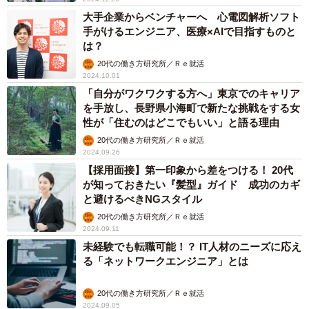
大手企業からベンチャーへ 心電図解析ソフト
手がけるエンジニア、医療×AIで目指すものと
は？
20代の働き方研究所／Ｒｅ就活
2024.10.01
「自分がワクワクする方へ」東京でのキャリア
を手放し、長野県小海町で新たな挑戦をする女
性が「住むのはどこでもいい」と語る理由
20代の働き方研究所／Ｒｅ就活
2024.09.26
【採用面接】第一印象から差をつける！ 20代
が知っておきたい『髪型』ガイド 成功のカギ
と避けるべきNGスタイル
20代の働き方研究所／Ｒｅ就活
2024.09.11
未経験でも転職可能！？ IT人材のニーズに応え
る「ネットワークエンジニア」とは
20代の働き方研究所／Ｒｅ就活
2024.09.05