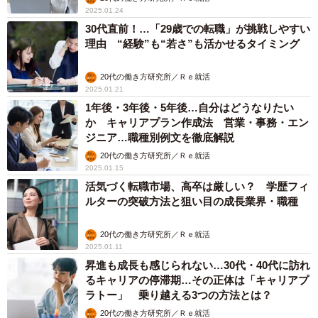
2025.01.24
30代直前！…「29歳での転職」が挑戦しやすい
理由 “経験”も“若さ”も活かせるタイミング
20代の働き方研究所／Ｒｅ就活
2025.01.21
1年後・3年後・5年後…自分はどうなりたい
か キャリアプラン作成法 営業・事務・エン
ジニア…職種別例文を徹底解説
20代の働き方研究所／Ｒｅ就活
2025.01.15
活気づく転職市場、高卒は厳しい？ 学歴フィ
ルターの突破方法と狙い目の成長業界・職種
20代の働き方研究所／Ｒｅ就活
2025.01.11
昇進も成長も感じられない…30代・40代に訪れ
るキャリアの停滞期…その正体は「キャリアプ
ラトー」 乗り越える3つの方法とは？
20代の働き方研究所／Ｒｅ就活