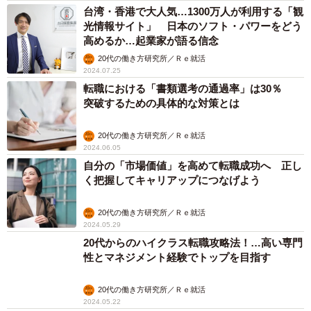
台湾・香港で大人気…1300万人が利用する「観
光情報サイト」 日本のソフト・パワーをどう
高めるか…起業家が語る信念
20代の働き方研究所／Ｒｅ就活
2024.07.25
転職における「書類選考の通過率」は30％
突破するための具体的な対策とは
20代の働き方研究所／Ｒｅ就活
2024.06.05
自分の「市場価値」を高めて転職成功へ 正し
く把握してキャリアップにつなげよう
20代の働き方研究所／Ｒｅ就活
2024.05.29
20代からのハイクラス転職攻略法！…高い専門
性とマネジメント経験でトップを目指す
20代の働き方研究所／Ｒｅ就活
2024.05.22