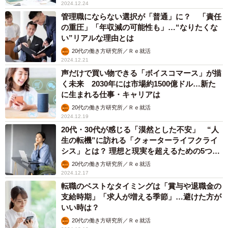
2024.12.24
管理職にならない選択が「普通」に？ 「責任
の重圧」「年収減の可能性も」…“なりたくな
い”リアルな理由とは
20代の働き方研究所／Ｒｅ就活
2024.12.21
声だけで買い物できる「ボイスコマース」が描
く未来 2030年には市場約1500億ドル…新た
に生まれる仕事・キャリアは
20代の働き方研究所／Ｒｅ就活
2024.12.19
20代・30代が感じる「漠然とした不安」 “人
生の転機”に訪れる「クォーターライフクライ
シス」とは？ 理想と現実を超えるための5つの
ステップ
20代の働き方研究所／Ｒｅ就活
2024.12.17
転職のベストなタイミングは「賞与や退職金の
支給時期」「求人が増える季節」…避けた方が
いい時は？
20代の働き方研究所／Ｒｅ就活