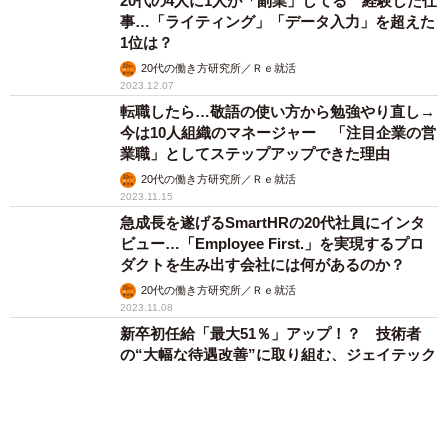
20代の4人に1人が「副業」してる 経験した仕
事…「ライティング」「データ入力」を超えた
1位は？
20代の働き方研究所／Ｒｅ就活
2023.12.07
転職したら…敬語の使い方から勉強やり直し→
今は10人組織のマネージャー 「注目企業の営
業職」としてステップアップできた理由
20代の働き方研究所／Ｒｅ就活
2023.11.15
急成長を遂げるSmartHRの20代社員にインタ
ビュー…「Employee First.」を実現するプロ
ダクトを生み出す会社には何があるのか？
20代の働き方研究所／Ｒｅ就活
2023.11.08
新卒初任給「最大51％」アップ！？ 技術者
の“大幅な待遇改善”に取り組む、ジェイテック
の狙いとは
20代の働き方研究所／Ｒｅ就活
2023.11.02
乳児を育てる親の相談に小児科医が対応…オン