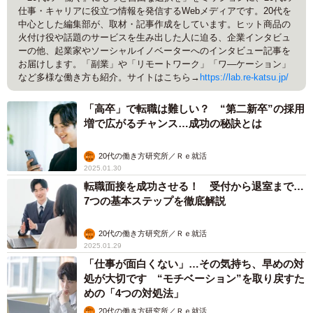
仕事・キャリアに役立つ情報を発信するWebメディアです。20代を
中心とした編集部が、取材・記事作成をしています。ヒット商品の
火付け役や話題のサービスを生み出した人に迫る、企業インタビュ
ーの他、起業家やソーシャルイノベーターへのインタビュー記事を
お届けします。「副業」や「リモートワーク」「ワ―ケーション」
など多様な働き方も紹介。サイトはこちら→
https://lab.re-katsu.jp/
「高卒」で転職は難しい？ “第二新卒”の採用
増で広がるチャンス…成功の秘訣とは
20代の働き方研究所／Ｒｅ就活
2025.01.30
転職面接を成功させる！ 受付から退室まで…
7つの基本ステップを徹底解説
20代の働き方研究所／Ｒｅ就活
2025.01.29
「仕事が面白くない」…その気持ち、早めの対
処が大切です “モチベーション”を取り戻すた
めの「4つの対処法」
20代の働き方研究所／Ｒｅ就活