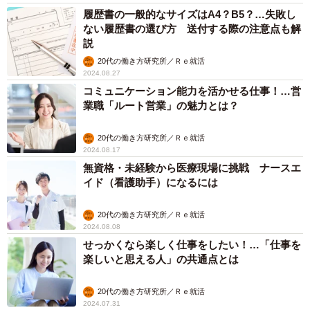
履歴書の一般的なサイズはA4？B5？…失敗し
ない履歴書の選び方 送付する際の注意点も解
説
20代の働き方研究所／Ｒｅ就活
2024.08.27
コミュニケーション能力を活かせる仕事！…営
業職「ルート営業」の魅力とは？
20代の働き方研究所／Ｒｅ就活
2024.08.17
無資格・未経験から医療現場に挑戦 ナースエ
イド（看護助手）になるには
20代の働き方研究所／Ｒｅ就活
2024.08.08
せっかくなら楽しく仕事をしたい！…「仕事を
楽しいと思える人」の共通点とは
20代の働き方研究所／Ｒｅ就活
2024.07.31