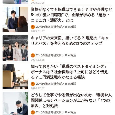
2025.01.08
資格がなくても転職はできる！？ ITや介護など
5つの“狙い目職種”で、企業が求める『意欲・
コミュ力・適応力』とは
20代の働き方研究所／Ｒｅ就活
2025.01.07
キャリアの未来図、描いてる？ 理想の「キャ
リアパス」を考えるための3つのステップ
20代の働き方研究所／Ｒｅ就活
2024.12.28
知っておきたい「退職のベストタイミング」
ボーナスは？社会保険は？上司にはどう伝え
る？…円満退職をかなえる秘訣
20代の働き方研究所／Ｒｅ就活
2024.12.27
どうして仕事でやる気が出ないのか 環境や人
間関係…モチベーションが上がらない「7つの
原因」と対処法
20代の働き方研究所／Ｒｅ就活