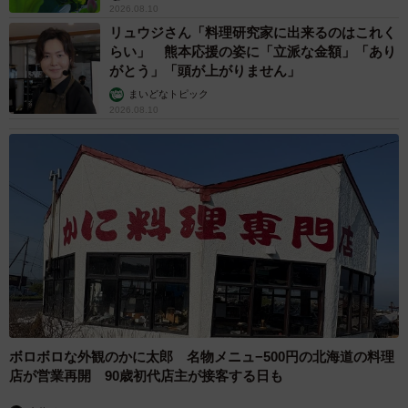
2026.08.10
リュウジさん「料理研究家に出来るのはこれく
らい」 熊本応援の姿に「立派な金額」「あり
がとう」「頭が上がりません」
まいどなトピック
2026.08.10
5/5
入浴介助が原因で、身体的な不調『腰痛・肩こり・熱中症など』を経験
したことはありますか？（提供画像）
さらに、「入浴介助が原因で、身体的な不調（腰痛・肩こ
り・熱中症など）を経験したことはありますか」と聞いて
みました。
その結果、「ない」と回答した人は52.0%、「ある」は
ボロボロな外観のかに太郎 名物メニュ−500円の北海道の料理
48.0%となりました。
店が営業再開 90歳初代店主が接客する日も
約半数の介助者が、入浴介助によって腰痛や肩こり、熱中