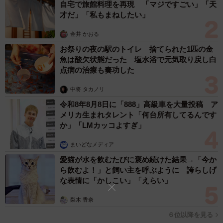
自宅で旅館料理を再現 「マジですごい」「天
い」は30.0%となり、合計82.0%が、入浴介助は他の介護業
才だ」「私もまねしたい」
務と比べても負担が大きいと感じていることが分かりまし
金井 かおる
た。
お祭りの夜の駅のトイレ 捨てられた1匹の金
魚は酸欠状態だった 塩水浴で元気取り戻し白
一方で、「同程度」は14.0%、「あまり感じなかった」は
点病の治療も奏功した
4.0%にとどまっています。
中将 タカノリ
令和8年8月8日に「888」高級車を大量投稿 ア
このことから、介護職経験者の8割以上が、入浴介助を身体
メリカ生まれタレント「何台所有してるんです
面・精神面の両方で負担の大きい業務として認識している
か」「LMカッコよすぎ」
ことがうかがえます。
まいどなメディア
愛猫が水を飲むたびに褒め続けた結果→「今か
◆負担感が大きいと回答した理由
ら飲むよ！」と飼い主を呼ぶように 誇らしげ
な表情に「かしこい」「えらい」
・夏は特に風呂場の暑さが身体にこたえる。（30代・男
性）
梨木 香奈
・認知症の方だと浴室まで連れて行くのに時間がかかるこ
６位以降を見る