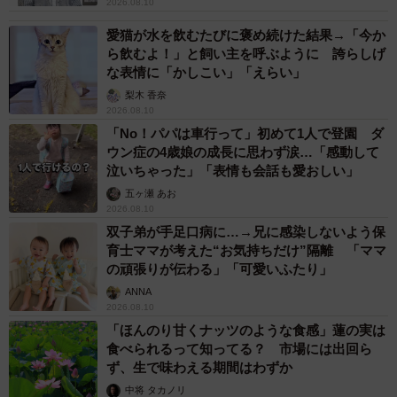
2026.08.10
負担を与えていることがうかがえます。
愛猫が水を飲むたびに褒め続けた結果→「今か
ら飲むよ！」と飼い主を呼ぶように 誇らしげ
特に、濡れた床の上で裸の利用者を支える場面では、わず
な表情に「かしこい」「えらい」
かな動きでも転倒につながる可能性があるため、肉体的な
梨木 香奈
2026.08.10
疲労だけでなく、常に注意を払う精神的な緊張も蓄積しや
「No！パパは車行って」初めて1人で登園 ダ
すい業務だといえそうです。
ウン症の4歳娘の成長に思わず涙…「感動して
泣いちゃった」「表情も会話も愛おしい」
五ヶ瀬 あお
2026.08.10
双子弟が手足口病に…→兄に感染しないよう保
育士ママが考えた“お気持ちだけ”隔離 「ママ
の頑張りが伝わる」「可愛いふたり」
ANNA
2026.08.10
「ほんのり甘くナッツのような食感」蓮の実は
食べられるって知ってる？ 市場には出回ら
ず、生で味わえる期間はわずか
中将 タカノリ