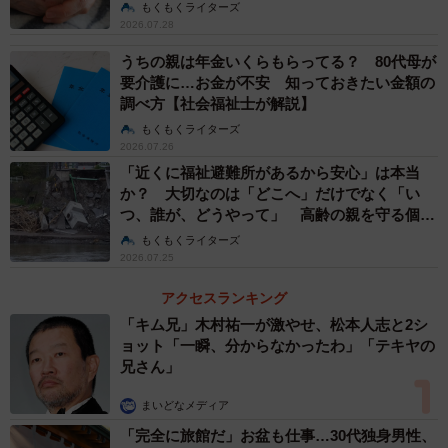
福祉士が解説】
もくもくライターズ
2026.07.28
うちの親は年金いくらもらってる？ 80代母が
要介護に…お金が不安 知っておきたい金額の
調べ方【社会福祉士が解説】
もくもくライターズ
2026.07.26
「近くに福祉避難所があるから安心」は本当
か？ 大切なのは「どこへ」だけでなく「い
つ、誰が、どうやって」 高齢の親を守る個別
避難計画【社会福祉士が解説】
もくもくライターズ
2026.07.25
アクセスランキング
3/5
「キム兄」木村祐一が激やせ、松本人志と2シ
ョット「一瞬、分からなかったわ」「テキヤの
入浴介助は、他の介護業務と比べて身体的・精神的な負担が大きいと感
兄さん」
じましたか？（提供画像）
まいどなメディア
次に、入浴介助の負担について聞いたところ、「非常に負
「完全に旅館だ」お盆も仕事…30代独身男性、
担が大きい」と回答した人は52.0%、「やや負担が大き