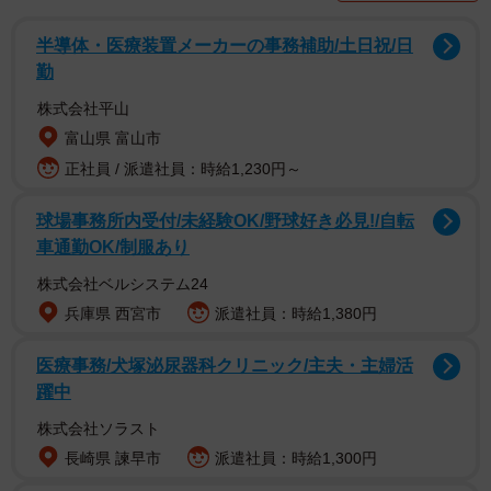
シャワー入浴機器を展開する「美浴（びあみ）」と株式会
半導体・医療装置メーカーの事務補助/土日祝/日
社NEXERが共同で実施した「介護職における入浴介助の負
勤
担実態に関するアンケート」によると、介護職で働いたこ
株式会社平山
とのある人の8割以上が「入浴介助は他の業務より身体的・
富山県 富山市
精神的な負担が大きい」と回答していることがわかりまし
正社員 / 派遣社員：時給1,230円～
た。
球場事務所内受付/未経験OK/野球好き必見!/自転
車通勤OK/制服あり
この調査は、事前調査で「介護職として働いた経験があ
る」と回答した全国の男女50人を対象として、2026年5月
株式会社ベルシステム24
にインターネット上で実施されました。
兵庫県 西宮市
派遣社員：時給1,380円
医療事務/犬塚泌尿器科クリニック/主夫・主婦活
躍中
株式会社ソラスト
長崎県 諫早市
派遣社員：時給1,300円