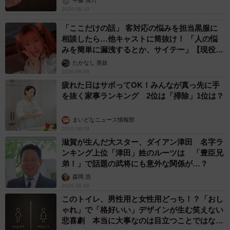
平藤 清刀
・機械化してほしいです。（40代・男性）
2026.08.10
・お風呂内と外の温度変化を何回も体感するので、それが
「ここだけの話」 客対応の悩みを担当黒服に
疲れる。（40代・女性）
相談したら…他キャストに筒抜け！ 「人の悩
・人手不足により1人あたりの介護士にかかる負担が大き
みを簡単に漏洩するとか、サイテー」【現役キ
ャストに取材】
い。（40代・男性）
たかなし 亜妖
2026.08.09
・狭い浴室で体の端から端まで洗うため、変な体勢で行う
疲れた日はサボってOK！みんなが真っ先に手
ことがあり、首、腰、足に負担がかかる。個人宅だと、な
を抜く家事ランキング 2位は「掃除」1位は？
かなか大きな改善はお願いできないが、シャワーチェアは
導入予定してもらえると安定感、立位、立ち上がりに、ご
まいどなニュース情報部
2026.08.09
利用者の負担も軽減できると思う。（50代・女性）
滋賀が生んだ大スター、ダイアン津田 名字ラ
・自動入浴機などがあれば助かると思います。（60代・男
ンキング上位「津田」姓のルーツは 「豊臣兄
弟！」で話題の武将にも意外な関係が…？
性）
森岡 浩
2026.08.09
【出典】
このトイレ、男性用と女性用どっち！？「おし
株式会社NEXERとシャワー入浴機器の美浴（びあみ）によ
ゃれ」で「格好いい」デザインが生む笑えない
る調査
悲喜劇 本当に大事なのは目立つことではな