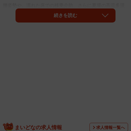
腰姿勢や、濡れた床での移乗介助、さらに夏場の高温多湿
な環境など、介助者には心身の両面で大きな負荷がかかり
続きを読む
ます。しかし実際には、「どれほどの時間を入浴介助に費
やしているのか」「何に負担を感じているのか」「身体へ
どの程度影響が出ているのか」といった実態が、具体的な
数値として語られる機会は、あまり多くありません。
まいどなの求人情報
求人情報一覧へ