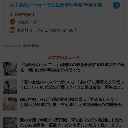
大手薬品メーカーでの生産管理事務/事務作業
WDB株式会社
兵庫県 小野市
派遣社員：時給1,400円～1,450円
Sponsored by
おすすめニュース
「毎晩せめられて…」認知症の夫を介護する83歳女性の訴
え 理由は夫の執拗な求めだった
「若い女性のヘルパーがいい」「あの子に着替えを手伝っ
てほしい」80代父の介護セクハラに娘は苦悩 家族はどう
2/5
向き合う【社会福祉士が解説】
業務のなかで「入浴介助」にかける時間は、1日あたりどのくらいでした
朝は徘徊、夜は不眠の要介護2の母…「辞めるしかない」
か？（提供画像）
と悩んだ45歳IT社員、デイ週3回と週2回朝夜の訪問介護＋
在宅勤務で立て直した日常【社会福祉士解説】
まず、業務の中で入浴介助に1日あたり、どの程度の時間を
親の介護で年収200万円減、育ち盛りの子の世話にも追わ
れる42歳男性 福祉サービスも乏しい地方で続く“ダブル
費やしていたのかを聞いたところ、最も多かったのは「30