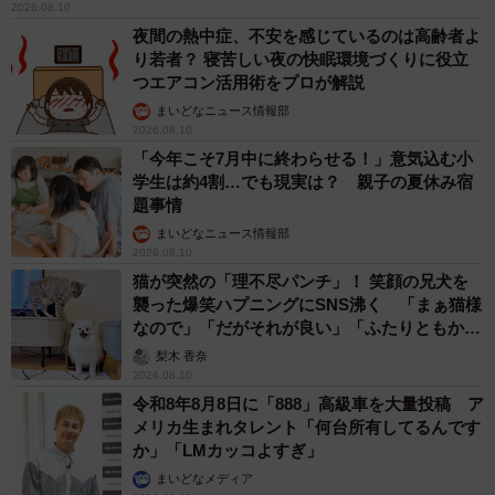
4/5
2026.08.10
夜間の熱中症、不安を感じているのは高齢者よ
入浴介助の際、特に「つらい・きつい」と感じた場面は何ですか？（提
り若者？ 寝苦しい夜の快眠環境づくりに役立
供画像）
つエアコン活用術をプロが解説
まいどなニュース情報部
続いて、入浴介助で特に「つらい、大変だ」と感じた場面
2026.08.10
は何かと、複数回答可で聞いたところ、最も多かった回答
「今年こそ7月中に終わらせる！」意気込む小
学生は約4割…でも現実は？ 親子の夏休み宿
は「中腰姿勢による腰への負担」で、62.0%にのぼりまし
題事情
た。
まいどなニュース情報部
2026.08.10
続いて、「利用者の転倒リスク・ヒヤリハット」が
猫が突然の「理不尽パンチ」！ 笑顔の兄犬を
襲った爆笑ハプニングにSNS沸く 「まぁ猫様
58.0%、「着脱介助」が44.0%、「利用者の移乗・移動介
なので」「だがそれが良い」「ふたりともかわ
助」が42.0%、「浴室内の高温・湿度」が40.0%という結果
いいね」
梨木 香奈
となっています。
2026.08.10
令和8年8月8日に「888」高級車を大量投稿 ア
中でも、中腰姿勢による腰への負担や、転倒リスクへの対
メリカ生まれタレント「何台所有してるんです
か」「LMカッコよすぎ」
応、利用者の身体を支える動作などが上位を占めており、
まいどなメディア
入浴介助が介助者に対して身体面・精神面の両方で大きな