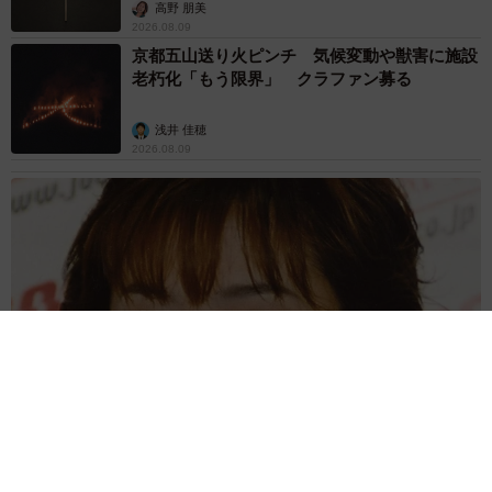
く…
▼美浴（びあみ）
高野 朋美
2026.08.09
https://viami.awmi.co.jp/
京都五山送り火ピンチ 気候変動や獣害に施設
老朽化「もう限界」 クラファン募る
浅井 佳穂
2026.08.09
母は有名女優、慶応幼稚舎出身CBCアナのノースリーブ姿「育
ちの良さが表情に表れてる」「天使の笑顔」