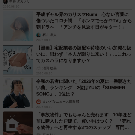
中将 タカノリ
症など、何らかの身体的不調を経験していることが分かり
2026.08.10
平成ギャル界のカリスマRumi 心ない言葉に
ます。
傷ついたコロナ禍 「ホンマでっか!?TV」から
朝ドラへ 「アンチを見返す日がキター！」
この結果から、入浴介助は日常業務の一つでありながら、
石井 隼人
身体への負担や健康リスクを伴う、見過ごせない業務であ
2026.08.10
【漫画】宅配業者の誤配や荷物のいい加減な扱
ることがうかがえます。
いに、思わず「本人が謝りに来い！」…これっ
てカスハラになりますか？
最後に、「入浴介助に関して、負担に感じた経験や改善し
沼田 絵美
てほしい点」について聞いてみたところ、以下のような回
2026.08.10
答が寄せられました。
令和の若者に聞いた「2026年の夏に一番聴きた
い曲」ランキング 2位はYUIの『SUMMER
SONG』、1位は？
・利用者の身体は冷やさずに、介助者の熱中症対策ができ
まいどなニュース情報部
るように改善してほしい。（30代・男性）
2026.08.10
・入浴を何時から何時までに終わらせる、というのではな
「事故物件」でもちゃんと売れます 10年ほど
前に購入した戸建て、買い手はつく？ 「売れ
く、日勤帯の間に終わらせる、として入浴専門のスタッフ
る物件」へと再生する3つのステップ 専門家
を設置してほしい。（30代・女性）
が解説