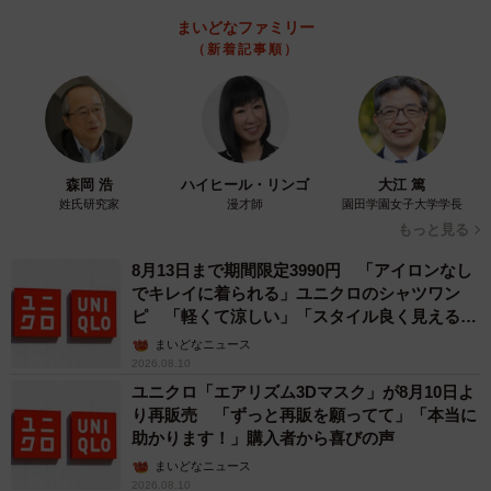
とがよくあるうえに、1日の入浴人数のノルマのようなもの
まいどなファミリー
があり、プレッシャーがかかるから。（30代・女性）
（新着記事順）
・転倒事故に注意する必要が他の介助より大きいから。
（40代・男性）
・ユニットケアで1対1だったが、1人で介助するのでその
分、責任が大きかったのと、夏は暑くて負担が大きかっ
森岡 浩
ハイヒール・リンゴ
大江 篤
た。（40代・男性）
姓氏研究家
漫才師
園田学園女子大学学長
・利用者1人にかける時間が決まっているので、ある程度急
もっと見る
いでやらないといけないから。（40代・男性）
8月13日まで期間限定3990円 「アイロンなし
・入所者の体を持ち上げたり洗ったりするのは、非常に力
でキレイに着られる」ユニクロのシャツワン
ピ 「軽くて涼しい」「スタイル良く見える」
が要ります。（60代・男性）
の声
まいどなニュース
2026.08.10
ユニクロ「エアリズム3Dマスク」が8月10日よ
り再販売 「ずっと再販を願ってて」「本当に
助かります！」購入者から喜びの声
まいどなニュース
2026.08.10