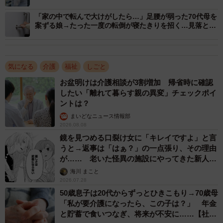
ケア”の現実【社会福祉士が解説】
分～1時間未満」で22.0%、次いで「1～2時間未満」が
「家の中で転んで大けがしたら…」足腰が弱った70代母を
20.0%という結果になりました。
案ずる娘→たった一度の転倒が寝たきりを招く…見落とし
やすい家庭の危険【社会福祉士が解説】
さらに、「2～3時間未満」は18.0%、「3時間以上」は6.0%
となり、合計24.0%の人が1日のうち2時間以上を入浴介助
気になる
介護
福祉
しごと
に充てていたことが分かります。一方、「30分未満」は
お盆明けは介護相談が3割増加 帰省時に確認
16.0%でした。
したい「離れて暮らす親の異変」チェックポイ
ントは？
また、「日によって大きく異なる」と回答した人も18.0%
まいどなニュース情報部
2026.08.08
おり、日によって業務量にばらつきがあることもうかがえ
鏡を見つめる口裂け女に「キレイですよ」と言
ます。
うと→返事は「はぁ？」の一点張り、その理由
が…… 老いた怪異の施設にやってきた新人介
護士【漫画】
海川 まこと
2026.07.28
50歳息子は20代からずっとひきこもり→70歳母
「私が要介護になったら、この子は？」 年金
と貯蓄で食いつなぎ、将来が不安に……【社会