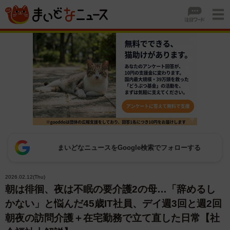
まいどなニュースをGoogle検索でフォローする
2026.02.12(Thu)
朝は徘徊、夜は不眠の要介護2の母…「辞めるし
かない」と悩んだ45歳IT社員、デイ週3回と週2回
朝夜の訪問介護＋在宅勤務で立て直した日常【社