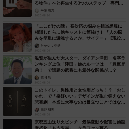
る物件」へと再生する3つのステップ 専門家
が解説
平藤 清刀
2026.08.10
「ここだけの話」 客対応の悩みを担当黒服に
相談したら…他キャストに筒抜け！ 「人の悩
みを簡単に漏洩するとか、サイテー」【現役キ
ャストに取材】
たかなし 亜妖
2/2
2026.08.09
滋賀が生んだ大スター、ダイアン津田 名字ラ
高齢の人の手をやさしく握る介助者の手※画像はイメージです （Syda
ンキング上位「津田」姓のルーツは 「豊臣兄
Productions/stock.adobe.com）
弟！」で話題の武将にも意外な関係が…？
介護と仕事の両立は、身体的にも精神的にも大きな負担と
森岡 浩
2026.08.09
なります。
このトイレ、男性用と女性用どっち！？「おし
ゃれ」で「格好いい」デザインが生む笑えない
田中さんは、同じように介護をしている人たちとのオンラ
悲喜劇 本当に大事なのは目立つことではな
く…
インコミュニティに参加し、悩みや工夫を共有していま
高野 朋美
2026.08.09
す。一人で抱え込まずに、同じ立場の人と話すことで、精
京都五山送り火ピンチ 気候変動や獣害に施設
神的な支えを得ることができました。そして、必要に応じ
老朽化「もう限界」 クラファン募る