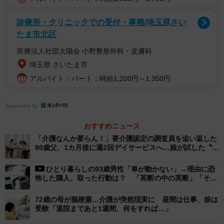
き盛りの世代です。
診療所・クリニックでの受付・事務/埼玉県さい
さらに2025年には、団塊の世代がすべて75歳以上の後期高
たま市北区
齢者となり、国民の4人に1人が後期高齢者となる「2025年
医療法人社団太陽会 小野整形外科・皮膚科
問題」に直面します。このまま何ら対策を講じなければ、
埼玉県 さいたま市
介護離職者はますます増えていくと考えられています。し
アルバイト・パート：時給1,200円～1,350円
たがって、仕事と介護の両立は、多くの人にとって避けら
れない課題となりつつあるのです。
Sponsored by
田中さんの1日のタイムスケジュール
おすすめニュース
「介護なんか要らん！」要介護認定の調査員を追い返した
それでは、田中さんの平日の具体的なスケジュールを見て
80歳父、1カ月後に週2回デイサービスへ…娘が試した〝説
いきましょう。
得術〟
ひとり暮らしの93歳男性「車が動かない」→理由に恐
怖した隣人、取った行動は？ 「英断の中の英断」「それ
▽朝
で救われた命があります」
5時30分に起床。母親の徘徊対策のために早起きし、身支度
72歳の母が脳梗塞…介護が突然現実に 昼間は仕事、娘は
受験「退院まであと1週間、何をすれば…」
や朝食の準備を始めます。6時には母親を起こし、朝食の介
助を行います。週2回、火曜・木曜の朝7時には、訪問介護