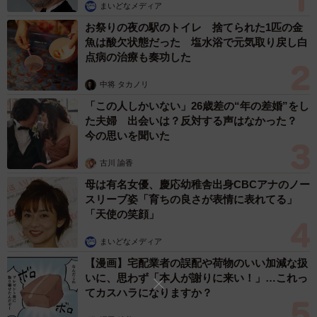
まいどなメディア
その後、田中さんは自身の時間を取り、翌朝のために22時
お祭りの夜の駅のトイレ 捨てられた1匹の金
頃には就寝する、というのが、1日の流れです。
魚は酸欠状態だった 塩水浴で元気取り戻し白
点病の治療も奏功した
介護費用の内訳
中将 タカノリ
田中さんが利用している介護保険サービスの具体的な費用
「この人しかいない」26歳差の“年の差婚”をし
をご紹介します。介護保険サービスを利用するためには、
た夫婦 出会いは？反対する声はなかった？
地域包括支援センターに相談し、要介護認定を申請しまし
今の思いを聞いた
ょう。認定後はケアマネジャーがケアプランを作成します
古川 諭香
（令和7年時点で費用無料）。要介護2の支給限度額は月額
母は有名女優、慶応幼稚舎出身CBCアナのノー
19万7050円で、自己負担は原則1割です。
スリーブ姿「育ちの良さが表情に表れてる」
「天使の笑顔」
▽デイサービス（通所介護）
まいどなメディア
週3回、通常規模型の施設で利用時間は7時間から8時間未満
【漫画】宅配業者の誤配や荷物のいい加減な扱
です。1回あたりの基本料金は約718円（要介護2の場合）
いに、思わず「本人が謝りに来い！」…これっ
で、これに入浴介助や個別機能訓練加算、食費などを加え
てカスハラになりますか？
ると、1回あたりの総費用は約1800円となり、月12回の利