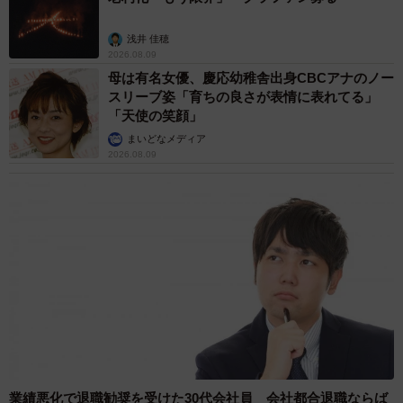
て地域包括支援センターの相談窓口や、企業が提供する従
業員支援プログラム（EAP）も活用しています。
浅井 佳穂
2026.08.09
母は有名女優、慶応幼稚舎出身CBCアナのノー
介護離職を防ぐための支援制度
スリーブ姿「育ちの良さが表情に表れてる」
「天使の笑顔」
仕事と介護を両立するためには、法律で定められた支援制
まいどなメディア
度を積極的に活用することが重要です。ここでは、主な制
2026.08.09
度をご紹介します。
▽介護休業制度
育児・介護休業法に基づき、要介護状態の家族を介護する
ために最長93日間の休業を取得できる制度です。対象家族1
人につき3回まで分割して取得できます。また、休業中は雇
用保険から介護休業給付金が支給され、休業開始前の給与
の67%が支給されます。ただし、給付額には上限があり、
令和6年度は月額約31万円が上限となっています。
業績悪化で退職勧奨を受けた30代会社員 会社都合退職ならば