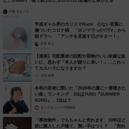
し」が500円 物であふれたボロボロの店舗がよみがえる
リモートワークでは成果が見えにくいという懸念があるた
中将 タカノリ
め、毎日の業務報告や進捗状況の共有を行っているほか、
2026.08.10
プロジェクト管理ツールなども活用しています。
平成ギャル界のカリスマRumi 心ない言葉に
傷ついたコロナ禍 「ホンマでっか!?TV」から
朝ドラへ 「アンチを見返す日がキター！」
▽デジタルツールの活用
石井 隼人
オンライン会議システムやチャットツールを使いこなすこ
2026.08.10
とで、オフィスにいる時と変わらないコミュニケーション
【漫画】宅配業者の誤配や荷物のいい加減な扱
が可能になります。また、介護記録アプリを使って母親の
いに、思わず「本人が謝りに来い！」…これっ
てカスハラになりますか？
状態を管理し、ケアマネジャーや医療関係者との情報共有
沼田 絵美
も円滑に行っています。
2026.08.10
令和の若者に聞いた「2026年の夏に一番聴きた
メンタルヘルスを保つための工夫
い曲」ランキング 2位はYUIの『SUMMER
SONG』、1位は？
まいどなニュース情報部
2026.08.10
「事故物件」でもちゃんと売れます 10年ほど
前に購入した戸建て、買い手はつく？ 「売れ