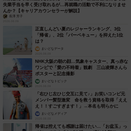
▽介護休暇制度
失業手当を早く受け取れるが…再就職の活動で不利になりませ
んか？【キャリアカウンセラーが解説】
要介護状態の家族の通院付き添いや介護サービスの手続き
長澤 芳子
などのために、年5日（対象家族が2人以上の場合は年10
2026.08.09
日）まで取得できる制度です。時間単位での取得も可能な
正直しんどい夏のレジャーランキング、3位
「帰省」、2位「バーベキュー」を抑えた1位
ため、柔軟に利用できます。
は？
まいどなデータ
▽残業等の制限
2026.08.09
要介護状態の家族を介護する労働者は、時間外労働や深夜
NHK大阪の朝の顔…気象キャスター、真っ赤な
ワンピで「愛の不時着」観劇 三山凌輝さんら
業を制限する請求ができます。
ポスターと記念撮影
まいどなトピック
▽短時間勤務制度
2026.08.09
企業によって設けられている制度で、介護のために勤務時
「右ひじ左ひじ交互に見て♪」お笑いコンビ元
間を短縮できる制度です。多くの企業では、1日2時間程度
メンバー髪型激変 命を救う資格を取得「ええ
え！！すごすぎます！」→本名も明らかに
の短縮が可能となっています。
まいどなメディア
2026.08.09
これらの制度は、企業規模や雇用形態によって適用条件が
帰省は控えても感謝は届けたい…「お盆玉」っ
異なる場合があるため、自分の職場の就業規則を確認し、