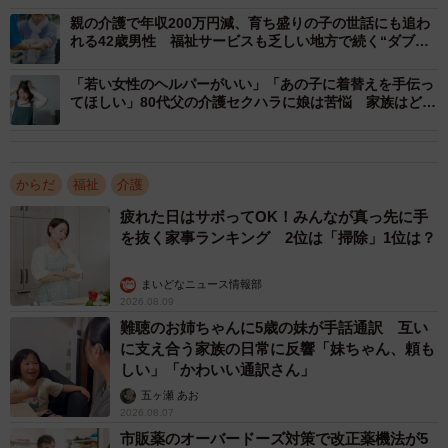
親の介護で年収200万円減、育ち盛りの子の世話にも追わ
ヘルパーに母親の身支度や朝食介助、服薬介助を依頼して
れる42歳男性 福祉サービスも乏しい地方で続く“ダブル
います。こうすることで、田中さんは朝の業務開始準備に
ケア”の現実【社会福祉士が解説】
充てることができます。
「若い女性のヘルパーがいい」「あの子に着替えを手伝っ
てほしい」80代父の介護セクハラに娘は苦悩 家族はどう
向き合う【社会福祉士が解説】
▽日中
7時半ごろから、自宅でリモートワークを開始します。月
からだ
福祉
介護
曜・水曜・金曜は、朝9時に送迎者が到着し、母親はデイサ
疲れた日はサボってOK！みんなが真っ先に手
ービスに向かいます。施設では入浴介助やレクリエーショ
を抜く家事ランキング 2位は「掃除」1位は？
ン、機能訓練などのサービスを受けられるため、田中さん
は安心して仕事に集中できます。
まいどなニュース情報部
2026.08.09
▽夕方～夜
難聴のお姉ちゃんに5歳の妹が手話通訳 互い
に支え合う家族の日常に反響「妹ちゃん、頼も
母親の帰宅は16時ごろ。15分ほど母親と会話をして施設で
しい」「かわいい通訳さん」
の様子を聞き取り、連絡帳を確認して体調や食事の状況を
五ヶ瀬 あお
把握します。16時30分頃には勤務を終了し、夕食の準備を
2026.08.07
市販薬のオーバードーズ対策で改正薬機法が5
始めます。調理時間を短縮するため、週末に作り置きをし