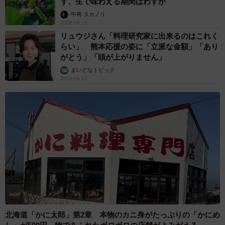
ず、生で味わえる期間はわずか
2000円かかります。これらは介護保険適用外のため全額自
中将 タカノリ
2026.08.10
己負担です。ただし、おむつ代は医療費控除の対象となっ
リュウジさん「料理研究家に出来るのはこれく
たり、地方自治体によっては紙おむつ支給事業として助成
らい」 熊本応援の姿に「立派な金額」「あり
されたりする場合もあります。
がとう」「頭が上がりません」
まいどなトピック
2026.08.10
このように計算すると、田中さんの月額介護費用の総額
は、合計約4万9844円となります。これに突発的な医療費
や介護用品の購入費などを含めると、月額6万円から7万円
程度が実際の支出となっています。
リモートワークを活用した両立テクニック
田中さんが仕事と介護を両立できている要因のひとつに、
リモートワークの活用があります。具体的な工夫の例をい
くつかご紹介します。
北海道「かに太郎」第2章 本物のカニ身がたっぷりの「かにめ
▽業務の見える化