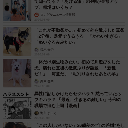
て知ってる？「あげる派」の4割が金額アッ
プ、相場はいくら？
人事部門に相談することが大切です。
まいどなニュース情報部
2026.08.09
在宅介護と仕事の両立は可能
「これが不動柴か…」初めて外を散歩した豆柴
介護は長期戦です。したがって、自分の健康とキャリアを
→2分後、足元でうるうる 「かわいすぎる」
守りながら、持続可能な介護体制を構築することが大切で
「ぬいぐるみみたい」
す。また、職場や家族、地域の支援を得ながら、無理のな
梨木 香奈
2026.08.09
い範囲で介護を続けることが、結果的に要介護者にとって
「体だけ別生物みたい」初めて川遊びをした
も良い環境につながります。
犬、濡れた直後の激変ぶりが話題 「新種
だ！」「河童だ」「毛刈りされたあとの羊」
「仕事か介護か」という二択だけを考えるのではなく、自
梨木 香奈
2026.08.09
分に合った両立の形を見つけていきましょう。まずはお近
異性に話しかけたらセクハラ？ 黙っていたら
くの地域包括支援センターや職場の人事部門に相談するこ
フキハラ？ 「最近、生きるの難しい」令和の
とから始めてみてください。
職場で悩む上司【漫画】
海川 まこと
2026.08.09
【監修】勝水健吾（かつみず・けんご）社会福祉士、産業
「この人しかいない」26歳差の“年の差婚”をし
カウンセラー、理学療法士 身体障がい者（HIV感染症）、