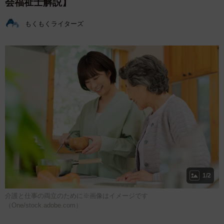
会福祉士解説】
もくもくライターズ
1/2
介護と仕事の両立のために※画像はイメージです
（One/stock.adobe.com）