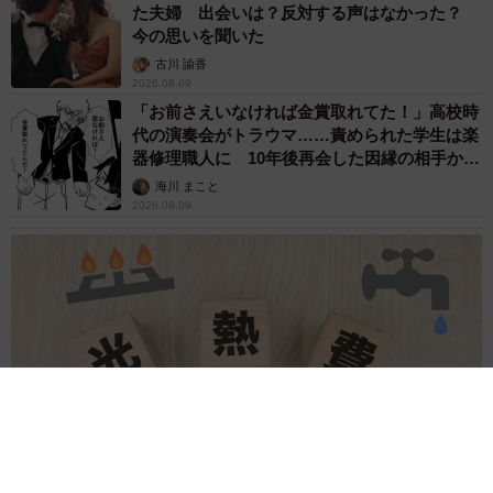
た夫婦 出会いは？反対する声はなかった？
精神障がい者（双極症Ⅱ型）、セクシャルマイノリティ
今の思いを聞いた
（ゲイ）の当事者。現在はオンラインカウンセリングサー
古川 諭香
2026.08.09
ビスを提供する「勇者の部屋」代表。
「お前さえいなければ金賞取れてた！」高校時
代の演奏会がトラウマ……責められた学生は楽
器修理職人に 10年後再会した因縁の相手から
思わぬ申し出【漫画】
海川 まこと
2026.08.09