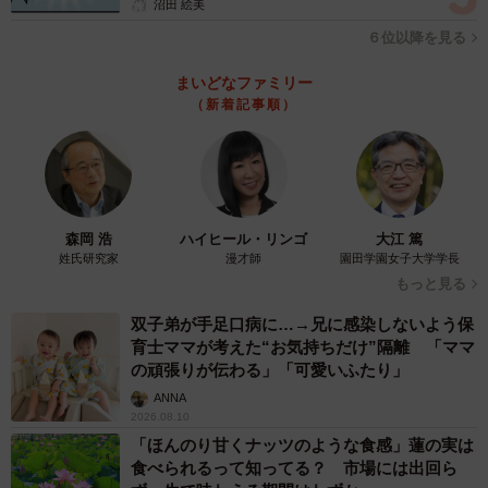
沼田 絵美
用で月額約2万1600円となります。
６位以降を見る
▽訪問介護（ホームヘルプ）
まいどなファミリー
身体介護30分以上1時間未満の場合、基本料金は1回あたり
（新着記事順）
約387円ですが、田中さんの場合は早朝（6時〜8時）と夜
間（18時〜22時）の時間帯に利用するため、早朝・夜間割
増料金として基本料金の25%が加算されます。したがっ
て、1回あたりの費用は約484円です。火曜・木曜の朝と
森岡 浩
ハイヒール・リンゴ
大江 篤
夜、月16回の利用で、月額は約7744円となります。
姓氏研究家
漫才師
園田学園女子大学学長
もっと見る
▽介護用品のレンタル
双子弟が手足口病に…→兄に感染しないよう保
徘徊感知センサーや介護用ベッドを利用しており、月額約
育士ママが考えた“お気持ちだけ”隔離 「ママ
5000円です。これらは介護保険が適用されるため、自己負
の頑張りが伝わる」「可愛いふたり」
担は1割の約500円です。
ANNA
2026.08.10
「ほんのり甘くナッツのような食感」蓮の実は
▽その他の費用
食べられるって知ってる？ 市場には出回ら
おむつ代が月約8000円、配食サービスが週3回で月約1万