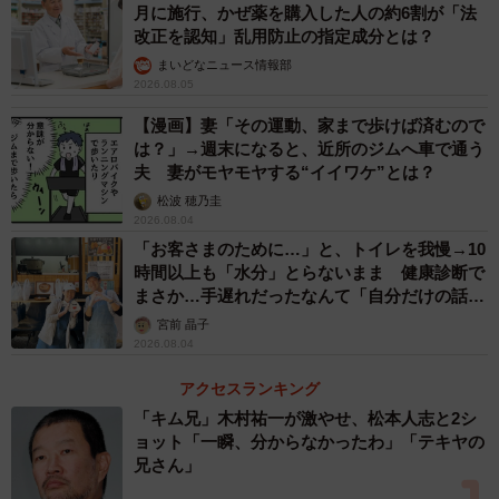
月に施行、かぜ薬を購入した人の約6割が「法
たり、宅配弁当サービスも併用したりしています。18時ご
改正を認知」乱用防止の指定成分とは？
ろから、母親の介助をしつつ一緒にゆっくりと夕食をとり
まいどなニュース情報部
ます。この時間は、母親とのコミュニケーションを大切に
2026.08.05
する貴重な時間でもあります。
【漫画】妻「その運動、家まで歩けば済むので
は？」→週末になると、近所のジムへ車で通う
夫 妻がモヤモヤする“イイワケ”とは？
デイサービスに行かない火曜・木曜の夕方18時30分から
松波 穂乃圭
は、訪問介護ヘルパーが母の夕食介助と入浴介助、就寝準
2026.08.04
備を行います。ちなみに、1日のうち朝と夜の2回ヘルパー
「お客さまのために…」と、トイレを我慢→10
を利用する火曜・木曜は、サービス提供の間隔を2時間以上
時間以上も「水分」とらないまま 健康診断で
まさか…手遅れだったなんて「自分だけの話で
空けることで、それぞれ別のサービスとして介護保険が適
はなく、日本中で起きている問題では？」
宮前 晶子
用されます。
2026.08.04
そうして母親の就寝準備が完了するのが20時。徘徊防止の
アクセスランキング
ため、玄関にセンサーを設置し、夜間の見守りも行ってい
「キム兄」木村祐一が激やせ、松本人志と2シ
ます。また、部屋の照明を調整して、安心して眠れる環境
ョット「一瞬、分からなかったわ」「テキヤの
を整えます。
兄さん」