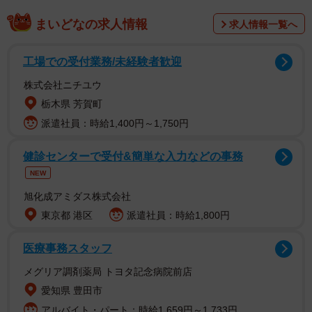
まいどなの求人情報
求人情報一覧へ
田中さんと同じような悩みを抱える人は多いのではないで
工場での受付業務/未経験者歓迎
しょうか。介護保険サービスも、何を利用すれば良いの
株式会社ニチユウ
か、どこで相談が出来るのか、少し難しく感じてしまいま
栃木県 芳賀町
すよね。
派遣社員：時給1,400円～1,750円
田中さんのタイムスケジュールから、両立のためのテクニ
ックを見ていきましょう。
健診センターで受付&簡単な入力などの事務
NEW
介護離職の現実と2025年問題
旭化成アミダス株式会社
東京都 港区
派遣社員：時給1,800円
現在、日本では年間約10万人以上が介護を理由に離職して
います。厚生労働省による2022（令和4） 年就業構造基本
医療事務スタッフ
調査によると、1年間で介護離職した人は10万6000人にの
メグリア調剤薬局 トヨタ記念病院前店
ぼり、そのうち女性が約77%を占めています。また、介護
愛知県 豊田市
をしながら働いている人の7割が40代から50代という、働
アルバイト・パート：時給1,659円～1,733円