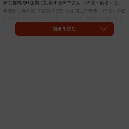
東京都内のIT企業に勤務する田中さん（45歳・仮名）は、1
年前から要介護2の認定を受けた認知症の母親（75歳）の在
宅介護を始めました。認知症の症状である朝方の徘徊や夜
間の不眠により、当初は自身も睡眠不足で業務に支障が出
続きを読む
る日々でした。「このままでは仕事を辞めるしかな
い……」と追い詰められていた田中さんでしたが、介護保
険サービスとリモートワークを組み合わせることで、仕事
と両立しながら母親の介護を続けています。