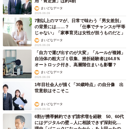
用「肯定派」は約4割
まいどなデータ
2026.06.09
7割以上のママが、日常で味わう「男女差別」
の背景には……？ 「仕事でチャンスが平等
じゃない」「家事育児は女性が担うものだと」
まいどなデータ
2026.06.09
「自力で運び出すのが大変」「ルールが複雑」
自治体の粗大ゴミ収集、挫折経験者は64.8％
オートロック付き、高層階住まいも影響？
まいどなデータ
2026.06.09
1年目社会人が描く「30歳時点」の自分像 出
世意欲はそこそこ
まいどなデータ
2026.06.08
6割が携帯解約できず請求増を経験 50、60代
にはデジタルの壁→人に相談できず深刻化…
理由「パニックになったから」を上回ったの