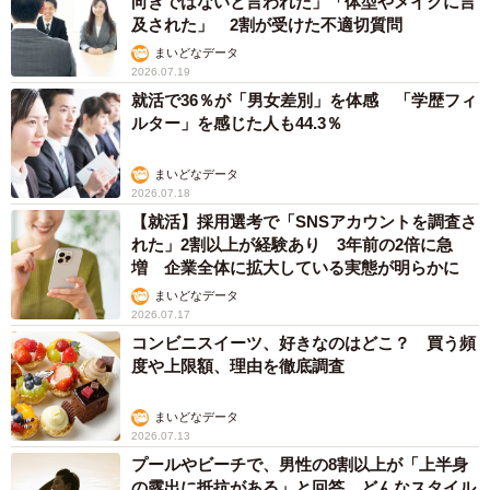
向きではないと言われた」「体型やメイクに言
及された」 2割が受けた不適切質問
まいどなデータ
2026.07.19
就活で36％が「男女差別」を体感 「学歴フィ
ルター」を感じた人も44.3％
まいどなデータ
2026.07.18
【就活】採用選考で「SNSアカウントを調査さ
れた」2割以上が経験あり 3年前の2倍に急
増 企業全体に拡大している実態が明らかに
まいどなデータ
2026.07.17
コンビニスイーツ、好きなのはどこ？ 買う頻
度や上限額、理由を徹底調査
まいどなデータ
2026.07.13
プールやビーチで、男性の8割以上が「上半身
の露出に抵抗がある」と回答…どんなスタイル