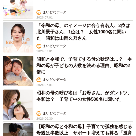
まいどなデータ
2026.07.01
「令和の母」のイメージに合う有名人、2位は
北川景子さん、1位は？ 女性1000名に聞い
た 昭和は山岡久乃さん
まいどなデータ
2026.07.01
昭和と令和で、子育てする母の状況は…？ 令
和の母が子どもの人数を決める理由、昭和の2
倍に
まいどなデータ
2026.07.01
昭和の母の呼び名は「お母さん」がダントツ、
令和は？ 子育て中の女性500名に聞いた
まいどなデータ
2026.06.30
【昭和の母と令和の母】子育てで孤独を感じる
母親は半数以上 サポート増えても募る「孤育