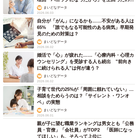
は？
まいどなデータ
2026.06.03
自分が「がん」になるかも……不安がある人は
65% 「誰でもなる可能性のある病気」早期発
見のための対策は？
まいどなデータ
2026.06.02
婚活で「心」が疲れた……「心療内科・心理カ
ウンセリング」を受診する人も続出 ”前向き
に続けられる人”は何が違う？
まいどなデータ
2026.06.02
子育て世代の25%が「周囲に頼れていない」…
相談をためらうのは？「サイレント・ワンオ
ペ」の実態
まいどなデータ
2026.06.01
親が子に望む職業ランキングは男女とも「公務
員・官僚」「会社員」がTOP2 「医師になっ
てほしい」も、そろって上位に