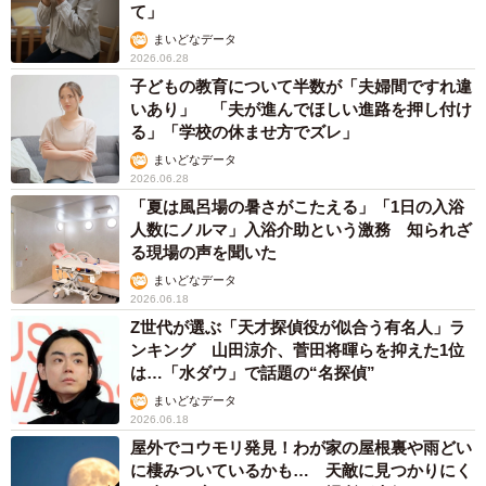
て」
まいどなデータ
2026.06.28
子どもの教育について半数が「夫婦間ですれ違
いあり」 「夫が進んでほしい進路を押し付け
る」「学校の休ませ方でズレ」
まいどなデータ
2026.06.28
「夏は風呂場の暑さがこたえる」「1日の入浴
人数にノルマ」入浴介助という激務 知られざ
る現場の声を聞いた
まいどなデータ
2026.06.18
Z世代が選ぶ「天才探偵役が似合う有名人」ラ
ンキング 山田涼介、菅田将暉らを抑えた1位
は…「水ダウ」で話題の“名探偵”
まいどなデータ
2026.06.18
屋外でコウモリ発見！わが家の屋根裏や雨どい
に棲みついているかも… 天敵に見つかりにく