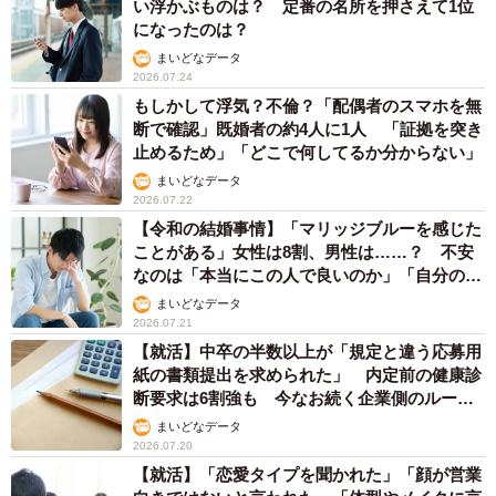
い浮かぶものは？ 定番の名所を押さえて1位
になったのは？
まいどなデータ
2026.07.24
もしかして浮気？不倫？「配偶者のスマホを無
断で確認」既婚者の約4人に1人 「証拠を突き
止めるため」「どこで何してるか分からない」
まいどなデータ
2026.07.22
【令和の結婚事情】「マリッジブルーを感じた
ことがある」女性は8割、男性は……？ 不安
なのは「本当にこの人で良いのか」「自分の時
間が取れなくなる」
まいどなデータ
2026.07.21
【就活】中卒の半数以上が「規定と違う応募用
紙の書類提出を求められた」 内定前の健康診
断要求は6割強も 今なお続く企業側のルール
外対応
まいどなデータ
2026.07.20
【就活】「恋愛タイプを聞かれた」「顔が営業