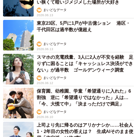
い狭くて暗いジメジメした場所が大好き
まいどなデータ
2026.06.13
東京23区、5戸に1戸が中古億ション 港区・
千代田区は過半数が億超え
まいどなデータ
2026.06.13
スマホの充電残量、3人に2人が不安を経験 足
りずに困ることは「キャッシュレス決済ができ
ない」が過半数 ゴールデンウィーク調査
まいどなデータ
2026.06.12
保育園、幼稚園、学童「希望通りに入れた」6
割強 逆に「希望通りではなかった」人は…
「今、大慌て中」「決まっただけで満足」
まいどなデータ
2026.06.10
上司より先に帰るのはアリかナシか……社会人
1・2年目の女性の答えは？ 生成AIそのまま使