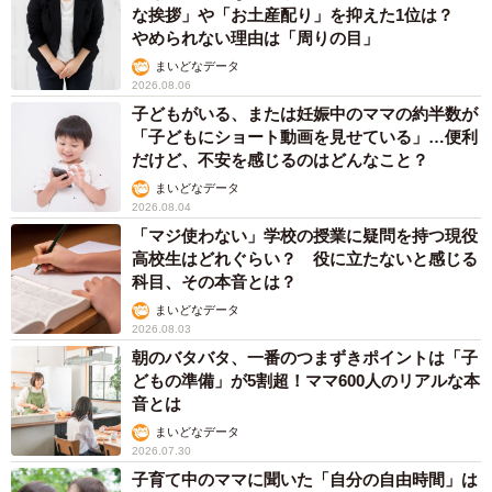
な挨拶」や「お土産配り」を抑えた1位は？
やめられない理由は「周りの目」
まいどなデータ
2026.08.06
子どもがいる、または妊娠中のママの約半数が
「子どもにショート動画を見せている」…便利
だけど、不安を感じるのはどんなこと？
まいどなデータ
2026.08.04
「マジ使わない」学校の授業に疑問を持つ現役
高校生はどれぐらい？ 役に立たないと感じる
科目、その本音とは？
まいどなデータ
2026.08.03
朝のバタバタ、一番のつまずきポイントは「子
どもの準備」が5割超！ママ600人のリアルな本
音とは
まいどなデータ
2026.07.30
子育て中のママに聞いた「自分の自由時間」は