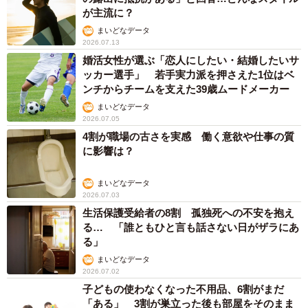
が主流に？
まいどなデータ
2026.07.13
婚活女性が選ぶ「恋人にしたい・結婚したいサ
ッカー選手」 若手実力派を押さえた1位はベ
ンチからチームを支えた39歳ムードメーカー
まいどなデータ
2026.07.05
4割が職場の古さを実感 働く意欲や仕事の質
に影響は？
まいどなデータ
2026.07.03
生活保護受給者の8割 孤独死への不安を抱え
る… 「誰ともひと言も話さない日がザラにあ
る」
まいどなデータ
2026.07.02
子どもの使わなくなった不用品、6割がまだ
「ある」 3割が巣立った後も部屋をそのまま