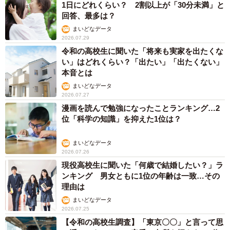
1日にどれくらい？ 2割以上が「30分未満」と
回答、最多は？
まいどなデータ
2026.07.29
令和の高校生に聞いた「将来も実家を出たくな
い」はどれくらい？「出たい」「出たくない」
本音とは
まいどなデータ
2026.07.27
漫画を読んで勉強になったことランキング…2
位「科学の知識」を抑えた1位は？
まいどなデータ
2026.07.26
現役高校生に聞いた「何歳で結婚したい？」ラ
ンキング 男女ともに1位の年齢は一致…その
理由は
まいどなデータ
2026.07.25
【令和の高校生調査】「東京〇〇」と言って思