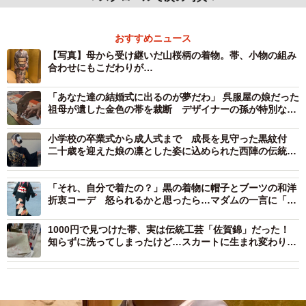
おすすめニュース
【写真】母から受け継いだ山桜柄の着物。帯、小物の組み
合わせにもこだわりが…
「あなた達の結婚式に出るのが夢だわ」 呉服屋の娘だった
祖母が遺した金色の帯を裁断 デザイナーの孫が特別なド
レスに 「おばあちゃんにも兄の結婚式を見せたかった」
小学校の卒業式から成人式まで 成長を見守った黒紋付
二十歳を迎えた娘の凛とした姿に込められた西陣の伝統工
芸士の思い
「それ、自分で着たの？」黒の着物に帽子とブーツの和洋
折衷コーデ 怒られるかと思ったら…マダムの一言に「と
っても素敵」「センス良すぎる」
1000円で見つけた帯、実は伝統工芸「佐賀錦」だった！
知らずに洗ってしまったけど…スカートに生まれ変わり
「職人さんも喜んでる」の声