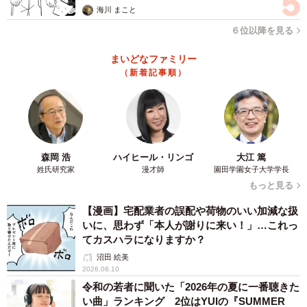
海川 まこと
６位以降を見る
まいどなファミリー
（新着記事順）
森岡 浩
ハイヒール・リンゴ
大江 篤
姓氏研究家
漫才師
園田学園女子大学学長
もっと見る
【漫画】宅配業者の誤配や荷物のいい加減な扱
いに、思わず「本人が謝りに来い！」…これっ
てカスハラになりますか？
沼田 絵美
2026.08.10
令和の若者に聞いた「2026年の夏に一番聴きた
い曲」ランキング 2位はYUIの『SUMMER