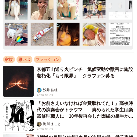
家族
思い出
ファッション
京都五山送り火ピンチ 気候変動や獣害に施設
老朽化「もう限界」 クラファン募る
浅井 佳穂
2026.08.09
「お前さえいなければ金賞取れてた！」高校時
代の演奏会がトラウマ……責められた学生は楽
器修理職人に 10年後再会した因縁の相手から
思わぬ申し出【漫画】
海川 まこと
2026.08.09