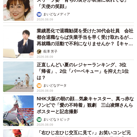
「天使の笑顔」
まいどなメディア
2026.08.09
業績悪化で退職勧奨を受けた30代会社員 会社
都合退職ならば失業手当を早く受け取れるが…
再就職の活動で不利になりませんか？【キャリ
アカウンセラーが解説】
長澤 芳子
2026.08.09
正直しんどい夏のレジャーランキング、3位
「帰省」、2位「バーベキュー」を抑えた1位
は？
まいどなデータ
2026.08.09
NHK大阪の朝の顔…気象キャスター、真っ赤な
ワンピで「愛の不時着」観劇 三山凌輝さんら
ポスターと記念撮影
まいどなトピック
2026.08.09
「右ひじ左ひじ交互に見て♪」お笑いコンビ元