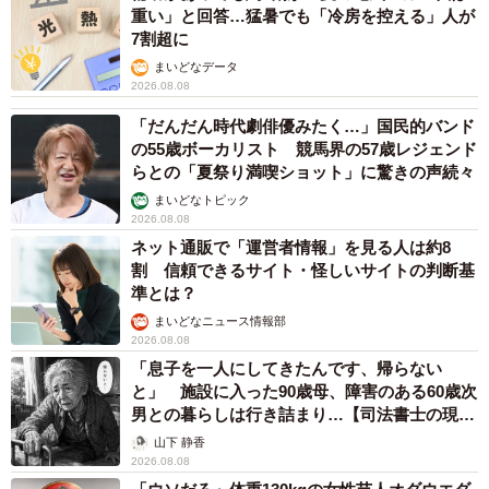
重い」と回答…猛暑でも「冷房を控える」人が
7割超に
まいどなデータ
2026.08.08
「だんだん時代劇俳優みたく…」国民的バンド
の55歳ボーカリスト 競馬界の57歳レジェンド
らとの「夏祭り満喫ショット」に驚きの声続々
まいどなトピック
2026.08.08
ネット通販で「運営者情報」を見る人は約8
割 信頼できるサイト・怪しいサイトの判断基
準とは？
まいどなニュース情報部
2026.08.08
「息子を一人にしてきたんです、帰らない
と」 施設に入った90歳母、障害のある60歳次
男との暮らしは行き詰まり…【司法書士の現場
から】
山下 静香
2026.08.08