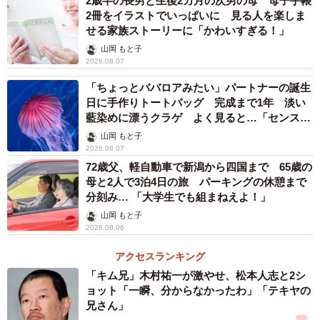
2歳半の長男と生後2カ月の次男の母 母子手帳
2冊をイラストでいっぱいに 見る人を楽しま
せる家族ストーリーに「かわいすぎる！」
山岡 もと子
2026.08.07
「ちょっとババロアみたい」パートナーの誕生
日に手作りトートバッグ 完成まで1年 淡い
藍染めに漂うクラゲ よく見ると…「センスす
ごい」
山岡 もと子
2026.08.07
72歳父、軽自動車で新潟から四国まで 65歳の
母と2人で3泊4日の旅 パーキングの休憩まで
分刻み… 「大学生でも組まねえよ！」
山岡 もと子
2026.08.06
アクセスランキング
「キム兄」木村祐一が激やせ、松本人志と2シ
ョット「一瞬、分からなかったわ」「テキヤの
兄さん」