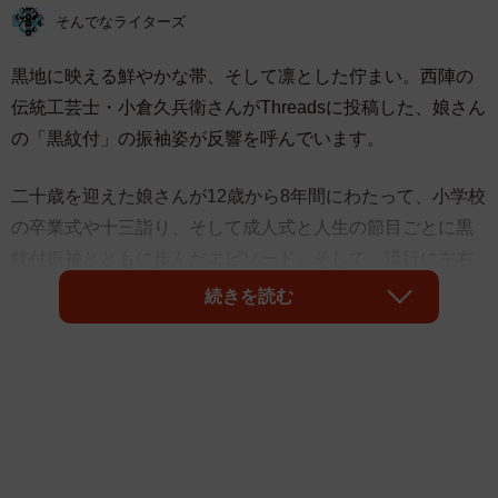
そんでなライターズ
黒地に映える鮮やかな帯、そして凛とした佇まい。西陣の
伝統工芸士・小倉久兵衛さんがThreadsに投稿した、娘さん
の「黒紋付」の振袖姿が反響を呼んでいます。
二十歳を迎えた娘さんが12歳から8年間にわたって、小学校
の卒業式や十三詣り、そして成人式と人生の節目ごとに黒
紋付振袖とともに歩んだエピソード。そして、流行に左右
されず、時を重ねるごとに増す魅力とそこに込められた親
続きを読む
の願いがありました。