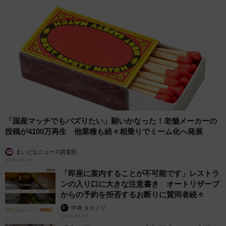
応できる物だと確信しています」
今回の投稿には大きな反響が寄せられました。若い世代が
黒紋付を自由に、凛と着こなす姿に共感する声も多く届い
たそうです。それらの声を踏まえ、小倉さんは今後につい
てこう話します。
「もっと若い世代にも身近に感じられるような物作りを考
「国産マッチでもバズりたい」願いかなった！老舗メーカーの
えています。ファッションとして、振袖をもっと楽しんで
投稿が4100万再生 他業種も続々相乗りでミーム化へ発展
もらえるようになれば良いですね」
まいどなニュース調査部
2026.08.07
「即座に案内することが不可能です」レストラ
ンの入り口に大きな注意書き オートリザーブ
からの予約を拒否するお断りに賛同者続々
中将 タカノリ
2026.08.07