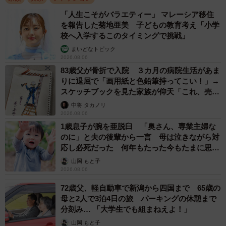
「人生こそがバラエティー」 マレーシア移住
を報告した菊地亜美 子どもの教育考え「小学
校へ入学するこのタイミングで挑戦」
まいどなトピック
2026.08.06
83歳父が骨折で入院 ３カ月の病院生活があま
りに退屈で「画用紙と色鉛筆持ってこい！」→
スケッチブックを見た家族が仰天「これ、売れ
ますよ…」
中将 タカノリ
2026.08.06
1歳息子が腕を亜脱臼 「奥さん、専業主婦な
のに」と夫の後輩から一言 母は泣きながら対
応し必死だった 何年もたった今もたまに思い
出し…
山岡 もと子
2026.08.06
72歳父、軽自動車で新潟から四国まで 65歳の
母と2人で3泊4日の旅 パーキングの休憩まで
分刻み… 「大学生でも組まねえよ！」
山岡 もと子