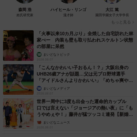
森岡 浩
ハイヒール・リンゴ
大江 篤
姓氏研究家
漫才師
園田学園女子大学学長
もっと見る
「火事以来10カ月ぶり」全焼した自宅訪れた林
家ぺー 内装も壁も取り払われスケルトン状態
3/3
の部屋に呆然
まいどなトピック
黒紋付振袖の正面全身。帯や小物で華やかさを演出／小倉久兵衛さん
2026.08.07
（@tutayakyubei）提供
「こんなかわいい子おるん！？」大阪出身の
UHB26歳アナが話題…父は元プロ野球選手
小学校の卒業式、十三詣り、そして二十歳の集い―。「成
「アイドルさんよりかわいい」「めちゃ爽や
長に合わせて装いを変えられるのが、この一着の強み」だ
か」
まいどなメディア
と、小倉さんは語ります。
2026.08.07
世界一周中に3度も出会った運命的カップル
口では言えない「ジョージアの熱い夜」に「も
「振袖というものを成人式のみで終わらせてしまうのは非
うやめぇや！」藤井が猛ツッコミ連発【新婚さ
常にもったいないと思い、3年半ほど前に『大人の振袖展』
ん】
まいどなニュース
という展示会を所属しているグループで行いました。黒紋
2026.08.07
付振袖は、結ぶ帯や小物合わせなど年齢に応じて幅広く対