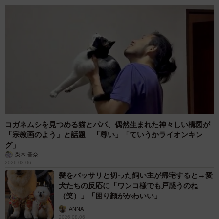
コガネムシを見つめる猫とパパ、偶然生まれた神々しい構図が
「宗教画のよう」と話題 「尊い」「ていうかライオンキン
グ」
梨木 香奈
2026.08.06
髪をバッサリと切った飼い主が帰宅すると→愛
犬たちの反応に「ワンコ様でも戸惑うのね
（笑）」「困り顔がかわいい」
ANNA
2026.08.06