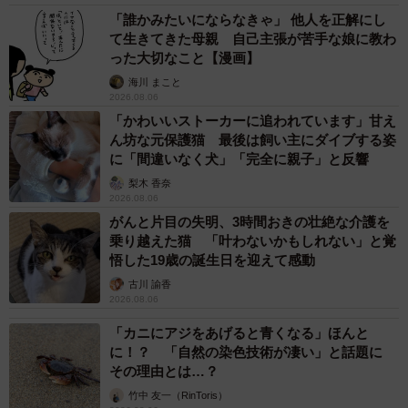
「誰かみたいにならなきゃ」 他人を正解にし
て生きてきた母親 自己主張が苦手な娘に教わ
った大切なこと【漫画】
海川 まこと
2026.08.06
「かわいいストーカーに追われています」甘え
ん坊な元保護猫 最後は飼い主にダイブする姿
に「間違いなく犬」「完全に親子」と反響
梨木 香奈
2026.08.06
がんと片目の失明、3時間おきの壮絶な介護を
乗り越えた猫 「叶わないかもしれない」と覚
悟した19歳の誕生日を迎えて感動
古川 諭香
2026.08.06
「カニにアジをあげると青くなる」ほんと
に！？ 「自然の染色技術が凄い」と話題に
その理由とは…？
竹中 友一（RinToris）