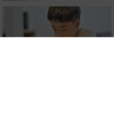
子どもの学校外の学習時間が11年で2割減少 「家庭学習0分
層」が約半数に達する深刻な実態と広がる学習格差
まいどなニュース情報部
2026.08.06
「事故物件」という言葉のイメージにとらわれ
ていませんか？ 不動産業者が語る「物件の可
能性」を閉ざさないために必要なこと
平藤 清刀