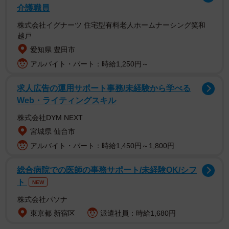
介護職員
株式会社イグナーツ 住宅型有料老人ホームナーシング笑和
越戸
愛知県 豊田市
アルバイト・パート：時給1,250円～
求人広告の運用サポート事務/未経験から学べる
Web・ライティングスキル
今回話題となった振袖は、一般的な色鮮やかなものとは一
株式会社DYM NEXT
線を画す黒紋付の仕立てである点が特長です。冠婚葬祭の
宮城県 仙台市
最高礼装に用いられる深い「黒」を基調とし、背中、両
アルバイト・パート：時給1,450円～1,800円
胸、両袖の5箇所に家紋が入る「五つ紋」の様式は、着物の
中でも最も格式高いものとされています。地色が漆黒だか
総合病院での医師の事務サポート/未経験OK/シフ
らこそ、合わせる帯や小物の色・柄が鮮烈に引き立ち、コ
ト
NEW
ーディネート次第で印象を自在に変えることができます。
株式会社パソナ
東京都 新宿区
派遣社員：時給1,680円
娘さんは当初、成人式には「行かない」と言っていたそう