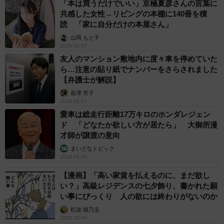
「本は買うだけでいい」京極夏彦さんの言葉に
共感した女性→リビングの本棚に140冊を積
読 「家に自分だけの本屋さん」
山岡 もと子
2026.08.07
友人のマンション敷地内に度々車を停めていた
ら…注意の貼り紙でナンバーをさらされました
【弁護士が解説】
長澤 芳子
2026.08.07
愛車は総走行距離17万キロのホンダレジェン
ド 「どなたか欲しい方が居たら」 大御所漫
才師が譲渡の意向
まいどなトピック
2026.08.06
【漫画】「高い家賃を払えるのに、まだ欲し
い？」高級レジデンスの七夕飾り、書かれた願
い事にびっくり 人の欲には終わりがないのか
松波 穂乃圭
2026.08.06