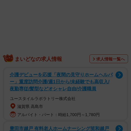
まいどなの求人情報
求人情報一覧へ
介護デビューを応援「夜間の見守りホームヘルパ
ー」重度訪問介護/週1日から/未経験でも高収入/
1/3
夜勤専従/髪型などオシャレ自由/介護職員
黒紋付振袖の後ろ姿。帯と小物で印象を変えながら着続けてきた一着／
ユースタイルラボラトリー株式会社
小倉久兵衛さん（@tutayakyubei）提供＝画像をトリミングしています
滋賀県 高島市
アルバイト・パート：時給1,700円～1,780円
豊田市越戸 有料老人ホームナーシング笑和越戸