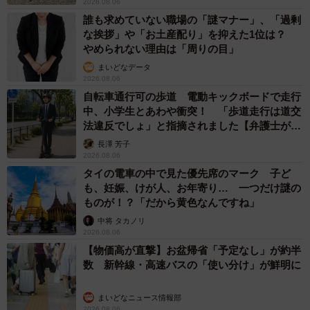
2026.08.06
誰も求めていない職場の「謎マナー」、「過剰
な挨拶」や「お土産配り」を抑えた1位は？
やめられない理由は「周りの目」
まいどなデータ
2026.08.06
自転車通行可の歩道 電動キックボードで走行
中、小学生とあわや衝突！ 「歩道走行は道交
法違反でしょ」と指摘されました【弁護士が解
説】
長澤 芳子
2026.08.06
タイの電車の中で見た優先席のマーク 子ど
も、妊娠、けが人、お年寄り… 一つだけ謎の
ものが！？「だから黄色なんですね」
中将 タカノリ
2026.08.06
【物価高が直撃】お盆帰省「予定なし」が約半
数 新幹線・高速バスの「使い分け」が鮮明に
まいどなニュース情報部
2026.08.06