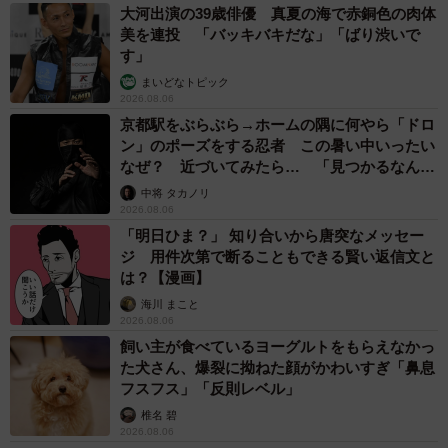
大河出演の39歳俳優 真夏の海で赤銅色の肉体
美を連投 「バッキバキだな」「ばり渋いで
す」
まいどなトピック
2026.08.06
京都駅をぶらぶら→ホームの隅に何やら「ドロ
ン」のポーズをする忍者 この暑い中いったい
なぜ？ 近づいてみたら… 「見つかるなんて
未熟」
中将 タカノリ
2026.08.06
「明日ひま？」 知り合いから唐突なメッセー
ジ 用件次第で断ることもできる賢い返信文と
は？【漫画】
海川 まこと
2026.08.06
飼い主が食べているヨーグルトをもらえなかっ
た犬さん、爆裂に拗ねた顔がかわいすぎ「鼻息
フスフス」「反則レベル」
椎名 碧
2026.08.06