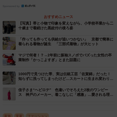
ですが、友人からの誘いを受けたとのことで結果的に行く
Sponsored by
ことに。小倉さんは、「業界人として、一生に一度の舞台
おすすめニュース
なので、参加すると知ってホッとしました」と親としての
【写真】帯と小物で印象を変えながら、小学校卒業から二
本音を明かします。
十歳まで着続けた黒紋付の後ろ姿
こうして成人式にあたる二十歳の式典にも、娘さんは黒紋
「作っても作っても供給が追いつかない」 京都で簡単に
着られる着物が誕生 「三部式着物」が大ヒット
付で参加したそう。この日の帯や小物のコーディネート
は、基本的に小倉さんが考えたのだとか。
マジで何者！？→2年前に振袖スノボでバズった女性の卒
業制作「かっこよすぎ」とまた話題に
「色に関しては本人の意向も聞き入れましたが、目立つよ
1000円で見つけた帯、実は伝統工芸「佐賀錦」だった！
うなコーディネートを私が考えました」
知らずに洗ってしまったけど…スカートに生まれ変わり
「職人さんも喜んでる」の声
投稿された写真の撮影時については、「なかなか娘とこの
佳子さま“ヘビロテ” 色違いでそろえた2枚のワンピー
ス 神戸のメーカー、着こなしに「感激」…愛される理由
ようなやり取りをすることが少なくなり、お互いに照れく
を聞いた
さいものがあったかと思います」と振り返ります。
家族
実家
ファッション