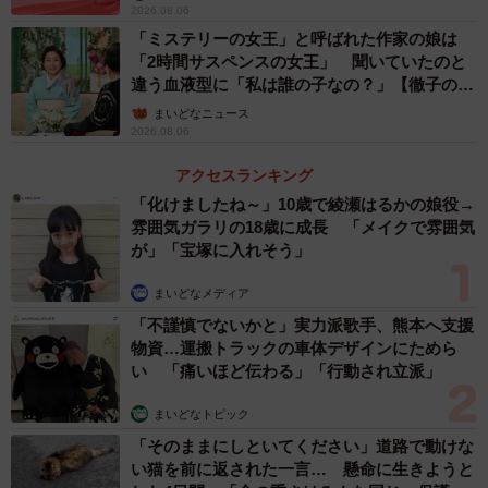
2026.08.06
「ミステリーの女王」と呼ばれた作家の娘は
「2時間サスペンスの女王」 聞いていたのと
違う血液型に「私は誰の子なの？」【徹子の部
2/3
屋】
まいどなニュース
黒紋付振袖の後ろ姿。帯と小物で印象を変えながら着続けてきた一着／
2026.08.06
小倉久兵衛さん（@tutayakyubei）提供
アクセスランキング
小倉さんがこの黒紋付を娘さんに仕立てたのは約10年前。
「化けましたね～」10歳で綾瀬はるかの娘役→
雰囲気ガラリの18歳に成長 「メイクで雰囲気
背景には、業界の変化がありました。
が」「宝塚に入れそう」
「紋付の職人さんから引退すると言われたんですが、その
まいどなメディア
時に、仕事が激減して同業者も多く廃業しているという現
「不謹慎でないかと」実力派歌手、熊本へ支援
物資…運搬トラックの車体デザインにためら
状を聞きました。そこで、なにか新しい提案をしてみたい
い 「痛いほど伝わる」「行動され立派」
と思ったんです」
まいどなトピック
こうして小倉さんが考えたのが、「格式の象徴でもある黒
「そのままにしといてください」道路で動けな
い猫を前に返された一言… 懸命に生きようと
紋付を、特別な日の装いとしてだけでなく、長く着られる