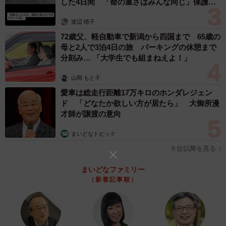
した4日間 「命の重さはみんな同じ」保護団
振袖として提示したい」という案でした。
体代表の訴え
渡辺 晴子
72歳父、軽自動車で新潟から四国まで 65歳の
母と2人で3泊4日の旅 パーキングの休憩まで
分刻み… 「大学生でも組まねえよ！」
山岡 もと子
愛車は総走行距離17万キロのホンダレジェン
ド 「どなたか欲しい方が居たら」 大御所漫
才師が譲渡の意向
まいどなトピック
６位以降を見る
まいどなファミリー
（新着記事順）