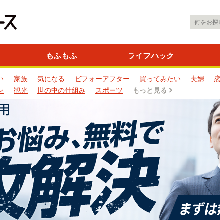
もふもふ
ライフハック
い
家族
気になる
ビフォーアフター
買ってみたい
夫婦
ン
観光
世の中の仕組み
スポーツ
もっと見る