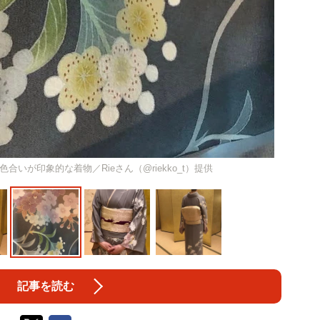
いが印象的な着物／Rieさん（@riekko_t）提供
記事を読む