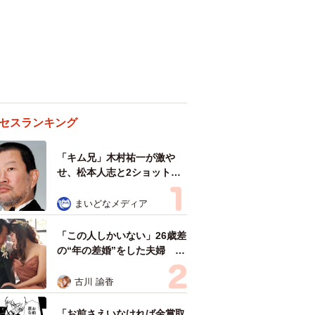
セスランキング
「キム兄」木村祐一が激や
せ、松本人志と2ショット
「一瞬、分からなかったわ」
「テキヤの兄さん」
まいどなメディア
「この人しかいない」26歳差
の“年の差婚”をした夫婦 出
会いは？反対する声はなかっ
た？ 今の思いを聞いた
古川 諭香
「お前さえいなければ金賞取