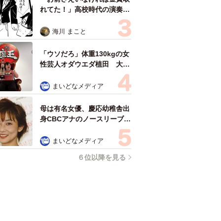
れてた！」高校時代の演奏会
がトラウマ……責められた学
生は楽器修理職人に 10年後
海川 まこと
再会した因縁の相手から思わ
ぬ申し出【漫画】
「ウソだろ」体重130kgの女
性芸人オダウエダ植田 大学
時代のほっそり姿に「マジ
で」
まいどなメディア
母は有名女優、慶応幼稚舎出
身CBCアナのノースリーブ姿
「育ちの良さが表情に表れて
る」「天使の笑顔」
まいどなメディア
６位以降を見る