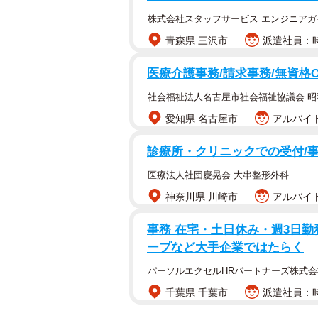
株式会社スタッフサービス エンジニアガ
青森県 三沢市
派遣社員：時
医療介護事務/請求事務/無資格
社会福祉法人名古屋市社会福祉協議会 
愛知県 名古屋市
アルバイト
診療所・クリニックでの受付/
医療法人社団慶晃会 大串整形外科
神奈川県 川崎市
アルバイト
事務 在宅・土日休み・週3日勤
ープなど大手企業ではたらく
パーソルエクセルHRパートナーズ株式会
千葉県 千葉市
派遣社員：時給