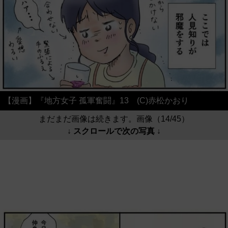
【漫画】『地方女子 孤軍奮闘』13 (C)赤松かおり
まだまだ画像は続きます。画像（14/45）
↓ スクロールで次の写真 ↓