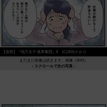
【漫画】『地方女子 孤軍奮闘』8 (C)赤松かおり
まだまだ画像は続きます。画像（9/45）
↓ スクロールで次の写真 ↓