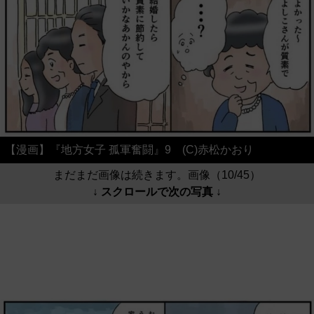
【漫画】『地方女子 孤軍奮闘』9 (C)赤松かおり
まだまだ画像は続きます。画像（10/45）
↓ スクロールで次の写真 ↓