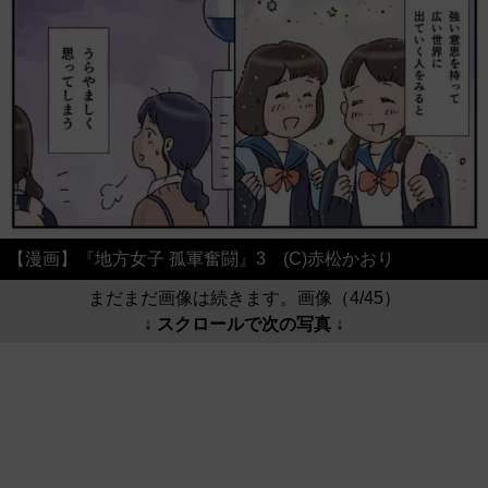
【漫画】『地方女子 孤軍奮闘』3 (C)赤松かおり
まだまだ画像は続きます。画像（4/45）
↓ スクロールで次の写真 ↓