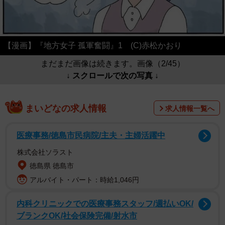
【漫画】『地方女子 孤軍奮闘』1 (C)赤松かおり
まだまだ画像は続きます。画像（2/45）
↓ スクロールで次の写真 ↓
まいどなの求人情報
求人情報一覧へ
医療事務/徳島市民病院/主夫・主婦活躍中
株式会社ソラスト
徳島県 徳島市
アルバイト・パート：時給1,046円
内科クリニックでの医療事務スタッフ/週払いOK/
ブランクOK/社会保険完備/射水市