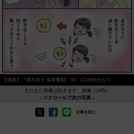
【漫画】『地方女子 孤軍奮闘』36 (C)赤松かおり
まだまだ画像は続きます。画像（1/45）
↓ スクロールで次の写真 ↓
記事を読む