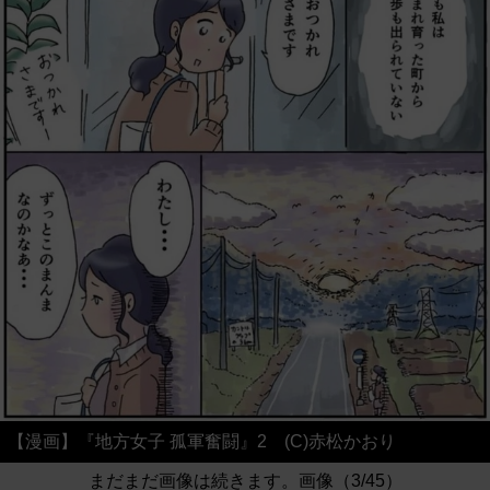
【漫画】『地方女子 孤軍奮闘』2 (C)赤松かおり
まだまだ画像は続きます。画像（3/45）