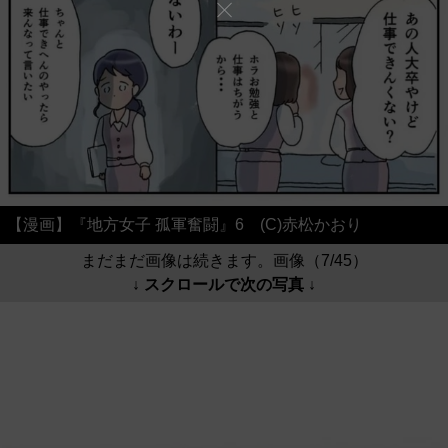
【漫画】『地方女子 孤軍奮闘』6 (C)赤松かおり
まだまだ画像は続きます。画像（7/45）
↓ スクロールで次の写真 ↓