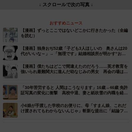
↓ スクロールで次の写真 ↓
おすすめニュース
【漫画】ずっとここではないどこかに行きたかった（全編
を読む）
【漫画】独身おぢ52歳「子ども3人ほしいの 奥さんは20
代がいいな～」→「無理です」結婚相談所が明かす“おぢ
ブロック”の現実
【漫画】僕たちはどこで間違えたのだろう……英才教育を
強いられ最難関大に進んだ幼なじみの男女 再会の場は拘
置所だった
「30年苦労すると 人間はこうなります」16歳→46歳 免許
証写真の変化に衝撃 高校中退、妻と紙吹雪の内職を経
て…「最後の顔が1番カッコいい」20万いいね
小6娘が手渡した学校のお便りに、母「すまん娘、これだ
け渡されてもわからないんじゃ」斬新な提出に「結論ファ
ーストすぎる」「切り取り方が攻めてる」