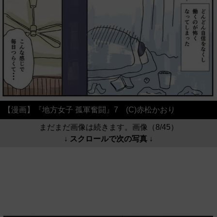
【漫画】『地方女子 孤軍奮闘』7 (C)赤松かおり
まだまだ画像は続きます。画像（8/45）
↓ スクロールで次の写真 ↓