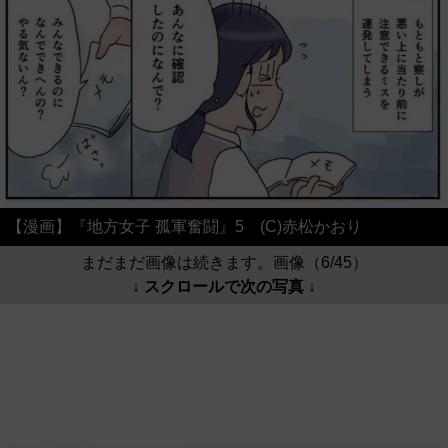
【漫画】『地方女子 孤軍奮闘』5 (C)赤松かおり
まだまだ画像は続きます。画像（6/45）
↓ スクロールで次の写真 ↓