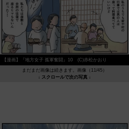
【漫画】『地方女子 孤軍奮闘』10 (C)赤松かおり
まだまだ画像は続きます。画像（11/45）
↓ スクロールで次の写真 ↓