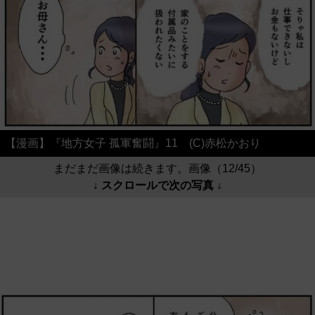
【漫画】『地方女子 孤軍奮闘』11 (C)赤松かおり
まだまだ画像は続きます。画像（12/45）
↓ スクロールで次の写真 ↓