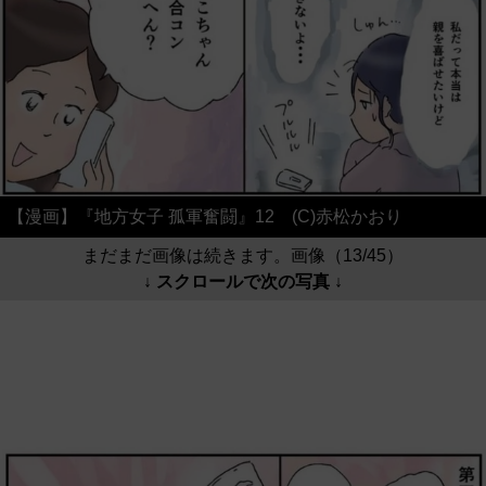
【漫画】『地方女子 孤軍奮闘』12 (C)赤松かおり
まだまだ画像は続きます。画像（13/45）
↓ スクロールで次の写真 ↓