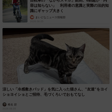
自転車の「ながらスマホ」罰則、6割超が「内
容は知らない」 利用者の意識と実際の法的知
渋谷の話を聞いた佐藤は自分も同じだと涙ながらに話しま
識にギャップ大きく
す。「苦しい思いをしていたのは私だけじゃなかった。そ
まいどなニュース情報部
れがわかっただけでも少し救われた気がする」と語る渋谷
2026.08.05
に、佐藤はまた面会に来ることを約束するのでした。
涼しい「冷感敷きパッド」を気に入った猫さん、”友達”をヨイ
ショヨイショとご招待、毛づくろいでおもてなし
椎名 碧
2026.08.05
11/50