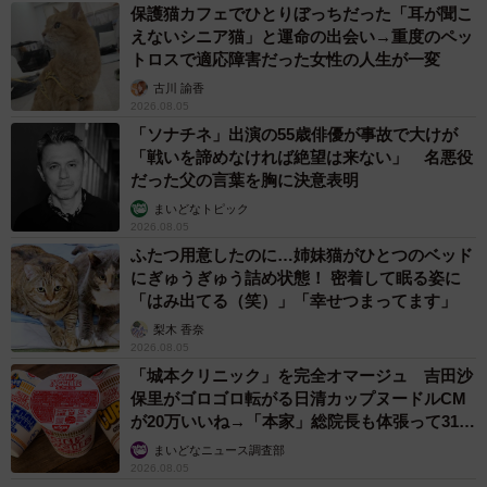
保護猫カフェでひとりぼっちだった「耳が聞こ
えないシニア猫」と運命の出会い→重度のペッ
渋谷が自分と同じ気持ちだったことに気づく（ワダユウキさん提供）
トロスで適応障害だった女性の人生が一変
その後も2人は面会や手紙のやり取りを重ねます。その中で
古川 諭香
2026.08.05
佐藤は平等で正しい教育をしたいと、「希咲舎」設立を立
「ソナチネ」出演の55歳俳優が事故で大けが
ち上げたのです。最後の場面では佐藤と渋谷は結ばれて温
「戦いを諦めなければ絶望は来ない」 名悪役
かな家庭を築いていることが分かります。
だった父の言葉を胸に決意表明
まいどなトピック
2026.08.05
読者からは「子供の事を考えない親や社会に壊される子供
ふたつ用意したのに…姉妹猫がひとつのベッド
達のなんと多い事か」「まだまだ学歴社会が根付いていま
にぎゅうぎゅう詰め状態！ 密着して眠る姿に
すが、実際にこう言う家庭もあるんだろうなと思います」
「はみ出てる（笑）」「幸せつまってます」
など、現代の教育について問題視する声が多くあがりまし
梨木 香奈
2026.08.05
た。
「城本クリニック」を完全オマージュ 吉田沙
保里がゴロゴロ転がる日清カップヌードルCM
が20万いいね→「本家」総院長も体張って31万
いいね
まいどなニュース調査部
2026.08.05