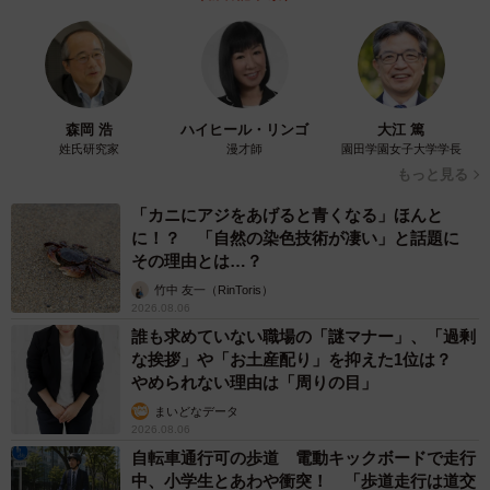
5/50
森岡 浩
ハイヒール・リンゴ
大江 篤
こんなに頑張ったのにどうして…（ワダユウキさん提供）
姓氏研究家
漫才師
園田学園女子大学学長
もっと見る
「カニにアジをあげると青くなる」ほんと
に！？ 「自然の染色技術が凄い」と話題に
その理由とは…？
竹中 友一（RinToris）
2026.08.06
誰も求めていない職場の「謎マナー」、「過剰
な挨拶」や「お土産配り」を抑えた1位は？
やめられない理由は「周りの目」
まいどなデータ
2026.08.06
自転車通行可の歩道 電動キックボードで走行
中、小学生とあわや衝突！ 「歩道走行は道交