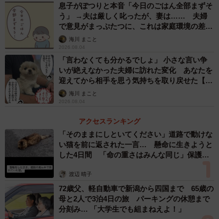
息子がぽつりと本音「今日のごはん全部まずそ
う」 →夫は厳しく叱ったが、妻は…… 夫婦
で意見がまっぷたつに、これは家庭環境の差？
【漫画】
海川 まこと
2026.08.04
「言わなくても分かるでしょ」 小さな言い争
いが絶えなかった夫婦に訪れた変化 あなたを
迎えてから相手を思う気持ちを取り戻せた【漫
画】
海川 まこと
2026.08.04
アクセスランキング
4/50
「そのままにしといてください」道路で動けな
い猫を前に返された一言… 懸命に生きようと
拘置所で再開する佐藤と渋谷（ワダユウキさん提供）
した4日間 「命の重さはみんな同じ」保護団
体代表の訴え
大学を卒業して地方銀行に入行した佐藤でしたが、一流大
渡辺 晴子
学名とは裏腹にまったく仕事が出来ません。ミスをして怒
72歳父、軽自動車で新潟から四国まで 65歳の
られるのが怖くて電話対応もできない佐藤は、周囲のプレ
母と2人で3泊4日の旅 パーキングの休憩まで
分刻み… 「大学生でも組まねえよ！」
ッシャーから仕事を休みがちになってしまいます。