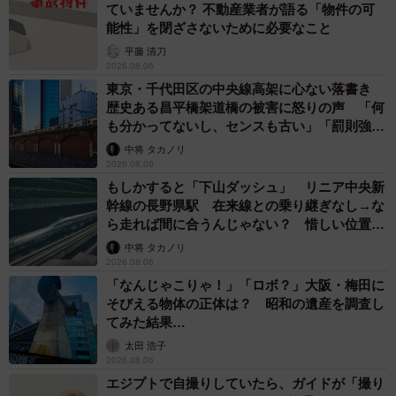
ていませんか？ 不動産業者が語る「物件の可
能性」を閉ざさないために必要なこと
平藤 清刀
2026.08.06
東京・千代田区の中央線高架に心ない落書き
7/50
歴史ある昌平橋架道橋の被害に怒りの声 「何
も分かってないし、センスも古い」「罰則強化
親への愛の代わりに不倫をしてしまう（ワダユウキさん提供）
して」
中将 タカノリ
2026.08.06
もしかすると「下山ダッシュ」 リニア中央新
幹線の長野県駅 在来線との乗り継ぎなし→な
ら走れば間に合うんじゃない？ 惜しい位置関
係が反響
中将 タカノリ
2026.08.06
「なんじゃこりゃ！」「ロボ？」大阪・梅田に
そびえる物体の正体は？ 昭和の遺産を調査し
てみた結果…
太田 浩子
2026.08.06
エジプトで自撮りしていたら、ガイドが「撮り