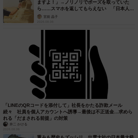
ますよ！」→ノリノリでポーズを取っていた
ら……スマホを返してもらえない 「日本人は
カモ代表かも」「私は6時間で3万円払った」
宮前 晶子
2026.08.06
8/50
怒りから絶縁を言う渋谷の父（ワダユウキさん提供）
渋谷は大学卒業後、環境省キャリアとして華々しいスター
トでした。しかし自尊心の低さからオーバードーズなどを
繰り返したり、親から愛されたことがないため依存しやす
く、不倫やSNSにハマったりしたのでした。
ゲームで承認欲求を満たしていた佐藤は、渋谷のこれまで
が自分と重なると気付きます。渋谷は、すべてを父親に知
「LINEのQRコードを添付して」社長をかたる詐欺メール
続々 社員を個人アカウントへ誘導→最後は不正送金…求めら
られて勘当されたことから、ホストにのめり込み、あげく
れる「だまされる前提」の対策
包丁で刺したのでした。
井二 かける
2026.08.06
重みも歴史もズッシリ…出雲大社の日本最大級