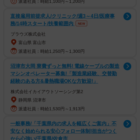
派遣社員：時給1,100円～1,200円
直接雇用前提求人/クリニック/週3～4日/医療事
務/14時スタート/扶養範囲内
NEW
プラウズ株式会社
富山県 富山市
派遣社員：時給1,250円～1,300円
沼津市大岡 寮費ずっと無料! 電線ケーブルの製造
マシンオペレーター募集!「製造業経験、交替勤
経験のある方&暑熱職場OKな方歓迎!」
株式会社イカイアウトソーシング第2
静岡県 沼津市
派遣社員：時給1,530円～1,913円
一般事務/「千葉県内の求人を幅広くご案内」不
安なく始められる安心フォロー体制!担当がつく
から心強い/千葉県/佐倉市