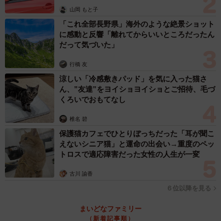
山岡 もと子
そんな時、母親からの電話で、佐藤の幼馴染の渋谷優菜が
「これ全部長野県」海外のような絶景ショット
ホストの男性を包丁で刺したニュースを知ります。渋谷は
に感動と反響「離れてからいいところだったん
佐藤にとって、親たちが英才教育を強いる環境で幼稚園か
だって気づいた」
ら一緒の勉強仲間であり、好意を寄せていた相手でもあり
行橋 友
ました。大きなショックを受けた佐藤は渋谷に会いに行く
涼しい「冷感敷きパッド」を気に入った猫さ
ことにします。
ん、”友達”をヨイショヨイショとご招待、毛づ
くろいでおもてなし
椎名 碧
保護猫カフェでひとりぼっちだった「耳が聞こ
えないシニア猫」と運命の出会い→重度のペッ
トロスで適応障害だった女性の人生が一変
古川 諭香
６位以降を見る
まいどなファミリー
（新着記事順）