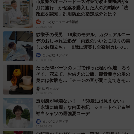
市販薬のオーバードーズ対策で改正薬機法が5
月に施行、かぜ薬を購入した人の約6割が「法
改正を認知」乱用防止の指定成分とは？
まいどなニュース情報部
2026.08.05
紗栄子の長男 18歳のモデル、カジュアルコー
デのおしゃれ近影が「両親のいいとこ取りの美
しいお顔立ち」 9歳に渡英し全寮制カレッジ
で学ぶ
まいどなメディア
2026.08.05
たった50パーツのレゴで作った極小仏壇 ろう
そく、花立て、お供えのご飯、観音開きの扉の
10/50
奥には位牌も…「チーンの音が聞こえてきそ
う」
信頼していたホストの裏切りから…（ワダユウキさん提供）
山岡 もと子
2026.08.05
渋谷は臨床心理士から「自尊心の低さ」「対人不安」「承
透明感が半端ない！ 「50歳には見えない」
「永遠に綺麗」な内田有紀 ショートヘア＆半
認欲求の歪み」「依存傾向」は、すべて「親子の曲がった
袖白シャツの最強夏コーデ
関係性」にあると言われたことから、初めて自分の家庭が
まいどなメディア
普通ではないと知ったと明かします。
2026.08.05