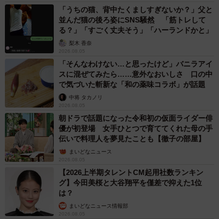
「うちの猫、背中たくましすぎないか？」父と
並んだ猫の後ろ姿にSNS騒然 「筋トレして
る？」「すごく丈夫そう」「ハーランドかと」
梨木 香奈
2026.08.05
「そんなわけない…と思ったけど」バニラアイ
スに混ぜてみたら……意外なおいしさ 口の中
で気づいた斬新な「和の薬味コラボ」が話題
中将 タカノリ
2026.08.05
朝ドラで話題になった令和初の仮面ライダー俳
12/50
優が初登場 女手ひとつで育ててくれた母の手
伝いで料理人を夢見たことも【徹子の部屋】
同じ悩みに苦しんでいることに安心する渋谷（ワダユウキさん提供）
まいどなニュース
2026.08.05
漫画『教育虐待 ー子供を壊す「教育熱心」な親たち』
【2026上半期タレントCM起用社数ランキン
（原作：石井光太さん/構成：鈴木マサカズさん/作画：ワダ
グ】今田美桜と大谷翔平を僅差で抑えた1位
は？
ユウキさん）からの抜粋である同作について、作画を担当
まいどなニュース情報部
しているワダユウキさんに話しを聞きました。
2026.08.05