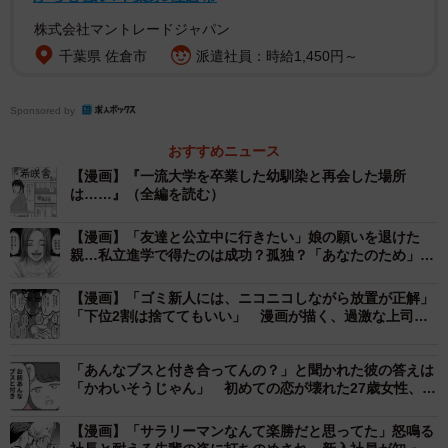
株式会社マントレードジャパン
千葉県 佐倉市
派遣社員：時給1,450円～
2/50
ついには適応障害に（ワダユウキさん提供）
Sponsored by
おすすめニュース
主人公の佐藤は無料塾「希咲舎」の代表として、多くの人
【漫画】『一流大学を卒業した幼馴染と再会した場所
から尊敬を集めている人物です。しかし、佐藤はここまで
は……』（全編を読む）
順風満帆だったわけではありません。
【漫画】「友達と公立中に行きたい」娘の願いを退けた
親…私立進学で得たのは成功？孤独？「あなたのため」と
学生時代の佐藤は暗い表情で勉強机に向かっており、「僕
言われ続けた優等生の生きづらさ
は...勉強だけをずっとさせられて育ってきた。そのせいで一
【漫画】「ゴミ新人には、ニコニコしながら放置が正解」
「下位2割は捨ててもいい」 漫画が描く、過激な上司
流大学には進んだものの、何ひとつ役に立たない人間にな
の“指導論”にネット騒然
ってしまった」と振り返ります。勉強は両親から強制され
「あんなブスと付き合ってんの？」と聞かれた彼の答えは
ていたのです。
「かわいそうじゃん」 初めての恋が壊れた27歳女性、整
形広告に目を奪われた日【漫画】
【漫画】「サラリーマンなんて楽勝だと思ってた」怒鳴る