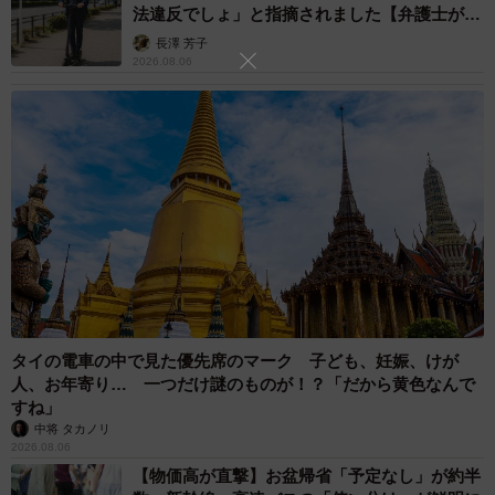
法違反でしょ」と指摘されました【弁護士が解
説】
長澤 芳子
2026.08.06
6/50
どれだけがんばっても父は渋谷を褒めなかった（ワダユウキさん提供）
拘置所の面会室で、佐藤に向き合う渋谷は瘦せこけ、暗い
表情でうつむいています。渋谷は「なぜ自分がこうなった
のか分からない、自分なりにずっと勉強してきたつもりな
のに」と涙を流します。渋谷は心理鑑定を受けて、子供時
代のトラウマが原因で自分が壊れたと言われたことを語り
タイの電車の中で見た優先席のマーク 子ども、妊娠、けが
始めます。
人、お年寄り… 一つだけ謎のものが！？「だから黄色なんで
すね」
中将 タカノリ
それは渋谷が小学生の頃から父親の期待に応えるため、多
2026.08.06
くの習い事や勉強を必死にこなしてきたことや、適切な親
【物価高が直撃】お盆帰省「予定なし」が約半