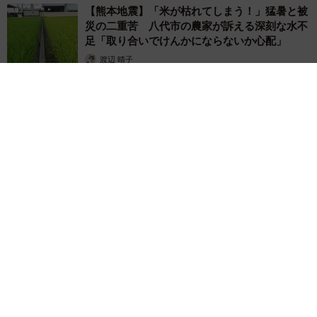
【熊本地震】「米が枯れてしまう！」猛暑と被
この作品を読んで反面教師になれば幸いです
災の二重苦 八代市の農家が訴える深刻な水不
足「取り合いでけんかにならないか心配」
一作画の際に気を付けておられることはありますか?
渡辺 晴子
2026.08.05
原作の石井さん→構成の鈴木さん→作画の私の順番で漫画
はできあがるのですが、原作と構成の良さを潰さないよう
に作画をすることです。お二方が良いバトンを紡いでくだ
さるので私も負けないように走っている感じです。
ーとてもリアルな描写が多いと感じます。
基本的にディテール(細部)は実際にあるものを参考に描くよ
うにしています。あと雰囲気（空間）が出せるように頑張
って描いてます。構成の鈴木さんの漫画の解像度がとても
かかりつけ動物病院の「時間外診療」が減少の理由は？ 夜間
高いので参考にしています。
や休日の“時間外診療”を続ける難しさ
小宮 みぎわ
一作品を通して伝えたいメッセージはありますか?