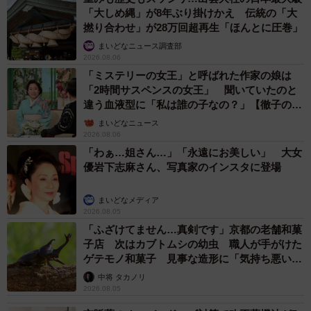
「大しめ縄」が8年ぶり掛けかえ 伝統の「大
撚り合わせ」が28万回超再生「ほんとに圧巻」
まいどなニュース調査部
2026.08.06
「ミステリーの女王」と呼ばれた作家の娘は
「2時間サスペンスの女王」 聞いていたのと
違う血液型に「私は誰の子なの？」【徹子の部
屋】
まいどなニュース
2026.08.06
「わぁ…姐さん…」「永遠にお美しい」 大女
優岩下志麻さん、写真家のインスタに登場
まいどなメディア
2026.08.05
9/50
「ふざけてません…真剣です」京都の老舗和菓
絶望の末にホストにのめり込んでいく（ワダユウキさん提供）
子店 次はカブトムシの幼虫 職人が手がけた
ゲテモノ和菓子 見事な造形に「気持ち悪いく
らいリアル」
中将 タカノリ
2026.08.05