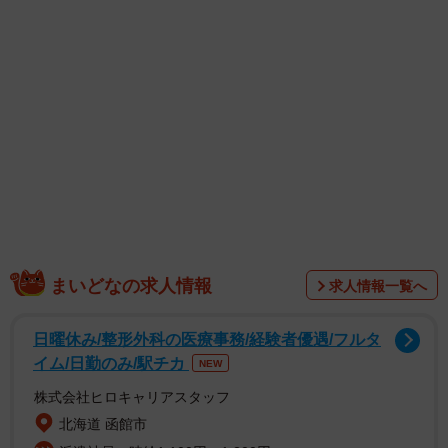
1/50
徐々に自分がダメ人間だとバカにされ始める（ワダユウキさん提供）
まいどなの求人情報
求人情報一覧へ
日曜休み/整形外科の医療事務/経験者優遇/フルタ
イム/日勤のみ/駅チカ
NEW
株式会社ヒロキャリアスタッフ
北海道 函館市