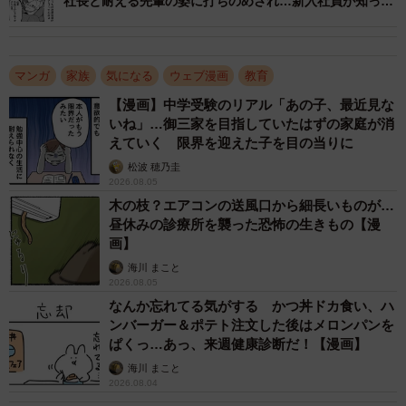
社長と耐える先輩の姿に打ちのめされ…新入社員が知っ
た“働く覚悟”と、父のすごさ
マンガ
家族
気になる
ウェブ漫画
教育
【漫画】中学受験のリアル「あの子、最近見な
いね」…御三家を目指していたはずの家庭が消
えていく 限界を迎えた子を目の当りに
松波 穂乃圭
2026.08.05
木の枝？エアコンの送風口から細長いものが…
昼休みの診療所を襲った恐怖の生きもの【漫
画】
3/50
海川 まこと
2026.08.05
渋谷は塾の同級生だけでなく好きだった相手（ワダユウキさん提供）
なんか忘れてる気がする かつ丼ドカ食い、ハ
ンバーガー＆ポテト注文した後はメロンパンを
ぱくっ…あっ、来週健康診断だ！【漫画】
海川 まこと
2026.08.04