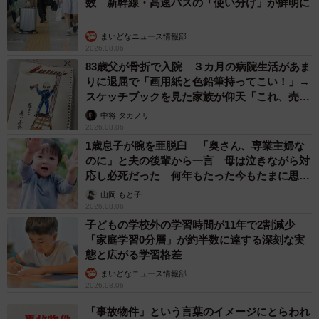
数 新幹線・高速バスの「使い分け」が鮮明に
子関係を築いていなかったことでした。驚く佐藤に渋谷は
「佐藤くん、気が付かなかったでしょ？」と悲しそうに微
まいどなニュース情報部
笑みます。
2026.08.06
83歳父が骨折で入院 ３カ月の病院生活があま
りに退屈で「画用紙と色鉛筆持ってこい！」→
スケッチブックを見た家族が仰天「これ、売れ
ますよ…」
中将 タカノリ
2026.08.06
1歳息子が腕を亜脱臼 「奥さん、専業主婦な
のに」と夫の後輩から一言 母は泣きながら対
応し必死だった 何年もたった今もたまに思い
出し…
山岡 もと子
2026.08.06
子どもの学校外の学習時間が11年で2割減少
「家庭学習0分層」が約半数に達する深刻な実
態と広がる学習格差
まいどなニュース情報部
2026.08.06
「事故物件」という言葉のイメージにとらわれ