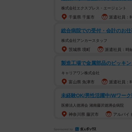
株式会社エクスプレス・エージェント
千葉県 千葉市
派遣社員：時
総合病院での受付・会計のお仕事
株式会社アンカースタッフ
茨城県 境町
派遣社員：時給
製造工場で金属部品のピッキン
キャリアワン株式会社
富山県 魚津市
派遣社員：時給
未経験OK/男性活躍中/Wワー
医療法人徳洲会 湘南藤沢徳洲会病院
神奈川県 藤沢市
アルバイト
Sponsored by