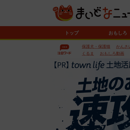
ニ
トップ
おもしろ
ュ
ー
保護犬・保護猫
かんさ
ス
一
くるま
おもしろ動画
覧