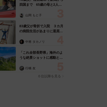
四国まで 65歳の母と2人で
3泊4日の旅 パーキングの休
憩まで分刻み… 「大学生で
山岡 もと子
も組まねえよ！」
83歳父が骨折で入院 ３カ月
の病院生活があまりに退屈で
「画用紙と色鉛筆持ってこ
い！」→スケッチブックを見
中将 タカノリ
た家族が仰天「これ、売れま
すよ…」
「これ全部長野県」海外のよ
うな絶景ショットに感動と反
響「離れてからいいところだ
ったんだって気づいた」
行橋 友
６位以降を見る