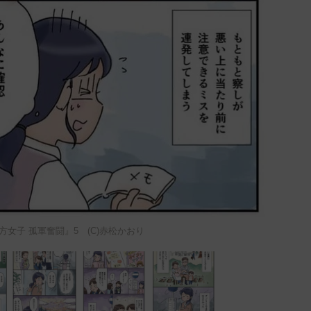
方女子 孤軍奮闘』5 (C)赤松かおり