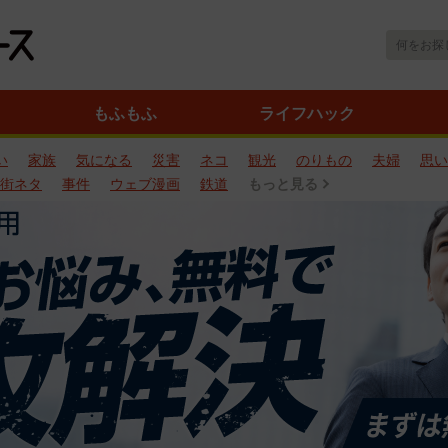
もふもふ
ライフハック
い
家族
気になる
災害
ネコ
観光
のりもの
夫婦
思い
街ネタ
事件
ウェブ漫画
鉄道
もっと見る