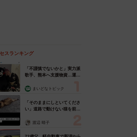
セスランキング
「不謹慎でないかと」実力派
歌手、熊本へ支援物資…運搬
トラックの車体デザインにた
めらい 「痛いほど伝わる」
まいどなトピック
「行動され立派」
「そのままにしといてくださ
い」道路で動けない猫を前に
返された一言… 懸命に生き
ようとした4日間 「命の重
渡辺 晴子
さはみんな同じ」保護団体代
表の訴え
72歳父、軽自動車で新潟から