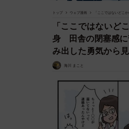
トップ
ウェブ漫画
「ここではないどこか
「ここではないどこ
身 田舎の閉塞感に
み出した勇気から見
海川 まこと