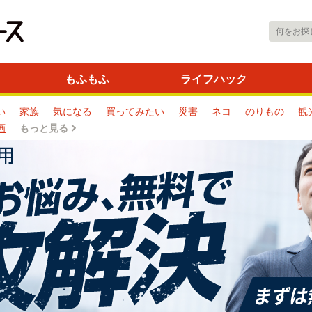
もふもふ
ライフハック
い
家族
気になる
買ってみたい
災害
ネコ
のりもの
観
画
もっと見る