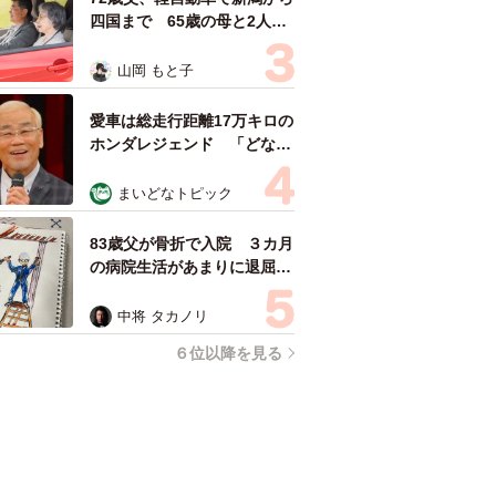
四国まで 65歳の母と2人で
3泊4日の旅 パーキングの休
憩まで分刻み… 「大学生で
山岡 もと子
も組まねえよ！」
愛車は総走行距離17万キロの
ホンダレジェンド 「どなた
か欲しい方が居たら」 大御
所漫才師が譲渡の意向
まいどなトピック
83歳父が骨折で入院 ３カ月
の病院生活があまりに退屈で
「画用紙と色鉛筆持ってこ
い！」→スケッチブックを見
中将 タカノリ
た家族が仰天「これ、売れま
６位以降を見る
すよ…」