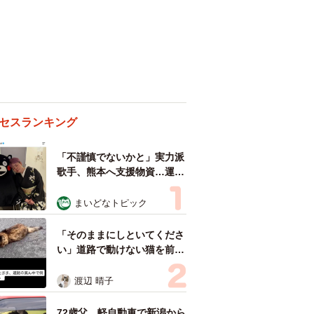
セスランキング
「不謹慎でないかと」実力派
歌手、熊本へ支援物資…運搬
トラックの車体デザインにた
めらい 「痛いほど伝わる」
まいどなトピック
「行動され立派」
「そのままにしといてくださ
い」道路で動けない猫を前に
返された一言… 懸命に生き
ようとした4日間 「命の重
渡辺 晴子
さはみんな同じ」保護団体代
表の訴え
72歳父、軽自動車で新潟から