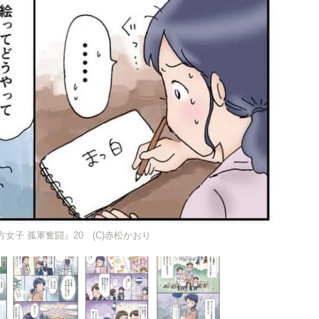
女子 孤軍奮闘』20 (C)赤松かおり