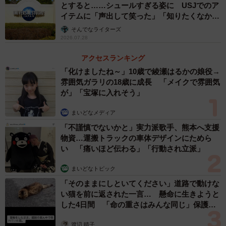
働いていた女性に一目惚れしてしまったんです。当時はレ
とすると……シュールすぎる姿に USJでのア
イテムに「声出して笑った」「知りたくなかっ
ギュラーガソリンが100円の時代で、その人に会いたくて毎
た真実」
そんでなライターズ
日母親の車を走らせて、毎日1000円分給油していました。
2026.07.28
2カ月後にようやく電話番号をゲットできました」
アクセスランキング
「化けましたね～」10歳で綾瀬はるかの娘役→
雰囲気ガラリの18歳に成長 「メイクで雰囲気
が」「宝塚に入れそう」
まいどなメディア
「不謹慎でないかと」実力派歌手、熊本へ支援
物資…運搬トラックの車体デザインにためら
い 「痛いほど伝わる」「行動され立派」
3/16
まいどなトピック
免許証の写真の変遷 /Ohishiさん（@tyatyamaru_jijimaru_warabi）提供
「そのままにしといてください」道路で動けな
い猫を前に返された一言… 懸命に生きようと
した4日間 「命の重さはみんな同じ」保護団
授かり婚と紙吹雪の内職生活
体代表の訴え
デートを重ね、出会いから約3カ月で交際スタート。1年が
渡辺 晴子