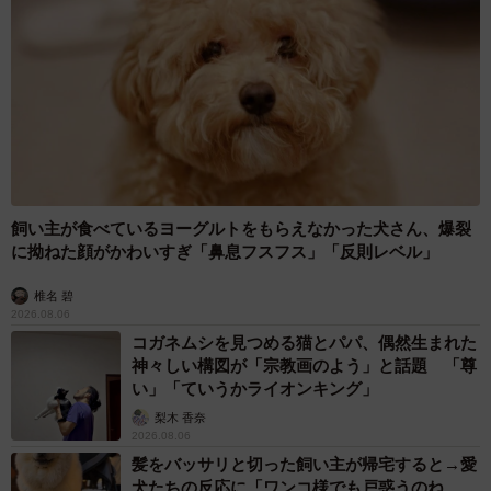
飼い主が食べているヨーグルトをもらえなかった犬さん、爆裂
に拗ねた顔がかわいすぎ「鼻息フスフス」「反則レベル」
椎名 碧
2026.08.06
コガネムシを見つめる猫とパパ、偶然生まれた
神々しい構図が「宗教画のよう」と話題 「尊
い」「ていうかライオンキング」
梨木 香奈
2026.08.06
髪をバッサリと切った飼い主が帰宅すると→愛
犬たちの反応に「ワンコ様でも戸惑うのね