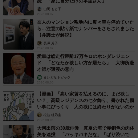
読 「家に自分だけの本屋さん」
免許証の写真の変遷 /Ohishiさん（@tyatyamaru_jijimaru_warabi）提供
山岡 もと子
2026.08.07
「これまでの出会いや経験が自分を変えてくれ
友人のマンション敷地内に度々車を停めていた
ら…注意の貼り紙でナンバーをさらされました
た」
【弁護士が解説】
30年間で最も印象に残る時期について、「免許証の2枚目か
長澤 芳子
ら3枚目ですかね。でき婚からの貧乏生活を経験した時期で
2026.08.07
愛車は総走行距離17万キロのホンダレジェン
す」と話すOhishiさん。
ド 「どなたか欲しい方が居たら」 大御所漫
才師が譲渡の意向
「歳を重ねるごとに優しい顔になっている」とのコメント
まいどなトピック
には、「ただ太っただけですね」と謙遜しつつ、こう振り
2026.08.06
返ります。
【漫画】「高い家賃を払えるのに、まだ欲し
い？」高級レジデンスの七夕飾り、書かれた願
い事にびっくり 人の欲には終わりがないのか
「これまでの様々な出会いや経験が自分を変えてくれた」
松波 穂乃圭
2026.08.06
大河出演の39歳俳優 真夏の海で赤銅色の肉体
美を連投 「バッキバキだな」「ばり渋いで