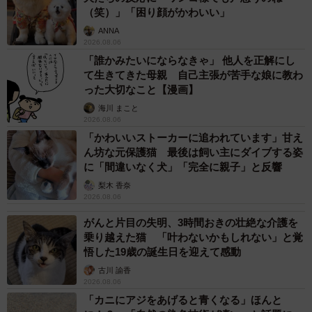
（笑）」「困り顔がかわいい」
ANNA
2026.08.06
「誰かみたいにならなきゃ」 他人を正解にし
て生きてきた母親 自己主張が苦手な娘に教わ
った大切なこと【漫画】
海川 まこと
2026.08.06
「かわいいストーカーに追われています」甘え
ん坊な元保護猫 最後は飼い主にダイブする姿
に「間違いなく犬」「完全に親子」と反響
梨木 香奈
2026.08.06
がんと片目の失明、3時間おきの壮絶な介護を
乗り越えた猫 「叶わないかもしれない」と覚
悟した19歳の誕生日を迎えて感動
古川 諭香
2026.08.06
「カニにアジをあげると青くなる」ほんと