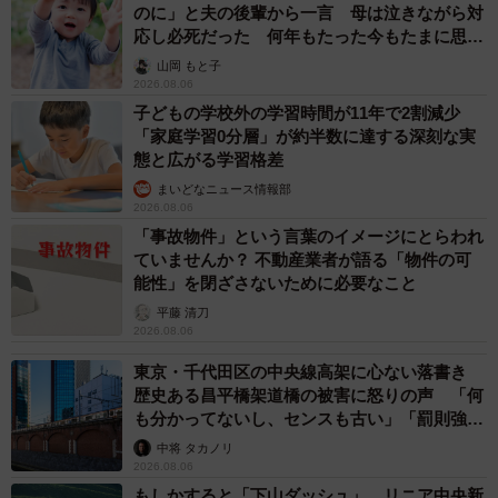
のに」と夫の後輩から一言 母は泣きながら対
応し必死だった 何年もたった今もたまに思い
出し…
山岡 もと子
2026.08.06
子どもの学校外の学習時間が11年で2割減少
「家庭学習0分層」が約半数に達する深刻な実
態と広がる学習格差
まいどなニュース情報部
2026.08.06
「事故物件」という言葉のイメージにとらわれ
ていませんか？ 不動産業者が語る「物件の可
能性」を閉ざさないために必要なこと
平藤 清刀
2026.08.06
東京・千代田区の中央線高架に心ない落書き
歴史ある昌平橋架道橋の被害に怒りの声 「何
も分かってないし、センスも古い」「罰則強化
して」
中将 タカノリ
2026.08.06
もしかすると「下山ダッシュ」 リニア中央新