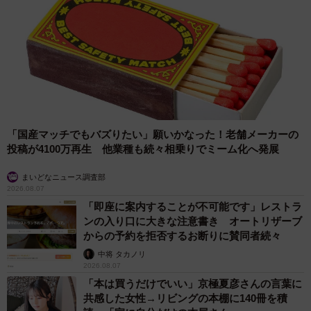
「子どもとは毎日テレビ電話で話すのみで、『これじゃい
けない…』と思って1年後に島根に帰り、土木会社に就職し
ました」
そこで一度は会社員に戻ったものの、夢を諦めきれず、35
歳で再び独立。現在は、従業員2人を含む3人で会社を切り
盛りし、家族と5匹の愛犬に囲まれた穏やかな日々を送って
「国産マッチでもバズりたい」願いかなった！老舗メーカーの
います。
投稿が4100万再生 他業種も続々相乗りでミーム化へ発展
まいどなニュース調査部
2026.08.07
「即座に案内することが不可能です」レストラ
ンの入り口に大きな注意書き オートリザーブ
からの予約を拒否するお断りに賛同者続々
中将 タカノリ
2026.08.07
「本は買うだけでいい」京極夏彦さんの言葉に
5/16
共感した女性→リビングの本棚に140冊を積