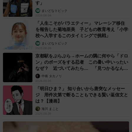
す」
まいどなトピック
2026.08.06
「人生こそがバラエティー」 マレーシア移住
を報告した菊地亜美 子どもの教育考え「小学
校へ入学するこのタイミングで挑戦」
まいどなトピック
2026.08.06
京都駅をぶらぶら→ホームの隅に何やら「ドロ
ン」のポーズをする忍者 この暑い中いったい
なぜ？ 近づいてみたら… 「見つかるなんて
未熟」
中将 タカノリ
2026.08.06
「明日ひま？」 知り合いから唐突なメッセー
ジ 用件次第で断ることもできる賢い返信文と
は？【漫画】
海川 まこと
2026.08.06