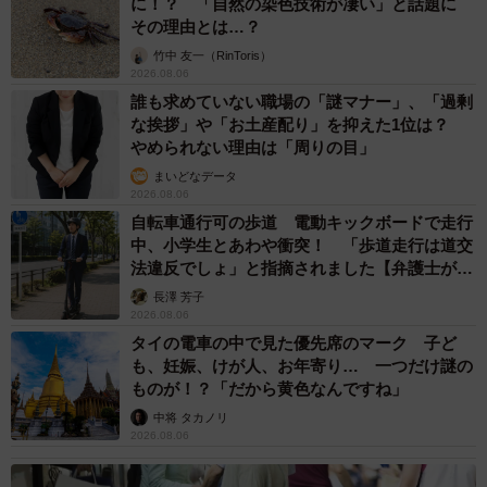
に！？ 「自然の染色技術が凄い」と話題に
その理由とは…？
竹中 友一（RinToris）
2026.08.06
誰も求めていない職場の「謎マナー」、「過剰
な挨拶」や「お土産配り」を抑えた1位は？
やめられない理由は「周りの目」
まいどなデータ
2026.08.06
自転車通行可の歩道 電動キックボードで走行
中、小学生とあわや衝突！ 「歩道走行は道交
法違反でしょ」と指摘されました【弁護士が解
説】
長澤 芳子
2026.08.06
タイの電車の中で見た優先席のマーク 子ど
も、妊娠、けが人、お年寄り… 一つだけ謎の
ものが！？「だから黄色なんですね」
中将 タカノリ
2026.08.06