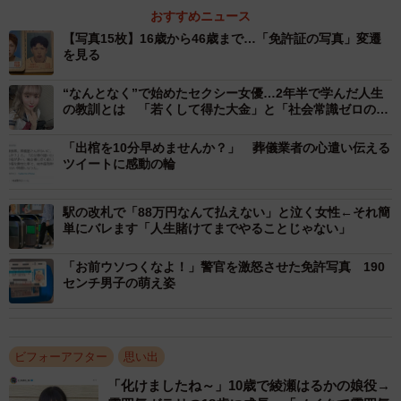
高校中退、足場屋勤務…転機は一目惚れ
おすすめニュース
【写真15枚】16歳から46歳まで…「免許証の写真」変遷
今回の投稿について、Ohishiさんはこう振り返ります。
を見る
「なんとなくですが、上手くいかない時は一旦立ち止まっ
“なんとなく”で始めたセクシー女優…2年半で学んだ人生
の教訓とは 「若くして得た大金」と「社会常識ゼロの現
て昔を振り返るクセがあるんです。自分の好きな曲をつけ
実」
て投稿しました」
「出棺を10分早めませんか？」 葬儀業者の心遣い伝える
ツイートに感動の輪
穏やかな現在の表情からは想像できないほど、Ohishiさん
の人生は波乱に満ちたものでした。
駅の改札で「88万円なんて払えない」と泣く女性←それ簡
単にバレます「人生賭けてまでやることじゃない」
田舎生まれ田舎育ち。16歳で免許を取得した当時につい
「お前ウソつくなよ！」警官を激怒させた免許写真 190
センチ男子の萌え姿
て、Ohishiさんは「田舎の悪さ坊主でした」と語ります。
地元の工業高校に進学するも、「悪さがたたり高校3年の3
学期で中退…」と、やんちゃな時期が続いていたそうで
ビフォーアフター
思い出
す。
「化けましたね～」10歳で綾瀬はるかの娘役→