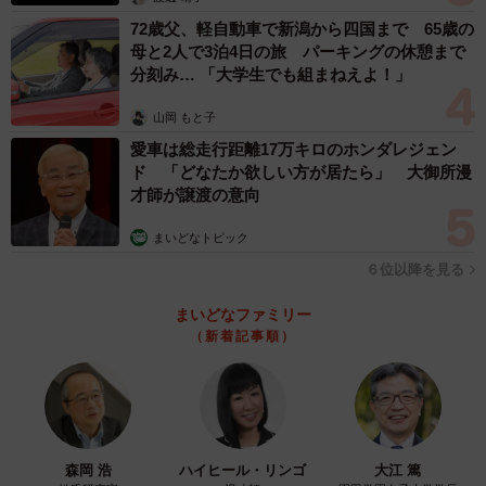
経たないうちに授かり婚となり、翌年に長男が誕生、2年後
72歳父、軽自動車で新潟から四国まで 65歳の
母と2人で3泊4日の旅 パーキングの休憩まで
には次男も生まれました。
分刻み… 「大学生でも組まねえよ！」
ただ、若いOhishiさんの給料は少なく、妊娠中で働けない
山岡 もと子
奥さんとの生活は厳しいものだったと言います。そんな中
愛車は総走行距離17万キロのホンダレジェン
ド 「どなたか欲しい方が居たら」 大御所漫
で始めたのが、A4用紙を1センチ角に切って紙吹雪をつく
才師が譲渡の意向
るという夫婦での内職でした。400枚で1セットとなる紙吹
雪を、毎日コツコツと仕上げていたそうです。
まいどなトピック
６位以降を見る
その頃、Ohishiさんは妊娠中の妻にこう誓ったといいま
まいどなファミリー
す。
（新着記事順）
「今は金がなくてしんどいが、いつしか俺は社長になっ
て、お前が欲しいものをいっぱい買っちゃる。今は信じら
れんかもしれんが、頑張ると誓う」
森岡 浩
ハイヒール・リンゴ
大江 篤