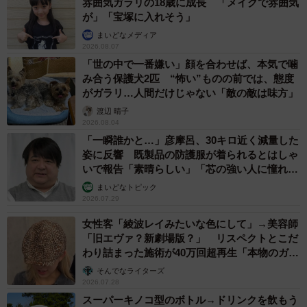
雰囲気ガラリの18歳に成長 「メイクで雰囲気
が」「宝塚に入れそう」
まいどなメディア
2026.08.07
「世の中で一番嫌い」顔を合わせば、本気で噛
み合う保護犬2匹 “怖い”ものの前では、態度
がガラリ…人間だけじゃない「敵の敵は味方」
渡辺 晴子
2026.08.04
「一瞬誰かと…」彦摩呂、30キロ近く減量した
姿に反響 既製品の防護服が着られるとはしゃ
2/16
いで報告「素晴らしい」「芯の強い人に憧れま
す」
免許証の写真の変遷 /Ohishiさん（@tyatyamaru_jijimaru_warabi）提供
まいどなトピック
2026.07.29
田舎ではすぐに噂が広まり、居づらくなったOhishiさんは
女性客「綾波レイみたいな色にして」→美容師
足場屋で働き始めます。お金を稼いで都会に出ようと決心
「旧エヴァ？新劇場版？」 リスペクトとこだ
わり詰まった施術が40万回超再生「本物のガチ
したタイミングで、現在の奥さんと出会います。
勢」
そんでなライターズ
2026.07.28
「働いていた足場屋さんの行きつけのガソリンスタンドで
スーパーキノコ型のボトル→ドリンクを飲もう