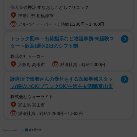
個人立砂押渉 すなおしこどもクリニック
神奈川県 相模原市
アルバイト・パート：時給1,230円～1,400円
トラック配車・出荷指示など物流事務/未経験ス
タート歓迎!週休2日のシフト制
この投稿をInstagramで見る
株式会社トーコー
大阪府 高槻市
派遣社員：時給1,300円
診療所で患者さんの受付をする医療事務スタッ
フ/週払いOK/ブランクOK/主婦主夫活躍/富山市
株式会社ウォーライト
富山県 富山市
派遣社員：時給1,250円～1,563円
Hiroyuki Ohishi(@tyatyamaru_jijimaru_warabi)がシェアした投稿
Sponsored by