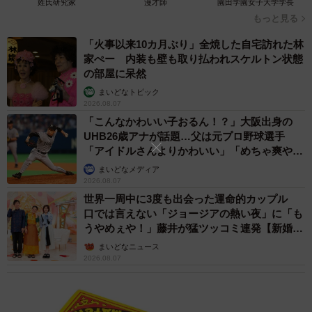
姓氏研究家
漫才師
園田学園女子大学学長
もっと見る
「火事以来10カ月ぶり」全焼した自宅訪れた林
家ぺー 内装も壁も取り払われスケルトン状態
の部屋に呆然
まいどなトピック
2026.08.07
「こんなかわいい子おるん！？」大阪出身の
4/16
UHB26歳アナが話題…父は元プロ野球選手
「アイドルさんよりかわいい」「めちゃ爽や
免許証の写真の変遷 /Ohishiさん（@tyatyamaru_jijimaru_warabi）提供
か」
まいどなメディア
倒産、リストラ…それでも夢をあきらめず
2026.08.07
世界一周中に3度も出会った運命的カップル
しかしその後も、試練は続きました。30歳のとき、10年勤
口では言えない「ジョージアの熱い夜」に「も
うやめぇや！」藤井が猛ツッコミ連発【新婚さ
めた土木会社が突如倒産。再就職した先でも、11月にリス
ん】
まいどなニュース
トラに遭いました。そこで独立を決意し、広島で事業を始
2026.08.07
めたものの、家族と離れて暮らす生活に限界を感じたとい
います。