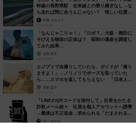
幹線の長野県駅 在来線との乗り継ぎなし→な
ら走れば間に合うんじゃない？ 惜しい位置関
係が反響
中将 タカノリ
2026.08.06
「なんじゃこりゃ！」「ロボ？」大阪・梅田に
そびえる物体の正体は？ 昭和の遺産を調査し
てみた結果…
太田 浩子
2026.08.06
エジプトで自撮りしていたら、ガイドが「撮り
ますよ！」→ノリノリでポーズを取っていた
ら……スマホを返してもらえない 「日本人は
カモ代表かも」「私は6時間で3万円払った」
宮前 晶子
2026.08.06
「LINEのQRコードを添付して」社長をかたる
詐欺メール続々 社員を個人アカウントへ誘導
→最後は不正送金…求められる「だまされる前
提」の対策
井二 かける
2026.08.06