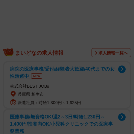
投稿主は、島根県で会社を経営するHiroyuki Ohishiさん
（@tyatyamaru_jijimaru_warabi）。投稿には「30年苦労す
ると 人間はこうなります」というメッセージとともに、
髪型の変化や顔つきの成熟など、人生の様々な局面を経験
まいどなの求人情報
求人情報一覧へ
してきた痕跡が刻まれた免許証写真が並びます。
病院の医療事務/受付/経験者大歓迎/40代までの女
投稿には「これが人生か…」「人に歴史ありですね」「い
性活躍中
NEW
い歳の取り方しとる！間違いない」「最後の顔が1番カッコ
株式会社BEST JOBs
いいです」など、共感の声が多数寄せられています。
兵庫県 相生市
派遣社員：時給1,300円～1,625円
医療事務/無資格OK/週2～3日/時給1,230円～
1,400円/扶養内OK/小児科クリニックでの医療事
務業務