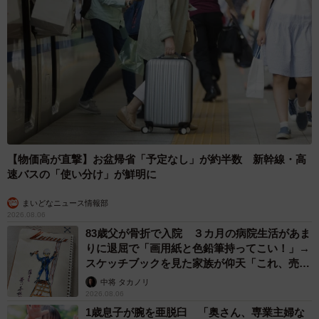
【物価高が直撃】お盆帰省「予定なし」が約半数 新幹線・高
速バスの「使い分け」が鮮明に
まいどなニュース情報部
2026.08.06
83歳父が骨折で入院 ３カ月の病院生活があま
りに退屈で「画用紙と色鉛筆持ってこい！」→
スケッチブックを見た家族が仰天「これ、売れ
ますよ…」
中将 タカノリ
2026.08.06
1歳息子が腕を亜脱臼 「奥さん、専業主婦な