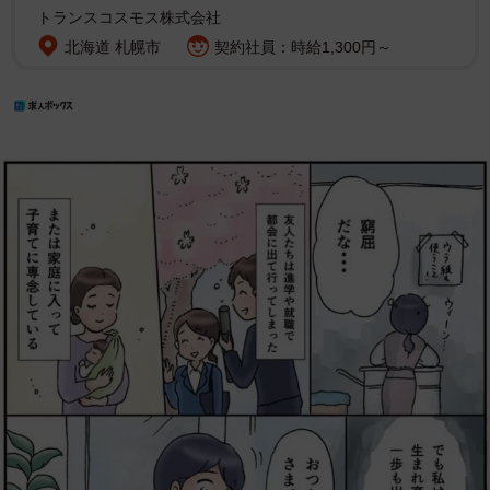
トランスコスモス株式会社
北海道 札幌市
契約社員：時給1,300円～