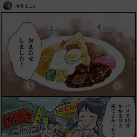
海川 まこと