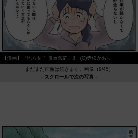
【漫画】『地方女子 孤軍奮闘』8 (C)赤松かおり
まだまだ画像は続きます。画像（9/45）
↓ スクロールで次の写真 ↓