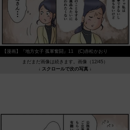
【漫画】『地方女子 孤軍奮闘』11 (C)赤松かおり
まだまだ画像は続きます。画像（12/45）
↓ スクロールで次の写真 ↓