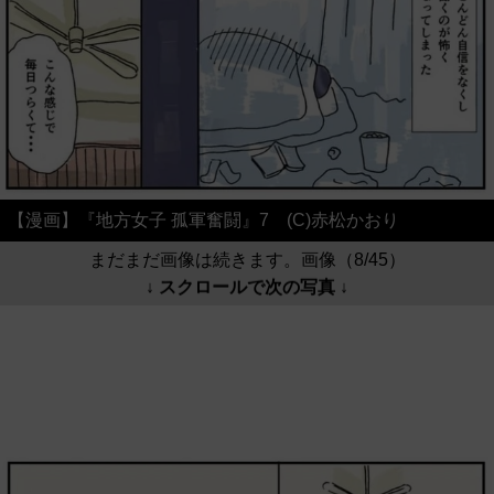
【漫画】『地方女子 孤軍奮闘』7 (C)赤松かおり
まだまだ画像は続きます。画像（8/45）
↓ スクロールで次の写真 ↓