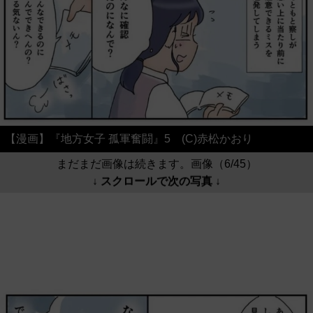
【漫画】『地方女子 孤軍奮闘』5 (C)赤松かおり
まだまだ画像は続きます。画像（6/45）
↓ スクロールで次の写真 ↓