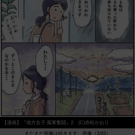
【漫画】『地方女子 孤軍奮闘』2 (C)赤松かおり
まだまだ画像は続きます。画像（3/45）