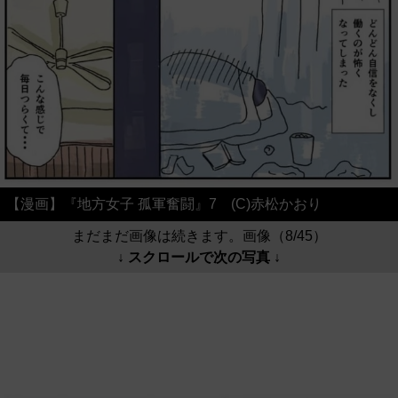
【漫画】『地方女子 孤軍奮闘』7 (C)赤松かおり
まだまだ画像は続きます。画像（8/45）
↓ スクロールで次の写真 ↓