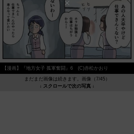
【漫画】『地方女子 孤軍奮闘』6 (C)赤松かおり
まだまだ画像は続きます。画像（7/45）
↓ スクロールで次の写真 ↓