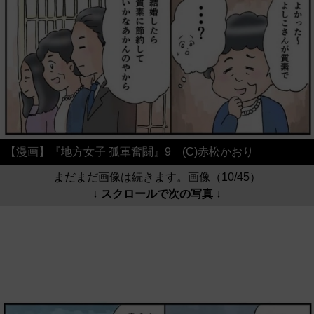
【漫画】『地方女子 孤軍奮闘』9 (C)赤松かおり
まだまだ画像は続きます。画像（10/45）
↓ スクロールで次の写真 ↓