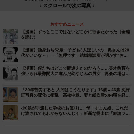
↓ スクロールで次の写真 ↓
おすすめニュース
【漫画】ずっとここではないどこかに行きたかった（全編
を読む）
【漫画】独身おぢ52歳「子ども3人ほしいの 奥さんは20
代がいいな～」→「無理です」結婚相談所が明かす“おぢ
ブロック”の現実
【漫画】僕たちはどこで間違えたのだろう……英才教育を
強いられ最難関大に進んだ幼なじみの男女 再会の場は拘
置所だった
「30年苦労すると 人間はこうなります」16歳→46歳 免許
証写真の変化に衝撃 高校中退、妻と紙吹雪の内職を経
て…「最後の顔が1番カッコいい」20万いいね
小6娘が手渡した学校のお便りに、母「すまん娘、これだ
け渡されてもわからないんじゃ」斬新な提出に「結論ファ
ーストすぎる」「切り取り方が攻めてる」