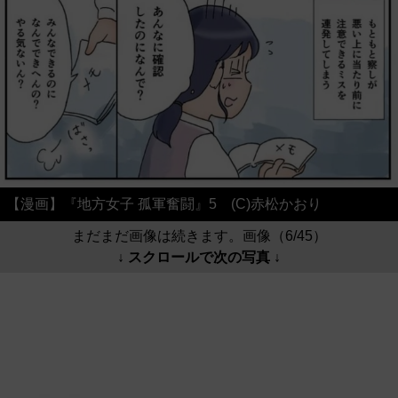
【漫画】『地方女子 孤軍奮闘』5 (C)赤松かおり
まだまだ画像は続きます。画像（6/45）
↓ スクロールで次の写真 ↓