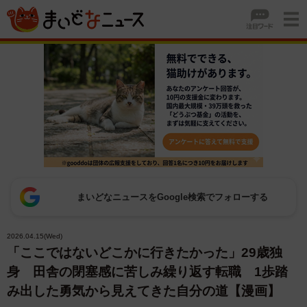
まいどなニュースをGoogle検索でフォローする
2026.04.15(Wed)
「ここではないどこかに行きたかった」29歳独
身 田舎の閉塞感に苦しみ繰り返す転職 1歩踏
み出した勇気から見えてきた自分の道【漫画】