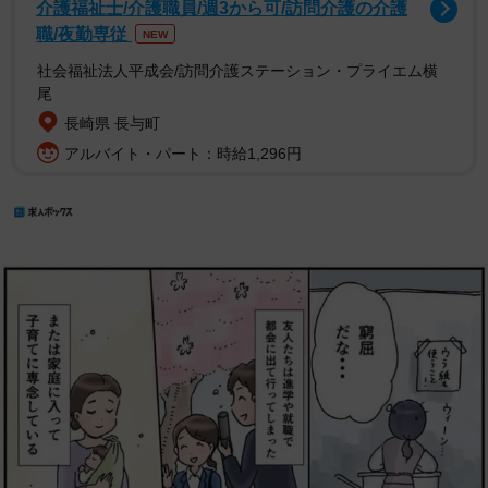
介護福祉士/介護職員/週3から可/訪問介護の介護
職/夜勤専従
NEW
社会福祉法人平成会/訪問介護ステーション・プライエム横
尾
長崎県 長与町
アルバイト・パート：時給1,296円