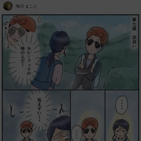
海川 まこと