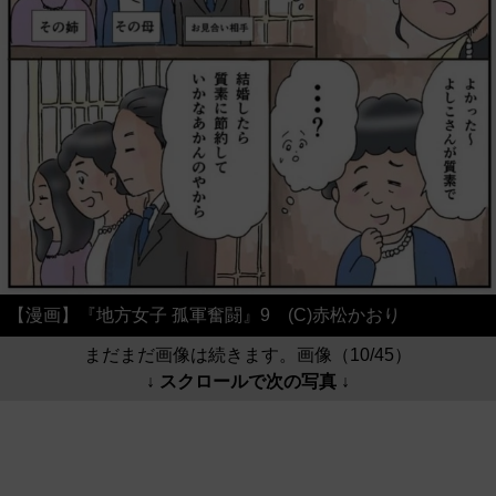
【漫画】『地方女子 孤軍奮闘』9 (C)赤松かおり
まだまだ画像は続きます。画像（10/45）
↓ スクロールで次の写真 ↓