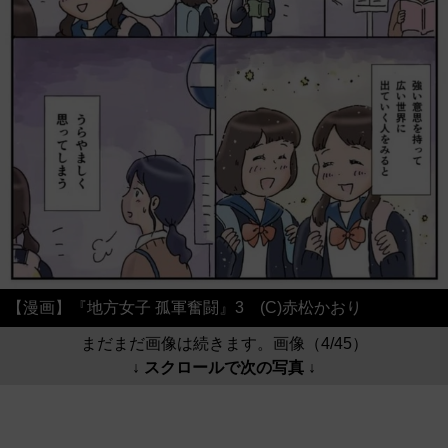
【漫画】『地方女子 孤軍奮闘』3 (C)赤松かおり
まだまだ画像は続きます。画像（4/45）
↓ スクロールで次の写真 ↓