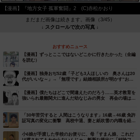
【漫画】『地方女子 孤軍奮闘』2 (C)赤松かおり
まだまだ画像は続きます。画像（3/45）
↓ スクロールで次の写真 ↓
おすすめニュース
【漫画】ずっとここではないどこかに行きたかった（全編
を読む）
【漫画】独身おぢ52歳「子ども3人ほしいの 奥さんは20
代がいいな～」→「無理です」結婚相談所が明かす“おぢ
ブロック”の現実
【漫画】僕たちはどこで間違えたのだろう……英才教育を
強いられ最難関大に進んだ幼なじみの男女 再会の場は拘
置所だった
「30年苦労すると 人間はこうなります」16歳→46歳 免許
証写真の変化に衝撃 高校中退、妻と紙吹雪の内職を経
て…「最後の顔が1番カッコいい」20万いいね
小6娘が手渡した学校のお便りに、母「すまん娘、これだ
け渡されてもわからないんじゃ」斬新な提出に「結論ファ