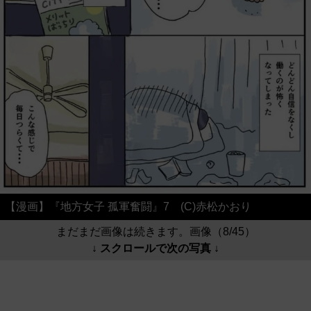
【漫画】『地方女子 孤軍奮闘』7 (C)赤松かおり
まだまだ画像は続きます。画像（8/45）
↓ スクロールで次の写真 ↓