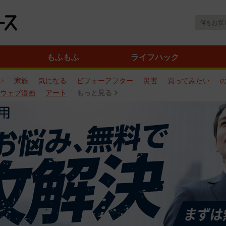
もふもふ
ライフハック
い
家族
気になる
ビフォーアフター
災害
買ってみたい
ウェブ漫画
アート
もっと見る