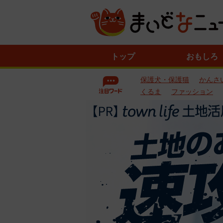
ニ
トップ
おもしろ
ュ
ー
保護犬・保護猫
かんさ
ス
一
くるま
ファッション
覧