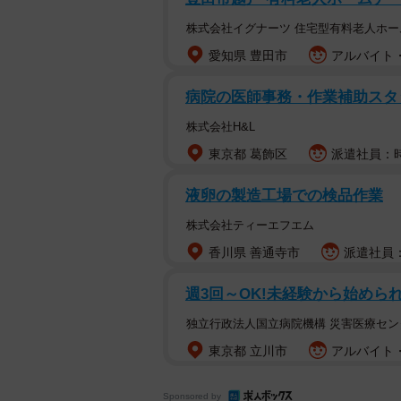
株式会社イグナーツ 住宅型有料老人ホ
愛知県 豊田市
アルバイト・
病院の医師事務・作業補助スタ
株式会社H&L
東京都 葛飾区
派遣社員：時
液卵の製造工場での検品作業
株式会社ティーエフエム
香川県 善通寺市
派遣社員：
週3回～OK!未経験から始め
独立行政法人国立病院機構 災害医療セン
東京都 立川市
アルバイト・
Sponsored by