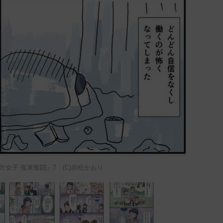
方女子 孤軍奮闘』7 (C)赤松かおり