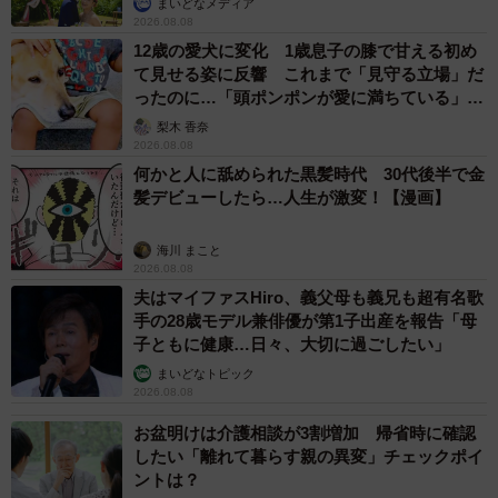
まいどなメディア
2026.08.08
12歳の愛犬に変化 1歳息子の膝で甘える初め
て見せる姿に反響 これまで「見守る立場」だ
ったのに…「頭ポンポンが愛に満ちている」
「尊…」
梨木 香奈
2026.08.08
何かと人に舐められた黒髪時代 30代後半で金
髪デビューしたら…人生が激変！【漫画】
海川 まこと
2026.08.08
夫はマイファスHiro、義父母も義兄も超有名歌
手の28歳モデル兼俳優が第1子出産を報告「母
子ともに健康…日々、大切に過ごしたい」
まいどなトピック
2026.08.08
お盆明けは介護相談が3割増加 帰省時に確認
したい「離れて暮らす親の異変」チェックポイ
ントは？