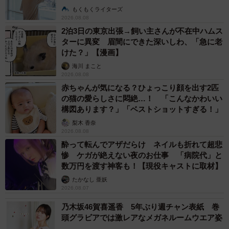
説】
もくもくライターズ
2026.08.08
2泊3日の東京出張→飼い主さんが不在中ハムス
ターに異変 眉間にできた深いしわ、「急に老
けた？」【漫画】
海川 まこと
2026.08.08
赤ちゃんが気になる？ひょっこり顔を出す2匹
の猫の愛らしさに悶絶…！ 「こんなかわいい
構図あります？」「ベストショットすぎる！」
梨木 香奈
2026.08.08
酔って転んでアザだらけ ネイルも折れて超悲
惨 ケガが絶えない夜のお仕事 「病院代」と
数万円を渡す神客も！【現役キャストに取材】
たかなし 亜妖
2026.08.07
乃木坂46賀喜遥香 5年ぶり週チャン表紙 巻
頭グラビアでは激レアなメガネルームウエア姿