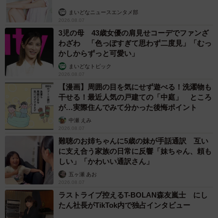
まいどなニュースエンタメ部
2026.08.07
3児の母 43歳女優の肩見せコーデでファンざ
わざわ 「色っぽすぎて思わず二度見」「むっ
かしからずっと可愛い」
まいどなトピック
2026.08.07
【漫画】周囲の目を気にせず遊べる！洗濯物も
干せる！最近人気の戸建ての「中庭」 ところ
が…実際住んでみて分かった後悔ポイント
中瀬 えみ
2026.08.07
難聴のお姉ちゃんに5歳の妹が手話通訳 互い
に支え合う家族の日常に反響「妹ちゃん、頼も
しい」「かわいい通訳さん」
五ヶ瀬 あお
2026.08.07
ラストライブ控えるT-BOLAN森友嵐士 にし
たん社長がTikTok内で独占インタビュー