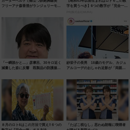
ガーターベルトで際立つ妖艶脚線美
【昭和43年以前生まれはロト６この数
フリーアナ森香澄がランジェリーモデ
字を買うべき】6つの数字が「完全一
ルに ｢PE...
致」する方...
PR(株式会社MURA)
「一瞬誰かと…」彦摩呂、30キロ近く
紗栄子の長男 18歳のモデル、カジュ
減量した姿に反響 既製品の防護服が
アルコーデのおしゃれ近影が「両親の
着られると...
いいとこ取...
８月のロト6はこの方法で買え!!６つの
「たばこ税なし」思わぬ朗報に喫煙者
数字が『完全一致』する方法
が群がる新型タバコ