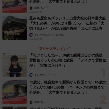
分刻み… 「大学生でも組まねえよ！」
山岡 もと子
2026.08.06
重みも歴史もズッシリ…出雲大社の日本最大級
「大しめ縄」が8年ぶり掛けかえ 伝統の「大
撚り合わせ」が28万回超再生「ほんとに圧巻」
まいどなニュース調査部
2026.08.06
アクセスランキング
「化けましたね～」10歳で綾瀬はるかの娘役→
雰囲気ガラリの18歳に成長 「メイクで雰囲気
が」「宝塚に入れそう」
まいどなメディア
72歳父、軽自動車で新潟から四国まで 65歳の
母と2人で3泊4日の旅 パーキングの休憩まで
分刻み… 「大学生でも組まねえよ！」
山岡 もと子