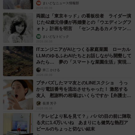
まいどなニュース情報部
2026.08.08
両親は「東京キッド」の看板役者 ライダー演
じた42歳元俳優が再婚妻との「ウエディングフ
ォト」計画を明言 「センスあるカメラマン求
む」
まいどなトピック
2026.08.08
ITエンジニアがAIとつくる家庭菜園 ローカル
LLMのゆるふわAIたちとお話しながら開墾して
みたら… 夢の「スマートな菜園生活」実現な
るか
井二 かける
2026.08.08
プチバズしたママ友とのLINEスクショ うっ
かり電話番号を流出させちゃった！ 激怒する
友人 慰謝料の相場はいくらですか【弁護士が
解説】
長澤 芳子
2026.08.08
「テレビより私を見て？」パパの目の前に陣取
る犬に1.4万いいね あまりにも健気な熱烈ア
ピールのちょっと切ない結末