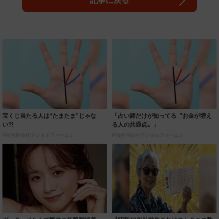
記事に戻る
宝くじ当たる人は“たまたま”じゃな
「占い師だけが知ってる〝お金が増え
い?!
る人の共通点〟」
PR(合同会社デジタルファーム )
PR(合同会社デジタルファーム )