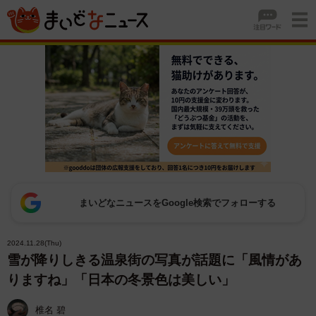
まいどなニュースをGoogle検索でフォローする
2024.11.28(Thu)
雪が降りしきる温泉街の写真が話題に「風情があ
りますね」「日本の冬景色は美しい」
椎名 碧