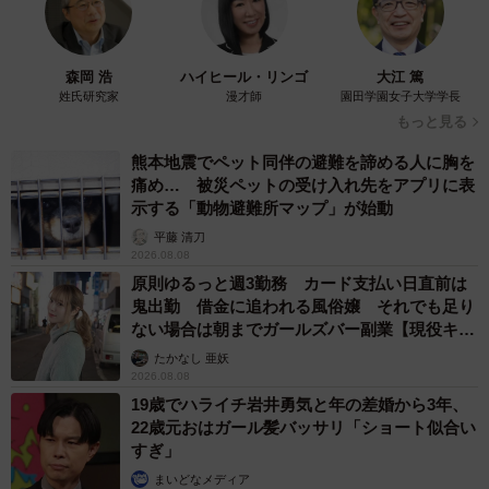
森岡 浩
ハイヒール・リンゴ
大江 篤
姓氏研究家
漫才師
園田学園女子大学学長
もっと見る
熊本地震でペット同伴の避難を諦める人に胸を
痛め… 被災ペットの受け入れ先をアプリに表
示する「動物避難所マップ」が始動
平藤 清刀
2026.08.08
原則ゆるっと週3勤務 カード支払い日直前は
鬼出勤 借金に追われる風俗嬢 それでも足り
ない場合は朝までガールズバー副業【現役キャ
ストに取材】
たかなし 亜妖
2026.08.08
19歳でハライチ岩井勇気と年の差婚から3年、
22歳元おはガール髪バッサリ「ショート似合い
すぎ」
まいどなメディア