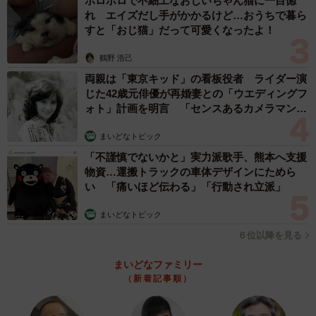
ボロボロで不細工なおじいちゃん猫に一目惚
れ エイズだし手がかかるけど…おうちで暮ら
すと「おじ猫」だって可愛くなったよ！
鶴野 浩己
両親は「東京キッド」の看板役者 ライダー演
じた42歳元俳優が再婚妻との「ウエディングフ
ォト」計画を明言 「センスあるカメラマン求
む」
まいどなトピック
「不謹慎でないかと」実力派歌手、熊本へ支援
物資…運搬トラックの車体デザインにためら
い 「痛いほど伝わる」「行動され立派」
まいどなトピック
６位以降を見る
まいどなファミリー
（新着記事順）