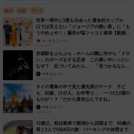
観光
山形
アート
世界一周中に3度も出会った運命的カップル
口では言えない「ジョージアの熱い夜」に「も
うやめぇや！」藤井が猛ツッコミ連発【新婚さ
ん】
まいどなニュース
2026.08.07
京都駅をぶらぶら→ホームの隅に何やら「ドロ
ン」のポーズをする忍者 この暑い中いったい
なぜ？ 近づいてみたら… 「見つかるなんて
未熟」
中将 タカノリ
2026.08.06
タイの電車の中で見た優先席のマーク 子ど
も、妊娠、けが人、お年寄り… 一つだけ謎の
ものが！？「だから黄色なんですね」
中将 タカノリ
2026.08.06
72歳父、軽自動車で新潟から四国まで 65歳の
母と2人で3泊4日の旅 パーキングの休憩まで