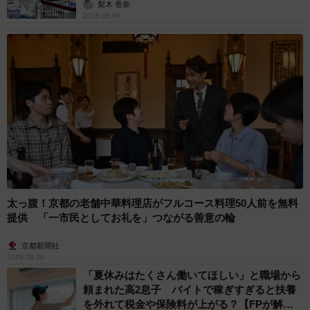
梨木 香奈
2026.08.08
太っ腹！京都の老舗中華料理店がフルコース料理50人前を無料
提供 「一市民としてお礼を」つながる善意の輪
京都新聞社
2026.08.08
「夏休みはたくさん働いてほしい」と職場から
頼まれた高2息子 バイトで稼ぎすぎると扶養
を外れて税金や保険料が上がる？【FPが解