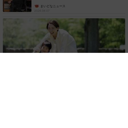
まいどなニュース
2026.08.07
「男の子のママっぽいよね」ってどういう意味？ 女系家族で
育った母 いつもスカートとワンピースしか着ないし、ヒール
も好き どのへんが…
山岡 もと子
2026.08.07
猫用の爪研ぎおもちゃを買ったら…「これで合
ってますか？」予想外の使い方が大反響