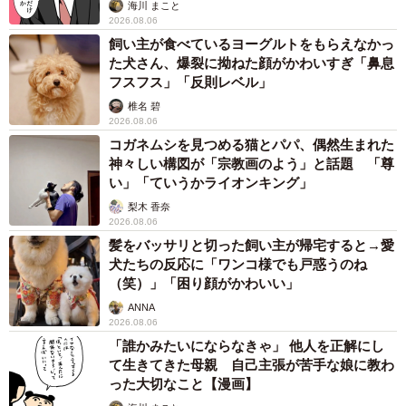
海川 まこと
2026.08.06
飼い主が食べているヨーグルトをもらえなかっ
た犬さん、爆裂に拗ねた顔がかわいすぎ「鼻息
フスフス」「反則レベル」
椎名 碧
2026.08.06
コガネムシを見つめる猫とパパ、偶然生まれた
神々しい構図が「宗教画のよう」と話題 「尊
い」「ていうかライオンキング」
梨木 香奈
2026.08.06
髪をバッサリと切った飼い主が帰宅すると→愛
犬たちの反応に「ワンコ様でも戸惑うのね
（笑）」「困り顔がかわいい」
ANNA
2026.08.06
「誰かみたいにならなきゃ」 他人を正解にし
て生きてきた母親 自己主張が苦手な娘に教わ
った大切なこと【漫画】