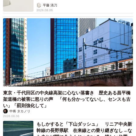
平藤 清刀
2026.08.06
東京・千代田区の中央線高架に心ない落書き 歴史ある昌平橋
架道橋の被害に怒りの声 「何も分かってないし、センスも古
い」「罰則強化して」
中将 タカノリ
2026.08.06
もしかすると「下山ダッシュ」 リニア中央新
幹線の長野県駅 在来線との乗り継ぎなし→な