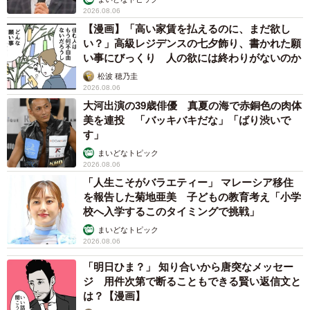
2026.08.06
【漫画】「高い家賃を払えるのに、まだ欲し
い？」高級レジデンスの七夕飾り、書かれた願
い事にびっくり 人の欲には終わりがないのか
松波 穂乃圭
2026.08.06
大河出演の39歳俳優 真夏の海で赤銅色の肉体
美を連投 「バッキバキだな」「ばり渋いで
す」
まいどなトピック
2026.08.06
「人生こそがバラエティー」 マレーシア移住
を報告した菊地亜美 子どもの教育考え「小学
校へ入学するこのタイミングで挑戦」
まいどなトピック
2026.08.06
「明日ひま？」 知り合いから唐突なメッセー
ジ 用件次第で断ることもできる賢い返信文と
は？【漫画】