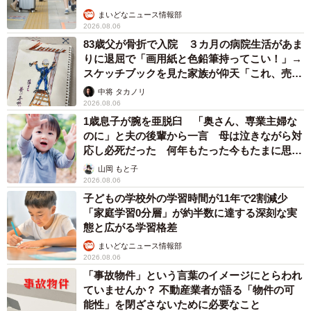
まいどなニュース情報部
2026.08.06
83歳父が骨折で入院 ３カ月の病院生活があま
りに退屈で「画用紙と色鉛筆持ってこい！」→
スケッチブックを見た家族が仰天「これ、売れ
ますよ…」
中将 タカノリ
2026.08.06
1歳息子が腕を亜脱臼 「奥さん、専業主婦な
のに」と夫の後輩から一言 母は泣きながら対
応し必死だった 何年もたった今もたまに思い
出し…
山岡 もと子
2026.08.06
子どもの学校外の学習時間が11年で2割減少
「家庭学習0分層」が約半数に達する深刻な実
態と広がる学習格差
まいどなニュース情報部
2026.08.06
「事故物件」という言葉のイメージにとらわれ
ていませんか？ 不動産業者が語る「物件の可
能性」を閉ざさないために必要なこと