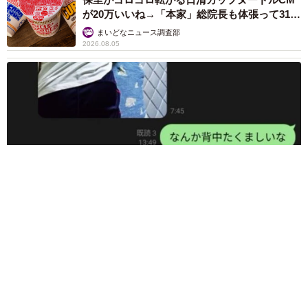
が20万いいね→「本家」総院長も体張って31万
いいね
まいどなニュース調査部
2026.08.05
「うちの猫、背中たくましすぎないか？」父と並んだ猫の後ろ
姿にSNS騒然 「筋トレしてる？」「すごく丈夫そう」「ハー
ランドかと」
梨木 香奈
2026.08.05
「そんなわけない…と思ったけど」バニラアイ