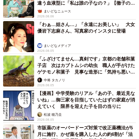
違う血液型に「私は誰の子なの？」【徹子の部
屋】
まいどなニュース
2026.08.06
「わぁ…姐さん…」「永遠にお美しい」 大女
優岩下志麻さん、写真家のインスタに登場
まいどなメディア
2026.08.05
「ふざけてません…真剣です」京都の老舗和菓
子店 次はカブトムシの幼虫 職人が手がけた
ゲテモノ和菓子 見事な造形に「気持ち悪いく
らいリアル」
中将 タカノリ
2026.08.05
【漫画】中学受験のリアル「あの子、最近見な
いね」…御三家を目指していたはずの家庭が消
えていく 限界を迎えた子を目の当りに
松波 穂乃圭
2026.08.05
市販薬のオーバードーズ対策で改正薬機法が5
月に施行、かぜ薬を購入した人の約6割が「法