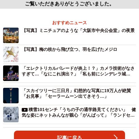
ご覧いただきありがとうございました。
おすすめニュース
【写真】ミニチュアのような「大阪市中央公会堂」の夜景
【写真】梅の枝から飛び立つ、羽を広げたメジロ
「エレクトリカルパレードが炎上！？」カメラ技術がなさ
すぎて…「なにこれ演出？」「私も前にシンデレラ城
を…」
「スカイツリーに三日月」幻想的な写真に19万人が絶賛
「お見事」「セーラームーン出てきそう…」
積雪101センチ「うちの子の通学路見てください」 健
気な姿にネットみんなが親心「がんばって」「ランドセル
開いてるよ」
記事に戻る