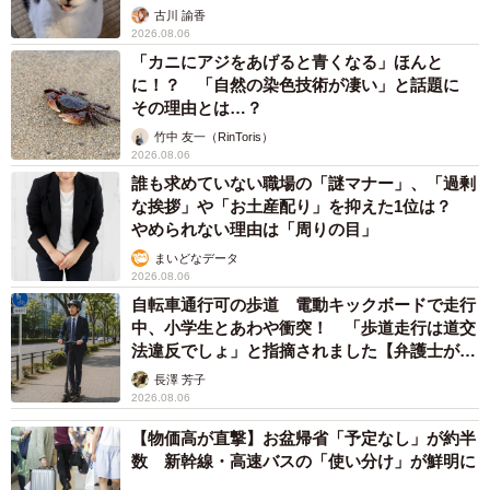
古川 諭香
2026.08.06
「カニにアジをあげると青くなる」ほんと
に！？ 「自然の染色技術が凄い」と話題に
その理由とは…？
竹中 友一（RinToris）
2026.08.06
誰も求めていない職場の「謎マナー」、「過剰
な挨拶」や「お土産配り」を抑えた1位は？
やめられない理由は「周りの目」
まいどなデータ
2026.08.06
自転車通行可の歩道 電動キックボードで走行
中、小学生とあわや衝突！ 「歩道走行は道交
法違反でしょ」と指摘されました【弁護士が解
説】
長澤 芳子
2026.08.06
【物価高が直撃】お盆帰省「予定なし」が約半
数 新幹線・高速バスの「使い分け」が鮮明に