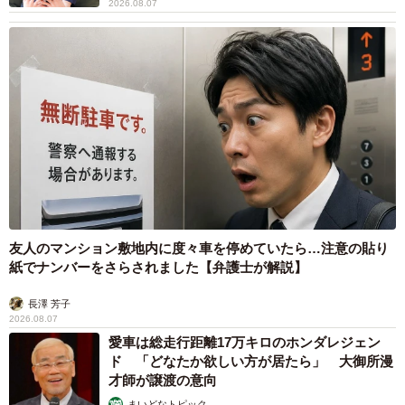
2026.08.07
友人のマンション敷地内に度々車を停めていたら…注意の貼り
紙でナンバーをさらされました【弁護士が解説】
長澤 芳子
2026.08.07
愛車は総走行距離17万キロのホンダレジェン
ド 「どなたか欲しい方が居たら」 大御所漫
才師が譲渡の意向
まいどなトピック