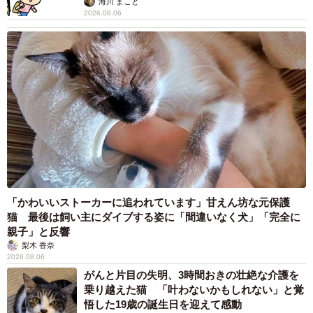
海川 まこと
2026.08.06
「かわいいストーカーに追われています」甘えん坊な元保護
猫 最後は飼い主にダイブする姿に「間違いなく犬」「完全に
親子」と反響
梨木 香奈
2026.08.06
がんと片目の失明、3時間おきの壮絶な介護を
乗り越えた猫 「叶わないかもしれない」と覚
悟した19歳の誕生日を迎えて感動