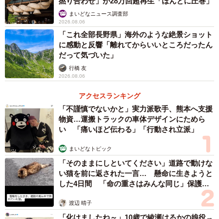
撚り合わせ」が28万回超再生「ほんとに圧巻」
まいどなニュース調査部
2026.08.06
「これ全部長野県」海外のような絶景ショット
に感動と反響「離れてからいいところだったん
だって気づいた」
行橋 友
2026.08.06
アクセスランキング
「不謹慎でないかと」実力派歌手、熊本へ支援
物資…運搬トラックの車体デザインにためら
い 「痛いほど伝わる」「行動され立派」
まいどなトピック
「そのままにしといてください」道路で動けな
い猫を前に返された一言… 懸命に生きようと
した4日間 「命の重さはみんな同じ」保護団
体代表の訴え
渡辺 晴子
「化けましたね～」10歳で綾瀬はるかの娘役→