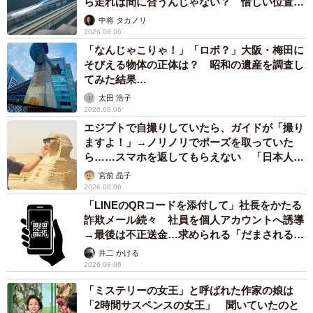
ら走れば間に合うんじゃない？ 惜しい位置関
係が反響
中将 タカノリ
2026.08.06
「なんじゃこりゃ！」「ロボ？」大阪・梅田に
そびえる物体の正体は？ 昭和の遺産を調査し
てみた結果…
太田 浩子
2026.08.06
エジプトで自撮りしていたら、ガイドが「撮り
ますよ！」→ノリノリでポーズを取っていた
ら……スマホを返してもらえない 「日本人は
カモ代表かも」「私は6時間で3万円払った」
宮前 晶子
2026.08.06
「LINEのQRコードを添付して」社長をかたる
詐欺メール続々 社員を個人アカウントへ誘導
→最後は不正送金…求められる「だまされる前
提」の対策
井二 かける
2026.08.06
「ミステリーの女王」と呼ばれた作家の娘は
「2時間サスペンスの女王」 聞いていたのと