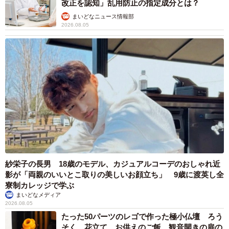
改正を認知」乱用防止の指定成分とは？
まいどなニュース情報部
2026.08.05
紗栄子の長男 18歳のモデル、カジュアルコーデのおしゃれ近
影が「両親のいいとこ取りの美しいお顔立ち」 9歳に渡英し全
寮制カレッジで学ぶ
まいどなメディア
2026.08.05
たった50パーツのレゴで作った極小仏壇 ろう
そく、花立て、お供えのご飯、観音開きの扉の