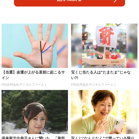
【当選】金運が上がる直前に起こるサ
宝くじ当たる人は“たまたま”じゃな
イン
い?!
PR(合同会社デジタルファーム )
PR(合同会社デジタルファーム )
温泉家北出恭子さんに聞いた 「美肌
宝くじ“なんとなく”で買っている限り