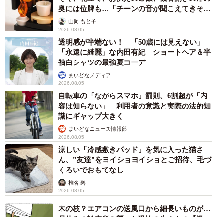
奥には位牌も…「チーンの音が聞こえてきそ
う」
山岡 もと子
2026.08.05
透明感が半端ない！ 「50歳には見えない」
「永遠に綺麗」な内田有紀 ショートヘア＆半
袖白シャツの最強夏コーデ
まいどなメディア
2026.08.05
自転車の「ながらスマホ」罰則、6割超が「内
容は知らない」 利用者の意識と実際の法的知
識にギャップ大きく
まいどなニュース情報部
2026.08.05
涼しい「冷感敷きパッド」を気に入った猫さ
ん、”友達”をヨイショヨイショとご招待、毛づ
くろいでおもてなし
椎名 碧
2026.08.05
木の枝？エアコンの送風口から細長いものが…