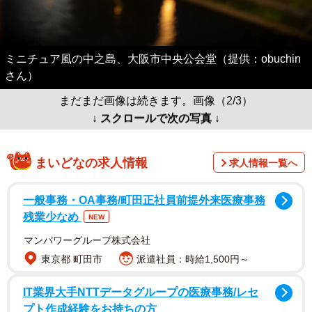
ミニチュア風の中之島、大阪市中央公会堂（提供：obuchin
さん）
まだまだ画像は続きます。画像（2/3）
↓ スクロールで次の写真 ↓
まいどなの求人情報
求人情報一覧へ
一般事務・OA事務/町田正社員前提外来医療事務
残業少なめ
NEW
マンパワーグループ株式会社
東京都 町田市
派遣社員：時給1,500円～
IT業界大手NTTデータグループの医療事務/レセ
プト作成経験をお持ちの方