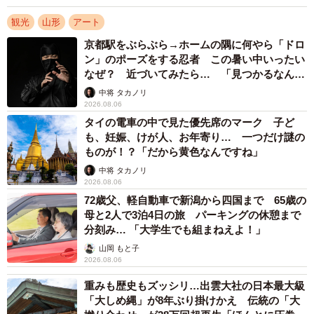
観光
山形
アート
京都駅をぶらぶら→ホームの隅に何やら「ドロ
ン」のポーズをする忍者 この暑い中いったい
なぜ？ 近づいてみたら… 「見つかるなんて
未熟」
中将 タカノリ
2026.08.06
タイの電車の中で見た優先席のマーク 子ど
も、妊娠、けが人、お年寄り… 一つだけ謎の
ものが！？「だから黄色なんですね」
中将 タカノリ
2026.08.06
72歳父、軽自動車で新潟から四国まで 65歳の
母と2人で3泊4日の旅 パーキングの休憩まで
分刻み… 「大学生でも組まねえよ！」
山岡 もと子
2026.08.06
重みも歴史もズッシリ…出雲大社の日本最大級
「大しめ縄」が8年ぶり掛けかえ 伝統の「大