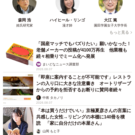
森岡 浩
ハイヒール・リンゴ
大江 篤
姓氏研究家
漫才師
園田学園女子大学学長
もっと見る
「国産マッチでもバズりたい」願いかなった！
老舗メーカーの投稿が4100万再生 他業種も
続々相乗りでミーム化へ発展
まいどなニュース調査部
2026.08.07
「即座に案内することが不可能です」レストラ
ンの入り口に大きな注意書き オートリザーブ
からの予約を拒否するお断りに賛同者続々
中将 タカノリ
2026.08.07
「本は買うだけでいい」京極夏彦さんの言葉に
共感した女性→リビングの本棚に140冊を積
読 「家に自分だけの本屋さん」
山岡 もと子