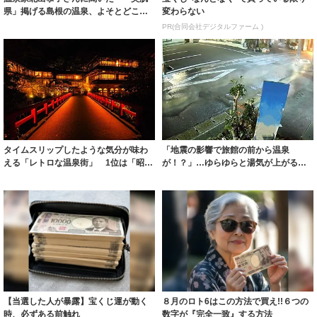
県」掲げる島根の温泉、よそとどこが
変わらない
違うの？
PR(合同会社デジタルファーム )
タイムスリップしたような気分が味わ
「地震の影響で旅館の前から温泉
える「レトロな温泉街」 1位は「昭和
が！？」…ゆらゆらと湯気が上がる道
レトロの雰...
路に驚き、どうな...
【当選した人が暴露】宝くじ運が動く
８月のロト6はこの方法で買え!!６つの
時、必ずある前触れ
数字が『完全一致』する方法