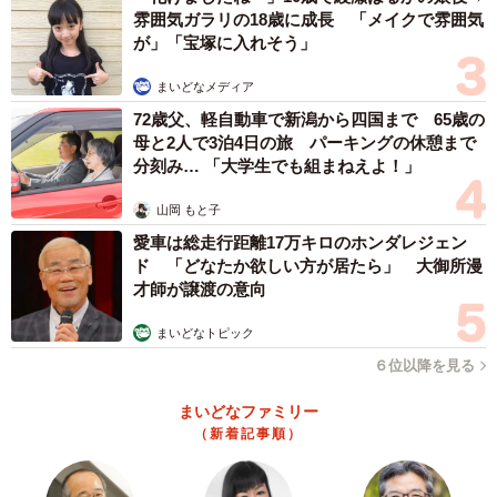
雰囲気ガラリの18歳に成長 「メイクで雰囲気
が」「宝塚に入れそう」
まいどなメディア
72歳父、軽自動車で新潟から四国まで 65歳の
母と2人で3泊4日の旅 パーキングの休憩まで
分刻み… 「大学生でも組まねえよ！」
山岡 もと子
愛車は総走行距離17万キロのホンダレジェン
ド 「どなたか欲しい方が居たら」 大御所漫
才師が譲渡の意向
まいどなトピック
６位以降を見る
まいどなファミリー
（新着記事順）