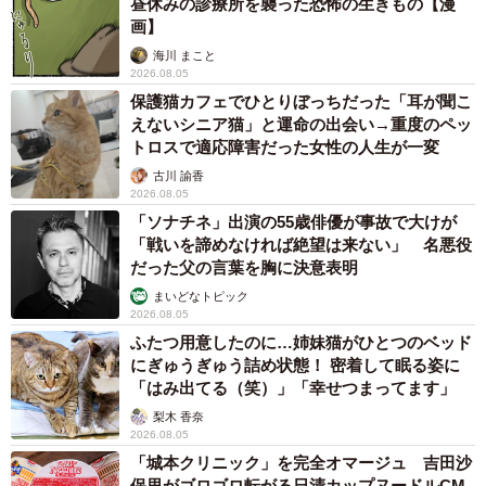
昼休みの診療所を襲った恐怖の生きもの【漫
画】
海川 まこと
2026.08.05
保護猫カフェでひとりぼっちだった「耳が聞こ
えないシニア猫」と運命の出会い→重度のペッ
トロスで適応障害だった女性の人生が一変
古川 諭香
2026.08.05
「ソナチネ」出演の55歳俳優が事故で大けが
「戦いを諦めなければ絶望は来ない」 名悪役
だった父の言葉を胸に決意表明
まいどなトピック
2026.08.05
ふたつ用意したのに…姉妹猫がひとつのベッド
にぎゅうぎゅう詰め状態！ 密着して眠る姿に
「はみ出てる（笑）」「幸せつまってます」
梨木 香奈
2026.08.05
「城本クリニック」を完全オマージュ 吉田沙
保里がゴロゴロ転がる日清カップヌードルCM