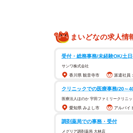
まいどなの求人情
受付・総務事務/未経験OK/土
サンワ株式会社
香川県 観音寺市
派遣社員：
クリニックでの医療事務/20～
医療法人ほのか 宇田ファミリークリニッ
愛知県 みよし市
アルバイト
調剤薬局での事務・受付
メグリア調剤薬局 大林店