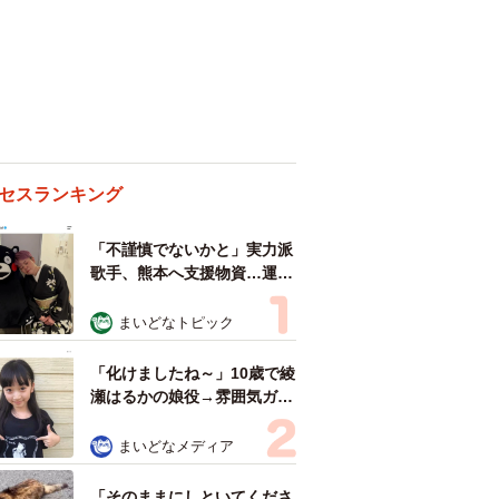
セスランキング
「不謹慎でないかと」実力派
歌手、熊本へ支援物資…運搬
トラックの車体デザインにた
めらい 「痛いほど伝わる」
まいどなトピック
「行動され立派」
「化けましたね～」10歳で綾
瀬はるかの娘役→雰囲気ガラ
リの18歳に成長 「メイクで
雰囲気が」「宝塚に入れそ
まいどなメディア
う」
「そのままにしといてくださ