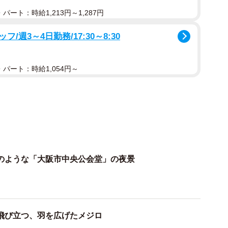
パート：時給1,213円～1,287円
週3～4日勤務/17:30～8:30
パート：時給1,054円～
1/3
の初雪（提供：obuchinさん）
のような「大阪市中央公会堂」の夜景
ら20時過ぎでした」
飛び立つ、羽を広げたメジロ
ると外はすごい雪でした。今回は運良く温泉街の街並み