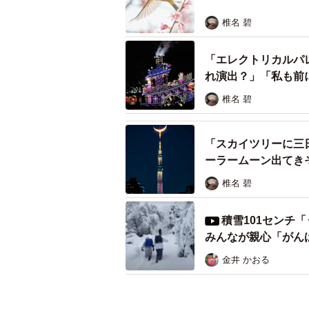
が見える部屋だったのですぐに窓を
椎名 碧
囲気に感動し、部屋からこの写真を
「エレクトリカルパ
ーー撮影された風景を見た時の感想
れ演出？」「私も前
「今回はまさか雪景色に出会えると
椎名 碧
のでとにかく雪がちゃんと写るよう
ててよかった！と思いました（笑）
「スカイツリーに三
ーラームーン出てき
ーー寒かったでしょうね？
椎名 碧
「確か宿に向かう途中の温度表示板
積雪101センチ
たので多分そのくらいかと」
みんなが親心「がん
金井 かおる
ーー上手く撮れた！とと感じました
「宿からの景観が最高でした！まず