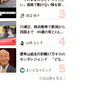
い」道路で動けない猫を前に
返された一言… 懸命に生き
ようとした4日間 「命の重
渡辺 晴子
さはみんな同じ」保護団体代
表の訴え
72歳父、軽自動車で新潟から
四国まで 65歳の母と2人で
3泊4日の旅 パーキングの休
憩まで分刻み… 「大学生で
山岡 もと子
も組まねえよ！」
愛車は総走行距離17万キロの
ホンダレジェンド 「どなた
か欲しい方が居たら」 大御
所漫才師が譲渡の意向
まいどなトピック
６位以降を見る