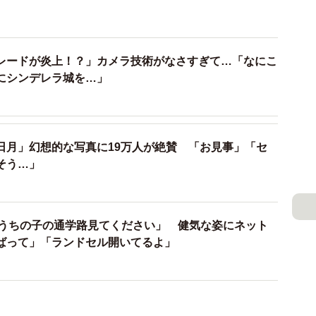
開けて外の景色を見ました！あまりに綺麗で幻想的な雰
撮りました」
レードが炎上！？」カメラ技術がなさすぎて…「なにこ
は？
にシンデレラ城を…」
は思ってなくてストロボを持って行きませんでした。な
に意識して撮りました。ちゃんと雪がわかるように撮れ
」
日月」幻想的な写真に19万人が絶賛 「お見事」「セ
そう…」
は0度だったと思います。天気予報の最低気温も0度でし
「うちの子の通学路見てください」 健気な姿にネット
ばって」「ランドセル開いてるよ」
か？
はそれに助けられました（笑）。ストロボがなかったの