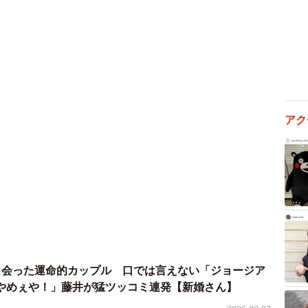
ちゃんと写るように！と撮影して、その時の吹雪いてる
です。結果的に絵のような雰囲気になったのもより印象
」
ーン空撮を楽しんでいました。ドローンは法規制が厳し
アク
風や天候で制限を受けることも多く､､､カメラならも
ローンで空撮をするにしてももっとカメラのことを勉強
けでした。始めてみたらカメラおもしろい！となってハ
気に入りは？
出会った運命的カップル 口では言えない「ジョージア
やめぇや！」藤井が猛ツッコミ連発【新婚さん】