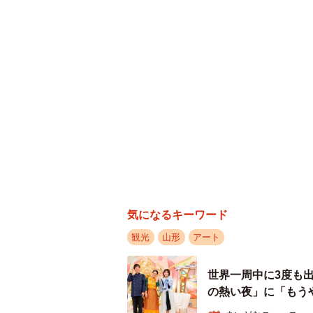
で画質は落ちますが、とにかく雪が
感じが綺麗に撮れたことがよかった
的な写真になったようにも思います
ーーカメラにハマったのは？
「元々は（今もですが）好きでドロ
くなり、飛ばせる場所が限られたり、
っと手軽にいろいろ撮れるなぁ！ド
しておけば役に立つなぁ！がきっか
マってます（笑）」
気になるキーワード
ーーこれまで撮影された写真で、お
観光
山形
アート
世界一周中に3度も
の熱い夜」に「もう