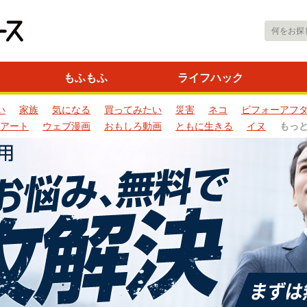
もふもふ
ライフハック
い
家族
気になる
買ってみたい
災害
ネコ
ビフォーアフ
アート
ウェブ漫画
おもしろ動画
ともに生きる
イヌ
もっ