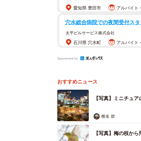
愛知県 豊田市
アルバイト・
穴水総合病院での夜間受付スタッフ/
太平ビルサービス株式会社
石川県 穴水町
アルバイト・
Sponsored by
銀山温泉
おすすめニュース
ーーいつ撮影されたのでしょうか？
【写真】ミニチュア
「2024年11月18日です！確認した
椎名 碧
ーーどんな状況だったのでしょう？
【写真】梅の枝から
「宿で夕食を食べ終わって部屋へ戻