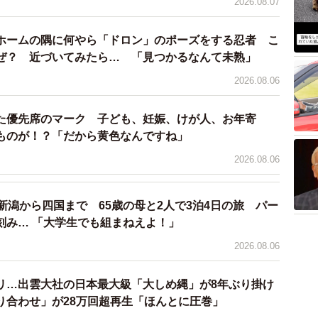
2026.08.07
ホームの隅に何やら「ドロン」のポーズをする忍者 こ
ぜ？ 近づいてみたら… 「見つかるなんて未熟」
2026.08.06
た優先席のマーク 子ども、妊娠、けが人、お年寄
ものが！？「だから黄色なんですね」
2026.08.06
新潟から四国まで 65歳の母と2人で3泊4日の旅 パー
刻み… 「大学生でも組まねえよ！」
2026.08.06
リ…出雲大社の日本最大級「大しめ縄」が8年ぶり掛け
り合わせ」が28万回超再生「ほんとに圧巻」