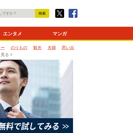
エンタメ
マンガ
ター
のりもの
観光
夫婦
思い出
と見る