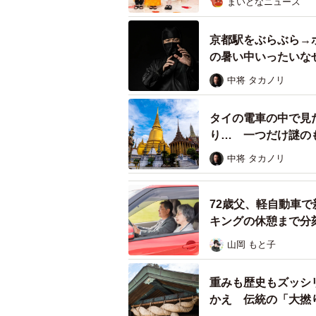
まいどなニュース
京都駅をぶらぶら→
の暑い中いったいな
中将 タカノリ
タイの電車の中で見
り… 一つだけ謎の
中将 タカノリ
72歳父、軽自動車で
キングの休憩まで分
山岡 もと子
重みも歴史もズッシ
かえ 伝統の「大撚