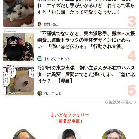
れ エイズだし手がかかるけど…おうちで暮ら
すと「おじ猫」だって可愛くなったよ！
鶴野 浩己
「不謹慎でないかと」実力派歌手、熊本へ支援
物資…運搬トラックの車体デザインにためら
い 「痛いほど伝わる」「行動され立派」
まいどなトピック
2泊3日の東京出張→飼い主さんが不在中ハムス
ターに異変 眉間にできた深いしわ、「急に老
けた？」【漫画】
海川 まこと
６位以降を見る
まいどなファミリー
（新着記事順）