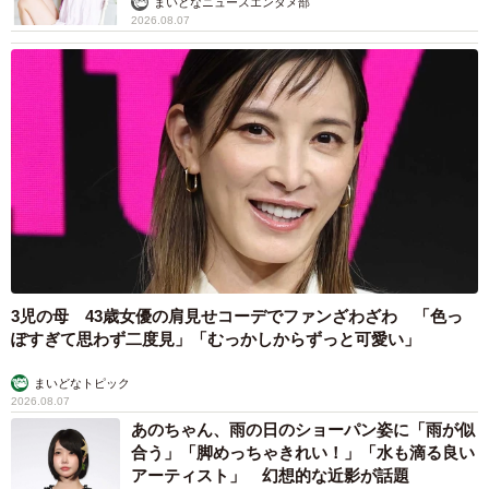
まいどなニュースエンタメ部
2026.08.07
3児の母 43歳女優の肩見せコーデでファンざわざわ 「色っ
ぽすぎて思わず二度見」「むっかしからずっと可愛い」
まいどなトピック
2026.08.07
あのちゃん、雨の日のショーパン姿に「雨が似
合う」「脚めっちゃきれい！」「水も滴る良い
アーティスト」 幻想的な近影が話題