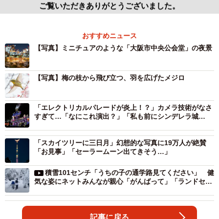
ご覧いただきありがとうございました。
おすすめニュース
【写真】ミニチュアのような「大阪市中央公会堂」の夜景
【写真】梅の枝から飛び立つ、羽を広げたメジロ
「エレクトリカルパレードが炎上！？」カメラ技術がなさ
すぎて…「なにこれ演出？」「私も前にシンデレラ城
を…」
「スカイツリーに三日月」幻想的な写真に19万人が絶賛
「お見事」「セーラームーン出てきそう…」
積雪101センチ「うちの子の通学路見てください」 健
気な姿にネットみんなが親心「がんばって」「ランドセル
開いてるよ」
記事に戻る