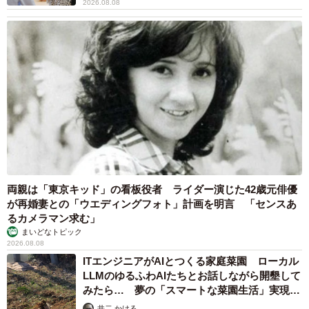
2026.08.08
両親は「東京キッド」の看板役者 ライダー演じた42歳元俳優
が再婚妻との「ウエディングフォト」計画を明言 「センスあ
るカメラマン求む」
まいどなトピック
2026.08.08
ITエンジニアがAIとつくる家庭菜園 ローカル
LLMのゆるふわAIたちとお話しながら開墾して
みたら… 夢の「スマートな菜園生活」実現な
るか
井二 かける