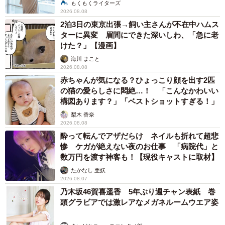
説】
もくもくライターズ
2026.08.08
2泊3日の東京出張→飼い主さんが不在中ハムス
ターに異変 眉間にできた深いしわ、「急に老
けた？」【漫画】
海川 まこと
2026.08.08
赤ちゃんが気になる？ひょっこり顔を出す2匹
の猫の愛らしさに悶絶…！ 「こんなかわいい
構図あります？」「ベストショットすぎる！」
梨木 香奈
2026.08.08
酔って転んでアザだらけ ネイルも折れて超悲
惨 ケガが絶えない夜のお仕事 「病院代」と
数万円を渡す神客も！【現役キャストに取材】
たかなし 亜妖
2026.08.07
乃木坂46賀喜遥香 5年ぶり週チャン表紙 巻
頭グラビアでは激レアなメガネルームウエア姿