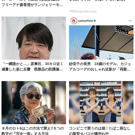
フリーアナ森香澄がランジェリーモデ
ルに ｢PE...
PR(KeeperSecurity)
「一瞬誰かと…」彦摩呂、30キロ近く
紗栄子の長男 18歳のモデル、カジュ
減量した姿に反響 既製品の防護服が
アルコーデのおしゃれ近影が「両親の
着られると...
いいとこ取...
８月のロト6はこの方法で買え!!６つの
コンビニで買うのは損！たばこ税なし
数字が『完全一致』する方法
の新型タバコが爆売れ中