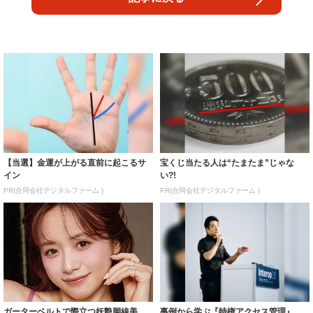
【当選】金運が上がる直前に起こるサ
宝くじ当たる人は“たまたま”じゃな
イン
い?!
PR(合同会社デジタルファーム )
PR(合同会社デジタルファーム )
ガーターベルトで際立つ妖艶脚線美
事例から学ぶ『特権アクセス管理』