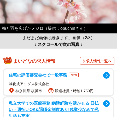
梅と羽を広げたメジロ（提供：obuchinさん）
まだまだ画像は続きます。画像（2/3）
↓ スクロールで次の写真 ↓
まいどなの求人情報
求人情報一覧へ
住宅の評価審査会社で一般事務
NEW
旭化成アミダス株式会社
神奈川県 横浜市
派遣社員：時給1,750円
私立大学での医療事務!病院経験を活かせる 日払
い・週払いOK&退職金制度あり!残業少なめで私
生活も充実