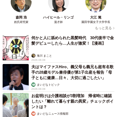
森岡 浩
ハイヒール・リンゴ
大江 篤
姓氏研究家
漫才師
園田学園女子大学学長
もっと見る
何かと人に舐められた黒髪時代 30代後半で金
髪デビューしたら…人生が激変！【漫画】
海川 まこと
2026.08.08
夫はマイファスHiro、義父母も義兄も超有名歌
手の28歳モデル兼俳優が第1子出産を報告「母
子ともに健康…日々、大切に過ごしたい」
まいどなトピック
2026.08.08
お盆明けは介護相談が3割増加 帰省時に確認
したい「離れて暮らす親の異変」チェックポイ
ントは？
まいどなニュース情報部