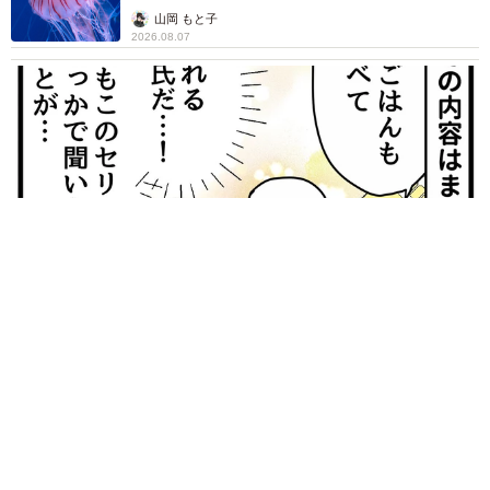
ごい」
山岡 もと子
2026.08.07
【漫画】大学生息子の「頼れる彼氏」っぷりを見て母は絶句
「起きなよ、遅刻するよ」って…あなた毎朝私が起こしてます
けど？笑
松波 穂乃圭
2026.08.07
【お盆の帰省】既婚女性の半数以上が「日常よ
り疲れる」 気遣いや準備で深まる夫婦の温度