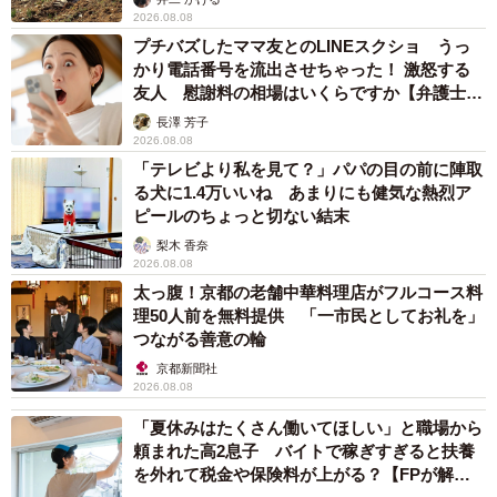
2026.08.08
プチバズしたママ友とのLINEスクショ うっ
かり電話番号を流出させちゃった！ 激怒する
友人 慰謝料の相場はいくらですか【弁護士が
解説】
長澤 芳子
2026.08.08
「テレビより私を見て？」パパの目の前に陣取
る犬に1.4万いいね あまりにも健気な熱烈ア
ピールのちょっと切ない結末
梨木 香奈
2026.08.08
太っ腹！京都の老舗中華料理店がフルコース料
理50人前を無料提供 「一市民としてお礼を」
つながる善意の輪
京都新聞社
2026.08.08
「夏休みはたくさん働いてほしい」と職場から
頼まれた高2息子 バイトで稼ぎすぎると扶養
を外れて税金や保険料が上がる？【FPが解