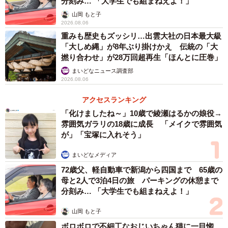
分刻み… 「大学生でも組まねえよ！」
山岡 もと子
2026.08.06
重みも歴史もズッシリ…出雲大社の日本最大級
「大しめ縄」が8年ぶり掛けかえ 伝統の「大
撚り合わせ」が28万回超再生「ほんとに圧巻」
まいどなニュース調査部
2026.08.06
アクセスランキング
「化けましたね～」10歳で綾瀬はるかの娘役→
雰囲気ガラリの18歳に成長 「メイクで雰囲気
が」「宝塚に入れそう」
まいどなメディア
72歳父、軽自動車で新潟から四国まで 65歳の
母と2人で3泊4日の旅 パーキングの休憩まで
分刻み… 「大学生でも組まねえよ！」
山岡 もと子
ボロボロで不細工なおじいちゃん猫に一目惚