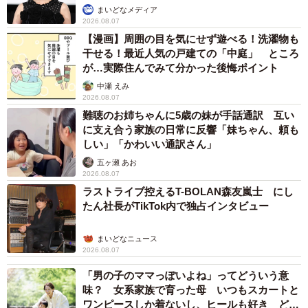
まいどなメディア
2026.08.07
【漫画】周囲の目を気にせず遊べる！洗濯物も
干せる！最近人気の戸建ての「中庭」 ところ
が…実際住んでみて分かった後悔ポイント
中瀬 えみ
2026.08.07
難聴のお姉ちゃんに5歳の妹が手話通訳 互い
に支え合う家族の日常に反響「妹ちゃん、頼も
しい」「かわいい通訳さん」
五ヶ瀬 あお
2026.08.07
ラストライブ控えるT-BOLAN森友嵐士 にし
たん社長がTikTok内で独占インタビュー
まいどなニュース
2026.08.07
「男の子のママっぽいよね」ってどういう意
味？ 女系家族で育った母 いつもスカートと
ワンピースしか着ないし、ヒールも好き どの