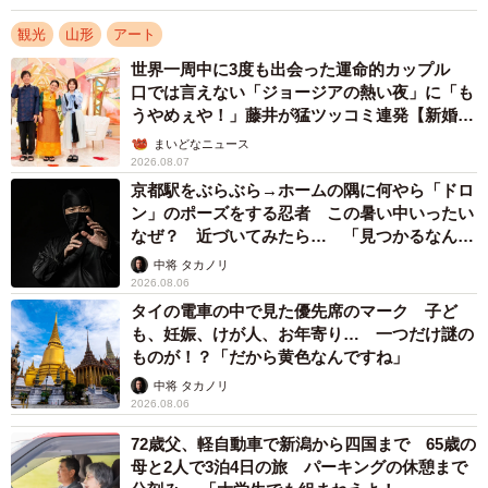
観光
山形
アート
世界一周中に3度も出会った運命的カップル
口では言えない「ジョージアの熱い夜」に「も
うやめぇや！」藤井が猛ツッコミ連発【新婚さ
ん】
まいどなニュース
2026.08.07
京都駅をぶらぶら→ホームの隅に何やら「ドロ
ン」のポーズをする忍者 この暑い中いったい
なぜ？ 近づいてみたら… 「見つかるなんて
未熟」
中将 タカノリ
2026.08.06
タイの電車の中で見た優先席のマーク 子ど
も、妊娠、けが人、お年寄り… 一つだけ謎の
ものが！？「だから黄色なんですね」
中将 タカノリ
2026.08.06
72歳父、軽自動車で新潟から四国まで 65歳の
母と2人で3泊4日の旅 パーキングの休憩まで