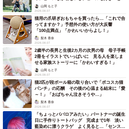
へんが…
山岡 もと子
2026.08.07
猫用の爪研ぎおもちゃを買ったら…「これで合
ってますか？」予想外の使い方が大反響
「100点満点」「かわいいからよし！」
梨木 香奈
2026.08.07
2歳半の長男と生後2カ月の次男の母 母子手帳
2冊をイラストでいっぱいに 見る人を楽しま
せる家族ストーリーに「かわいすぎる！」
山岡 もと子
2026.08.07
猫2匹が段ボール箱の取り合いで「ポコスカ猫
パンチ」の応酬 その後の心温まる結末に「愛
～！」「おばちゃん泣きそうや…」
梨木 香奈
2026.08.07
「ちょっとババロアみたい」パートナーの誕生
日に手作りトートバッグ 完成まで1年 淡い
藍染めに漂うクラゲ よく見ると…「センスす