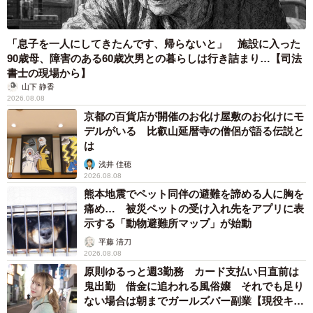
「息子を一人にしてきたんです、帰らないと」 施設に入った
90歳母、障害のある60歳次男との暮らしは行き詰まり…【司法
書士の現場から】
山下 静香
2026.08.08
京都の百貨店が開催のお化け屋敷のお化けにモ
デルがいる 比叡山延暦寺の僧侶が語る伝説と
は
浅井 佳穂
2026.08.08
熊本地震でペット同伴の避難を諦める人に胸を
痛め… 被災ペットの受け入れ先をアプリに表
示する「動物避難所マップ」が始動
平藤 清刀
2026.08.08
原則ゆるっと週3勤務 カード支払い日直前は
鬼出勤 借金に追われる風俗嬢 それでも足り
ない場合は朝までガールズバー副業【現役キャ