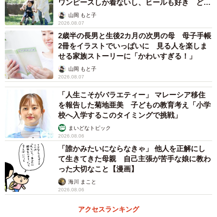
ワンピースしか着ないし、ヒールも好き どの
へんが…
山岡 もと子
2026.08.07
2歳半の長男と生後2カ月の次男の母 母子手帳
2冊をイラストでいっぱいに 見る人を楽しま
せる家族ストーリーに「かわいすぎる！」
山岡 もと子
2026.08.07
「人生こそがバラエティー」 マレーシア移住
を報告した菊地亜美 子どもの教育考え「小学
校へ入学するこのタイミングで挑戦」
まいどなトピック
2026.08.06
「誰かみたいにならなきゃ」 他人を正解にし
て生きてきた母親 自己主張が苦手な娘に教わ
った大切なこと【漫画】
海川 まこと
2026.08.06
アクセスランキング