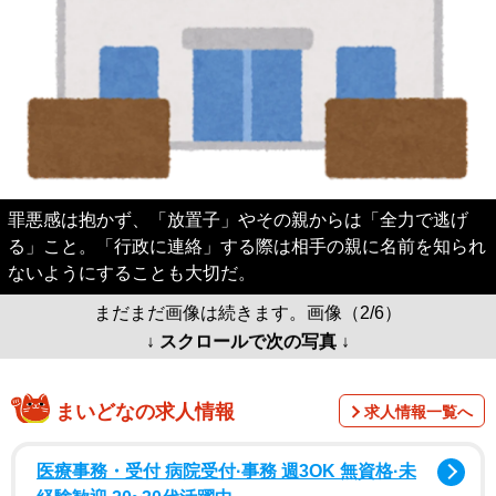
罪悪感は抱かず、「放置子」やその親からは「全力で逃げ
る」こと。「行政に連絡」する際は相手の親に名前を知られ
ないようにすることも大切だ。
まだまだ画像は続きます。画像（2/6）
↓ スクロールで次の写真 ↓
まいどなの求人情報
求人情報一覧へ
医療事務・受付 病院受付·事務 週3OK 無資格·未