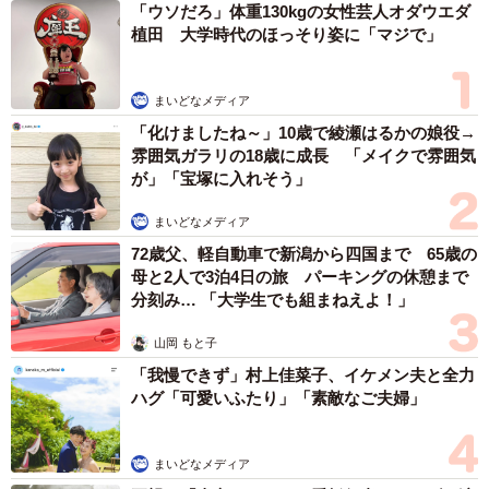
「ウソだろ」体重130kgの女性芸人オダウエダ
植田 大学時代のほっそり姿に「マジで」
まいどなメディア
「化けましたね～」10歳で綾瀬はるかの娘役→
雰囲気ガラリの18歳に成長 「メイクで雰囲気
が」「宝塚に入れそう」
まいどなメディア
72歳父、軽自動車で新潟から四国まで 65歳の
母と2人で3泊4日の旅 パーキングの休憩まで
分刻み… 「大学生でも組まねえよ！」
山岡 もと子
「我慢できず」村上佳菜子、イケメン夫と全力
ハグ「可愛いふたり」「素敵なご夫婦」
まいどなメディア