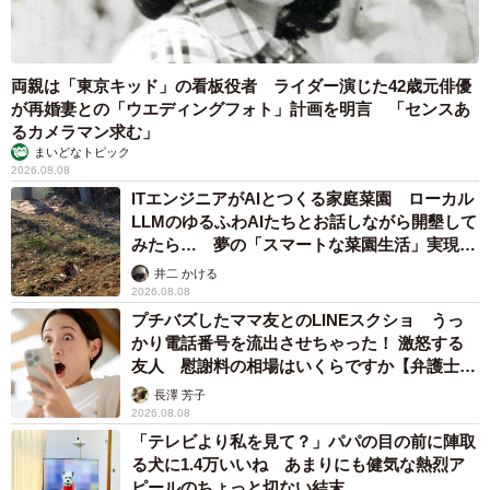
両親は「東京キッド」の看板役者 ライダー演じた42歳元俳優
が再婚妻との「ウエディングフォト」計画を明言 「センスあ
るカメラマン求む」
まいどなトピック
2026.08.08
ITエンジニアがAIとつくる家庭菜園 ローカル
LLMのゆるふわAIたちとお話しながら開墾して
みたら… 夢の「スマートな菜園生活」実現な
るか
井二 かける
2026.08.08
プチバズしたママ友とのLINEスクショ うっ
かり電話番号を流出させちゃった！ 激怒する
友人 慰謝料の相場はいくらですか【弁護士が
解説】
長澤 芳子
2026.08.08
「テレビより私を見て？」パパの目の前に陣取
る犬に1.4万いいね あまりにも健気な熱烈ア
ピールのちょっと切ない結末