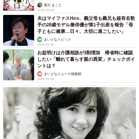
海川 まこと
2026.08.08
夫はマイファスHiro、義父母も義兄も超有名歌
手の28歳モデル兼俳優が第1子出産を報告「母
子ともに健康…日々、大切に過ごしたい」
まいどなトピック
2026.08.08
お盆明けは介護相談が3割増加 帰省時に確認
したい「離れて暮らす親の異変」チェックポイ
ントは？
まいどなニュース情報部
2026.08.08