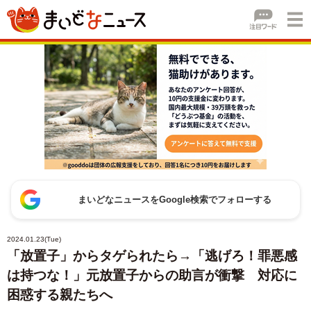
まいどなニュースをGoogle検索でフォローする
2024.01.23(Tue)
「放置子」からタゲられたら→「逃げろ！罪悪感
は持つな！」元放置子からの助言が衝撃 対応に
困惑する親たちへ