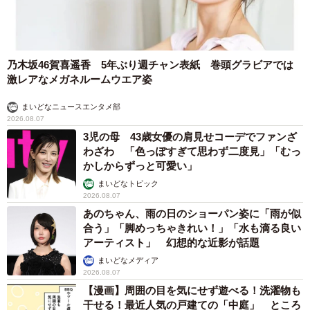
乃木坂46賀喜遥香 5年ぶり週チャン表紙 巻頭グラビアでは
激レアなメガネルームウエア姿
まいどなニュースエンタメ部
2026.08.07
3児の母 43歳女優の肩見せコーデでファンざ
わざわ 「色っぽすぎて思わず二度見」「むっ
かしからずっと可愛い」
まいどなトピック
2026.08.07
あのちゃん、雨の日のショーパン姿に「雨が似
合う」「脚めっちゃきれい！」「水も滴る良い
アーティスト」 幻想的な近影が話題
まいどなメディア
2026.08.07
【漫画】周囲の目を気にせず遊べる！洗濯物も
干せる！最近人気の戸建ての「中庭」 ところ