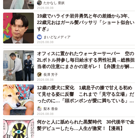
ストに取材】
たかなし 亜妖
2026.08.08
19歳でハライチ岩井勇気と年の差婚から3年、
22歳元おはガール髪バッサリ「ショート似合い
すぎ」
まいどなメディア
2026.08.08
オフィスに置かれたウォーターサーバー 空の
2Lボトル持参し毎日給水する男性社員→総務担
当者の注意にまさかの逆ギレ！【弁護士が解
説】
長澤 芳子
2026.08.08
12歳の愛犬に変化 1歳息子の膝で甘える初め
て見せる姿に反響 これまで「見守る立場」だ
ったのに…「頭ポンポンが愛に満ちている」
「尊…」
梨木 香奈
2026.08.08
何かと人に舐められた黒髪時代 30代後半で金
髪デビューしたら…人生が激変！【漫画】