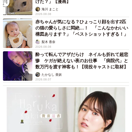
けた？」【漫画】
海川 まこと
2026.08.08
赤ちゃんが気になる？ひょっこり顔を出す2匹
の猫の愛らしさに悶絶…！ 「こんなかわいい
構図あります？」「ベストショットすぎる！」
梨木 香奈
2026.08.08
酔って転んでアザだらけ ネイルも折れて超悲
惨 ケガが絶えない夜のお仕事 「病院代」と
数万円を渡す神客も！【現役キャストに取材】
たかなし 亜妖
2026.08.07