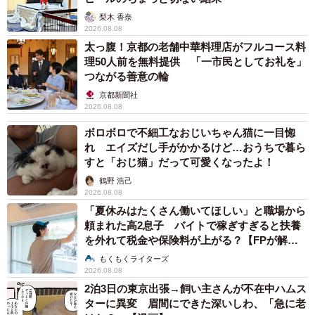
梨木 香奈
2026.08.08
太っ腹！京都の老舗中華料理店がフルコース料
理50人前を無料提供 「一市民としてお礼を」
つながる善意の輪
京都新聞社
2026.08.08
ボロボロで不細工なおじいちゃん猫に一目惚
れ エイズだし手がかかるけど…おうちで暮ら
すと「おじ猫」だって可愛くなったよ！
鶴野 浩己
2026.08.08
「夏休みはたくさん働いてほしい」と職場から
頼まれた高2息子 バイトで稼ぎすぎると扶養
を外れて税金や保険料が上がる？【FPが解
説】
もくもくライターズ
2026.08.08
2泊3日の東京出張→飼い主さんが不在中ハムス
ターに異変 眉間にできた深いしわ、「急に老