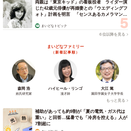
両親は「東京キッド」の看板役者 ライダー演
じた42歳元俳優が再婚妻との「ウエディングフ
ォト」計画を明言 「センスあるカメラマン求
む」
まいどなトピック
６位以降を見る
まいどなファミリー
（新着記事順）
森岡 浩
ハイヒール・リンゴ
大江 篤
姓氏研究家
漫才師
園田学園女子大学学長
もっと見る
補助があっても約9割が「夏の電気・ガス代は
重い」と回答…猛暑でも「冷房を控える」人が
7割超に