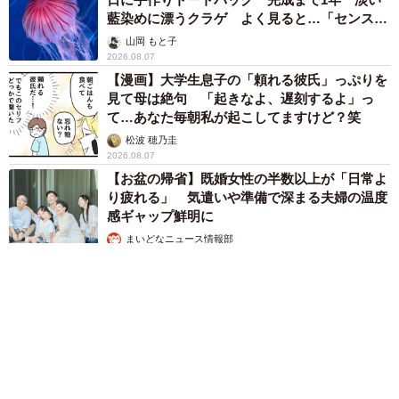
藍染めに漂うクラゲ よく見ると…「センスす
ごい」
山岡 もと子
2026.08.07
【漫画】大学生息子の「頼れる彼氏」っぷりを
見て母は絶句 「起きなよ、遅刻するよ」っ
て…あなた毎朝私が起こしてますけど？笑
松波 穂乃圭
2026.08.07
【お盆の帰省】既婚女性の半数以上が「日常よ
り疲れる」 気遣いや準備で深まる夫婦の温度
感ギャップ鮮明に
まいどなニュース情報部
2026.08.07