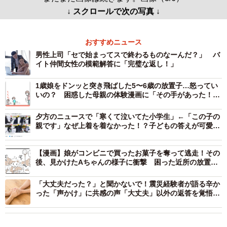
↓ スクロールで次の写真 ↓
おすすめニュース
男性上司「セで始まってスで終わるものなーんだ？」 バ
イト仲間女性の模範解答に「完璧な返し！」
1歳娘をドンッと突き飛ばした5〜6歳の放置子…怒ってい
いの？ 困惑した母親の体験漫画に「その手があった！」
「日常的な放置子かな？」
夕方のニュースで「寒くて泣いてた小学生」←「この子の
親です」なぜ上着を着なかった！？子どもの答えが可愛す
ぎる
【漫画】娘がコンビニで買ったお菓子を奪って逃走！その
後、見かけたAちゃんの様子に衝撃 困った近所の放置子
トラブル
「大丈夫だった？」と聞かないで！震災経験者が語る辛か
った「声かけ」に共感の声「大丈夫」以外の返答を覚悟し
てますか？