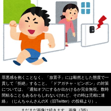
罪悪感を抱くことなく、「放置子」には毅然とした態度で一
貫して「拒絶」すること。「ドアガチャ・ピンポン」の対策
については、「通知オフにするか出かけるか完全無視。数時
間粘ることもあるかもしれないけれど、その時は児相に連
絡」（じんちゃんさんのX（旧Twitter）の投稿より）。
まだまだ画像は続きます。画像（3/6）