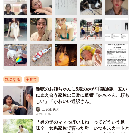
気になる
子育て
難聴のお姉ちゃんに5歳の妹が手話通訳 互い
に支え合う家族の日常に反響「妹ちゃん、頼も
しい」「かわいい通訳さん」
五ヶ瀬 あお
2026.08.07
「男の子のママっぽいよね」ってどういう意
味？ 女系家族で育った母 いつもスカートと