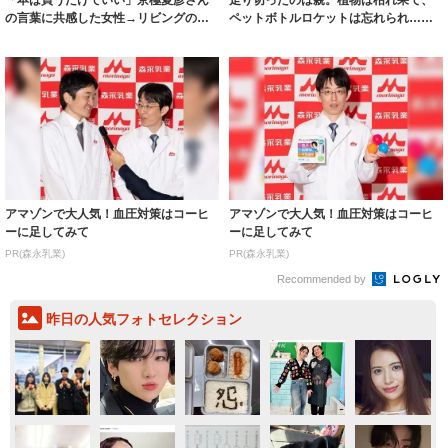
「本は買うだけでいい」京極夏彦さん
走り切ったのは親。植物は枯れ果て、
の言葉に共感した女性→リビングの本
ペットボトルロケットは忘れられ…自
棚に140冊...
由研究は誰の...
アマゾンで大人気！血圧対策はコーヒ
アマゾンで大人気！血圧対策はコーヒ
ーに足してみて
ーに足してみて
PR(森永乳業)
PR(森永乳業)
Recommended by
昨日の人気フォトセレクション