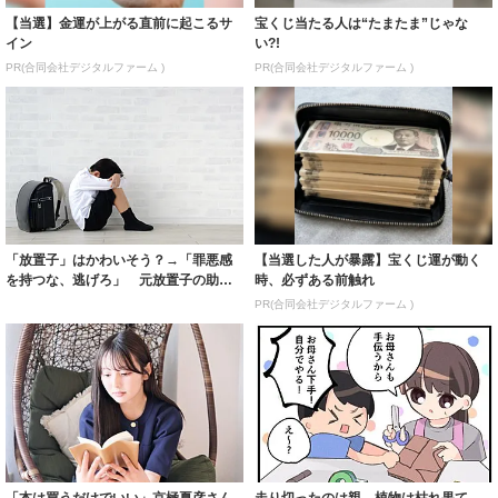
【当選】金運が上がる直前に起こるサ
宝くじ当たる人は“たまたま”じゃな
イン
い?!
PR(合同会社デジタルファーム )
PR(合同会社デジタルファーム )
「放置子」はかわいそう？→「罪悪感
【当選した人が暴露】宝くじ運が動く
を持つな、逃げろ」 元放置子の助言
時、必ずある前触れ
が衝撃！どう...
PR(合同会社デジタルファーム )