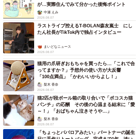
が…実際住んでみて分かった後悔ポイント
中瀬 えみ
2026.08.07
ラストライブ控えるT-BOLAN森友嵐士 にし
たん社長がTikTok内で独占インタビュー
まいどなニュース
2026.08.07
猫用の爪研ぎおもちゃを買ったら…「これで合
ってますか？」予想外の使い方が大反響
「100点満点」「かわいいからよし！」
梨木 香奈
2026.08.07
猫2匹が段ボール箱の取り合いで「ポコスカ猫
パンチ」の応酬 その後の心温まる結末に「愛
～！」「おばちゃん泣きそうや…」
梨木 香奈
2026.08.07
「ちょっとババロアみたい」パートナーの誕生
日に手作りトートバッグ 完成まで1年 淡い