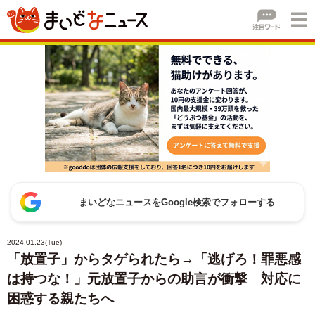
まいどなニュースをGoogle検索でフォローする
2024.01.23(Tue)
「放置子」からタゲられたら→「逃げろ！罪悪感
は持つな！」元放置子からの助言が衝撃 対応に
困惑する親たちへ