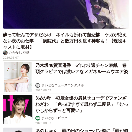
酔って転んでアザだらけ ネイルも折れて超悲惨 ケガが絶え
ない夜のお仕事 「病院代」と数万円を渡す神客も！【現役キ
ャストに取材】
たかなし 亜妖
2026.08.07
乃木坂46賀喜遥香 5年ぶり週チャン表紙 巻
頭グラビアでは激レアなメガネルームウエア姿
まいどなニュースエンタメ部
2026.08.07
3児の母 43歳女優の肩見せコーデでファンざ
わざわ 「色っぽすぎて思わず二度見」「むっ
かしからずっと可愛い」
まいどなトピック
2026.08.07
あのちゃん、雨の日のショーパン姿に「雨が似