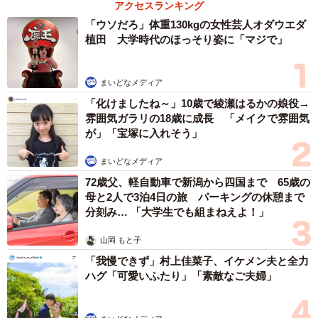
アクセスランキング
「ウソだろ」体重130kgの女性芸人オダウエダ
植田 大学時代のほっそり姿に「マジで」
まいどなメディア
「化けましたね～」10歳で綾瀬はるかの娘役→
雰囲気ガラリの18歳に成長 「メイクで雰囲気
が」「宝塚に入れそう」
まいどなメディア
72歳父、軽自動車で新潟から四国まで 65歳の
母と2人で3泊4日の旅 パーキングの休憩まで
分刻み… 「大学生でも組まねえよ！」
山岡 もと子
「我慢できず」村上佳菜子、イケメン夫と全力
ハグ「可愛いふたり」「素敵なご夫婦」