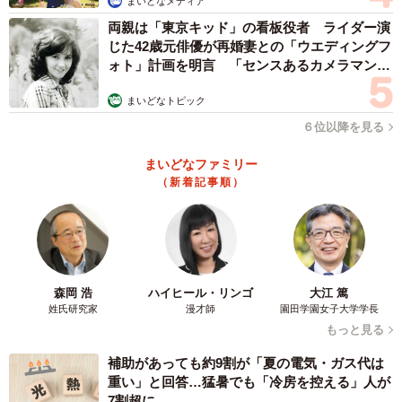
まいどなメディア
両親は「東京キッド」の看板役者 ライダー演
じた42歳元俳優が再婚妻との「ウエディングフ
ォト」計画を明言 「センスあるカメラマン求
む」
まいどなトピック
６位以降を見る
まいどなファミリー
（新着記事順）
森岡 浩
ハイヒール・リンゴ
大江 篤
姓氏研究家
漫才師
園田学園女子大学学長
もっと見る
補助があっても約9割が「夏の電気・ガス代は
重い」と回答…猛暑でも「冷房を控える」人が
7割超に