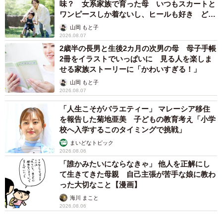
味？ 女系家族で育った母 いつもスカートと
ワンピースしか着ないし、ヒールも好き どの
へんが…
山岡 もと子
2026.08.07
2歳半の長男と生後2カ月の次男の母 母子手帳
2冊をイラストでいっぱいに 見る人を楽しま
せる家族ストーリーに「かわいすぎる！」
山岡 もと子
2026.08.07
「人生こそがバラエティー」 マレーシア移住
を報告した菊地亜美 子どもの教育考え「小学
校へ入学するこのタイミングで挑戦」
まいどなトピック
2026.08.06
「誰かみたいにならなきゃ」 他人を正解にし
て生きてきた母親 自己主張が苦手な娘に教わ
った大切なこと【漫画】
海川 まこと
2026.08.06