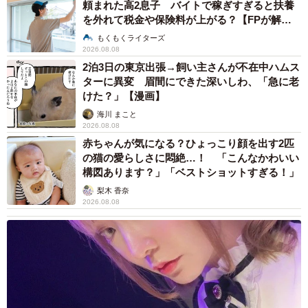
頼まれた高2息子 バイトで稼ぎすぎると扶養
を外れて税金や保険料が上がる？【FPが解
説】
もくもくライターズ
2026.08.08
2泊3日の東京出張→飼い主さんが不在中ハムス
ターに異変 眉間にできた深いしわ、「急に老
けた？」【漫画】
海川 まこと
2026.08.08
赤ちゃんが気になる？ひょっこり顔を出す2匹
の猫の愛らしさに悶絶…！ 「こんなかわいい
構図あります？」「ベストショットすぎる！」
梨木 香奈
2026.08.08