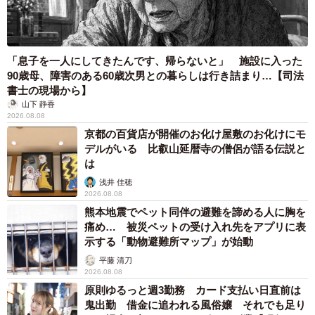
「息子を一人にしてきたんです、帰らないと」 施設に入った
90歳母、障害のある60歳次男との暮らしは行き詰まり…【司法
書士の現場から】
山下 静香
2026.08.08
京都の百貨店が開催のお化け屋敷のお化けにモ
デルがいる 比叡山延暦寺の僧侶が語る伝説と
は
浅井 佳穂
2026.08.08
熊本地震でペット同伴の避難を諦める人に胸を
痛め… 被災ペットの受け入れ先をアプリに表
示する「動物避難所マップ」が始動
平藤 清刀
2026.08.08
原則ゆるっと週3勤務 カード支払い日直前は
鬼出勤 借金に追われる風俗嬢 それでも足り