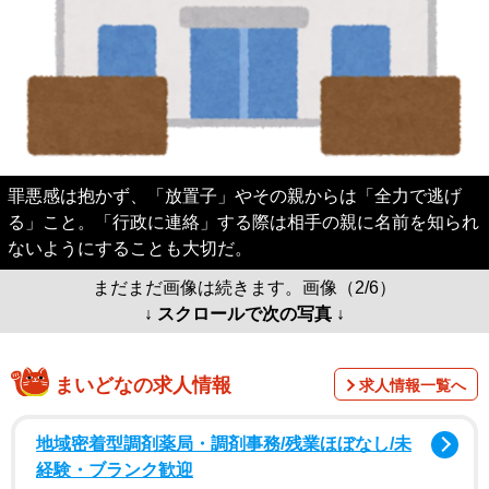
罪悪感は抱かず、「放置子」やその親からは「全力で逃げ
る」こと。「行政に連絡」する際は相手の親に名前を知られ
ないようにすることも大切だ。
まだまだ画像は続きます。画像（2/6）
↓ スクロールで次の写真 ↓
まいどなの求人情報
求人情報一覧へ
地域密着型調剤薬局・調剤事務/残業ほぼなし/未
経験・ブランク歓迎