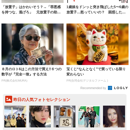
「放置子」はかわいそう？→「罪悪感
1歳娘をドンッと突き飛ばした5〜6歳の
を持つな、逃げろ」 元放置子の助言
放置子…怒っていいの？ 困惑した母
が衝撃！どう...
親の体験...
８月のロト6はこの方法で買え!!６つの
宝くじ“なんとなく”で買っている限り
数字が『完全一致』する方法
変わらない
PR(株式会社MURA)
PR(合同会社デジタルファーム )
Recommended by
昨日の人気フォトセレクション