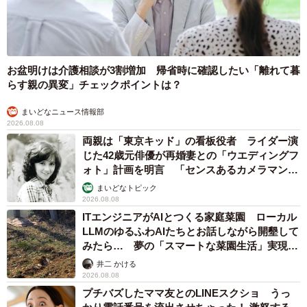
お盆明けは介護相談が3割増加 帰省時に確認したい「離れて暮
らす親の異変」チェックポイントは？
まいどなニュース情報部
2026.08.08
両親は「東京キッド」の看板役者 ライダー演
じた42歳元俳優が再婚妻との「ウエディングフ
ォト」計画を明言 「センスあるカメラマン求
む」
まいどなトピック
2026.08.08
ITエンジニアがAIとつくる家庭菜園 ローカル
LLMのゆるふわAIたちとお話しながら開墾して
みたら… 夢の「スマートな菜園生活」実現な
るか
井二 かける
2026.08.08
プチバズしたママ友とのLINEスクショ うっ