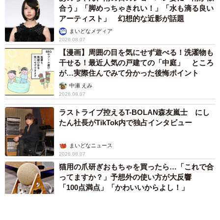
合う」「脚めっちゃきれい！」「水も滴る良い
アーティスト」 幻想的な近影が話題
まいどなメディア
2026.08.07
【漫画】周囲の目を気にせず遊べる！洗濯物も
干せる！最近人気の戸建ての「中庭」 ところ
が…実際住んでみて分かった後悔ポイント
中瀬 えみ
2026.08.07
ラストライブ控えるT-BOLAN森友嵐士 にし
たん社長がTikTok内で独占インタビュー
まいどなニュース
2026.08.07
猫用の爪研ぎおもちゃを買ったら…「これで合
ってますか？」予想外の使い方が大反響
「100点満点」「かわいいからよし！」
梨木 香奈
2026.08.07