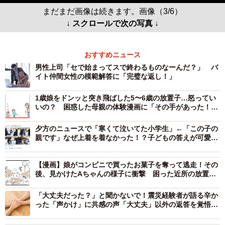
まだまだ画像は続きます。画像（3/6）
↓ スクロールで次の写真 ↓
おすすめニュース
男性上司「セで始まってスで終わるものなーんだ？」 バ
イト仲間女性の模範解答に「完璧な返し！」
1歳娘をドンッと突き飛ばした5〜6歳の放置子…怒ってい
いの？ 困惑した母親の体験漫画に「その手があった！」
「日常的な放置子かな？」
夕方のニュースで「寒くて泣いてた小学生」←「この子の
親です」なぜ上着を着なかった！？子どもの答えが可愛す
ぎる
【漫画】娘がコンビニで買ったお菓子を奪って逃走！その
後、見かけたAちゃんの様子に衝撃 困った近所の放置子
トラブル
「大丈夫だった？」と聞かないで！震災経験者が語る辛か
った「声かけ」に共感の声「大丈夫」以外の返答を覚悟し
てますか？