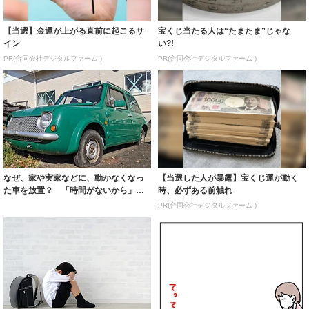
【当選】金運が上がる直前に起こるサ
宝くじ当たる人は“たまたま”じゃな
イン
い?!
PR(合同会社デジタルファーム )
PR(合同会社デジタルファーム )
なぜ、家や実家などに、動かなくなっ
【当選した人が暴露】宝くじ運が動く
た車を放置？ 「時間がないから」
時、必ずある前触れ
「両親の遺品だ...
PR(合同会社デジタルファーム )