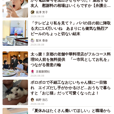
かり電話番号を流出させちゃった！ 激怒する
友人 慰謝料の相場はいくらですか【弁護士が
解説】
長澤 芳子
2026.08.08
「テレビより私を見て？」パパの目の前に陣取
る犬に1.4万いいね あまりにも健気な熱烈ア
ピールのちょっと切ない結末
梨木 香奈
2026.08.08
太っ腹！京都の老舗中華料理店がフルコース料
理50人前を無料提供 「一市民としてお礼を」
つながる善意の輪
京都新聞社
2026.08.08
ボロボロで不細工なおじいちゃん猫に一目惚
れ エイズだし手がかかるけど…おうちで暮ら
すと「おじ猫」だって可愛くなったよ！
鶴野 浩己
2026.08.08
「夏休みはたくさん働いてほしい」と職場から