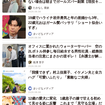
ない場合は朝までガールズバー副業【現役キャ
ストに取材】
たかなし 亜妖
2026.08.08
19歳でハライチ岩井勇気と年の差婚から3年、
22歳元おはガール髪バッサリ「ショート似合い
すぎ」
まいどなメディア
2026.08.08
オフィスに置かれたウォーターサーバー 空の
2Lボトル持参し毎日給水する男性社員→総務担
当者の注意にまさかの逆ギレ！【弁護士が解
説】
長澤 芳子
2026.08.08
「我慢できず」村上佳菜子、イケメン夫と全力
ハグ「可愛いふたり」「素敵なご夫婦」
まいどなメディア
2026.08.08
12歳の愛犬に変化 1歳息子の膝で甘える初め
て見せる姿に反響 これまで「見守る立場」だ