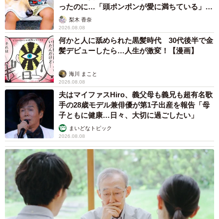
ったのに…「頭ポンポンが愛に満ちている」
「尊…」
梨木 香奈
2026.08.08
何かと人に舐められた黒髪時代 30代後半で金
髪デビューしたら…人生が激変！【漫画】
海川 まこと
2026.08.08
夫はマイファスHiro、義父母も義兄も超有名歌
手の28歳モデル兼俳優が第1子出産を報告「母
子ともに健康…日々、大切に過ごしたい」
まいどなトピック
2026.08.08