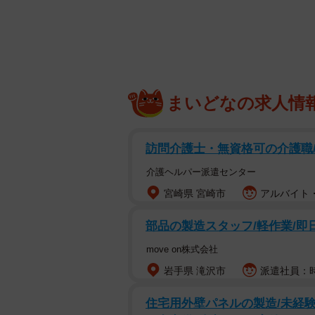
御蔭橋バス停には大原や岩倉方面に
向かう南行きがある。女性によると
女性の母親（８３）は今夏、このバ
まいどなの求人情
いただけでけがはなかったが、長女
か」と憤る。
訪問介護士・無資格可の介護職
バス停に行ってみた。そもそもバス
介護ヘルパー派遣センター
行きには部分的にしか歩道がない。
宮崎県 宮崎市
アルバイト・
がある場所は本来、高野川の堤防に
部品の製造スタッフ/軽作業/即日
乗降の様子を見ていると、バスは停
move on株式会社
止まる。利用者はいったん段差を降
岩手県 滝沢市
派遣社員：時給
住宅用外壁パネルの製造/未経験