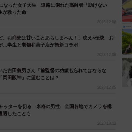
同様の工事を行った場合「堤防の安全度を下げる可能性
員になった女子大生 道路に倒れた高齢者「助けない
橋北行きのバス停を改修するとなると堤防を含めた大工
生が救った命
かかれないというわけだ。
2023.12.08
区）はどのように利用者の安全を図っているのか。高
ど、お商売は甘いことあらしまへん！」映え×伝統 お
要があるのはなぜなのか聞いた。
が…学生と老舗和菓子店が斬新コラボ
2023.12.06
止まる際、バスがあまり近づくとバスのミラーがバス
方で、中途半端な距離だと利用者がバス停から足を伸ば
いた吉田義男さん「前監督の功績も忘れてはならな
を踏み外す恐れもある。そのためいったん車道に降りて
「岡田阪神」に望むことは？
う運用している」と説明した。
2023.12.05
。女性は「今すぐ改良ができないにしても、安全なバ
シャッターを切る 米寿の男性、全国各地でカメラを構
続けてほしい」と話した。バス停が現状のままで存在す
遭遇したことも
電話口から伝わってきた。
2023.10.13