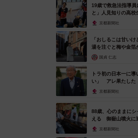
府京都土木事務所は、二つのバス停
19歳で救急法指導
がある」と指摘する。つまり、御蔭
と」人見知りの高校
事となる恐れがあり、すぐには取り
京都新聞社
ではバスを運行する京都バス（右京
「おしるこは甘いけ
齢者を含め、段の下で乗降をする必
湯を注ぐと梅や金箔
国貞 仁志
京都バスの広報担当者は「停留所に
停の標柱に当たる可能性がある。一
トラ初の日本一に導
してバスに乗ろうとしてしまい、足
い」 アレ果たした
バスに乗ってもらう形で停車するよ
京都新聞社
投稿者の女性に３者の回答を伝えた
88歳、心のままに
ス停になるようにこれからも検討は
える 御嶽山噴火に
ることに、あきらめのような感情が
京都新聞社