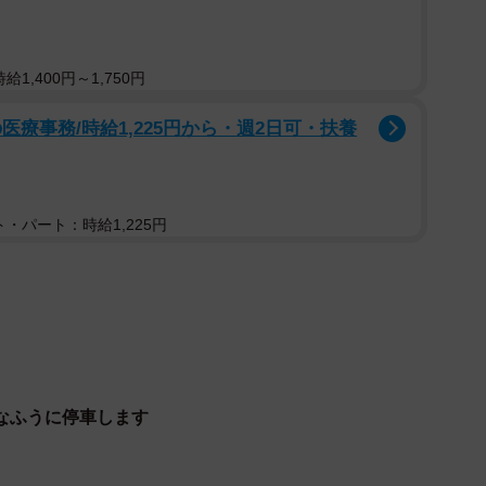
1,400円～1,750円
療事務/時給1,225円から・週2日可・扶養
・パート：時給1,225円
2/3
なふうに停車します
ス停留所（１１月１６日、京都市左京区の川端通）