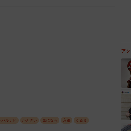
アク
3/3
水町バス停。段差はない（京都市左京区）
ーバルナビ
かんさい
気になる
京都
くるま
御蔭橋は改修されないままなのか。管理者である京都