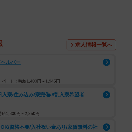
向かう北行きの停留所と、京都駅や四条河原町方面に
危険なのは北行きだという。
ス停でバスに乗ろうとして転倒した。幸い尻もちをつ
報
求人情報一覧へ
である女性は「だれかがけがしないと改善されないの
/ヘルパー
停のある川端通には、南行きは歩道があるものの、北
バス停は川端通と高野川の間に設置されている。バス停
パート：時給1,400円～1,945円
あたるようだ。
入寮/住み込み/寮完備/8割入寮希望者
留所と数十センチから１メートルほどの間隔を空けて
り、車道からバスに乗り降りすることが多いようだ。
1,800円～2,250円
OK/資格不要/入社祝い金あり/家賃無料の社