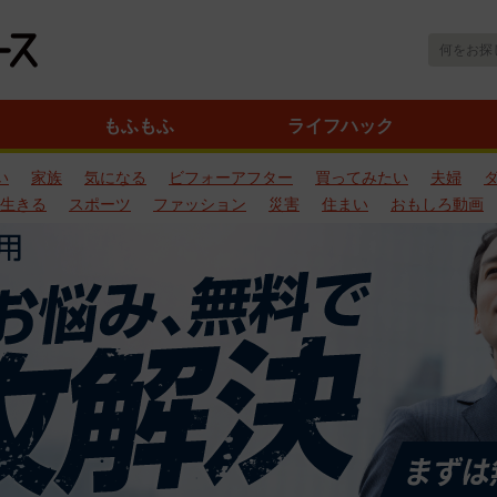
もふもふ
ライフハック
い
家族
気になる
ビフォーアフター
買ってみたい
夫婦
生きる
スポーツ
ファッション
災害
住まい
おもしろ動画