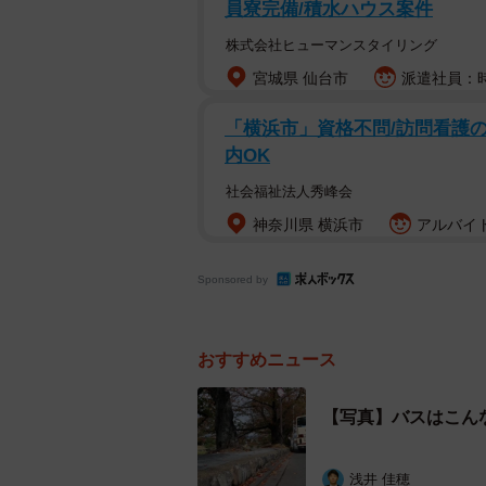
員寮完備/積水ハウス案件
株式会社ヒューマンスタイリング
宮城県 仙台市
派遣社員：時給
「横浜市」資格不問/訪問看護の医
内OK
社会福祉法人秀峰会
神奈川県 横浜市
アルバイト
Sponsored by
おすすめニュース
【写真】バスはこん
道路と段差がある御蔭橋のバ
浅井 佳穂