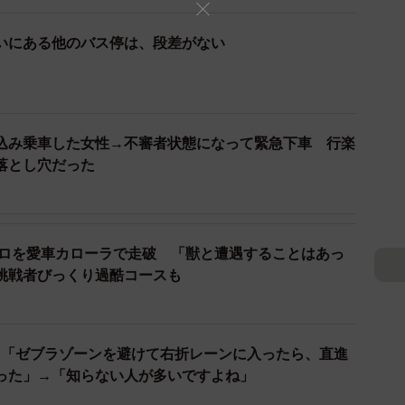
る高低差はどれくらいあるのか。計測したところ、高
ンチの段差は８０代の女性にとって降りるのも、登るの
いにある他のバス停は、段差がない
らに北へと続いている。一つ北の「清水町」と二つ先
防に食い込む形状で設置されており、目立った段差はな
込み乗車した女性→不審者状態になって緊急下車 行楽
の落とし穴だった
が管理しているのだろう。バス停の面する川端通は京
務所に取材した。
4キロを愛車カローラで走破 「獣と遭遇することはあっ
る場所は、河川を管理する京都府京都土木事務所の管
挑戦者びっくり過酷コースも
ことから河川敷地と定義されるためだからだ。
の北行きバス停について尋ねると、京都市が京都府に
？「ゼブラゾーンを避けて右折レーンに入ったら、直進
に工事を行い、バス停を設置したとした。
った」→「知らない人が多いですよね」