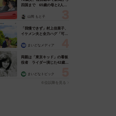
四国まで 65歳の母と2人で
3泊4日の旅 パーキングの休
憩まで分刻み… 「大学生で
山岡 もと子
も組まねえよ！」
「我慢できず」村上佳菜子、
イケメン夫と全力ハグ「可愛
いふたり」「素敵なご夫婦」
まいどなメディア
両親は「東京キッド」の看板
役者 ライダー演じた42歳元
俳優が再婚妻との「ウエディ
ングフォト」計画を明言
まいどなトピック
「センスあるカメラマン求
６位以降を見る
む」