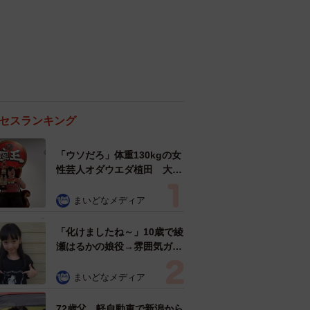
セスランキング
「ウソだろ」体重130kgの女
性芸人オダウエダ植田 大学
時代のほっそり姿に「マジ
で」
まいどなメディア
「化けましたね～」10歳で綾
瀬はるかの娘役→雰囲気ガラ
リの18歳に成長 「メイクで
雰囲気が」「宝塚に入れそ
まいどなメディア
う」
72歳父、軽自動車で新潟から