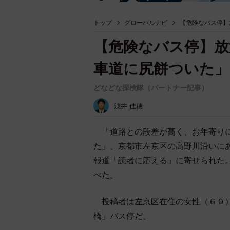
トップ
グローバルナビ
【危険なバス停】
【危険なバス停】放
車道に尻餅ついた」
どなどな探検隊（パートナー記事）
浅井 佳穂
「道路との段差が高く、お年寄りに
た」。京都市左京区の高野川沿いに
報道「読者に応える」に寄せられた
べた。
投稿者は左京区在住の女性（６０）
橋」バス停だ。