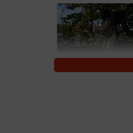
御蔭橋の北行きバス停。段差は