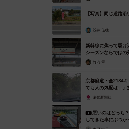
堤防上のバス停と、車道との間にあ
さは約３０センチあった。約３０セ
【写真】同じ道路沿
も厳しそうだ。
浅井 佳穂
川端通と堤防は御蔭橋バス停からさ
の「蓼倉橋」の北行きバス停は、堤
新幹線に焦って駆け
い。
シーズンならでは
竹内 章
そもそも御蔭橋バス停はどこの組織
都市道だ。京都市左京土木みどり事
京都府道・全218
すると、御蔭橋の北行きバス停のあ
ても人の気配は…」
轄だという。高野川の堤防にあたる
京都新聞社
一方でその北にある清水町と蓼倉橋
悪いのはどっち
堤防の占用許可を得て２０１３年度
してきた車にぶつか