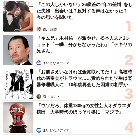
「この人しかいない」26歳差の“年の差婚”をし
た夫婦 出会いは？反対する声はなかった？
今の思いを聞いた
古川 諭香
「キム兄」木村祐一が激やせ、松本人志と2シ
ョット「一瞬、分からなかったわ」「テキヤの
兄さん」
まいどなメディア
「お前さえいなければ金賞取れてた！」高校時
代の演奏会がトラウマ……責められた学生は楽
器修理職人に 10年後再会した因縁の相手から
思わぬ申し出【漫画】
海川 まこと
「ウソだろ」体重130kgの女性芸人オダウエダ
植田 大学時代のほっそり姿に「マジで」
まいどなメディア