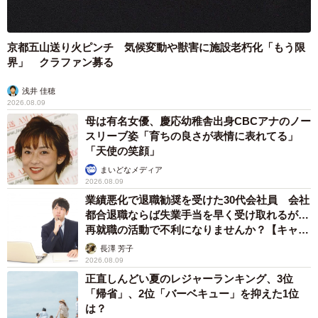
京都五山送り火ピンチ 気候変動や獣害に施設老朽化「もう限
界」 クラファン募る
浅井 佳穂
2026.08.09
母は有名女優、慶応幼稚舎出身CBCアナのノー
スリーブ姿「育ちの良さが表情に表れてる」
「天使の笑顔」
まいどなメディア
2026.08.09
業績悪化で退職勧奨を受けた30代会社員 会社
都合退職ならば失業手当を早く受け取れるが…
再就職の活動で不利になりませんか？【キャリ
アカウンセラーが解説】
長澤 芳子
2026.08.09
正直しんどい夏のレジャーランキング、3位
「帰省」、2位「バーベキュー」を抑えた1位
は？