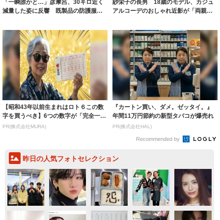
「一瞬誰かと…」彦摩呂、30キロ近く
紗栄子の長男 18歳のモデル、カジュ
減量した姿に反響 既製品の防護服が
アルコーデのおしゃれ近影が「両親の
着られると...
いいとこ取...
【昭和43年以前生まれはロト６この数
『カートン買い、ダメ。ゼッタイ。』
字を買うべき】6つの数字が「完全一
年間11万円節約の新型タバコが爆売れ
致」する方...
PR(株式会社MURA)
PR(株式会社HAL)
Recommended by
昨日の人気フォトセレクション