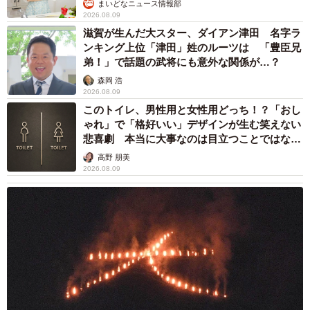
まいどなニュース情報部
2026.08.09
滋賀が生んだ大スター、ダイアン津田 名字ラ
ンキング上位「津田」姓のルーツは 「豊臣兄
弟！」で話題の武将にも意外な関係が…？
森岡 浩
2026.08.09
このトイレ、男性用と女性用どっち！？「おし
ゃれ」で「格好いい」デザインが生む笑えない
悲喜劇 本当に大事なのは目立つことではな
く…
高野 朋美
2026.08.09