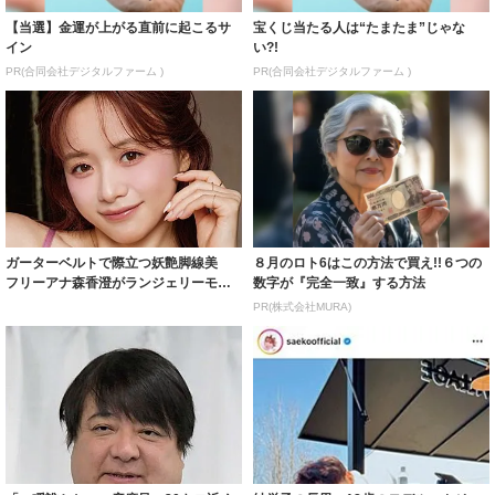
【当選】金運が上がる直前に起こるサ
宝くじ当たる人は“たまたま”じゃな
イン
い?!
PR(合同会社デジタルファーム )
PR(合同会社デジタルファーム )
ガーターベルトで際立つ妖艶脚線美
８月のロト6はこの方法で買え!!６つの
フリーアナ森香澄がランジェリーモデ
数字が『完全一致』する方法
ルに ｢PE...
PR(株式会社MURA)