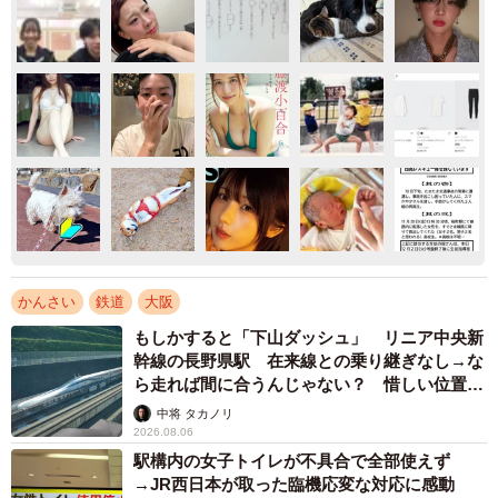
かんさい
鉄道
大阪
もしかすると「下山ダッシュ」 リニア中央新
幹線の長野県駅 在来線との乗り継ぎなし→な
ら走れば間に合うんじゃない？ 惜しい位置関
係が反響
中将 タカノリ
2026.08.06
駅構内の女子トイレが不具合で全部使えず
→JR西日本が取った臨機応変な対応に感動