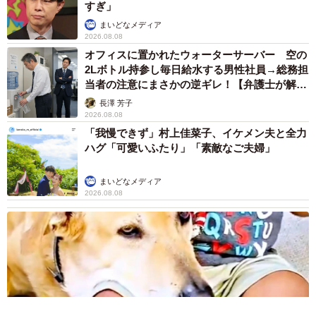
すぎ」
まいどなメディア
2026.08.08
オフィスに置かれたウォーターサーバー 空の
2Lボトル持参し毎日給水する男性社員→総務担
当者の注意にまさかの逆ギレ！【弁護士が解
説】
長澤 芳子
2026.08.08
「我慢できず」村上佳菜子、イケメン夫と全力
ハグ「可愛いふたり」「素敵なご夫婦」
まいどなメディア
2026.08.08