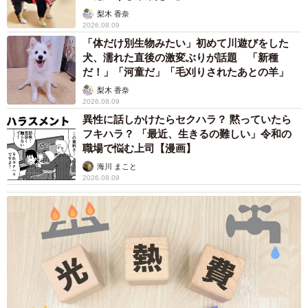
梨木 香奈
2026.08.09
「体だけ別生物みたい」初めて川遊びをした
犬、濡れた直後の激変ぶりが話題 「新種
だ！」「河童だ」「毛刈りされたあとの羊」
梨木 香奈
2026.08.09
異性に話しかけたらセクハラ？ 黙っていたら
フキハラ？ 「最近、生きるの難しい」令和の
職場で悩む上司【漫画】
海川 まこと
2026.08.09