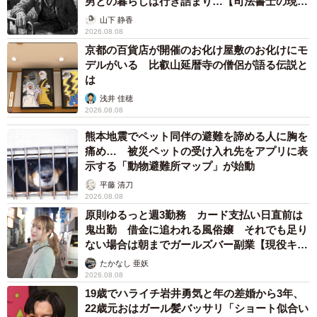
男との暮らしは行き詰まり…【司法書士の現場
から】
山下 静香
2026.08.08
京都の百貨店が開催のお化け屋敷のお化けにモ
デルがいる 比叡山延暦寺の僧侶が語る伝説と
は
浅井 佳穂
2026.08.08
熊本地震でペット同伴の避難を諦める人に胸を
痛め… 被災ペットの受け入れ先をアプリに表
示する「動物避難所マップ」が始動
平藤 清刀
2026.08.08
原則ゆるっと週3勤務 カード支払い日直前は
鬼出勤 借金に追われる風俗嬢 それでも足り
ない場合は朝までガールズバー副業【現役キャ
ストに取材】
たかなし 亜妖
2026.08.08
19歳でハライチ岩井勇気と年の差婚から3年、
22歳元おはガール髪バッサリ「ショート似合い