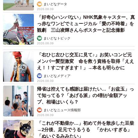
まいどなデータ
2026.08.09
「好奇心ハンパない」NHK気象キャスター、真
っ赤なワンピでミュージカル「愛の不時着」を
観劇 三山凌輝さんらポスターと記念撮影
まいどなトピック
2026.08.09
「右ひじ左ひじ交互に見て♪」お笑いコンビ元
メンバー髪型激変 命を救う資格を取得「ええ
え！！すごすぎます！」→本名も明らかに
まいどなメディア
2026.08.09
帰省は控えても感謝は届けたい…「お盆玉」っ
て知ってる？「あげる派」の4割が金額アッ
プ、相場はいくら？
まいどなニュース情報部
2026.08.09
「これが不動柴か…」初めて外を散歩した豆柴
→2分後、足元でうるうる 「かわいすぎる」
「ぬいぐるみみたい」