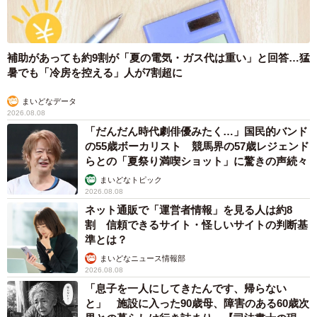
補助があっても約9割が「夏の電気・ガス代は重い」と回答…猛
暑でも「冷房を控える」人が7割超に
まいどなデータ
2026.08.08
「だんだん時代劇俳優みたく…」国民的バンド
の55歳ボーカリスト 競馬界の57歳レジェンド
らとの「夏祭り満喫ショット」に驚きの声続々
まいどなトピック
2026.08.08
ネット通販で「運営者情報」を見る人は約8
割 信頼できるサイト・怪しいサイトの判断基
準とは？
まいどなニュース情報部
2026.08.08
「息子を一人にしてきたんです、帰らない
と」 施設に入った90歳母、障害のある60歳次