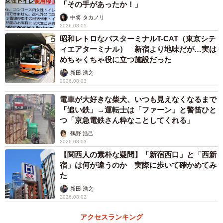
「その手があったか！」
中将 タカノリ
2026.08.05
昭和レトロなバスターミナルT-CAT（東京シテ
ィエアターミナル） 新宿より地味だが…実は
めちゃくちゃ役に立つ施設だった
新田 浩之
2026.08.03
電車が大好きな柴犬、いつも見えなくなるまで
「追い鉄」→運転士は「ファーン」と警笛ひと
つ「京急電鉄さん粋なことしてくれる」
鶴野 浩己
2026.08.03
【関西人の素朴な疑問】「新宿西口」と「西新
宿」は何が違うのか 実際に歩いて確かめてみ
た
新田 浩之
2026.08.02
アクセスランキング