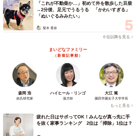
「これが不動柴か…」初めて外を散歩した豆柴
→2分後、足元でうるうる 「かわいすぎる」
「ぬいぐるみみたい」
梨木 香奈
６位以降を見る
まいどなファミリー
（新着記事順）
森岡 浩
ハイヒール・リンゴ
大江 篤
姓氏研究家
漫才師
園田学園女子大学学長
もっと見る
疲れた日はサボってOK！みんなが真っ先に手
を抜く家事ランキング 2位は「掃除」1位は？