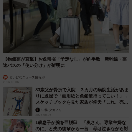
【物価高が直撃】お盆帰省「予定なし」が約半数 新幹線・高
速バスの「使い分け」が鮮明に
まいどなニュース情報部
2026.08.06
83歳父が骨折で入院 ３カ月の病院生活があま
りに退屈で「画用紙と色鉛筆持ってこい！」→
スケッチブックを見た家族が仰天「これ、売れ
ますよ…」
中将 タカノリ
2026.08.06
1歳息子が腕を亜脱臼 「奥さん、専業主婦な
のに」と夫の後輩から一言 母は泣きながら対