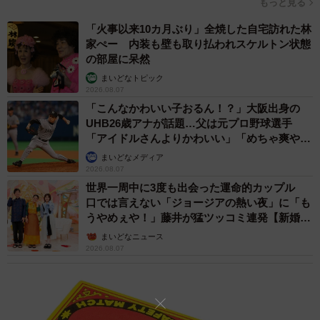
もっと見る
つり革を見ると、サヤには何と渋谷にあった「ファッショ
ンコミュニティ109」の広告がありました。「ファッション
「火事以来10カ月ぶり」全焼した自宅訪れた林
家ぺー 内装も壁も取り払われスケルトン状態
コミュニティ109」は1979年に開業し、現在は
の部屋に呆然
「SHIBUYA109」となっています。おそらく1980年代の広
まいどなトピック
告でしょうが、デザインセンスの良さが光ります。
2026.08.07
「こんなかわいい子おるん！？」大阪出身の
UHB26歳アナが話題…父は元プロ野球選手
「アイドルさんよりかわいい」「めちゃ爽や
か」
まいどなメディア
2026.08.07
世界一周中に3度も出会った運命的カップル
口では言えない「ジョージアの熱い夜」に「も
うやめぇや！」藤井が猛ツッコミ連発【新婚さ
ん】
まいどなニュース
2026.08.07