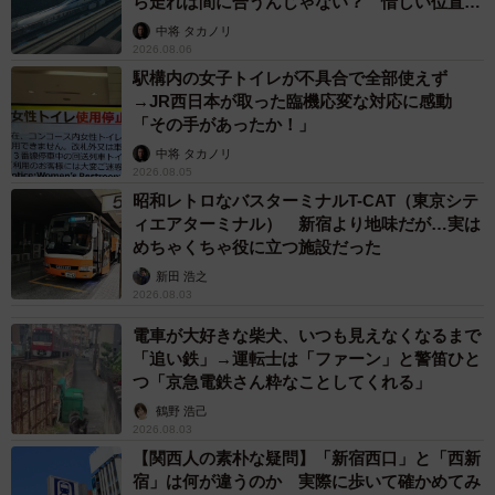
ら走れば間に合うんじゃない？ 惜しい位置関
係が反響
中将 タカノリ
2026.08.06
駅構内の女子トイレが不具合で全部使えず
→JR西日本が取った臨機応変な対応に感動
「その手があったか！」
中将 タカノリ
2026.08.05
昭和レトロなバスターミナルT-CAT（東京シテ
ィエアターミナル） 新宿より地味だが…実は
めちゃくちゃ役に立つ施設だった
新田 浩之
2/6
2026.08.03
原型をとどめる1000系も存在する
電車が大好きな柴犬、いつも見えなくなるまで
「追い鉄」→運転士は「ファーン」と警笛ひと
つ「京急電鉄さん粋なことしてくれる」
一方、車庫に休んでいたオリジナル顔の1000系もいまし
鶴野 浩己
た。余談ですが、水帯のせいか、埼玉県の秩父鉄道に存在
2026.08.03
した元7000系（秩父鉄道2000系）に似ていますね。
【関西人の素朴な疑問】「新宿西口」と「西新
宿」は何が違うのか 実際に歩いて確かめてみ