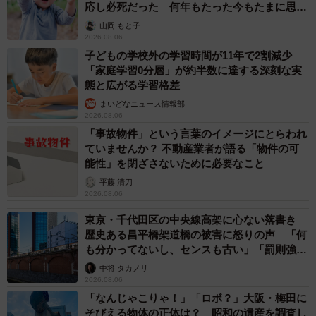
応し必死だった 何年もたった今もたまに思い
出し…
山岡 もと子
2026.08.06
子どもの学校外の学習時間が11年で2割減少
「家庭学習0分層」が約半数に達する深刻な実
態と広がる学習格差
まいどなニュース情報部
2026.08.06
「事故物件」という言葉のイメージにとらわれ
ていませんか？ 不動産業者が語る「物件の可
能性」を閉ざさないために必要なこと
平藤 清刀
2026.08.06
東京・千代田区の中央線高架に心ない落書き
歴史ある昌平橋架道橋の被害に怒りの声 「何
も分かってないし、センスも古い」「罰則強化
して」
中将 タカノリ
2026.08.06
「なんじゃこりゃ！」「ロボ？」大阪・梅田に
そびえる物体の正体は？ 昭和の遺産を調査し