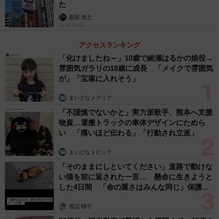
た
新田 浩之
2026.08.02
アクセスランキング
「化けましたね～」10歳で綾瀬はるかの娘役→
雰囲気ガラリの18歳に成長 「メイクで雰囲気
が」「宝塚に入れそう」
まいどなメディア
「不謹慎でないかと」実力派歌手、熊本へ支援
物資…運搬トラックの車体デザインにためら
い 「痛いほど伝わる」「行動され立派」
3/6
まいどなトピック
昭和にタイムスリップしたかのようなシンプルな車内
「そのままにしといてください」道路で動けな
い猫を前に返された一言… 懸命に生きようと
車内は昭和の電車を感じさせるシンプルなつくり。最新車
した4日間 「命の重さはみんな同じ」保護団
体代表の訴え
両でよく見かける座席端の仕切り板などがないため、開放
渡辺 晴子
感があります。