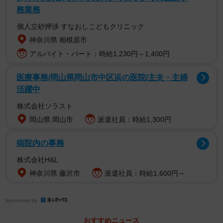
務業務
個人立砂押渉 すなおしこどもクリニック
神奈川県 相模原市
アルバイト・パート：時給1,230円～1,400円
医療事務/岡山県岡山市中区浜の医院/主夫・主婦
現在の水間鉄道の主力車両である1000系は元東急7000系を
活躍中
起源としています。7000系は高度経済成長期の1962年に登
株式会社ソラスト
場。アメリカのバッド社による技術提携により、日本初の
岡山県 岡山市
派遣社員：時給1,300円
オールステンレス車両としてデビューしました。
病院内の事務
同車は昭和の東急を代表する車両でした。1990年代初頭に
株式会社H&L
なると新型車両の登場により、地方中小私鉄へと転勤しま
神奈川県 藤沢市
派遣社員：時給1,600円～
した。地方中小私鉄からすると、メンテナンスフリーなス
テンレス車体と音が静かな高性能車両が手に入ることもあ
Sponsored by
り、7000系へのオファーが相次いだのです。
おすすめニュース