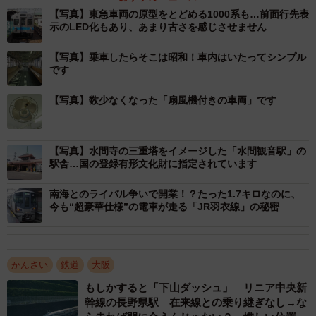
7000系が東急から水間鉄道に来たのは1990年のこと。当初
【写真】東急車両の原型をとどめる1000系も…前面行先表
示のLED化もあり、あまり古さを感じさせません
は東急時代と同じ「7000系」を名乗っていましたが、2006
年より前面行先表示のLED化といった改造を行い「1000
【写真】乗車したらそこは昭和！車内はいたってシンプル
です
系」に変りました。
【写真】数少なくなった「扇風機付きの車両」です
各地で近代化に貢献した東急元7000系ですが、近年は世代
交代により数が少なくなりました。水間鉄道の他には青森
県の弘南鉄道、石川県の北陸鉄道で働いています。そのた
【写真】水間寺の三重塔をイメージした「水間観音駅」の
駅舎…国の登録有形文化財に指定されています
め、年を追うごとに水間鉄道の元7000系が貴重な存在にな
っています。
南海とのライバル争いで開業！？たった1.7キロなのに、
今も“超豪華仕様”の電車が走る「JR羽衣線」の秘密
実際に水間鉄道1000系に乗車しました。筆者が乗車した車
両は中間車を先頭車に改造した車両です。前面行先表示の
LED化の甲斐もあり、あまり古さを感じさせません。
かんさい
鉄道
大阪
もしかすると「下山ダッシュ」 リニア中央新
幹線の長野県駅 在来線との乗り継ぎなし→な