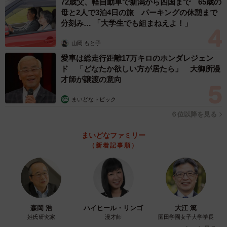
72歳父、軽自動車で新潟から四国まで 65歳の
母と2人で3泊4日の旅 パーキングの休憩まで
水間鉄道に乗ったらつり革にご注目
分刻み… 「大学生でも組まねえよ！」
山岡 もと子
愛車は総走行距離17万キロのホンダレジェン
ド 「どなたか欲しい方が居たら」 大御所漫
才師が譲渡の意向
まいどなトピック
６位以降を見る
まいどなファミリー
（新着記事順）
4/6
森岡 浩
ハイヒール・リンゴ
大江 篤
つり革のサヤには懐かしの「ファッションコミュニティ109」の広告が
姓氏研究家
漫才師
園田学園女子大学学長