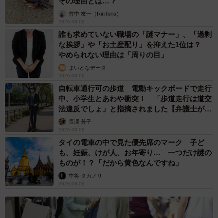
その理由とは…？
竹中 友一（RinToris）
2026.08.06
誰も求めていない職場の「謎マナー」、「過剰
な挨拶」や「お土産配り」を抑えた1位は？
やめられない理由は「周りの目」
まいどなデータ
2026.08.06
自転車通行可の歩道 電動キックボードで走行
中、小学生とあわや衝突！ 「歩道走行は道交
法違反でしょ」と指摘されました【弁護士が解
説】
長澤 芳子
2026.08.06
タイの電車の中で見た優先席のマーク 子ど
も、妊娠、けが人、お年寄り… 一つだけ謎の
ものが！？「だから黄色なんですね」
中将 タカノリ
2026.08.06