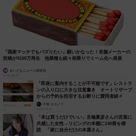
5/6
1000系は数少なくなった扇風機付きの車両だ
そして現在も扇風機は現役です。このように水間鉄道を訪
れると、ちょっと懐かしい昭和に出会えます。
「国産マッチでもバズりたい」願いかなった！老舗メーカーの
投稿が4100万再生 他業種も続々相乗りでミーム化へ発展
まいどなニュース調査部
2026.08.07
「即座に案内することが不可能です」レストラ
ンの入り口に大きな注意書き オートリザーブ
からの予約を拒否するお断りに賛同者続々
中将 タカノリ
2026.08.07
「本は買うだけでいい」京極夏彦さんの言葉に
共感した女性→リビングの本棚に140冊を積
読 「家に自分だけの本屋さん」