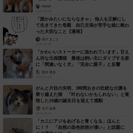
ANNA
2026.08.06
「誰かみたいにならなきゃ」 他人を正解にし
て生きてきた母親 自己主張が苦手な娘に教わ
った大切なこと【漫画】
海川 まこと
2026.08.06
「かわいいストーカーに追われています」甘え
ん坊な元保護猫 最後は飼い主にダイブする姿
に「間違いなく犬」「完全に親子」と反響
梨木 香奈
2026.08.06
がんと片目の失明、3時間おきの壮絶な介護を
乗り越えた猫 「叶わないかもしれない」と覚
悟した19歳の誕生日を迎えて感動
古川 諭香
2026.08.06
「カニにアジをあげると青くなる」ほんと
に！？ 「自然の染色技術が凄い」と話題に