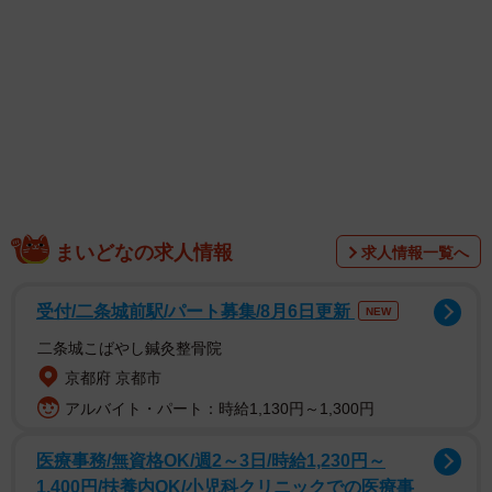
1/6
水間鉄道の主力車両、元東急7000系の1000系
高度経済成長期にデビューした元東急車が働く鉄道会社と
は大阪南部の貝塚市にある水間鉄道です。水間鉄道は南海
まいどなの求人情報
求人情報一覧へ
本線と接続する貝塚駅と水間観音駅を結ぶ全長5.5キロの路
線を有します。営業距離5.5キロは全国的に見ても大変短い
受付/二条城前駅/パート募集/8月6日更新
NEW
のですが、駅数は10駅にも及びます。
二条城こばやし鍼灸整骨院
京都府 京都市
アルバイト・パート：時給1,130円～1,300円
医療事務/無資格OK/週2～3日/時給1,230円～
1,400円/扶養内OK/小児科クリニックでの医療事