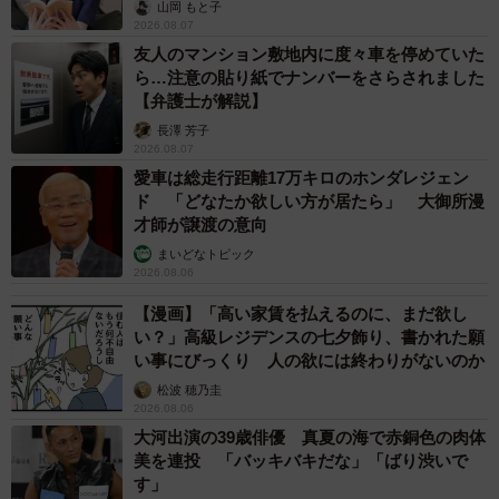
山岡 もと子
6/6
2026.08.07
友人のマンション敷地内に度々車を停めていた
水間観音駅の駅舎
ら…注意の貼り紙でナンバーをさらされました
【弁護士が解説】
終着駅・水間観音駅にある築約100年の駅舎は駅近くにある
長澤 芳子
水間寺の三重塔をイメージしたデザインとなっています。
2026.08.07
1999年には国の登録有形文化財に指定されました。
愛車は総走行距離17万キロのホンダレジェン
ド 「どなたか欲しい方が居たら」 大御所漫
才師が譲渡の意向
関西空港駅から水間観音駅までは南海と水間鉄道で40分ほ
まいどなトピック
ど。搭乗までの合間に元東急7000系に会いに行きません
2026.08.06
か。
【漫画】「高い家賃を払えるのに、まだ欲し
い？」高級レジデンスの七夕飾り、書かれた願
い事にびっくり 人の欲には終わりがないのか
松波 穂乃圭
2026.08.06
大河出演の39歳俳優 真夏の海で赤銅色の肉体
美を連投 「バッキバキだな」「ばり渋いで
す」