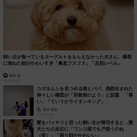
飼い主が食べているヨーグルトをもらえなかった犬さん、爆裂
に拗ねた顔がかわいすぎ「鼻息フスフス」「反則レベル」
椎名 碧
2026.08.06
コガネムシを見つめる猫とパパ、偶然生まれた
神々しい構図が「宗教画のよう」と話題 「尊
い」「ていうかライオンキング」
梨木 香奈
2026.08.06
髪をバッサリと切った飼い主が帰宅すると→愛
犬たちの反応に「ワンコ様でも戸惑うのね
（笑）」「困り顔がかわいい」