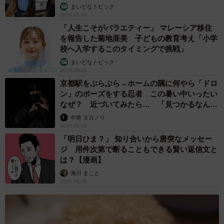
まいどなトピック
2026.08.06
「人生こそがバラエティー」 マレーシア移住
を報告した菊地亜美 子どもの教育考え「小学
校へ入学するこのタイミングで挑戦」
まいどなトピック
2026.08.06
京都駅をぶらぶら→ホームの隅に何やら「ドロ
ン」のポーズをする忍者 この暑い中いったい
なぜ？ 近づいてみたら… 「見つかるなんて
未熟」
中将 タカノリ
2026.08.06
「明日ひま？」 知り合いから唐突なメッセー
ジ 用件次第で断ることもできる賢い返信文と
は？【漫画】
海川 まこと
2026.08.06