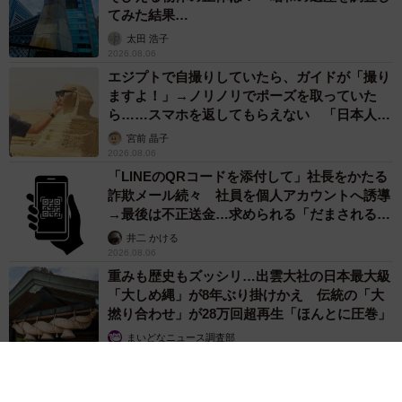
てみた結果…
太田 浩子
2026.08.06
エジプトで自撮りしていたら、ガイドが「撮り
ますよ！」→ノリノリでポーズを取っていた
ら……スマホを返してもらえない 「日本人は
カモ代表かも」「私は6時間で3万円払った」
宮前 晶子
2026.08.06
「LINEのQRコードを添付して」社長をかたる
詐欺メール続々 社員を個人アカウントへ誘導
→最後は不正送金…求められる「だまされる前
提」の対策
井二 かける
2026.08.06
重みも歴史もズッシリ…出雲大社の日本最大級
「大しめ縄」が8年ぶり掛けかえ 伝統の「大
撚り合わせ」が28万回超再生「ほんとに圧巻」
まいどなニュース調査部
2026.08.06