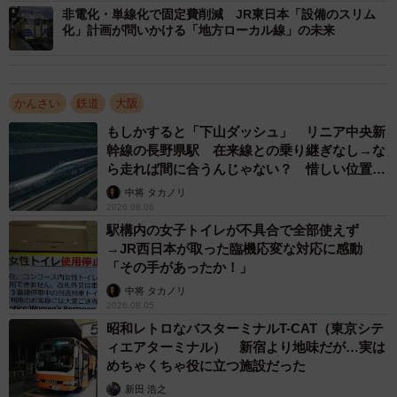
非電化・単線化で固定費削減 JR東日本「設備のスリム
化」計画が問いかける「地方ローカル線」の未来
3/6
羽衣線の電車は転換クロスシートの最新型だ。
かんさい
鉄道
大阪
東羽衣行きの電車が入線しました。羽衣線で活躍する電車
もしかすると「下山ダッシュ」 リニア中央新
は4両編成の転換クロスシート。全長1.7キロというミニ路
幹線の長野県駅 在来線との乗り継ぎなし→な
ら走れば間に合うんじゃない？ 惜しい位置関
線を考えれば超豪華仕様といえるでしょう。ちなみにJR発
係が反響
中将 タカノリ
足直後は荷物電車を改造した1両編成の電車も活躍。その
2026.08.06
後、阪和線で大活躍した通勤電車103系を経て2018年に現
駅構内の女子トイレが不具合で全部使えず
在の電車になりました。
→JR西日本が取った臨機応変な対応に感動
「その手があったか！」
中将 タカノリ
2026.08.05
昭和レトロなバスターミナルT-CAT（東京シテ
ィエアターミナル） 新宿より地味だが…実は
めちゃくちゃ役に立つ施設だった
新田 浩之