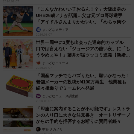
2026.08.07
「こんなかわいい子おるん！？」大阪出身の
UHB26歳アナが話題…父は元プロ野球選手
「アイドルさんよりかわいい」「めちゃ爽や
か」
まいどなメディア
2026.08.07
世界一周中に3度も出会った運命的カップル
口では言えない「ジョージアの熱い夜」に「も
うやめぇや！」藤井が猛ツッコミ連発【新婚さ
ん】
まいどなニュース
2026.08.07
「国産マッチでもバズりたい」願いかなった！
老舗メーカーの投稿が4100万再生 他業種も
続々相乗りでミーム化へ発展
まいどなニュース調査部
2026.08.07
「即座に案内することが不可能です」レストラ
ンの入り口に大きな注意書き オートリザーブ
からの予約を拒否するお断りに賛同者続々
中将 タカノリ