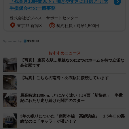
「残業月10時間以下」働きやすさに自信アリ!大
羽衣線は鳳駅5番ホームから発車する。
手損保会社の一般事務
鳳駅から羽衣線に乗車しました。羽衣線のホームは阪和線
株式会社ビジネス・サポートセンター
とは別になり、5番ホームから発車します。阪和線の駅名板
東京都 新宿区
契約社員：時給1,500円
のカラーはオレンジ色ですが、羽衣線はJR西日本標準カラ
ーの青色です。まるで「ここは阪和線とは別！」と自己主
Sponsored by
張しているようにも思えます。
おすすめニュース
【写真】 東羽衣駅…単線なのに2つのホームを持つ立派な
高架駅です
【写真】こちらの南海・羽衣駅に接続しています
最高時速130km…とにかく速い！JR西「新快速」 半世
紀にわたり走り続けた関西のスター
3年の眠りについた「南海本線・高師浜線」 1.5キロの路
線なのに「キャラ」が濃い！？