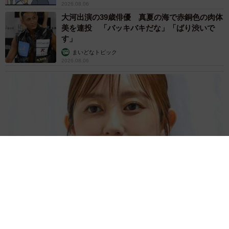
2026.08.06
大河出演の39歳俳優 真夏の海で赤銅色の肉体
美を連投 「バッキバキだな」「ばり渋いで
す」
まいどなトピック
2026.08.06
「人生こそがバラエティー」 マレーシア移住を報告した菊地亜
美 子どもの教育考え「小学校へ入学するこのタイミングで挑
戦」