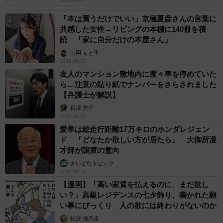
2026.08.07
「本は買うだけでいい」京極夏彦さんの言葉に
共感した女性→リビングの本棚に140冊を積
読 「家に自分だけの本屋さん」
山岡 もと子
2026.08.07
友人のマンション敷地内に度々車を停めていた
ら…注意の貼り紙でナンバーをさらされました
【弁護士が解説】
長澤 芳子
2026.08.07
愛車は総走行距離17万キロのホンダレジェン
ド 「どなたか欲しい方が居たら」 大御所漫
才師が譲渡の意向
まいどなトピック
2026.08.06
【漫画】「高い家賃を払えるのに、まだ欲し
い？」高級レジデンスの七夕飾り、書かれた願
い事にびっくり 人の欲には終わりがないのか
松波 穂乃圭