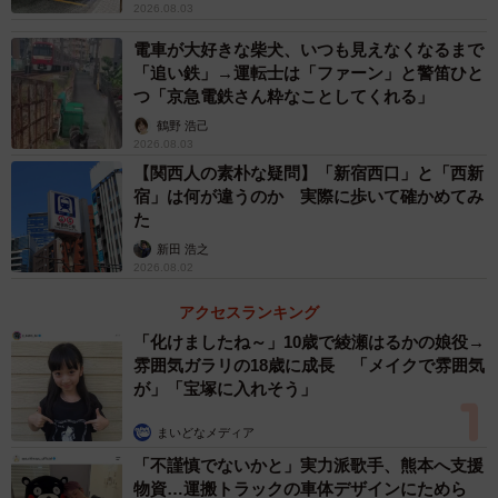
2026.08.03
電車が大好きな柴犬、いつも見えなくなるまで
「追い鉄」→運転士は「ファーン」と警笛ひと
つ「京急電鉄さん粋なことしてくれる」
鶴野 浩己
2026.08.03
【関西人の素朴な疑問】「新宿西口」と「西新
4/6
宿」は何が違うのか 実際に歩いて確かめてみ
た
どことなく旧国鉄の雰囲気が感じられる東羽衣駅。
新田 浩之
2026.08.02
鳳駅を発車すると高架線に入り、わずか3分で終着の東羽衣
駅に着きました。東羽衣駅は単線でありながら2つのホーム
アクセスランキング
を持つ立派な高架駅。JRというよりはどこか旧国鉄の雰囲
「化けましたね～」10歳で綾瀬はるかの娘役→
雰囲気ガラリの18歳に成長 「メイクで雰囲気
気が残る駅です。乗客はそそくさと出口へ向かいました。
が」「宝塚に入れそう」
まいどなメディア
「不謹慎でないかと」実力派歌手、熊本へ支援
物資…運搬トラックの車体デザインにためら