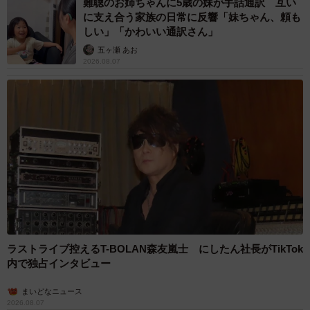
難聴のお姉ちゃんに5歳の妹が手話通訳 互い
羽衣線は昼間時間帯15分間隔で運行されているため、比較
に支え合う家族の日常に反響「妹ちゃん、頼も
しい」「かわいい通訳さん」
的訪れやすい路線といえます。大阪駅から鳳駅までは大阪
五ヶ瀬 あお
駅から関空・紀州路快速で約30分。大阪を訪れた合間に立
2026.08.07
ち寄ってみてはいかがでしょうか。
南海との仲がいいからできた路線…ではない？
「JRと南海が仲がいいから羽衣線ができたのか」と思う読
者がいるかもしれません。しかし答えは違う…どころか、
阪和線と南海がバチバチのライバル関係だったから、開業
した路線なのです。
羽衣線は1929（昭和4）年に開業しました。当時、阪和線
ラストライブ控えるT-BOLAN森友嵐士 にしたん社長がTikTok
は国鉄ではなく阪和電気鉄道という一私鉄でした。南海と
内で独占インタビュー
阪和電気鉄道は大阪～和歌山間の鉄道輸送をめぐってバチ
バチのライバル関係でした。
まいどなニュース
2026.08.07