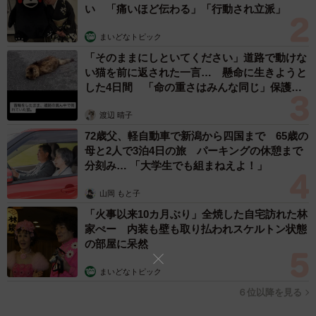
い 「痛いほど伝わる」「行動され立派」
まいどなトピック
「そのままにしといてください」道路で動けな
い猫を前に返された一言… 懸命に生きようと
した4日間 「命の重さはみんな同じ」保護団
体代表の訴え
渡辺 晴子
72歳父、軽自動車で新潟から四国まで 65歳の
母と2人で3泊4日の旅 パーキングの休憩まで
5/6
分刻み… 「大学生でも組まねえよ！」
東羽衣駅は高架駅となっている。
山岡 もと子
「火事以来10カ月ぶり」全焼した自宅訪れた林
現在はペデストリアンデッキが設置され、以前と比較する
家ぺー 内装も壁も取り払われスケルトン状態
とホームが見えづらくなっています。
の部屋に呆然
まいどなトピック
６位以降を見る