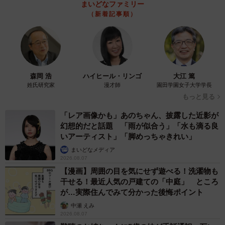
まいどなファミリー
（新着記事順）
森岡 浩
ハイヒール・リンゴ
大江 篤
姓氏研究家
漫才師
園田学園女子大学学長
もっと見る
6/6
「レア画像かも」あのちゃん、披露した近影が
幻想的だと話題 「雨が似合う」「水も滴る良
数分歩くと南海羽衣駅に着く。
いアーティスト」「脚めっちゃきれい」
まいどなメディア
南海本線の踏切を渡ると南海羽衣駅があります。東羽衣駅
2026.08.07
～南海羽衣駅間は徒歩数分にも関わらず、それぞれの駅名
【漫画】周囲の目を気にせず遊べる！洗濯物も
干せる！最近人気の戸建ての「中庭」 ところ
が異なる点も興味深いです。このように羽衣線はJR阪和線
が…実際住んでみて分かった後悔ポイント
と南海本線の橋渡しとして利便性の高い路線です。なお南
中瀬 えみ
海羽衣駅付近は5月22日に上下線ともに高架化されました。
2026.08.07