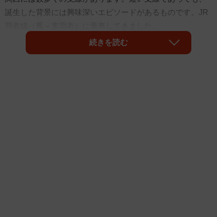
誕生した背景には興味深いエピソードがあるものです。JR
羽衣線（鳳～東羽衣）に乗車してきました。
続きを読む
利便性が高い1.7キロのJR羽衣線
羽衣線は鳳（大阪府堺市）～東羽衣（大阪府高石市）駅間
を結ぶ全長1.7キロの路線です。同線は天王寺と和歌山を結
ぶ阪和線の支線にあたり、「羽衣線」と呼ばれるのが一般
的です。鳳駅でJR阪和線、東羽衣駅で南海本線羽衣駅に接
続します。