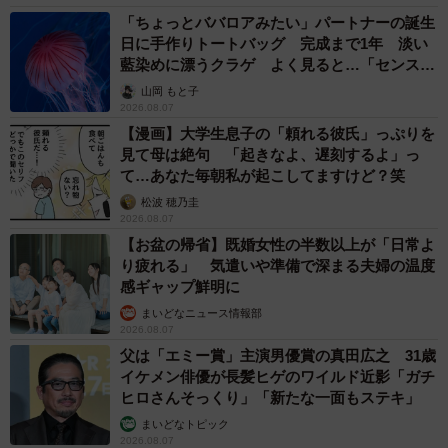
1944（昭和19）年に戦時買収により国有化され現在に至り
「ちょっとババロアみたい」パートナーの誕生
ます。現在の羽衣線は沿線住民の足として機能し、南海と
日に手作りトートバッグ 完成まで1年 淡い
阪和線もかつてほどのライバル関係ではありません。羽衣
藍染めに漂うクラゲ よく見ると…「センスす
ごい」
線はし烈な南海と阪和電気鉄道との競争を今に伝える貴重
山岡 もと子
2026.08.07
な路線だといえます。
【漫画】大学生息子の「頼れる彼氏」っぷりを
見て母は絶句 「起きなよ、遅刻するよ」っ
て…あなた毎朝私が起こしてますけど？笑
松波 穂乃圭
2026.08.07
【お盆の帰省】既婚女性の半数以上が「日常よ
り疲れる」 気遣いや準備で深まる夫婦の温度
感ギャップ鮮明に
まいどなニュース情報部
2026.08.07
父は「エミー賞」主演男優賞の真田広之 31歳
イケメン俳優が長髪ヒゲのワイルド近影「ガチ
ヒロさんそっくり」「新たな一面もステキ」
まいどなトピック
2026.08.07