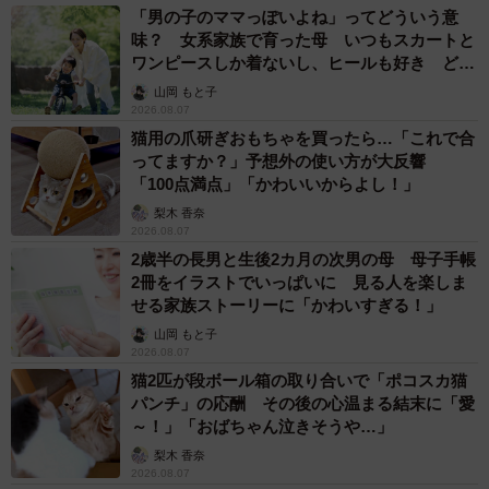
「男の子のママっぽいよね」ってどういう意
海側にあった南海は住宅開発と共に海水浴場の整備にも着
味？ 女系家族で育った母 いつもスカートと
手。南海が開発した浜寺公園は大阪近郊にあるリゾート地
ワンピースしか着ないし、ヒールも好き どの
でした。
へんが…
山岡 もと子
2026.08.07
猫用の爪研ぎおもちゃを買ったら…「これで合
阪和電気鉄道は内陸側にあるため南海のようにリゾート開
ってますか？」予想外の使い方が大反響
発はできませんでした。その代わり、浜寺公園へのアクセ
「100点満点」「かわいいからよし！」
ス路線として現在の羽衣線にあたる浜寺支線を開業させた
梨木 香奈
のです。同線は和歌山へ到達する前に開業し、現在の東羽
2026.08.07
2歳半の長男と生後2カ月の次男の母 母子手帳
衣駅は「阪和浜寺」という駅名でした。しかも開業月は7
2冊をイラストでいっぱいに 見る人を楽しま
月。狙いは明らかです。
せる家族ストーリーに「かわいすぎる！」
山岡 もと子
南海にしてみればせっかく開発したリゾート地へのお客さ
2026.08.07
んを羽衣線、阪和電気鉄道に横取りされるという危機感が
猫2匹が段ボール箱の取り合いで「ポコスカ猫
パンチ」の応酬 その後の心温まる結末に「愛
あったことでしょう。
～！」「おばちゃん泣きそうや…」
梨木 香奈
阪和電気鉄道は1940（昭和15）年に南海に買収され、
2026.08.07