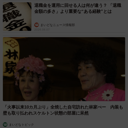
退職金を運用に回せる人は何が違う？ 「退職
金額の多さ」より重要な“ある経験”とは
まいどなニュース情報部
2026.08.07
「火事以来10カ月ぶり」全焼した自宅訪れた林家ぺー 内装も
壁も取り払われスケルトン状態の部屋に呆然
まいどなトピック