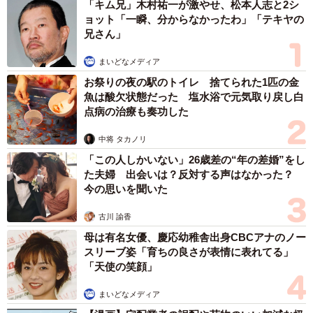
「キム兄」木村祐一が激やせ、松本人志と2シ
ョット「一瞬、分からなかったわ」「テキヤの
兄さん」
まいどなメディア
お祭りの夜の駅のトイレ 捨てられた1匹の金
魚は酸欠状態だった 塩水浴で元気取り戻し白
点病の治療も奏功した
中将 タカノリ
「この人しかいない」26歳差の“年の差婚”をし
た夫婦 出会いは？反対する声はなかった？
今の思いを聞いた
古川 諭香
母は有名女優、慶応幼稚舎出身CBCアナのノー
スリーブ姿「育ちの良さが表情に表れてる」
「天使の笑顔」
まいどなメディア