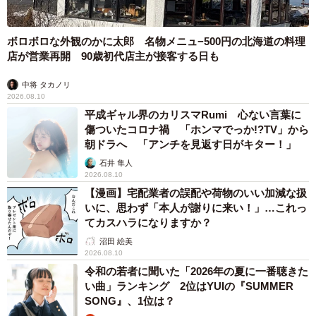
ボロボロな外観のかに太郎 名物メニュ−500円の北海道の料理
店が営業再開 90歳初代店主が接客する日も
中将 タカノリ
2026.08.10
平成ギャル界のカリスマRumi 心ない言葉に
傷ついたコロナ禍 「ホンマでっか!?TV」から
朝ドラへ 「アンチを見返す日がキター！」
石井 隼人
2026.08.10
【漫画】宅配業者の誤配や荷物のいい加減な扱
いに、思わず「本人が謝りに来い！」…これっ
てカスハラになりますか？
沼田 絵美
2026.08.10
令和の若者に聞いた「2026年の夏に一番聴きた
い曲」ランキング 2位はYUIの『SUMMER
SONG』、1位は？