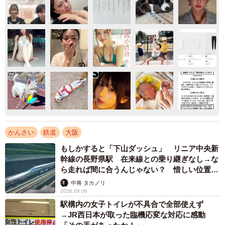
かんさい
鉄道
大阪
もしかすると「下山ダッシュ」 リニア中央新
幹線の長野県駅 在来線との乗り継ぎなし→な
ら走れば間に合うんじゃない？ 惜しい位置関
係が反響
中将 タカノリ
2026.08.06
駅構内の女子トイレが不具合で全部使えず
→JR西日本が取った臨機応変な対応に感動