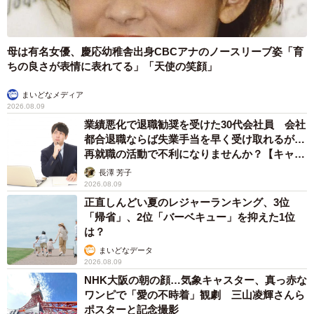
母は有名女優、慶応幼稚舎出身CBCアナのノースリーブ姿「育
ちの良さが表情に表れてる」「天使の笑顔」
まいどなメディア
2026.08.09
業績悪化で退職勧奨を受けた30代会社員 会社
都合退職ならば失業手当を早く受け取れるが…
再就職の活動で不利になりませんか？【キャリ
アカウンセラーが解説】
長澤 芳子
2026.08.09
正直しんどい夏のレジャーランキング、3位
「帰省」、2位「バーベキュー」を抑えた1位
は？
まいどなデータ
2026.08.09
NHK大阪の朝の顔…気象キャスター、真っ赤な
ワンピで「愛の不時着」観劇 三山凌輝さんら
ポスターと記念撮影