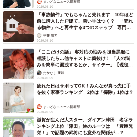
まいどなニュース情報部
2026.08.10
「事故物件」でもちゃんと売れます 10年ほど
前に購入した戸建て、買い手はつく？ 「売れ
る物件」へと再生する3つのステップ 専門家
が解説
平藤 清刀
2026.08.10
「ここだけの話」 客対応の悩みを担当黒服に
相談したら…他キャストに筒抜け！ 「人の悩
みを簡単に漏洩するとか、サイテー」【現役キ
ャストに取材】
たかなし 亜妖
2026.08.09
疲れた日はサボってOK！みんなが真っ先に手
を抜く家事ランキング 2位は「掃除」1位は？
まいどなニュース情報部
2026.08.09
滋賀が生んだ大スター、ダイアン津田 名字ラ
ンキング上位「津田」姓のルーツは 「豊臣兄
弟！」で話題の武将にも意外な関係が…？