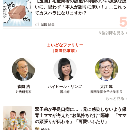
【漫画】宅配業者の誤配や荷物のいい加減な扱
いに、思わず「本人が謝りに来い！」…これっ
てカスハラになりますか？
沼田 絵美
６位以降を見る
まいどなファミリー
（新着記事順）
森岡 浩
ハイヒール・リンゴ
大江 篤
姓氏研究家
漫才師
園田学園女子大学学長
もっと見る
双子弟が手足口病に…→兄に感染しないよう保
育士ママが考えた“お気持ちだけ”隔離 「ママ
の頑張りが伝わる」「可愛いふたり」
ANNA