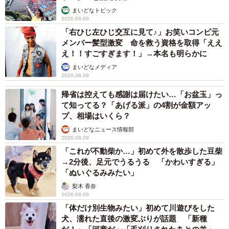
まいどなトピック
2026.08.09
「右ひじ左ひじ交互に見て♪」お笑いコンビ元
メンバー髪型激変 命を救う資格を取得「ええ
え！！すごすぎます！」→本名も明らかに
まいどなメディア
2026.08.09
帰省は控えても感謝は届けたい…「お盆玉」っ
て知ってる？「あげる派」の4割が金額アッ
プ、相場はいくら？
まいどなニュース情報部
2026.08.09
「これが不動柴か…」初めて外を散歩した豆柴
→2分後、足元でうるうる 「かわいすぎる」
「ぬいぐるみみたい」
梨木 香奈
2026.08.09
「体だけ別生物みたい」初めて川遊びをした
犬、濡れた直後の激変ぶりが話題 「新種