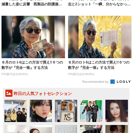
減量した姿に反響 既製品の防護服が
志と2ショット「一瞬、分からなかった
着られると...
わ」「テキ...
８月のロト6はこの方法で買え!!６つの
８月のロト6はこの方法で買え!!６つの
数字が『完全一致』する方法
数字が『完全一致』する方法
PR(株式会社MURA)
PR(株式会社MURA)
Recommended by
昨日の人気フォトセレクション