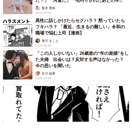
だ！」「河童だ」「毛刈りされたあとの羊」
梨木 香奈
2026.08.09
異性に話しかけたらセクハラ？ 黙っていたら
フキハラ？ 「最近、生きるの難しい」令和の
職場で悩む上司【漫画】
海川 まこと
2026.08.09
「この人しかいない」26歳差の“年の差婚”をし
た夫婦 出会いは？反対する声はなかった？
今の思いを聞いた
古川 諭香
2026.08.09