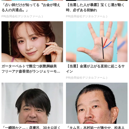
「占い師だけが知ってる〝お金が増え
【当選した人が暴露】宝くじ運が動く
る人の共通点〟」
時、必ずある前触れ
PR(合同会社デジタルファーム )
PR(合同会社デジタルファーム )
ガーターベルトで際立つ妖艶脚線美
【当選】金運が上がる直前に起こるサ
フリーアナ森香澄がランジェリーモデ
イン
ルに ｢PE...
PR(合同会社デジタルファーム )
「一瞬誰かと…」彦摩呂、30キロ近く
「キム兄」木村祐一が激やせ、松本人