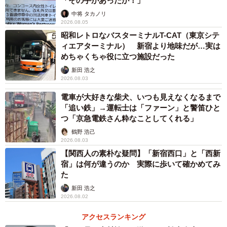
「その手があったか！」
中将 タカノリ
2026.08.05
昭和レトロなバスターミナルT-CAT（東京シテ
ィエアターミナル） 新宿より地味だが…実は
めちゃくちゃ役に立つ施設だった
新田 浩之
2026.08.03
電車が大好きな柴犬、いつも見えなくなるまで
「追い鉄」→運転士は「ファーン」と警笛ひと
つ「京急電鉄さん粋なことしてくれる」
鶴野 浩己
2026.08.03
【関西人の素朴な疑問】「新宿西口」と「西新
宿」は何が違うのか 実際に歩いて確かめてみ
た
新田 浩之
2026.08.02
アクセスランキング