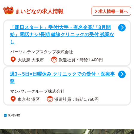
まいどなの求人情報
求人情報一覧へ
「即日スタート」受付/大手・有名企業/「8月開
始」電話ナシ!長期 健診クリニックの受付 残業な
し
パーソルテンプスタッフ株式会社
大阪府 大阪市
派遣社員：時給1,400円
週3～5日×日曜休み クリニックでの受付・医療事
務
マンパワーグループ株式会社
東京都 港区
派遣社員：時給1,750円