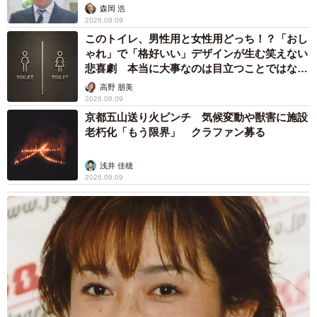
森岡 浩
2026.08.09
このトイレ、男性用と女性用どっち！？「おし
ゃれ」で「格好いい」デザインが生む笑えない
悲喜劇 本当に大事なのは目立つことではな
く…
高野 朋美
2026.08.09
京都五山送り火ピンチ 気候変動や獣害に施設
老朽化「もう限界」 クラファン募る
浅井 佳穂
2026.08.09